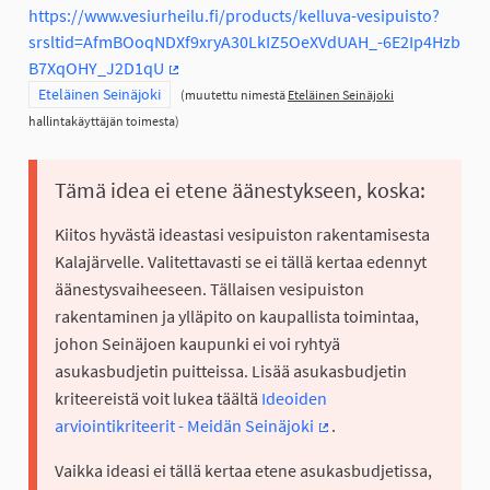
https://www.vesiurheilu.fi/products/kelluva-vesipuisto?
srsltid=AfmBOoqNDXf9xryA30LkIZ5OeXVdUAH_-6E2Ip4Hzb
B7XqOHY_J2D1qU
(Ulkoinen linkki)
Rajaa tulokset teeman mukaan: Eteläinen Seinäjoki
Eteläinen Seinäjoki
(muutettu nimestä
Eteläinen Seinäjoki
hallintakäyttäjän toimesta)
Tämä idea ei etene äänestykseen, koska:
Kiitos hyvästä ideastasi vesipuiston rakentamisesta
Kalajärvelle. Valitettavasti se ei tällä kertaa edennyt
äänestysvaiheeseen. Tällaisen vesipuiston
rakentaminen ja ylläpito on kaupallista toimintaa,
johon Seinäjoen kaupunki ei voi ryhtyä
asukasbudjetin puitteissa. Lisää asukasbudjetin
kriteereistä voit lukea täältä
Ideoiden
arviointikriteerit - Meidän Seinäjoki
.
(Ulkoinen linkki)
Vaikka ideasi ei tällä kertaa etene asukasbudjetissa,