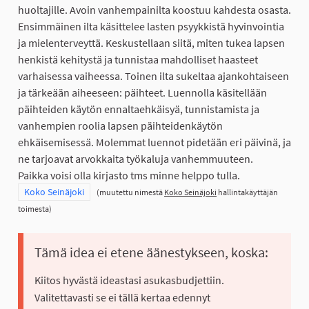
huoltajille. Avoin vanhempainilta koostuu kahdesta osasta.
Ensimmäinen ilta käsittelee lasten psyykkistä hyvinvointia
ja mielenterveyttä. Keskustellaan siitä, miten tukea lapsen
henkistä kehitystä ja tunnistaa mahdolliset haasteet
varhaisessa vaiheessa. Toinen ilta sukeltaa ajankohtaiseen
ja tärkeään aiheeseen: päihteet. Luennolla käsitellään
päihteiden käytön ennaltaehkäisyä, tunnistamista ja
vanhempien roolia lapsen päihteidenkäytön
ehkäisemisessä. Molemmat luennot pidetään eri päivinä, ja
ne tarjoavat arvokkaita työkaluja vanhemmuuteen.
Paikka voisi olla kirjasto tms minne helppo tulla.
Rajaa tulokset teeman mukaan: Koko Seinäjoki
Koko Seinäjoki
(muutettu nimestä
Koko Seinäjoki
hallintakäyttäjän
toimesta)
Tämä idea ei etene äänestykseen, koska:
Kiitos hyvästä ideastasi asukasbudjettiin.
Valitettavasti se ei tällä kertaa edennyt