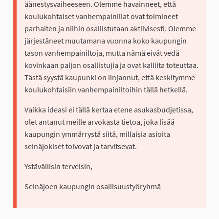
äänestysvaiheeseen. Olemme havainneet, että
koulukohtaiset vanhempainillat ovat toimineet
parhaiten ja niihin osallistutaan aktiivisesti. Olemme
järjestäneet muutamana vuonna koko kaupungin
tason vanhempainiltoja, mutta nämä eivät vedä
kovinkaan paljon osallistujia ja ovat kalliita toteuttaa.
Tästä syystä kaupunki on linjannut, että keskitymme
koulukohtaisiin vanhempainiltoihin tällä hetkellä.
Vaikka ideasi ei tällä kertaa etene asukasbudjetissa,
olet antanut meille arvokasta tietoa, joka lisää
kaupungin ymmärrystä siitä, millaisia asioita
seinäjokiset toivovat ja tarvitsevat.
Ystävällisin terveisin,
Seinäjoen kaupungin osallisuustyöryhmä