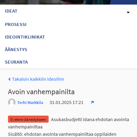
IDEAT
PROSESSI
IDEOINTIKLINIKAT
ÄÄNESTYS
SEURANTA
Takaisin kaikkiin ideoihin
Avoin vanhempainilta
31.01.2025 17:21
Terhi Markkila
Ilmoita
Asukasbudjetti idana ehdotan avointa
Ei etene äänestykseen
vanhempainiltaa
Sisältö: ehdotan avointa vanhempainiltaa oppilaiden