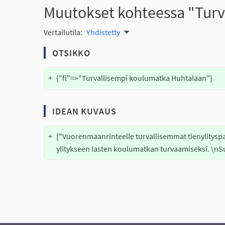
Muutokset kohteessa "Turv
Vertailutila:
Yhdistetty
OTSIKKO
+
{"fi"=>"Turvallisempi koulumatka Huhtalaan"}
IDEAN KUVAUS
+
["Vuorenmaanrinteelle turvallisemmat tienylitysp
ylitykseen lasten koulumatkan turvaamiseksi. \nSuo