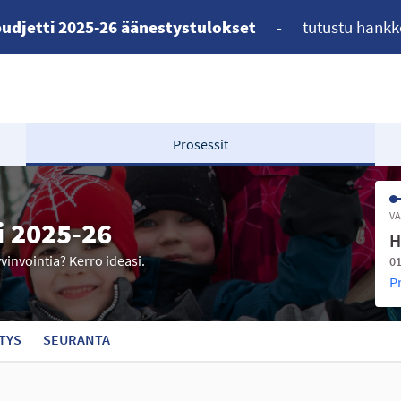
udjetti 2025-26 äänestystulokset
-
tutustu hankk
Prosessit
VA
i 2025-26
H
yvinvointia? Kerro ideasi.
01
P
TYS
SEURANTA