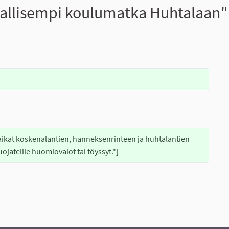
allisempi koulumatka Huhtalaan"
aikat koskenalantien, hanneksenrinteen ja huhtalantien 
jateille huomiovalot tai töyssyt."]