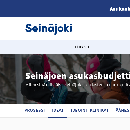
Asukasb
Etusivu
Seinäjoen asukasbudjett
Miten sinä edistäisit seinäjokisten lasten ja nuorten h
PROSESSI
IDEAT
IDEOINTIKLINIKAT
ÄÄNES