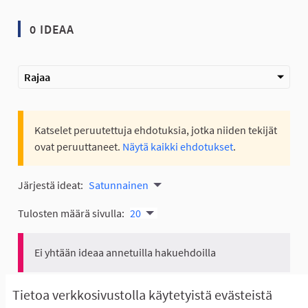
0 IDEAA
Rajaa
Katselet peruutettuja ehdotuksia, jotka niiden tekijät
ovat peruuttaneet.
Näytä kaikki ehdotukset
.
Järjestä ideat:
Satunnainen
Tulosten määrä sivulla:
20
Ei yhtään ideaa annetuilla hakuehdoilla
Näytä kaikki ehdotukset
Tietoa verkkosivustolla käytetyistä evästeistä