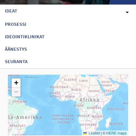
IDEAT
PROSESSI
IDEOINTIKLINIKAT
ÄÄNESTYS
SEURANTA
Seuraavassa elementissä on kartta, joka esittää tämän sivun tiet
+
−
Leaflet
|
©
HERE maps