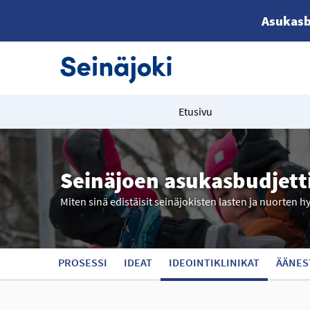
Asukasb
Etusivu
Seinäjoen asukasbudjett
Miten sinä edistäisit seinäjokisten lasten ja nuorten h
PROSESSI
IDEAT
IDEOINTIKLINIKAT
ÄÄNES