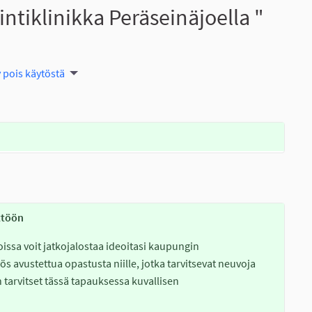
ntiklinikka Peräseinäjoella "
 pois käytöstä
ättöön
 joissa voit jatkojalostaa ideoitasi kaupungin
s avustettua opastusta niille, jotka tarvitsevat neuvoja
 tarvitset tässä tapauksessa kuvallisen