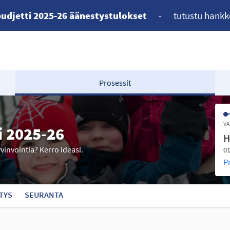
udjetti 2025-26 äänestystulokset
-
tutustu hankk
Prosessit
VA
i 2025-26
H
yvinvointia? Kerro ideasi.
01
P
TYS
SEURANTA