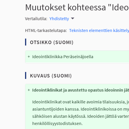
Muutokset kohteessa "Ideoi
Vertailutila:
Yhdistetty
HTML-tarkastelutapa:
Teknisten elementtien käsittely
OTSIKKO (SUOMI)
+
Ideointiklinikka Peräseinäjoella
KUVAUS (SUOMI)
+
Ideointiklinikat ja avustettu opastus ideoinnin j
Ideointiklinikat ovat kaikille avoimia tilaisuuksia,
asiantuntijoiden kanssa. Ideointiklinikoissa on myö
sähköisen alustan käytössä. Ideoiden jättöä varten
henkilöllisyystodistuksen.