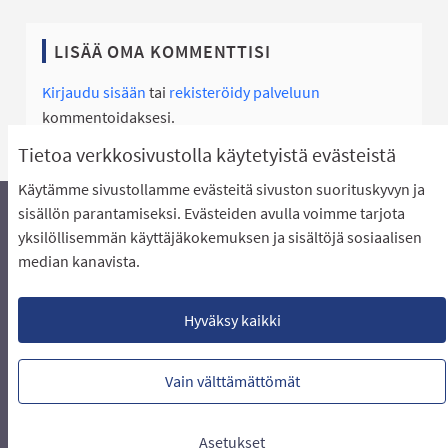
LISÄÄ OMA KOMMENTTISI
Kirjaudu sisään
tai
rekisteröidy palveluun
kommentoidaksesi.
Tietoa verkkosivustolla käytetyistä evästeistä
Käytämme sivustollamme evästeitä sivuston suorituskyvyn ja
sisällön parantamiseksi. Evästeiden avulla voimme tarjota
yksilöllisemmän käyttäjäkokemuksen ja sisältöjä sosiaalisen
Äänestyksen pikaohjeet
Usein kysytyt kysymykset
median kanavista.
Näin äänestät Asukasbudjetissa
Yhteystiedot
Aluerajaukset ja budjetin jakautuminen alueille
Käyttöehdot asukkaille
Lataa avoimet datatiedostot
Hyväksy kaikki
Evästeasetukset
Vain välttämättömät
Verkkosivusto luotu
vapaan ohjelmiston
(Ulkoin
avulla.
Asetukset