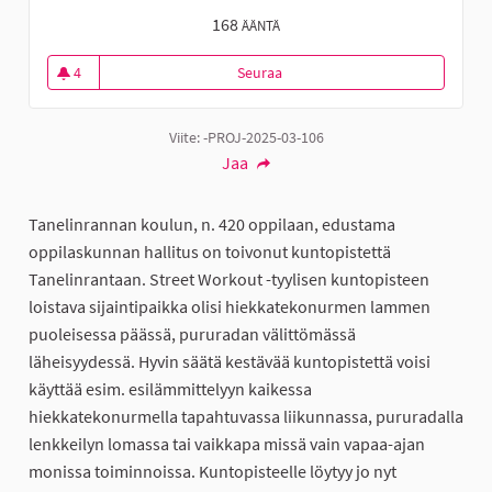
168
ÄÄNTÄ
4
Seuraa
Street Workout -kuntopiste Tan
4 seuraajaa
Viite: -PROJ-2025-03-106
Jaa
Tanelinrannan koulun, n. 420 oppilaan, edustama
oppilaskunnan hallitus on toivonut kuntopistettä
Tanelinrantaan. Street Workout -tyylisen kuntopisteen
loistava sijaintipaikka olisi hiekkatekonurmen lammen
puoleisessa päässä, pururadan välittömässä
läheisyydessä. Hyvin säätä kestävää kuntopistettä voisi
käyttää esim. esilämmittelyyn kaikessa
hiekkatekonurmella tapahtuvassa liikunnassa, pururadalla
lenkkeilyn lomassa tai vaikkapa missä vain vapaa-ajan
monissa toiminnoissa. Kuntopisteelle löytyy jo nyt