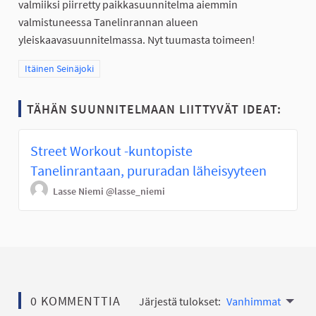
valmiiksi piirretty paikkasuunnitelma aiemmin
valmistuneessa Tanelinrannan alueen
yleiskaavasuunnitelmassa. Nyt tuumasta toimeen!
Rajaa tulokset teeman mukaan: Itäinen Seinäjoki
Itäinen Seinäjoki
TÄHÄN SUUNNITELMAAN LIITTYVÄT IDEAT:
Street Workout -kuntopiste
Tanelinrantaan, pururadan läheisyyteen
Lasse Niemi
@lasse_niemi
0 KOMMENTTIA
Järjestä tulokset:
Vanhimmat