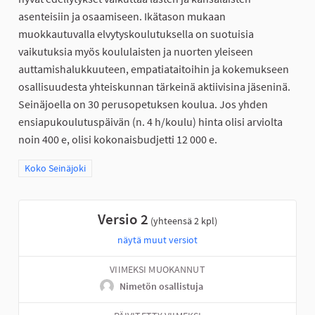
asenteisiin ja osaamiseen. Ikätason mukaan
muokkautuvalla elvytyskoulutuksella on suotuisia
vaikutuksia myös koululaisten ja nuorten yleiseen
auttamishalukkuuteen, empatiataitoihin ja kokemukseen
osallisuudesta yhteiskunnan tärkeinä aktiivisina jäseninä.
Seinäjoella on 30 perusopetuksen koulua. Jos yhden
ensiapukoulutuspäivän (n. 4 h/koulu) hinta olisi arviolta
noin 400 e, olisi kokonaisbudjetti 12 000 e.
Rajaa tulokset teeman mukaan: Koko Seinäjoki
Koko Seinäjoki
Versio 2
(yhteensä 2 kpl)
näytä muut versiot
VIIMEKSI MUOKANNUT
Nimetön osallistuja