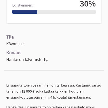
30%
Edistyminen:
Tila
Käynnissä
Kuvaus
Hanke on käynnistetty.
Ensiaputaitojen osaaminen on tärkeä asia. Kustannusarvio
tähän on 12 000 €, joka kattaa kaikkien koulujen
ensiapukoulutuspäivän (n. 4 h/koulu) järjestämisen.
Hankeidea: Ensiaputaito on tärkeä kansalaistaito myös