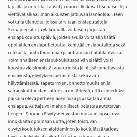
lapsilla ja nuorilla. Lapset ja nuoret liikkuvat itsenäisesti ja
viettävät aikaa ilman aikuisten jatkuvaa läsnäoloa. Eteen
voi tulla tilanteita, joissa tarvitaan ensiaputaitoja.
Seinäjoen ala- ja yläkouluilla voitaisiin järjestää
ensiapukoulutuspäiviä, joiden avulla voitaisiin lisätä
oppilaiden ensiaputietoutta, kehittää ensiaputaitoja sekä
rohkaista heitä toimimaan ja auttamaan hätätilanteissa.
Toiminnallisen ensiapukoulutuspäivän sisältö voisi
koostua yleisimmistä tapaturmista ja niissä annettavasta
ensiavusta, elvytyksen perusteista sekä avun
hälyttämisestä. Tapaturmien, onnettomuuksien ja
sairauskohtausten sattuessa on tärkeää, että esimerkiksi
paikalla oleva perheenjäsen osaa ja uskaltaa antaa
ensiapua. Auttaja voi mahdollisesti pelastaa autettavan
hengen. Suomen Elvytysneuvoston mukaan lapset ovat
innokkaita oppimaan uutta, joten toistuvan
elvytyskoulutuksen aloittaminen jo kouluiässä tarjoaa
hyvät edellytykset vaikuttaa lasten ja kansalaisten