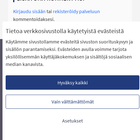
Kirjaudu sisään
tai
rekisteröidy palveluun
kommentoidaksesi.
Tietoa verkkosivustolla käytetyistä evästeistä
Käytämme sivustollamme evästeitä sivuston suorituskyvyn ja
sisällön parantamiseksi. Evästeiden avulla voimme tarjota
yksilöllisemmän käyttäjäkokemuksen ja sisältöjä sosiaalisen
Äänestyksen pikaohjeet
Usein kysytyt kysymykset
median kanavista.
Näin äänestät Asukasbudjetissa
Yhteystiedot
Aluerajaukset ja budjetin jakautuminen alueille
Käyttöehdot asukkaille
Lataa avoimet datatiedostot
Hyväksy kaikki
Evästeasetukset
Vain välttämättömät
Verkkosivusto luotu
vapaan ohjelmiston
(Ulkoin
avulla.
Asetukset