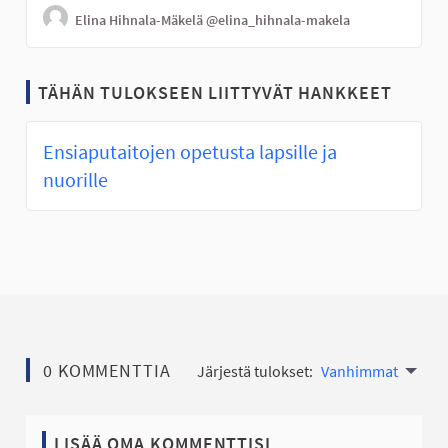
Elina Hihnala-Mäkelä
@elina_hihnala-makela
TÄHÄN TULOKSEEN LIITTYVÄT HANKKEET
Ensiaputaitojen opetusta lapsille ja
nuorille
0 KOMMENTTIA
Järjestä tulokset:
Vanhimmat
LISÄÄ OMA KOMMENTTISI