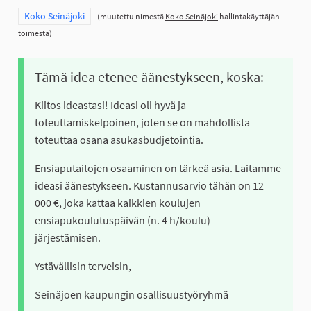
Rajaa tulokset teeman mukaan: Koko Seinäjoki
Koko Seinäjoki
(muutettu nimestä
Koko Seinäjoki
hallintakäyttäjän
toimesta)
Tämä idea etenee äänestykseen, koska:
Kiitos ideastasi! Ideasi oli hyvä ja
toteuttamiskelpoinen, joten se on mahdollista
toteuttaa osana asukasbudjetointia.
Ensiaputaitojen osaaminen on tärkeä asia. Laitamme
ideasi äänestykseen. Kustannusarvio tähän on 12
000 €, joka kattaa kaikkien koulujen
ensiapukoulutuspäivän (n. 4 h/koulu)
järjestämisen.
Ystävällisin terveisin,
Seinäjoen kaupungin osallisuustyöryhmä