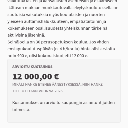
vaikuttaa lasten ja kansalaisten asenteisiin ja osaamiseen.
Ikätason mukaan muokkautuvalla elvytyskoulutuksella on
suotuisia vaikutuksia myös koululaisten ja nuorten
yleiseen auttamishalukkuuteen, empatiataitoihin ja
kokemukseen osallisuudesta yhteiskunnan tärkeinä
aktiivisina jäseninä.
Seinäjoella on 30 perusopetuksen koulua. Jos yhden
ensiapukoulutuspäivän (n. 4 h/koulu) hinta olisi arviolta
noin 400 e, olisi kokonaisbudjetti 12 000 e.
ARVIOITU KUSTANNUS
12 000,00 €
MIKÄLI HANKE ETENEE ÄÄNESTYKSESSÄ, NIIN HANKE
TOTEUTETAAN VUONNA 2026.
Kustannukset on arvioitu kaupungin asiantuntijoiden
toimesta.