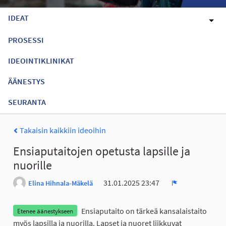
IDEAT
PROSESSI
IDEOINTIKLINIKAT
ÄÄNESTYS
SEURANTA
Takaisin kaikkiin ideoihin
Ensiaputaitojen opetusta lapsille ja
nuorille
31.01.2025 23:47
Elina Hihnala-Mäkelä
Ilmoita
Ensiaputaito on tärkeä kansalaistaito
Etenee äänestykseen
myös lapsilla ja nuorilla. Lapset ja nuoret liikkuvat