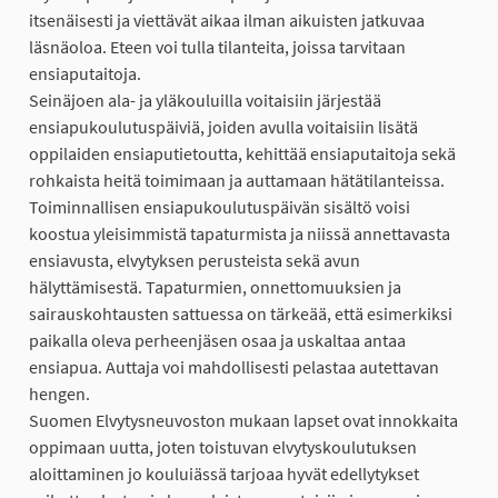
itsenäisesti ja viettävät aikaa ilman aikuisten jatkuvaa
läsnäoloa. Eteen voi tulla tilanteita, joissa tarvitaan
ensiaputaitoja.
Seinäjoen ala- ja yläkouluilla voitaisiin järjestää
ensiapukoulutuspäiviä, joiden avulla voitaisiin lisätä
oppilaiden ensiaputietoutta, kehittää ensiaputaitoja sekä
rohkaista heitä toimimaan ja auttamaan hätätilanteissa.
Toiminnallisen ensiapukoulutuspäivän sisältö voisi
koostua yleisimmistä tapaturmista ja niissä annettavasta
ensiavusta, elvytyksen perusteista sekä avun
hälyttämisestä. Tapaturmien, onnettomuuksien ja
sairauskohtausten sattuessa on tärkeää, että esimerkiksi
paikalla oleva perheenjäsen osaa ja uskaltaa antaa
ensiapua. Auttaja voi mahdollisesti pelastaa autettavan
hengen.
Suomen Elvytysneuvoston mukaan lapset ovat innokkaita
oppimaan uutta, joten toistuvan elvytyskoulutuksen
aloittaminen jo kouluiässä tarjoaa hyvät edellytykset