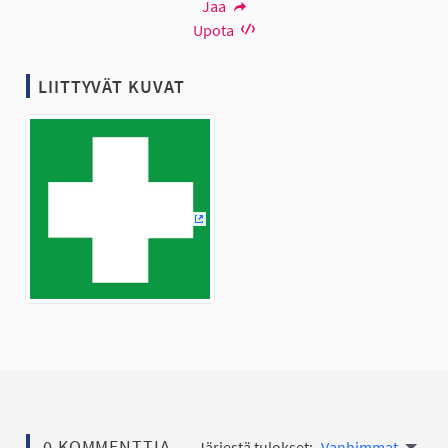
Jaa
Upota
LIITTYVÄT KUVAT
(Ulkoinen linkki)
0 KOMMENTTIA
Järjestä tulokset:
Vanhimmat