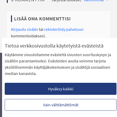
LISÄÄ OMA KOMMENTTISI
Kirjaudu sisään
tai
rekisteröidy palveluun
kommentoidaksesi.
Tietoa verkkosivustolla käytetyistä evästeistä
Käytämme sivustollamme evästeitä sivuston suorituskyvyn ja
sisällön parantamiseksi. Evästeiden avulla voimme tarjota
yksilöllisemmän käyttäjäkokemuksen ja sisältöjä sosiaalisen
Äänestyksen pikaohjeet
Usein kysytyt kysymykset
median kanavista.
Näin äänestät Asukasbudjetissa
Yhteystiedot
Aluerajaukset ja budjetin jakautuminen alueille
Käyttöehdot asukkaille
Lataa avoimet datatiedostot
Hyväksy kaikki
Evästeasetukset
Vain välttämättömät
Verkkosivusto luotu
vapaan ohjelmiston
(Ulkoin