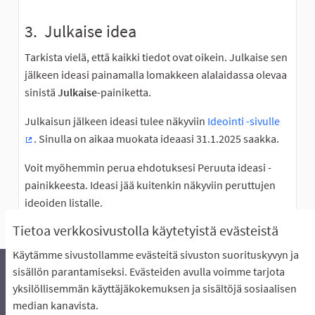
3. Julkaise idea
Tarkista vielä, että kaikki tiedot ovat oikein. Julkaise sen
jälkeen ideasi painamalla lomakkeen alalaidassa olevaa
sinistä
Julkaise
-painiketta.
Julkaisun jälkeen ideasi tulee näkyviin
Ideointi -sivulle
. Sinulla on aikaa muokata ideaasi 31.1.2025 saakka.
(Ulkoinen linkki)
Voit myöhemmin perua ehdotuksesi Peruuta ideasi -
painikkeesta. Ideasi jää kuitenkin näkyviin peruttujen
ideoiden listalle.
Tietoa verkkosivustolla käytetyistä evästeistä
Käytämme sivustollamme evästeitä sivuston suorituskyvyn ja
sisällön parantamiseksi. Evästeiden avulla voimme tarjota
yksilöllisemmän käyttäjäkokemuksen ja sisältöjä sosiaalisen
Äänestyksen pikaohjeet
Usein kysytyt kysymykset
median kanavista.
Näin äänestät Asukasbudjetissa
Yhteystiedot