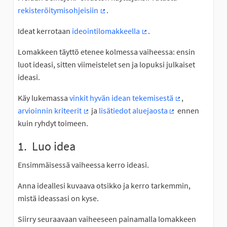
rekisteröitymisohjeisiin
.
(Ulkoinen linkki)
Ideat kerrotaan
ideointilomakkeella
.
(Ulkoinen linkki)
Lomakkeen täyttö etenee kolmessa vaiheessa: ensin
luot ideasi, sitten viimeistelet sen ja lopuksi julkaiset
ideasi.
Käy lukemassa
vinkit hyvän idean tekemisestä
,
(Ulkoinen linkk
arvioinnin kriteerit
ja
lisätiedot aluejaosta
ennen
(Ulkoinen linkki)
(Ulkoinen linkki)
kuin ryhdyt toimeen.
1. Luo idea
Ensimmäisessä vaiheessa kerro ideasi.
Anna ideallesi kuvaava otsikko ja kerro tarkemmin,
mistä ideassasi on kyse.
Siirry seuraavaan vaiheeseen painamalla lomakkeen