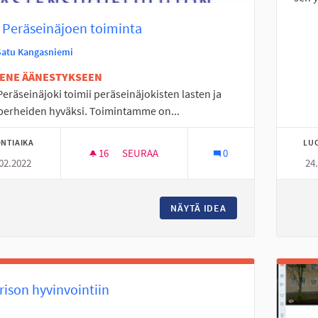
 Peräseinäjoen toiminta
Satu Kangasniemi
TENE ÄÄNESTYKSEEN
eräseinäjoki toimii peräseinäjokisten lasten ja
perheiden hyväksi. Toimintamme on...
NTIAIKA
LU
16
16 SEURAAJAA
SEURAA
0
02.2022
24
MLL PERÄSEINÄJOEN TOIMINTA
NÄYTÄ IDEA
MLL PERÄSEINÄJOE
ison hyvinvointiin