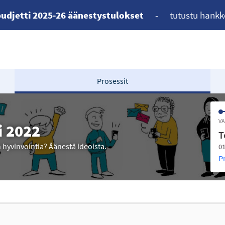
udjetti 2025-26 äänestystulokset
-
tutustu hankk
Prosessit
VA
i 2022
T
n hyvinvointia? Äänestä ideoista.
01
P