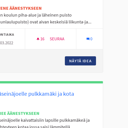
ETENE ÄÄNESTYKSEEN
n koulun piha-alue ja läheinen puisto
unlaulupuisto) ovat aivan keskeisiä liikunta-ja...
ONTIAIKA
16
16 SEURAAJAA
SEURAA
0
.03.2022
YLÄÄN
KÄRJEN KOULUN PIHA JA PUISTO
RÄSEINÄJOEN LUOMANKYLÄÄN
NÄYTÄ IDEA
KÄRJEN KOULUN PI
äseinäjoelle pulkkamäki ja kota
NEE ÄÄNESTYKSEEN
einäjoelle kaivattaisiin lapsille pulkkamäkeä ja
hteyteen kotaa jossa saisi lämmitellä...