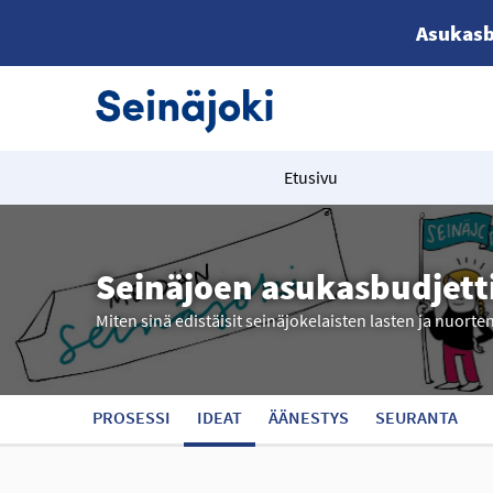
Asukasb
Etusivu
Seinäjoen asukasbudjett
Miten sinä edistäisit seinäjokelaisten lasten ja nuorte
PROSESSI
IDEAT
ÄÄNESTYS
SEURANTA