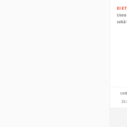
EI E
Usea 
sekä 
LUO
25.