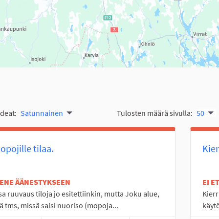
ideat:
Satunnainen
Tulosten määrä sivulla:
50
pojille tilaa.
Kier
TENE ÄÄNESTYKSEEN
EI 
a ruuvaus tiloja jo esitettiinkin, mutta Joku alue,
Kierr
ä tms, missä saisi nuoriso (mopoja...
käytö