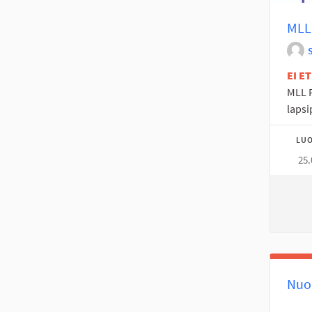
MLL
EI E
MLL P
lapsi
LUO
25.
Nuor