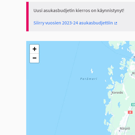
Uusi asukasbudjetin kierros on käynnistynyt!
Siirry vuosien 2023-24 asukasbudjettiin
(Ulkoinen 
Seuraavassa elementissä on kartta, joka esittää tämän 
+
−