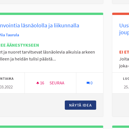
nvointia läsnäololla ja liikunnalla
Uusi
jou
iia Taurula
NEE ÄÄNESTYKSEEN
t ja nuoret tarvitsevat läsnäolevia aikuisia arkeen
EI 
lleen ja heidän tulisi päästä...
Joita
joka 
NTIAIKA
LU
16
16 SEURAAJAA
SEURAA
0
03.2022
25
HYVINVOINTIA LÄSNÄOLOLLA JA LIIKUNNA
NÄYTÄ IDEA
HYVINVOINTIA LÄS