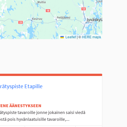
Leaflet
|
©
HERE maps
rätyspiste Etapille
ETENE ÄÄNESTYKSEEN
ätyspiste tavaroille jonne jokainen saisi viedä
stä pois hyvänlaatuisille tavaroille,...