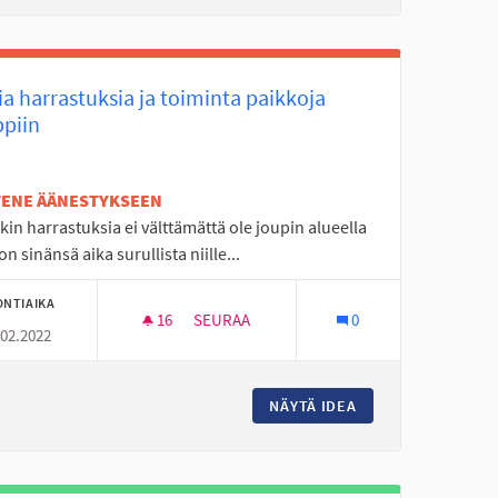
a harrastuksia ja toiminta paikkoja
ppiin
ETENE ÄÄNESTYKSEEN
kin harrastuksia ei välttämättä ole joupin alueella
on sinänsä aika surullista niille...
ONTIAIKA
16
16 SEURAAJAA
SEURAA
0
.02.2022
LLA
UUSIA HARRASTUKSIA JA TOIMINTA PAIKK
NÄOLOLLA JA LIIKUNNALLA
NÄYTÄ IDEA
UUSIA HARRASTUKS