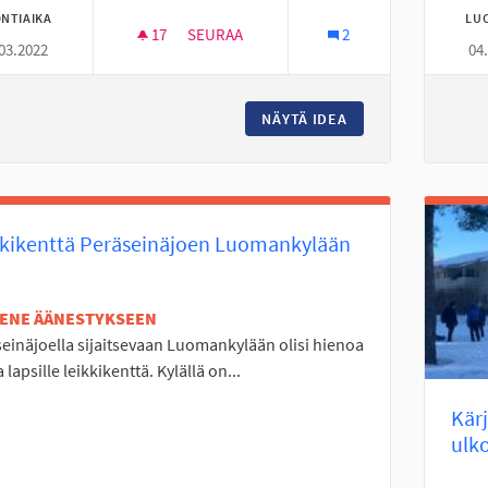
NTIAIKA
LU
17
17 SEURAAJAA
SEURAA
2
03.2022
04
MOPOPOJILLE TILAA.
NÄYTÄ IDEA
MOPOPOJILLE TILA
kkikenttä Peräseinäjoen Luomankylään
TENE ÄÄNESTYKSEEN
einäjoella sijaitsevaan Luomankylään olisi hienoa
 lapsille leikkikenttä. Kylällä on...
Kärj
ulk