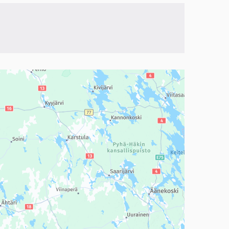
a, mutta se voi olla vaikeaselkoinen.