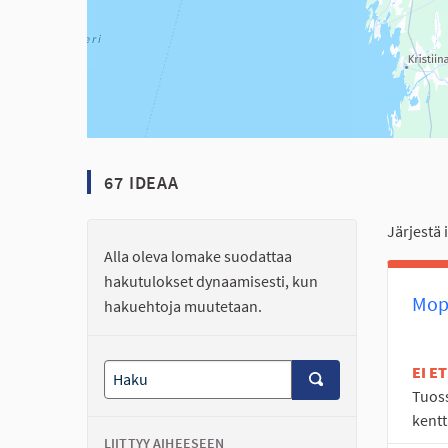
67 IDEAA
Järjestä 
Alla oleva lomake suodattaa
hakutulokset dynaamisesti, kun
Mopo
hakuehtoja muutetaan.
EI E
Tuoss
kentt
LIITTYY AIHEESEEN