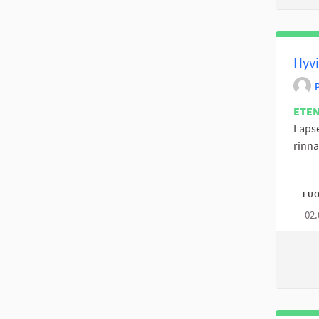
Hyvi
P
ETE
Lapse
rinna
LUO
02.