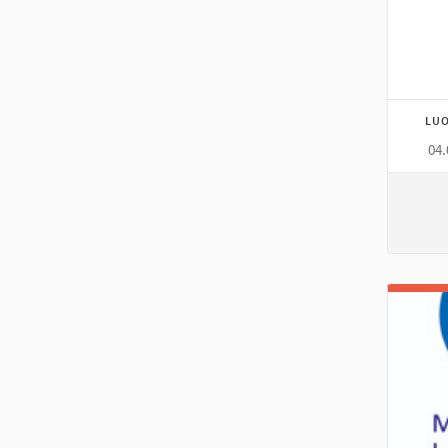
LUO
04.