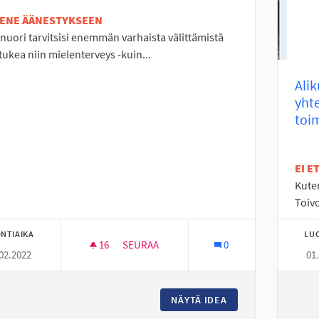
TENE ÄÄNESTYKSEEN
nuori tarvitsisi enemmän varhaista välittämistä
tukea niin mielenterveys -kuin...
Ali
yht
toim
EI 
Kute
Toiv
NTIAIKA
LU
16
16 SEURAAJAA
SEURAA
0
02.2022
01
NUORISON HYVINVOINTIIN
NÄYTÄ IDEA
NUORISON HYVINVO