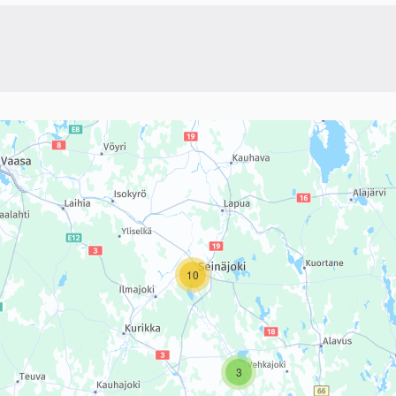
linkki)
sivun tietueet karttapisteinä. Elementtiä voi käyttää ruudunlukijall
10
3