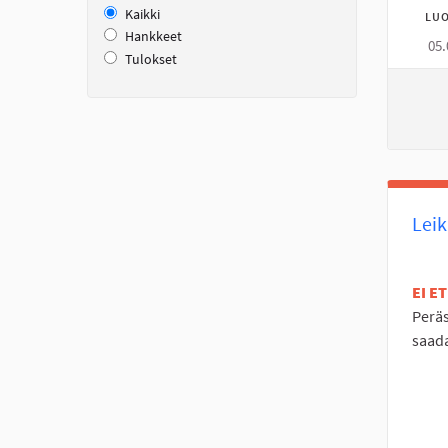
Kaikki
LUO
Hankkeet
05.
Tulokset
Lei
EI E
Peräs
saada