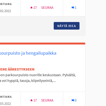
ONTIAIKA
17
17 SEURAAJAA
SEURAA
1
.02.2022
PAJULUOMALLE/HALLISKALLE ULKOKUNTO
TI -KURSSI KOULUILLE
NÄYTÄ IDEA
PAJULUOMALLE/HA
kourpuisto ja hengailupaikka
ETENE ÄÄNESTYKSEEN
on parkourpuisto nuorille keskustaan. Pylväitä,
a voi hyppiä, tasoja, kiipeilyseiniä,...
ONTIAIKA
17
17 SEURAAJAA
SEURAA
0
.03.2022
A AHONKYLÄN KUNTORADALLE
PARKOURPUISTO JA HENGAILUPAIKKA