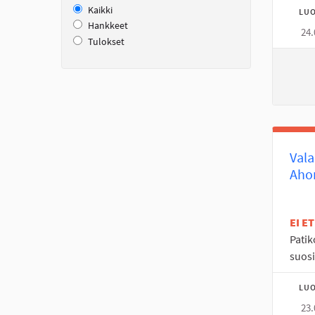
Kaikki
LUO
Hankkeet
24.
Tulokset
Vala
Aho
EI E
Patik
suos
LUO
23.