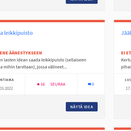
a leikkipuisto
Jää
TENE ÄÄNESTYKSEEN
EI 
än lasten idean saada leikkipuisto (sellaiseen
Kert
a mihin tarvitaan), jossa välineet...
pihas
NTIAIKA
LU
16
16 SEURAAJAA
SEURAA
0
03.2022
17
SOIVA LEIKKIPUISTO
NÄYTÄ IDEA
SOIVA LEIKKIPUIS