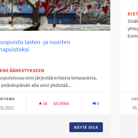
EI 
Sisä
yhte
Esim
uspuisto lasten -ja nuorten
mapuistoksi
TENE ÄÄNESTYKSEEN
spuistossa voisi järjestää erilaisia tempauksia,
 ystävänpäivän alla voisi yhdistää...
NTIAIKA
LU
16
16 SEURAAJAA
SEURAA
0
02.2022
05
KESKUSPUISTO LASTEN -JA NUORTEN TE
NÄYTÄ IDEA
KESKUSPUISTO LA