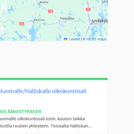
Leaflet
|
©
HERE maps
luomalle/Halliskalle ulkokuntosali
NEE ÄÄNESTYKSEEN
luomalle ulkokuntosali esim. koulun taikka
sotila rouben yhteyteen. Toisaalta Halliskan...