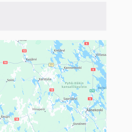
a, mutta se voi olla vaikeaselkoinen.