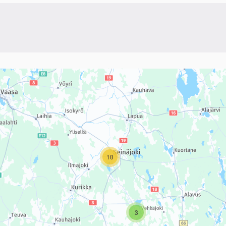
linkki)
sivun tietueet karttapisteinä. Elementtiä voi käyttää ruudunlukijall
10
3