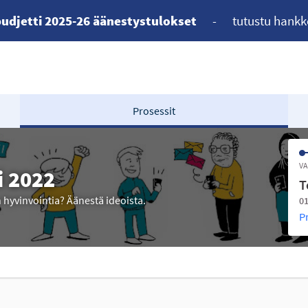
udjetti 2025-26 äänestystulokset
-
tutustu hankk
Prosessit
VA
i 2022
T
n hyvinvointia? Äänestä ideoista.
01
P