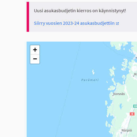
Uusi asukasbudjetin kierros on käynnistynyt!
Siirry vuosien 2023-24 asukasbudjettiin
(Ulkoinen 
Seuraavassa elementissä on kartta, joka esittää tämän 
+
−