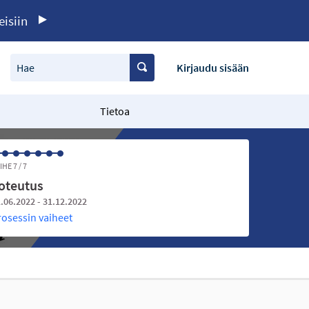
eisiin
Hae
Kirjaudu sisään
Tietoa
IHE 7 / 7
oteutus
.06.2022 - 31.12.2022
rosessin vaiheet