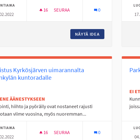
NTIAIKA
LU
16
16 SEURAAJAA
SEURAA
0
02.2022
17
MIELEN HYVINVOINTI -KURSSI KOULUILLE
NÄYTÄ IDEA
MIELEN HYVINVOIN
istus Kyrkösjärven uimarannalta
Par
nkylän kuntoradalle
EI 
TENE ÄÄNESTYKSEEN
Kunn
ointi, hiihto ja pyöräily ovat nostaneet rajusti
joiss
iotaan viime vuosina, myös nuoremman...
NTIAIKA
LU
16
16 SEURAAJAA
SEURAA
0
02.2022
04
VALAISTUS KYRKÖSJÄRVEN UIMARANNALT