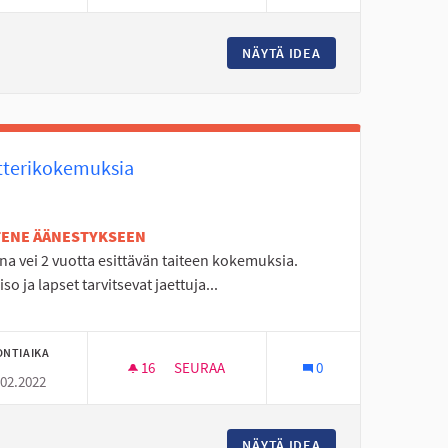
SJÄRVEN UIMARANNALTA AHONKYLÄN KUNTORADALLE
NÄYTÄ IDEA
PARKOURPUISTO J
tterikokemuksia
ETENE ÄÄNESTYKSEEN
a vei 2 vuotta esittävän taiteen kokemuksia.
so ja lapset tarvitsevat jaettuja...
ONTIAIKA
16
16 SEURAAJAA
SEURAA
0
.02.2022
SEKSI UKRAINASSA
TEATTERIKOKEMUKSIA
 JA NUORTEN AUTTAMISEKSI UKRAINASSA
NÄYTÄ IDEA
TEATTERIKOKEMUK