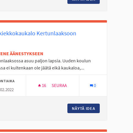
kiekkokaukalo Kertunlaaksoon
ETENE ÄÄNESTYKSEEN
unlaaksossa asuu paljon lapsia. Uuden koulun
sa ei kuitenkaan ole jäätä eikä kaukaloa,...
ONTIAIKA
16
16 SEURAAJAA
SEURAA
0
.02.2022
JÄÄKIEKKOKAUKALO KERTUNLAAKSOON
TO
NÄYTÄ IDEA
JÄÄKIEKKOKAUKA