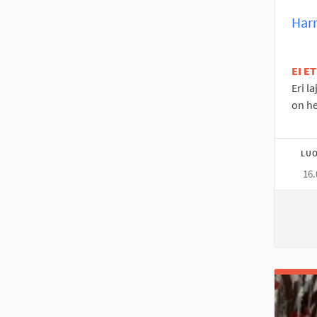
Har
EI E
Eri l
on hei
LUO
16.