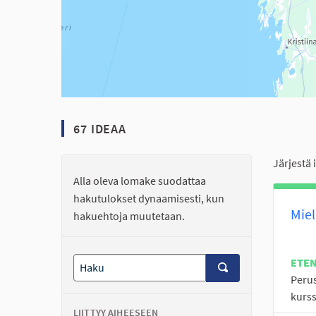
67 IDEAA
Järjestä 
Alla oleva lomake suodattaa
hakutulokset dynaamisesti, kun
Miel
hakuehtoja muutetaan.
ETE
Perus
kurss
LIITTYY AIHEESEEN