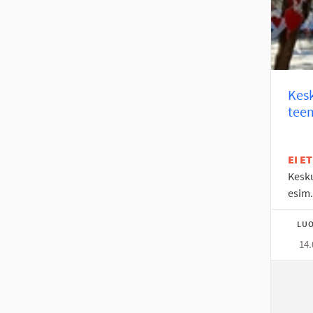
Kesk
tee
EI E
Kesku
esim.
LUO
14.