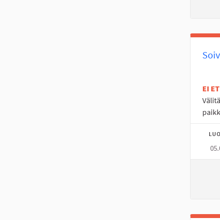
Soiv
EI E
Välit
paikk
LUO
05.