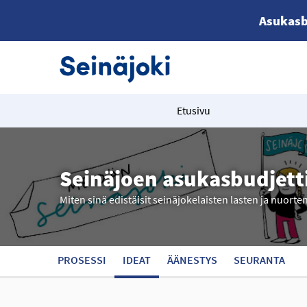
Asukasb
Etusivu
Seinäjoen asukasbudjett
Miten sinä edistäisit seinäjokelaisten lasten ja nuorte
PROSESSI
IDEAT
ÄÄNESTYS
SEURANTA