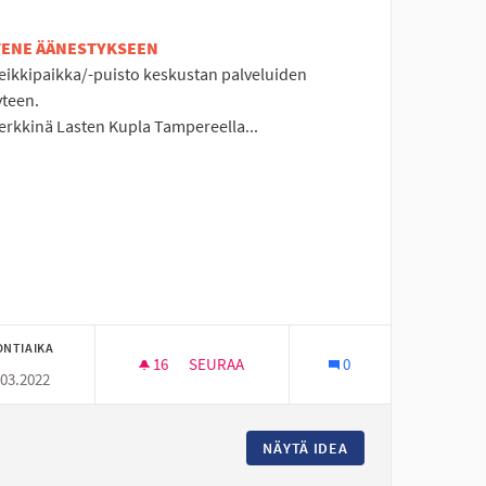
ETENE ÄÄNESTYKSEEN
leikkipaikka/-puisto keskustan palveluiden
yteen.
erkkinä Lasten Kupla Tampereella...
ONTIAIKA
16
16 SEURAAJAA
SEURAA
0
.03.2022
EMAPUISTOKSI
LASTEN SISÄLEIKKIPUISTO KESKUSTAN AL
STEN -JA NUORTEN TEEMAPUISTOKSI
NÄYTÄ IDEA
LASTEN SISÄLEIK