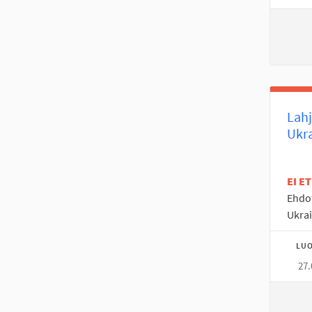
Lahj
Ukr
EI E
Ehdo
Ukrai
LUO
27.