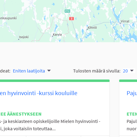
ideat:
Eniten laatijoita
Tulosten määrä sivulla:
20
en hyvinvointi -kurssi kouluille
Paju
NEE ÄÄNESTYKSEEN
ETE
- ja keskiasteen opiskelijoille Mielen hyvinvointi -
Paju
i, joka voitaisiin toteuttaa...
nuori