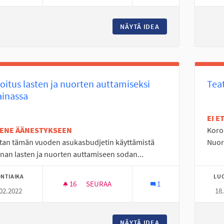
NÄYTÄ IDEA
VALAISTUS KYRKÖ
oitus lasten ja nuorten auttamiseksi
Tea
ainassa
EI 
TENE ÄÄNESTYKSEEN
Koron
tan tämän vuoden asukasbudjetin käyttämistä
Nuori
nan lasten ja nuorten auttamiseen sodan...
NTIAIKA
LU
16
16 SEURAAJAA
SEURAA
1
02.2022
18
LAHJOITUS LASTEN JA NUORTEN AUTTAMI
NÄYTÄ IDEA
LAHJOITUS LASTEN