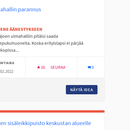
ahallin parannus
ETENE ÄÄNESTYKSEEN
joen uimahalliin pitäisi saada
epukuhuoneita. Koska erityislapsi ei pärjää
kopissa...
ONTIAIKA
16
16 SEURAAJAA
SEURAA
0
.02.2022
UIMAHALLIN PARANNUS
AA
NÄYTÄ IDEA
UIMAHALLIN PARA
en sisäleikkipuisto keskustan alueelle