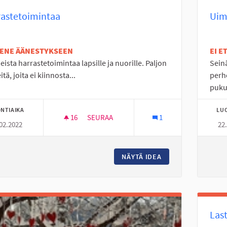
rastetoimintaa
Uim
TENE ÄÄNESTYKSEEN
EI 
ajeista harrastetoimintaa lapsille ja nuorille. Paljon
Seinä
tä, joita ei kiinnosta...
perh
puku
NTIAIKA
LU
16
16 SEURAAJAA
SEURAA
1
02.2022
22
HARRASTETOIMINTAA
NÄYTÄ IDEA
HARRASTETOIMINT
Last