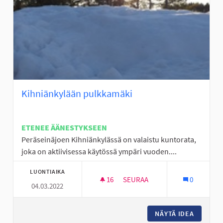
Kihniänkylään pulkkamäki
ETENEE ÄÄNESTYKSEEN
Peräseinäjoen Kihniänkylässä on valaistu kuntorata,
joka on aktiivisessa käytössä ympäri vuoden....
LUONTIAIKA
16
16 SEURAAJAA
SEURAA
0
04.03.2022
KIHNIÄNKYLÄÄN PULKKAMÄKI
NÄYTÄ IDEA
KIHNIÄN