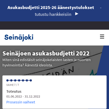
Asukasbudjetti 2025-26 äänestystulokset
-
tutustu hankkeisiin
Seinäjoen asukasbudjetti 2022
Miten sinä edistäisit seinäjokelaisten lasten ja nuorten
hyvinvointia? Äänestä ideoista.
VAIHE 7 / 7
Toteutus
01.06.2022 - 31.12.2022
Prosessin vaiheet