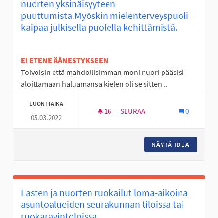
nuorten yksinäisyyteen
puuttumista.Myöskin mielenterveyspuoli
kaipaa julkisella puolella kehittämistä.
EI ETENE ÄÄNESTYKSEEN
Toivoisin että mahdollisimman moni nuori pääsisi
aloittamaan haluamansa kielen oli se sitten...
LUONTIAIKA
16
16 SEURAAJAA
SEURAA
0
05.03.2022
KIELIKERHOJA 4-16 VUOTIAIL
NÄYTÄ IDEA
KIELIKE
Lasten ja nuorten ruokailut loma-aikoina
asuntoalueiden seurakunnan tiloissa tai
ruokaravintoloissa