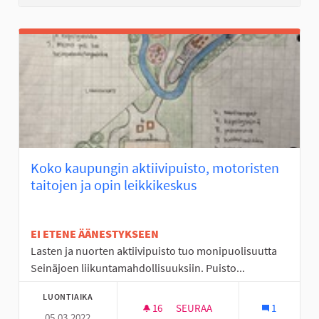
Koko kaupungin aktiivipuisto, motoristen
taitojen ja opin leikkikeskus
EI ETENE ÄÄNESTYKSEEN
Lasten ja nuorten aktiivipuisto tuo monipuolisuutta
Seinäjoen liikuntamahdollisuuksiin. Puisto...
LUONTIAIKA
16
16 SEURAAJAA
SEURAA
1
05.03.2022
KOKO KAUPUNGIN AKTIIVIPUIS