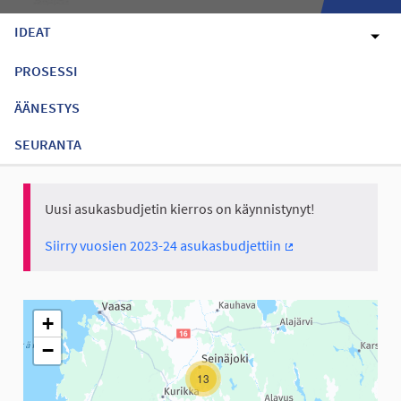
IDEAT
PROSESSI
ÄÄNESTYS
SEURANTA
Uusi asukasbudjetin kierros on käynnistynyt!
Siirry vuosien 2023-24 asukasbudjettiin
(Ulkoinen linkki)
Seuraavassa elementissä on kartta, joka esittää tämän sivun tiet
+
−
13