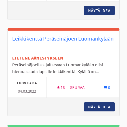
NÄYTÄ IDEA
KUNTORA
Leikkikenttä Peräseinäjoen Luomankylään
EI ETENE ÄÄNESTYKSEEN
Peräseinäjoella sijaitsevaan Luomankylään olisi
hienoa saada lapsille leikkikenttä. Kylällä on...
LUONTIAIKA
16
16 SEURAAJAA
SEURAA
0
04.03.2022
LEIKKIKENTTÄ PERÄSEINÄJOE
NÄYTÄ IDEA
LEIKKIK