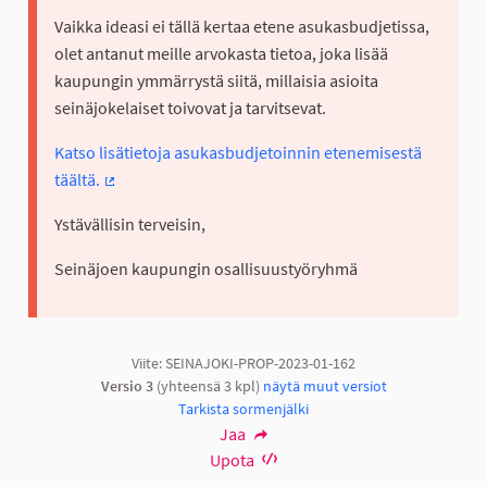
Vaikka ideasi ei tällä kertaa etene asukasbudjetissa,
olet antanut meille arvokasta tietoa, joka lisää
kaupungin ymmärrystä siitä, millaisia asioita
seinäjokelaiset toivovat ja tarvitsevat.
Katso lisätietoja asukasbudjetoinnin etenemisestä
täältä.
(Ulkoinen linkki)
Ystävällisin terveisin,
Seinäjoen kaupungin osallisuustyöryhmä
Viite: SEINAJOKI-PROP-2023-01-162
Versio 3
(yhteensä 3 kpl)
näytä muut versiot
Tarkista sormenjälki
Jaa
Upota