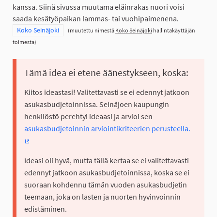
kanssa. Siinä sivussa muutama eläinrakas nuori voisi
saada kesätyöpaikan lammas- tai vuohipaimenena.
Rajaa tulokset teeman mukaan: Koko Seinäjoki
Koko Seinäjoki
(muutettu nimestä
Koko Seinäjoki
hallintakäyttäjän
toimesta)
Tämä idea ei etene äänestykseen, koska:
Kiitos ideastasi! Valitettavasti se ei edennyt jatkoon
asukasbudjetoinnissa. Seinäjoen kaupungin
henkilöstö perehtyi ideaasi ja arvioi sen
asukasbudjetoinnin arviointikriteerien perusteella.
(Ulkoinen linkki)
Ideasi oli hyvä, mutta tällä kertaa se ei valitettavasti
edennyt jatkoon asukasbudjetoinnissa, koska se ei
suoraan kohdennu tämän vuoden asukasbudjetin
teemaan, joka on lasten ja nuorten hyvinvoinnin
edistäminen.