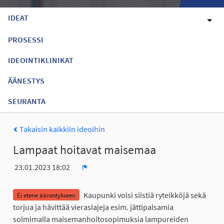
IDEAT
PROSESSI
IDEOINTIKLINIKAT
ÄÄNESTYS
SEURANTA
Takaisin kaikkiin ideoihin
Lampaat hoitavat maisemaa
23.01.2023 18:02
Ilmoita
Kaupunki voisi siistiä ryteikköjä sekä
Ei etene äänestykseen
torjua ja hävittää vieraslajeja esim. jättipalsamia
solmimalla maisemanhoitosopimuksia lampureiden