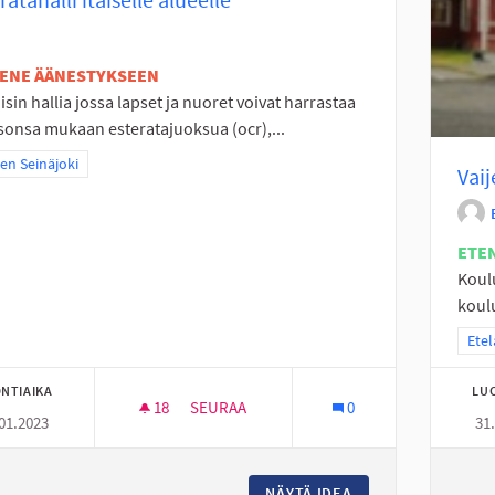
TENE ÄÄNESTYKSEEN
isin hallia jossa lapset ja nuoret voivat harrastaa
sonsa mukaan esteratajuoksua (ocr),...
a tulokset teeman mukaan: Itäinen Seinäjoki
nen Seinäjoki
Vaij
ETE
Koulu
koulu
Raja
Etel
NTIAIKA
LU
18
18 SEURAAJAA
SEURAA
0
01.2023
31
ESTERATAHALLI ITÄISELLE ALUEELLE
NÄYTÄ IDEA
ESTERATAHALLI IT