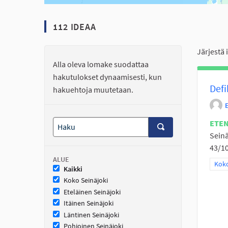
112 IDEAA
Järjestä 
Alla oleva lomake suodattaa
hakutulokset dynaamisesti, kun
Defi
hakuehtoja muutetaan.
ETE
Seinä
43/10
ALUE
Raja
Koko
Kaikki
Koko Seinäjoki
Eteläinen Seinäjoki
Itäinen Seinäjoki
Läntinen Seinäjoki
Pohjoinen Seinäjoki