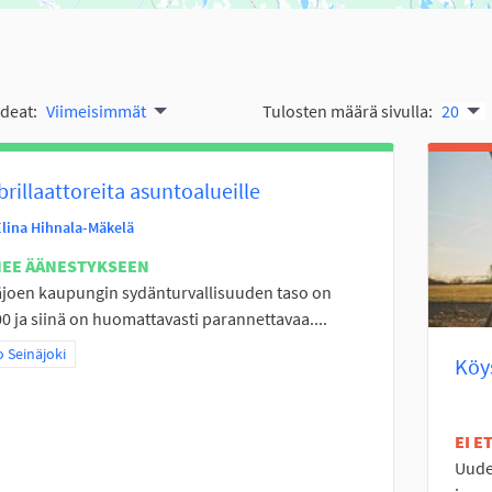
ideat:
Viimeisimmät
Tulosten määrä sivulla:
20
brillaattoreita asuntoalueille
Elina Hihnala-Mäkelä
NEE ÄÄNESTYKSEEN
joen kaupungin sydänturvallisuuden taso on
0 ja siinä on huomattavasti parannettavaa....
a tulokset teeman mukaan: Koko Seinäjoki
 Seinäjoki
Köys
EI 
Uudet