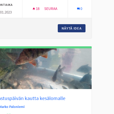
ONTIAIKA
18
18 SEURAAJAA
SEURAA
0
.01.2023
EITA
LUONTOTUTKIMUSSALKKUJA KIRJASTOO
EITA TUNTUVIA HIDASTEITA
NÄYTÄ IDEA
LUONTOTUTKIMUS
astuspäivän kautta kesälomalle
Marko Paloniemi