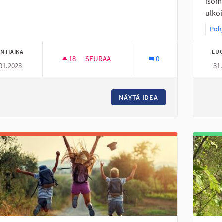
isom
ulkoi
Raj
Pohj
NTIAIKA
LU
18
18 SEURAAJAA
SEURAA
0
01.2023
31
DEFIBRILLAATTOREITA ASUNTOALUEILLE
NÄYTÄ IDEA
DEFIBRILLAATTORE