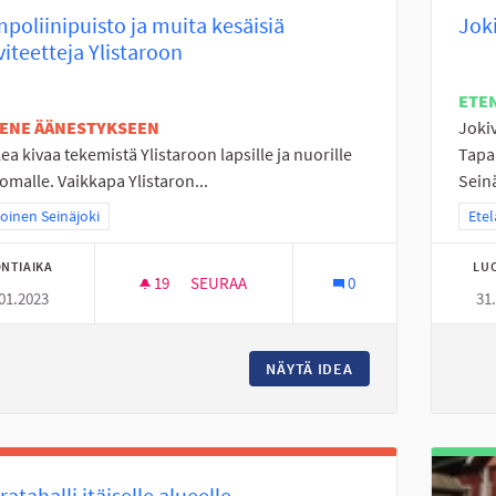
poliinipuisto ja muita kesäisiä
Joki
viteetteja Ylistaroon
ETE
TENE ÄÄNESTYKSEEN
Jokiv
ea kivaa tekemistä Ylistaroon lapsille ja nuorille
Tapa
omalle. Vaikkapa Ylistaron...
Seinä
a tulokset teeman mukaan: Pohjoinen Seinäjoki
oinen Seinäjoki
Raja
Etel
NTIAIKA
LU
19
19 SEURAAJAA
SEURAA
0
01.2023
31
TRAMPOLIINIPUISTO JA MUITA KESÄISIÄ A
NÄYTÄ IDEA
TRAMPOLIINIPUIST
ratahalli itäiselle alueelle