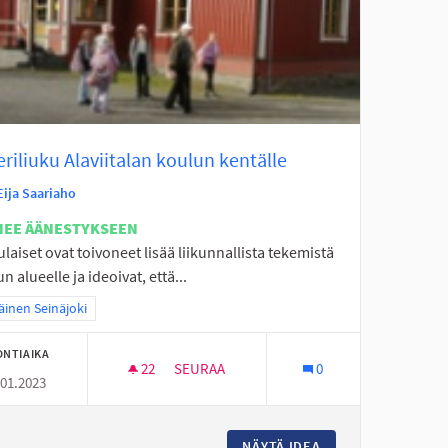
eriliuku Alaviitalan koulun kentälle
Eija Saariaho
NEE ÄÄNESTYKSEEN
laiset ovat toivoneet lisää liikunnallista tekemistä
n alueelle ja ideoivat, että...
a tulokset teeman mukaan: Eteläinen Seinäjoki
äinen Seinäjoki
ONTIAIKA
22
22 SEURAAJAA
SEURAA
0
.01.2023
VAIJERILIUKU ALAVIITALAN KOULUN KENT
ÄISELLE ALUEELLE
NÄYTÄ IDEA
VAIJERILIUKU ALA