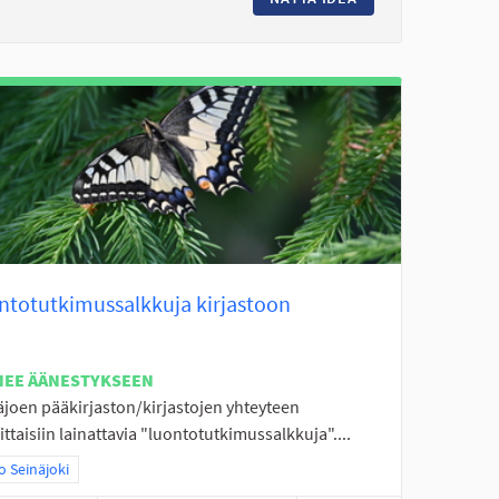
ntotutkimussalkkuja kirjastoon
NEE ÄÄNESTYKSEEN
äjoen pääkirjaston/kirjastojen yhteyteen
ttaisiin lainattavia "luontotutkimussalkkuja"....
aa tulokset teeman mukaan: Koko Seinäjoki
 Seinäjoki