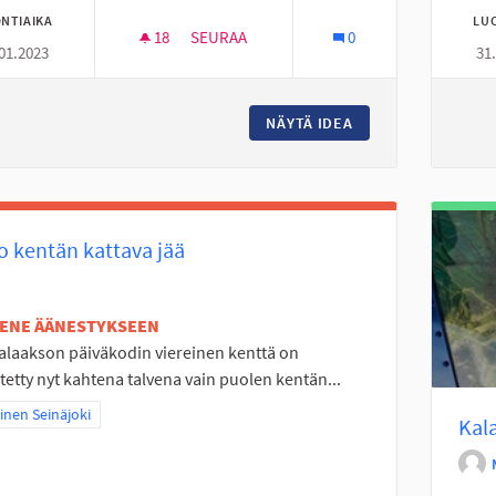
NTIAIKA
LU
18
18 SEURAAJAA
SEURAA
0
01.2023
31
SOLANONTIELLE USEITA TUNTUVIA HIDAST
NÄYTÄ IDEA
SOLANONTIELLE US
 kentän kattava jää
TENE ÄÄNESTYKSEEN
alaakson päiväkodin viereinen kenttä on
tetty nyt kahtena talvena vain puolen kentän...
a tulokset teeman mukaan: Läntinen Seinäjoki
inen Seinäjoki
Kal