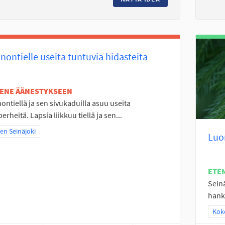
nontielle useita tuntuvia hidasteita
TENE ÄÄNESTYKSEEN
ontiellä ja sen sivukaduilla asuu useita
perheitä. Lapsia liikkuu tiellä ja sen...
a tulokset teeman mukaan: Itäinen Seinäjoki
nen Seinäjoki
Luo
ETE
Sein
hanki
Raj
Koko