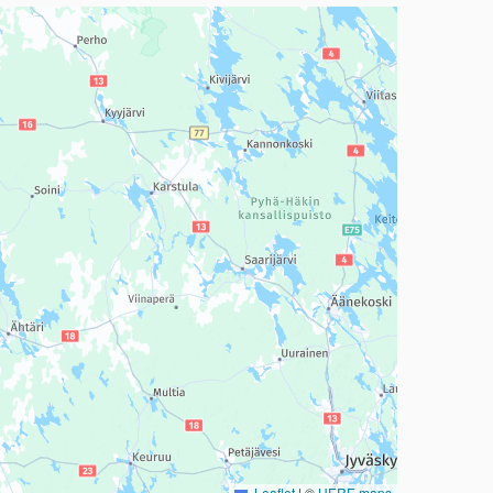
a, mutta se voi olla vaikeaselkoinen.
Leaflet
|
©
HERE maps