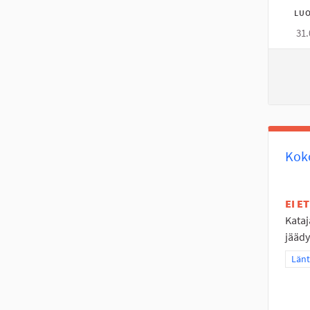
LUO
31.
Koko
EI E
Kataj
jäädy
Raja
Länt