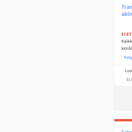
Tram
akti
EI E
Kaikk
kesäl
Raja
Pohj
LUO
31.
Este