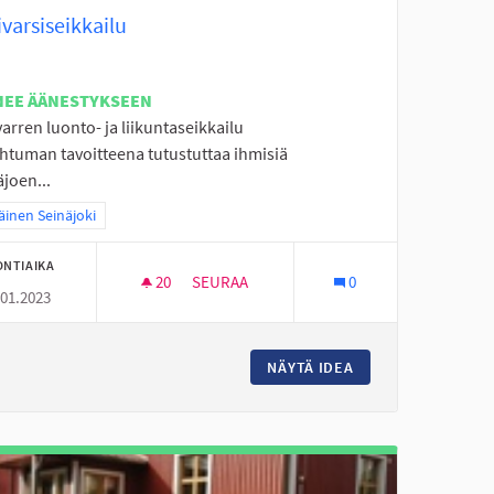
varsiseikkailu
NEE ÄÄNESTYKSEEN
arren luonto- ja liikuntaseikkailu
htuman tavoitteena tutustuttaa ihmisiä
joen...
a tulokset teeman mukaan: Eteläinen Seinäjoki
äinen Seinäjoki
ONTIAIKA
20
20 SEURAAJAA
SEURAA
0
.01.2023
KTIVITEETTEJA YLISTAROON
JOKIVARSISEIKKAILU
O JA MUITA KESÄISIÄ AKTIVITEETTEJA YLISTAROON
NÄYTÄ IDEA
JOKIVARSISEIKKAI