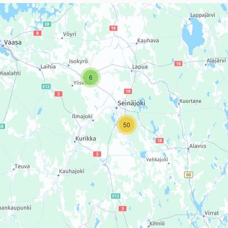
sivun tietueet karttapisteinä. Elementtiä voi käyttää ruudunlukijall
6
50