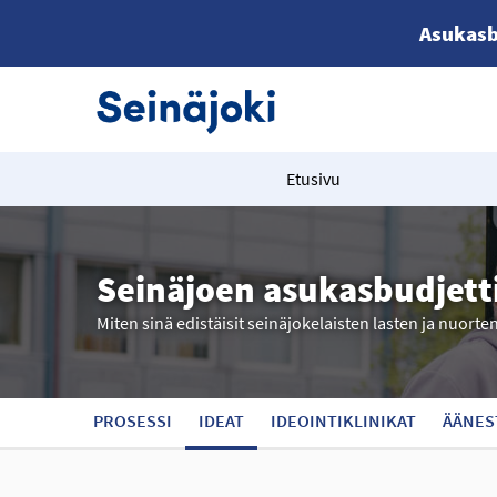
Asukasb
Etusivu
Seinäjoen asukasbudjett
Miten sinä edistäisit seinäjokelaisten lasten ja nuorte
PROSESSI
IDEAT
IDEOINTIKLINIKAT
ÄÄNES