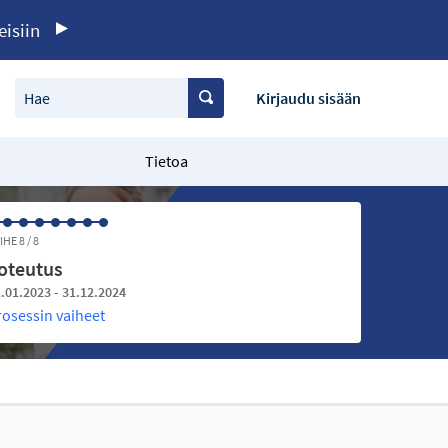
eisiin
Hae
Kirjaudu sisään
Tietoa
IHE 8 / 8
oteutus
.01.2023 - 31.12.2024
rosessin vaiheet