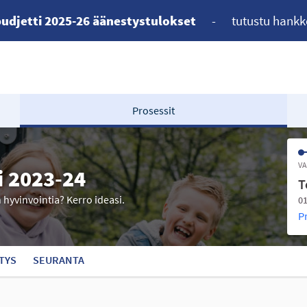
udjetti 2025-26 äänestystulokset
-
tutustu hankk
Prosessit
VA
i 2023-24
T
n hyvinvointia? Kerro ideasi.
01
P
TYS
SEURANTA