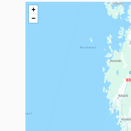
Seuraavassa elementissä on kartta, joka esittää tämän 
+
−