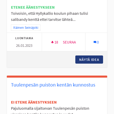
ETENEE ÄÄNESTYKSEEN
Toivoisin, että Hyllykallio koulun pihaan tulisi
salibandy kenttä ettei tarvitse lähteä...
Rajaa tulokset teeman mukaan: Itäinen Seinäjoki
Itäinen Seinäjoki
LUONTIAIKA
18
18 SEURAAJAA
SEURAA
0
26.01.2023
PIHA SALIBANDY KENTTÄ HYLL
NÄYTÄ IDEA
PIHA SA
Tuulenpesän puiston kentän kunnostus
EI ETENE ÄÄNESTYKSEEN
Pajuluomalla sijaitsevan Tuulenpesän puiston