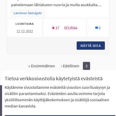
palvelemaan lähialueen nuoria ja muita asukkaita....
Rajaa tulokset teeman mukaan: Läntinen Seinäjoki
Läntinen Seinäjoki
LUONTIAIKA
17
17 SEURAAJAA
SEURAA
0
12.12.2022
KASPERIIN KATUKORISKENTTÄ
NÄYTÄ IDEA
KASPERI
« Ensimmäinen
‹ Edellinen
3
Näytä kaikki peruutetut ideat
Tietoa verkkosivustolla käytetyistä evästeistä
Käytämme sivustollamme evästeitä sivuston suorituskyvyn ja
sisällön parantamiseksi. Evästeiden avulla voimme tarjota
yksilöllisemmän käyttäjäkokemuksen ja sisältöjä sosiaalisen
Äänestyksen pikaohjeet
Usein kysytyt kysymykset
median kanavista.
Näin äänestät Asukasbudjetissa
Yhteystiedot
Aluerajaukset ja budjetin jakautuminen alueille