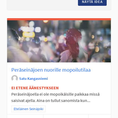
NÄYTÄ IDEA
LAINATT
Peräseinäjoen nuorille mopoilutilaa
Satu Kangasniemi
EI ETENE ÄÄNESTYKSEEN
Peräseinäjoella ei ole mopoikäisille paikkaa missä
saisivat ajella. Aina on tullut sanomista kun...
Rajaa tulokset teeman mukaan: Eteläinen Seinäjoki
Eteläinen Seinäjoki