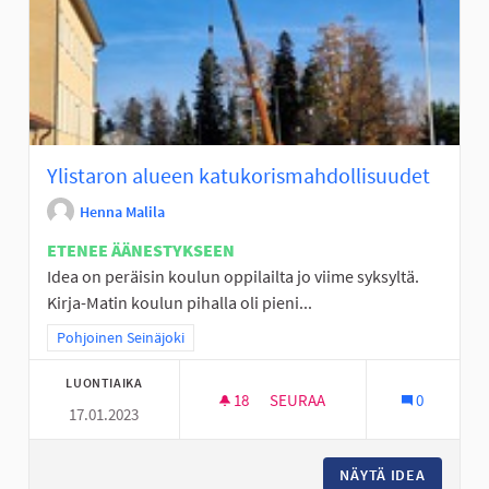
Ylistaron alueen katukorismahdollisuudet
Henna Malila
ETENEE ÄÄNESTYKSEEN
Idea on peräisin koulun oppilailta jo viime syksyltä.
Kirja-Matin koulun pihalla oli pieni...
Rajaa tulokset teeman mukaan: Pohjoinen Seinäjoki
Pohjoinen Seinäjoki
LUONTIAIKA
18
18 SEURAAJAA
SEURAA
0
17.01.2023
YLISTARON ALUEEN KATUKOR
NÄYTÄ IDEA
YLISTA