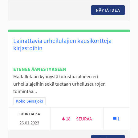
NÄYTÄ IDEA
SKUUTIN
Lainattavia urheilulajien kausikortteja
kirjastoihin
ETENEE ÄÄNESTYKSEEN
Madalletaan kynnystä tutustua alueen eri
urheilulajeihin sekä tuetaan urheiluseurojen
toimintaa...
Rajaa tulokset teeman mukaan: Koko Seinäjoki
Koko Seinäjoki
LUONTIAIKA
18
18 SEURAAJAA
SEURAA
1
26.01.2023
LAINATTAVIA URHEILULAJIEN 