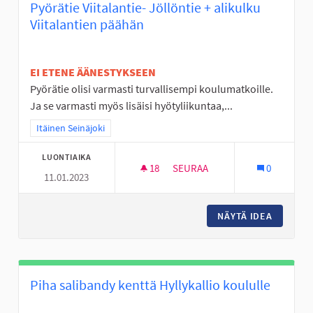
Pyörätie Viitalantie- Jöllöntie + alikulku
Viitalantien päähän
EI ETENE ÄÄNESTYKSEEN
Pyörätie olisi varmasti turvallisempi koulumatkoille.
Ja se varmasti myös lisäisi hyötyliikuntaa,...
Rajaa tulokset teeman mukaan: Itäinen Seinäjoki
Itäinen Seinäjoki
LUONTIAIKA
18
18 SEURAAJAA
SEURAA
0
11.01.2023
PYÖRÄTIE VIITALANTIE- JÖLLÖ
NÄYTÄ IDEA
PYÖRÄTI
Piha salibandy kenttä Hyllykallio koululle