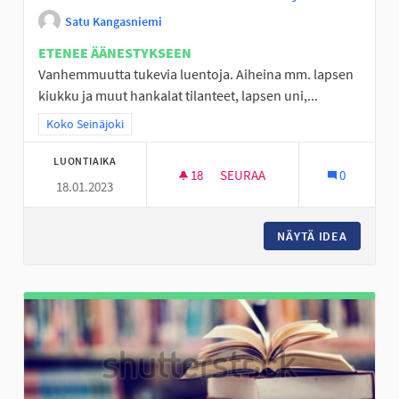
Satu Kangasniemi
ETENEE ÄÄNESTYKSEEN
Vanhemmuutta tukevia luentoja. Aiheina mm. lapsen
kiukku ja muut hankalat tilanteet, lapsen uni,...
Rajaa tulokset teeman mukaan: Koko Seinäjoki
Koko Seinäjoki
LUONTIAIKA
18
18 SEURAAJAA
SEURAA
0
18.01.2023
VANHEMMUUTTA TUKEVIA LUEN
NÄYTÄ IDEA
VANHEMM