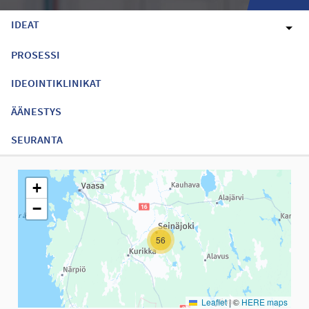
IDEAT
PROSESSI
IDEOINTIKLINIKAT
ÄÄNESTYS
SEURANTA
Seuraavassa elementissä on kartta, joka esittää tämän sivun tiet
+
−
56
Leaflet
|
©
HERE maps