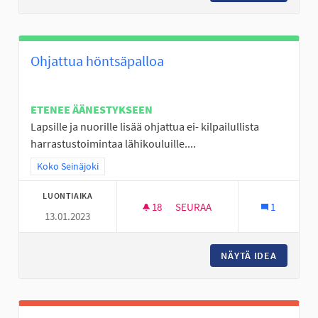
Ohjattua höntsäpalloa
ETENEE ÄÄNESTYKSEEN
Lapsille ja nuorille lisää ohjattua ei- kilpailullista
harrastustoimintaa lähikouluille....
Rajaa tulokset teeman mukaan: Koko Seinäjoki
Koko Seinäjoki
LUONTIAIKA
18
18 SEURAAJAA
SEURAA
1
13.01.2023
OHJATTUA HÖNTSÄPALLOA
NÄYTÄ IDEA
OHJATT