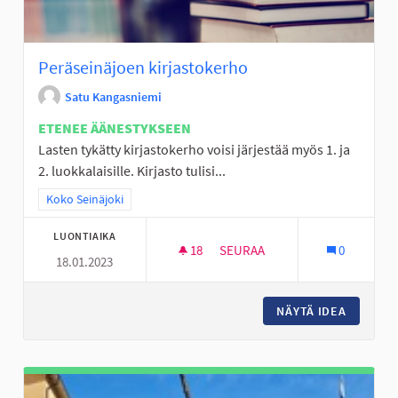
Peräseinäjoen kirjastokerho
Satu Kangasniemi
ETENEE ÄÄNESTYKSEEN
Lasten tykätty kirjastokerho voisi järjestää myös 1. ja
2. luokkalaisille. Kirjasto tulisi...
Rajaa tulokset teeman mukaan: Koko Seinäjoki
Koko Seinäjoki
LUONTIAIKA
18
18 SEURAAJAA
SEURAA
0
18.01.2023
PERÄSEINÄJOEN KIRJASTOKE
NÄYTÄ IDEA
PERÄSE