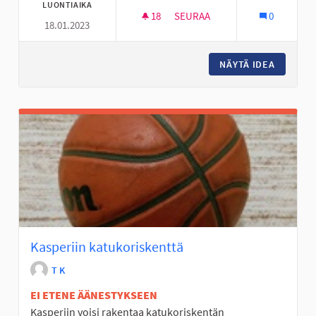
LUONTIAIKA
18
18 SEURAAJAA
SEURAA
0
18.01.2023
PERÄSEINÄJOEN NUORILLE MO
NÄYTÄ IDEA
PERÄSEI
Kasperiin katukoriskenttä
T K
EI ETENE ÄÄNESTYKSEEN
Kasperiin voisi rakentaa katukoriskentän