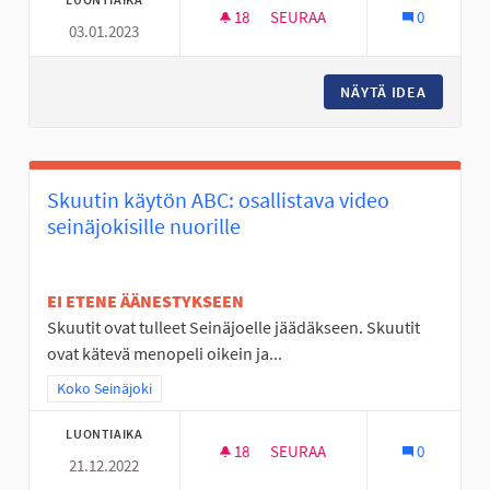
18
18 SEURAAJAA
SEURAA
0
03.01.2023
ULKOSALI JOUPISKALLE
NÄYTÄ IDEA
ULKOSAL
Skuutin käytön ABC: osallistava video
seinäjokisille nuorille
EI ETENE ÄÄNESTYKSEEN
Skuutit ovat tulleet Seinäjoelle jäädäkseen. Skuutit
ovat kätevä menopeli oikein ja...
Rajaa tulokset teeman mukaan: Koko Seinäjoki
Koko Seinäjoki
LUONTIAIKA
18
18 SEURAAJAA
SEURAA
0
21.12.2022
SKUUTIN KÄYTÖN ABC: OSALLIS