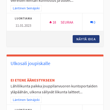
viereisen kentän kunnostus ja uudet...
Rajaa tulokset teeman mukaan: Läntinen Seinäjoki
Läntinen Seinäjoki
LUONTIAIKA
18
18 SEURAAJAA
SEURAA
0
11.01.2023
TUULENPESÄN PUISTON KEN
NÄYTÄ IDEA
TUULEN
Ulkosali joupiskalle
EI ETENE ÄÄNESTYKSEEN
Lähiliikunta paikka jouppilanvuoren kuntoportaiden
yläpäähän, ulkona säilyvät liikunta laitteet...
Rajaa tulokset teeman mukaan: Läntinen Seinäjoki
Läntinen Seinäjoki
LUONTIAIKA