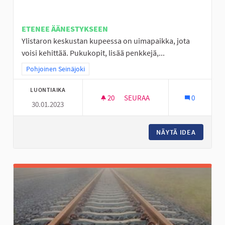
ETENEE ÄÄNESTYKSEEN
Ylistaron keskustan kupeessa on uimapaikka, jota
voisi kehittää. Pukukopit, lisää penkkejä,...
Rajaa tulokset teeman mukaan: Pohjoinen Seinäjoki
Pohjoinen Seinäjoki
LUONTIAIKA
20
20 SEURAAJAA
SEURAA
0
30.01.2023
LÄÄKÄRINRANTA VIIHTYISÄKSI 
NÄYTÄ IDEA
LÄÄKÄRI