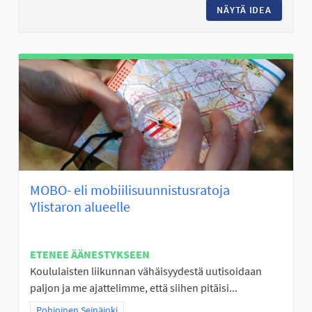
NÄYTÄ IDEA
KALASTU
MOBO- eli mobiilisuunnistusratoja
Ylistaron alueelle
ETENEE ÄÄNESTYKSEEN
Koululaisten liikunnan vähäisyydestä uutisoidaan
paljon ja me ajattelimme, että siihen pitäisi...
Rajaa tulokset teeman mukaan: Pohjoinen Seinäjoki
Pohjoinen Seinäjoki