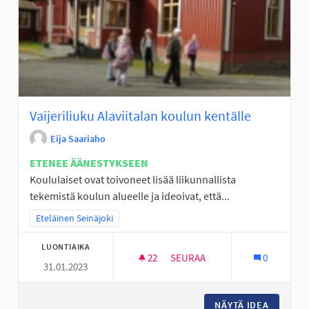
Vaijeriliuku Alaviitalan koulun kentälle
Eija Saariaho
ETENEE ÄÄNESTYKSEEN
Koululaiset ovat toivoneet lisää liikunnallista
tekemistä koulun alueelle ja ideoivat, että...
Rajaa tulokset teeman mukaan: Eteläinen Seinäjoki
Eteläinen Seinäjoki
LUONTIAIKA
22
22 SEURAAJAA
SEURAA
0
31.01.2023
VAIJERILIUKU ALAVIITALAN K
NÄYTÄ IDEA
VAIJERI