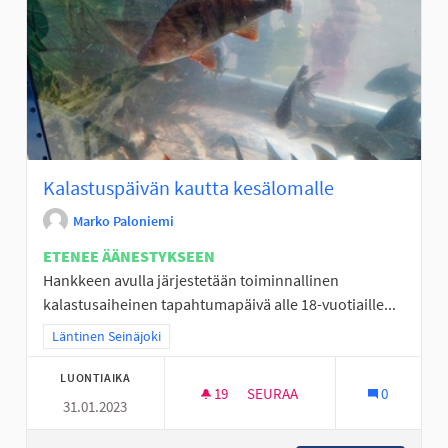
Kalastuspäivän kautta kesälomalle
Marko Paloniemi
ETENEE ÄÄNESTYKSEEN
Hankkeen avulla järjestetään toiminnallinen
kalastusaiheinen tapahtumapäivä alle 18-vuotiaille...
Rajaa tulokset teeman mukaan: Läntinen Seinäjoki
Läntinen Seinäjoki
LUONTIAIKA
19
19 SEURAAJAA
SEURAA
0
31.01.2023
KALASTUSPÄIVÄN KAUTTA KES