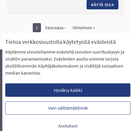
NÄYTÄ IDEA
KOIRIEN
1
Seuraava ›
Viimeinen »
Näytä kaikki peruutetut ideat
Tietoa verkkosivustolla käytetyistä evästeistä
Käytämme sivustollamme evästeitä sivuston suorituskyvyn ja
sisällön parantamiseksi. Evästeiden avulla voimme tarjota
yksilöllisemmän käyttäjäkokemuksen ja sisältöjä sosiaalisen
Äänestyksen pikaohjeet
Usein kysytyt kysymykset
median kanavista.
Näin äänestät Asukasbudjetissa
Yhteystiedot
Aluerajaukset ja budjetin jakautuminen alueille
Käyttöehdot asukkaille
Lataa avoimet datatiedostot
Hyväksy kaikki
Evästeasetukset
Vain välttämättömät
Verkkosivusto luotu
vapaan ohjelmiston
(Ulkoin
avulla.
Asetukset