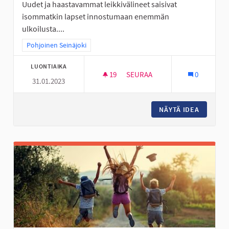
Uudet ja haastavammat leikkivälineet saisivat
isommatkin lapset innostumaan enemmän
ulkoilusta....
Rajaa tulokset teeman mukaan: Pohjoinen Seinäjoki
Pohjoinen Seinäjoki
LUONTIAIKA
19
19 SEURAAJAA
SEURAA
0
31.01.2023
KÖYSIRATA JA ISO KIIPEILYTEL
NÄYTÄ IDEA
KÖYSIRA