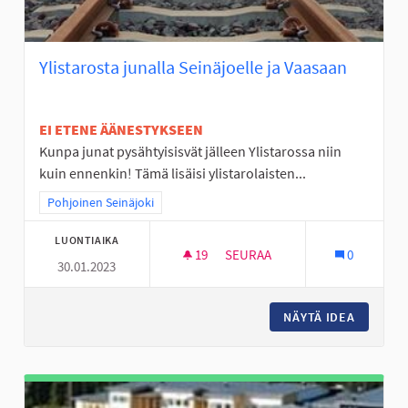
Ylistarosta junalla Seinäjoelle ja Vaasaan
EI ETENE ÄÄNESTYKSEEN
Kunpa junat pysähtyisisvät jälleen Ylistarossa niin
kuin ennenkin! Tämä lisäisi ylistarolaisten...
Rajaa tulokset teeman mukaan: Pohjoinen Seinäjoki
Pohjoinen Seinäjoki
LUONTIAIKA
19
19 SEURAAJAA
SEURAA
0
30.01.2023
YLISTAROSTA JUNALLA SEINÄJ
NÄYTÄ IDEA
YLISTAR