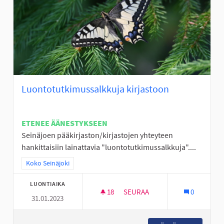
Luontotutkimussalkkuja kirjastoon
ETENEE ÄÄNESTYKSEEN
Seinäjoen pääkirjaston/kirjastojen yhteyteen
hankittaisiin lainattavia "luontotutkimussalkkuja"....
Rajaa tulokset teeman mukaan: Koko Seinäjoki
Koko Seinäjoki
LUONTIAIKA
18
18 SEURAAJAA
SEURAA
0
31.01.2023
LUONTOTUTKIMUSSALKKUJA 