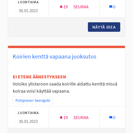
LUONTIAIKA
19
19 SEURAAJAA
SEURAA
0
30.01.2023
AVANTO PAIKKA JOSSA LÄMMI
NÄYTÄ IDEA
AVANTO 
Koirien kenttä vapaana juoksutus
EI ETENE ÄÄNESTYKSEEN
Voisiko ylistaroon saada koirille aidattu kenttä missä
koiraa voisi käyttää vapaana.
Rajaa tulokset teeman mukaan: Pohjoinen Seinäjoki
Pohjoinen Seinäjoki
LUONTIAIKA
19
19 SEURAAJAA
SEURAA
0
30.01.2023
KOIRIEN KENTTÄ VAPAANA JU