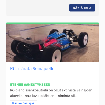
NÄYTÄ IDEA
FRISBEE
RC sisärata Seinäjoelle
ETENEE ÄÄNESTYKSEEN
RC-pienoissähköautoilu on ollut aktiivista Seinäjoen
alueella 1980-luvulta lähtien. Toiminta oli...
Rajaa tulokset teeman mukaan: Itäinen Seinäjoki
Itäinen Seinäjoki