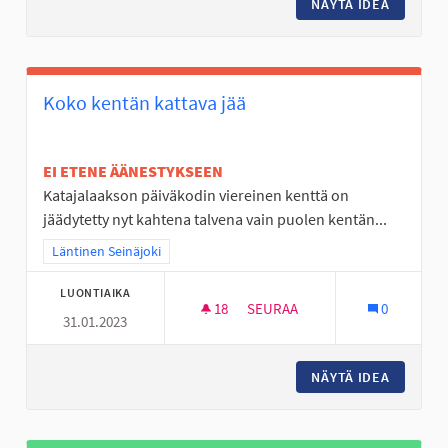
NÄYTÄ IDEA
LUONTO
Koko kentän kattava jää
EI ETENE ÄÄNESTYKSEEN
Katajalaakson päiväkodin viereinen kenttä on
jäädytetty nyt kahtena talvena vain puolen kentän...
Rajaa tulokset teeman mukaan: Läntinen Seinäjoki
Läntinen Seinäjoki
LUONTIAIKA
18
18 SEURAAJAA
SEURAA
0
31.01.2023
KOKO KENTÄN KATTAVA JÄÄ
NÄYTÄ IDEA
KOKO KE