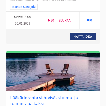
Rajaa tulokset teeman mukaan: Itäinen Seinäjoki
Itäinen Seinäjoki
LUONTIAIKA
20
20 SEURAAJAA
SEURAA
0
30.01.2023
FRISBEEGOLFRATA VALKIAVUO
NÄYTÄ IDEA
FRISBEE
Lääkärinranta viihtyisäksi uima- ja
toimintapaikaksi