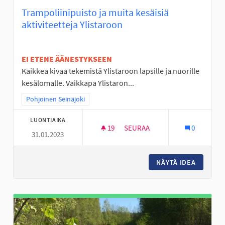
Trampoliinipuisto ja muita kesäisiä
aktiviteetteja Ylistaroon
EI ETENE ÄÄNESTYKSEEN
Kaikkea kivaa tekemistä Ylistaroon lapsille ja nuorille
kesälomalle. Vaikkapa Ylistaron...
Rajaa tulokset teeman mukaan: Pohjoinen Seinäjoki
Pohjoinen Seinäjoki
LUONTIAIKA
19
19 SEURAAJAA
SEURAA
0
31.01.2023
TRAMPOLIINIPUISTO JA MUITA 
NÄYTÄ IDEA
TRAMPOL