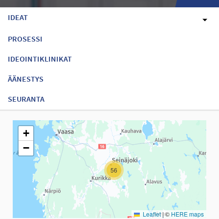
IDEAT
PROSESSI
IDEOINTIKLINIKAT
ÄÄNESTYS
SEURANTA
Seuraavassa elementissä on kartta, joka esittää tämän sivun tiet
+
−
56
Leaflet
|
©
HERE maps