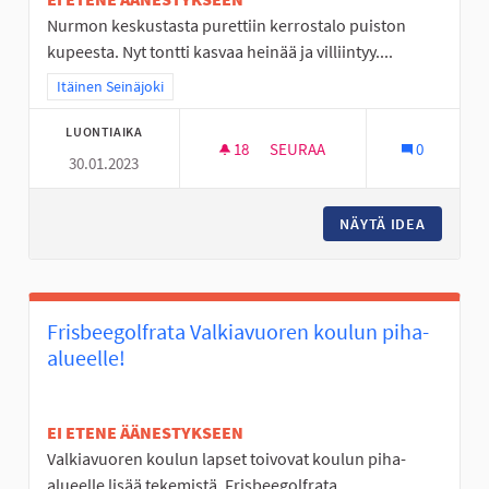
Nurmon keskustasta purettiin kerrostalo puiston
kupeesta. Nyt tontti kasvaa heinää ja villiintyy....
Rajaa tulokset teeman mukaan: Itäinen Seinäjoki
Itäinen Seinäjoki
LUONTIAIKA
18
18 SEURAAJAA
SEURAA
0
30.01.2023
NURMON KESKUSTAN TYHJÄ T
NÄYTÄ IDEA
NURMON 
Frisbeegolfrata Valkiavuoren koulun piha-
alueelle!
EI ETENE ÄÄNESTYKSEEN
Valkiavuoren koulun lapset toivovat koulun piha-
alueelle lisää tekemistä. Frisbeegolfrata...