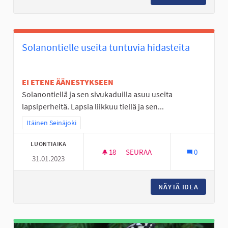
Solanontielle useita tuntuvia hidasteita
EI ETENE ÄÄNESTYKSEEN
Solanontiellä ja sen sivukaduilla asuu useita
lapsiperheitä. Lapsia liikkuu tiellä ja sen...
Rajaa tulokset teeman mukaan: Itäinen Seinäjoki
Itäinen Seinäjoki
LUONTIAIKA
18
18 SEURAAJAA
SEURAA
0
31.01.2023
SOLANONTIELLE USEITA TUNTU
NÄYTÄ IDEA
SOLANON