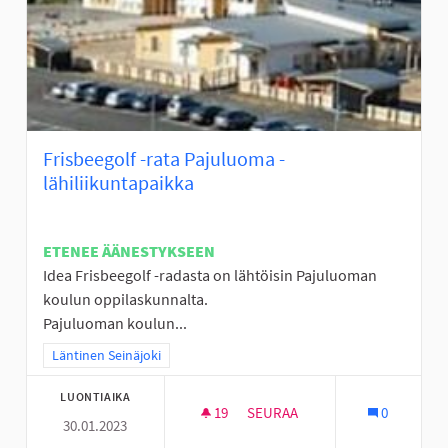
Frisbeegolf -rata Pajuluoma -
lähiliikuntapaikka
ETENEE ÄÄNESTYKSEEN
Idea Frisbeegolf -radasta on lähtöisin Pajuluoman
koulun oppilaskunnalta.
Pajuluoman koulun...
Rajaa tulokset teeman mukaan: Läntinen Seinäjoki
Läntinen Seinäjoki
LUONTIAIKA
19
19 SEURAAJAA
SEURAA
0
30.01.2023
FRISBEEGOLF -RATA PAJULUOM