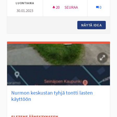
LUONTIAIKA
20
20 SEURAAJAA
SEURAA
0
30.01.2023
FRISBEEGOLFRATA NYRHILÄN 
NÄYTÄ IDEA
FRISBEE
Nurmon keskustan tyhjä tontti lasten
käyttöön
EI ETENE ÄÄNESTYKSEEN