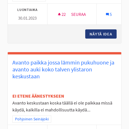
LUONTIAIKA
22
22 SEURAAJAA
SEURAA
5
30.01.2023
RC SISÄRATA SEINÄJOELLE
NÄYTÄ IDEA
RC SISÄ
Avanto paikka jossa lämmin pukuhuone ja
avanto auki koko talven ylistaron
keskustaan
EI ETENE ÄÄNESTYKSEEN
Avanto keskustaan koska täällä ei ole paikkaa missä
käydä, kaikilla ei mahdollisuutta käydä...
Rajaa tulokset teeman mukaan: Pohjoinen Seinäjoki
Pohjoinen Seinäjoki