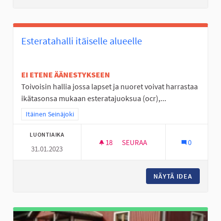
Esteratahalli itäiselle alueelle
EI ETENE ÄÄNESTYKSEEN
Toivoisin hallia jossa lapset ja nuoret voivat harrastaa
ikätasonsa mukaan esteratajuoksua (ocr),...
Rajaa tulokset teeman mukaan: Itäinen Seinäjoki
Itäinen Seinäjoki
LUONTIAIKA
18
18 SEURAAJAA
SEURAA
0
31.01.2023
ESTERATAHALLI ITÄISELLE ALU
NÄYTÄ IDEA
ESTERAT