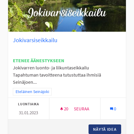
Jokivarsiseikkailu
ETENEE ÄÄNESTYKSEEN
Jokivarren luonto- ja liikuntaseikkailu
Tapahtuman tavoitteena tutustuttaa ihmisiä
Seinäjoen...
Rajaa tulokset teeman mukaan: Eteläinen Seinäjoki
Eteläinen Seinäjoki
LUONTIAIKA
20
20 SEURAAJAA
SEURAA
0
31.01.2023
JOKIVARSISEIKKAILU
NÄYTÄ IDEA
JOKIVAR