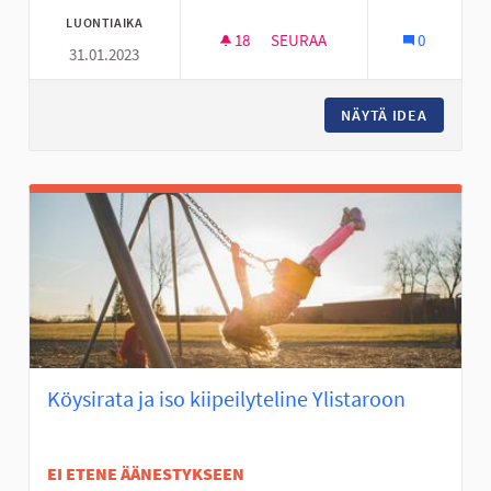
LUONTIAIKA
18
18 SEURAAJAA
SEURAA
0
31.01.2023
DEFIBRILLAATTOREITA ASUNTO
NÄYTÄ IDEA
DEFIBRI
Köysirata ja iso kiipeilyteline Ylistaroon
EI ETENE ÄÄNESTYKSEEN