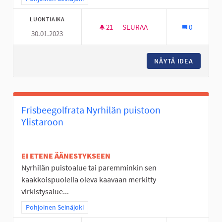
LUONTIAIKA
21
21 SEURAAJAA
SEURAA
0
30.01.2023
MOBO- ELI MOBIILISUUNNISTU
NÄYTÄ IDEA
MOBO- E
Frisbeegolfrata Nyrhilän puistoon
Ylistaroon
EI ETENE ÄÄNESTYKSEEN
Nyrhilän puistoalue tai paremminkin sen
kaakkoispuolella oleva kaavaan merkitty
virkistysalue...
Rajaa tulokset teeman mukaan: Pohjoinen Seinäjoki
Pohjoinen Seinäjoki