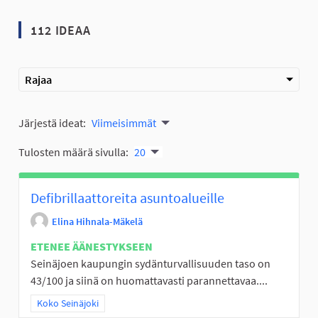
112 IDEAA
Rajaa
Järjestä ideat:
Viimeisimmät
Tulosten määrä sivulla:
20
Defibrillaattoreita asuntoalueille
Elina Hihnala-Mäkelä
ETENEE ÄÄNESTYKSEEN
Seinäjoen kaupungin sydänturvallisuuden taso on
43/100 ja siinä on huomattavasti parannettavaa....
Rajaa tulokset teeman mukaan: Koko Seinäjoki
Koko Seinäjoki