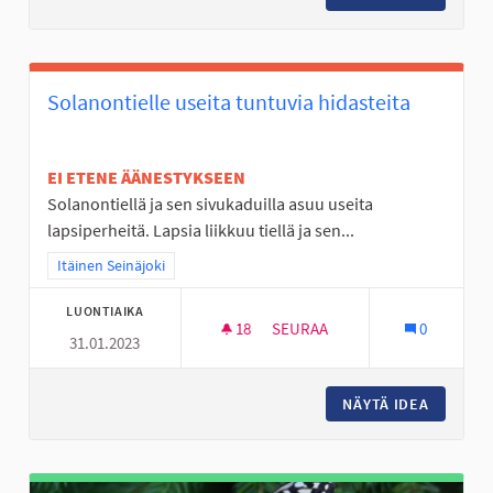
Solanontielle useita tuntuvia hidasteita
EI ETENE ÄÄNESTYKSEEN
Solanontiellä ja sen sivukaduilla asuu useita
lapsiperheitä. Lapsia liikkuu tiellä ja sen...
Rajaa tulokset teeman mukaan: Itäinen Seinäjoki
Itäinen Seinäjoki
LUONTIAIKA
18
18 SEURAAJAA
SEURAA
0
31.01.2023
SOLANONTIELLE USEITA TUNTU
NÄYTÄ IDEA
SOLANON