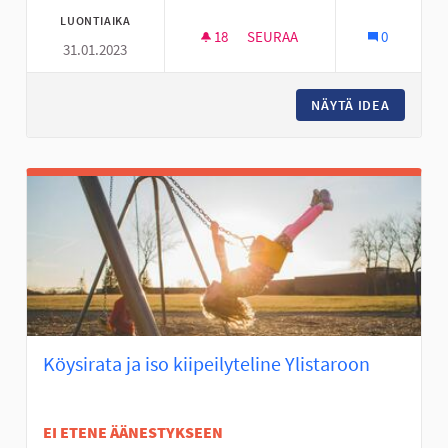
LUONTIAIKA
18
18 SEURAAJAA
SEURAA
0
31.01.2023
DEFIBRILLAATTOREITA ASUNTO
NÄYTÄ IDEA
DEFIBRI
Köysirata ja iso kiipeilyteline Ylistaroon
EI ETENE ÄÄNESTYKSEEN