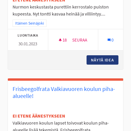
Nurmon keskustasta purettiin kerrostalo puiston
kupeesta. Nyt tontti kasvaa heinää ja villiintyy....
Rajaa tulokset teeman mukaan: Itäinen Seinäjoki
Itäinen Seinäjoki
LUONTIAIKA
18
18 SEURAAJAA
SEURAA
0
30.01.2023
NURMON KESKUSTAN TYHJÄ T
NÄYTÄ IDEA
NURMON 
Frisbeegolfrata Valkiavuoren koulun piha-
alueelle!
EI ETENE ÄÄNESTYKSEEN
Valkiavuoren koulun lapset toivovat koulun piha-
alueelle lisää tekemistä. Frisbeegolfrata...