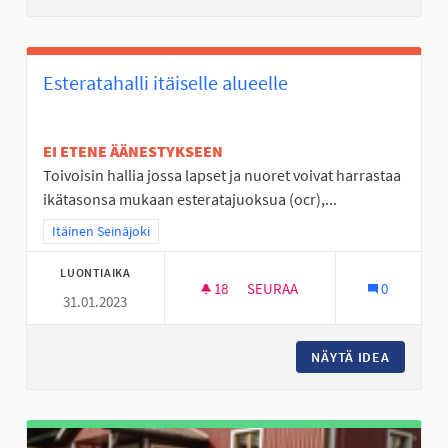
Esteratahalli itäiselle alueelle
EI ETENE ÄÄNESTYKSEEN
Toivoisin hallia jossa lapset ja nuoret voivat harrastaa
ikätasonsa mukaan esteratajuoksua (ocr),...
Rajaa tulokset teeman mukaan: Itäinen Seinäjoki
Itäinen Seinäjoki
LUONTIAIKA
18
18 SEURAAJAA
SEURAA
0
31.01.2023
ESTERATAHALLI ITÄISELLE ALU
NÄYTÄ IDEA
ESTERAT