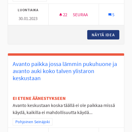
LUONTIAIKA
22
22 SEURAAJAA
SEURAA
5
30.01.2023
RC SISÄRATA SEINÄJOELLE
NÄYTÄ IDEA
RC SISÄ
Avanto paikka jossa lämmin pukuhuone ja
avanto auki koko talven ylistaron
keskustaan
EI ETENE ÄÄNESTYKSEEN
Avanto keskustaan koska täällä ei ole paikkaa missä
käydä, kaikilla ei mahdollisuutta käydä...
Rajaa tulokset teeman mukaan: Pohjoinen Seinäjoki
Pohjoinen Seinäjoki