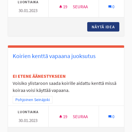
LUONTIAIKA
19
19 SEURAAJAA
SEURAA
0
30.01.2023
AVANTO PAIKKA JOSSA LÄMMI
NÄYTÄ IDEA
AVANTO 
Koirien kenttä vapaana juoksutus
EI ETENE ÄÄNESTYKSEEN
Voisiko ylistaroon saada koirille aidattu kenttä missä
koiraa voisi käyttää vapaana.
Rajaa tulokset teeman mukaan: Pohjoinen Seinäjoki
Pohjoinen Seinäjoki
LUONTIAIKA
19
19 SEURAAJAA
SEURAA
0
30.01.2023
KOIRIEN KENTTÄ VAPAANA JU