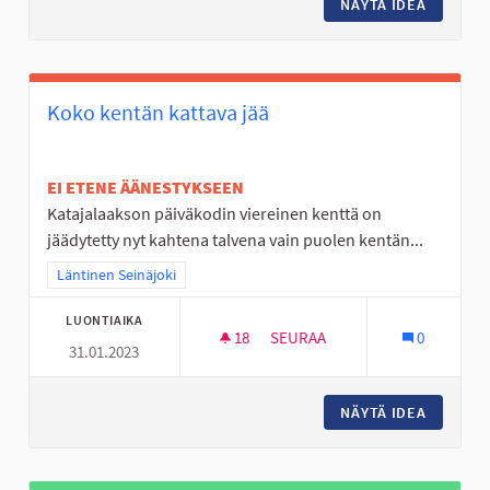
NÄYTÄ IDEA
LUONTO
Koko kentän kattava jää
EI ETENE ÄÄNESTYKSEEN
Katajalaakson päiväkodin viereinen kenttä on
jäädytetty nyt kahtena talvena vain puolen kentän...
Rajaa tulokset teeman mukaan: Läntinen Seinäjoki
Läntinen Seinäjoki
LUONTIAIKA
18
18 SEURAAJAA
SEURAA
0
31.01.2023
KOKO KENTÄN KATTAVA JÄÄ
NÄYTÄ IDEA
KOKO KE