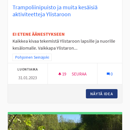
Trampoliinipuisto ja muita kesäisiä
aktiviteetteja Ylistaroon
EI ETENE ÄÄNESTYKSEEN
Kaikkea kivaa tekemistä Ylistaroon lapsille ja nuorille
kesälomalle. Vaikkapa Ylistaron...
Rajaa tulokset teeman mukaan: Pohjoinen Seinäjoki
Pohjoinen Seinäjoki
LUONTIAIKA
19
19 SEURAAJAA
SEURAA
0
31.01.2023
TRAMPOLIINIPUISTO JA MUITA 
NÄYTÄ IDEA
TRAMPOL