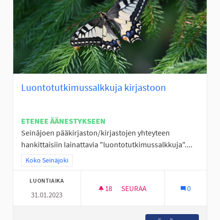
Luontotutkimussalkkuja kirjastoon
ETENEE ÄÄNESTYKSEEN
Seinäjoen pääkirjaston/kirjastojen yhteyteen
hankittaisiin lainattavia "luontotutkimussalkkuja"....
Rajaa tulokset teeman mukaan: Koko Seinäjoki
Koko Seinäjoki
LUONTIAIKA
18
18 SEURAAJAA
SEURAA
0
31.01.2023
LUONTOTUTKIMUSSALKKUJA 