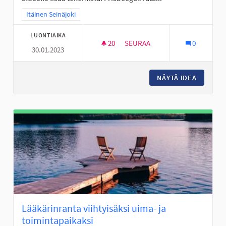
Rajaa tulokset teeman mukaan: Itäinen Seinäjoki
Itäinen Seinäjoki
LUONTIAIKA
20
20 SEURAAJAA
SEURAA
0
30.01.2023
FRISBEEGOLFRATA VALKIAVUO
NÄYTÄ IDEA
FRISBEE
Lääkärinranta viihtyisäksi uima- ja
toimintapaikaksi