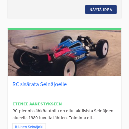
NÄYTÄ IDEA
FRISBEE
RC sisärata Seinäjoelle
ETENEE ÄÄNESTYKSEEN
RC-pienoissähköautoilu on ollut aktiivista Seinäjoen
alueella 1980-luvulta lähtien. Toiminta oli...
Rajaa tulokset teeman mukaan: Itäinen Seinäjoki
Itäinen Seinäjoki