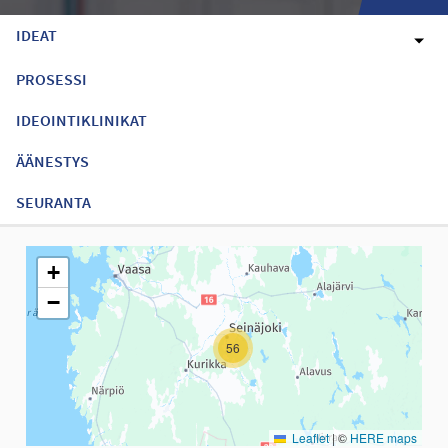
IDEAT
PROSESSI
IDEOINTIKLINIKAT
ÄÄNESTYS
SEURANTA
Seuraavassa elementissä on kartta, joka esittää tämän sivun tiet
+
−
56
Leaflet
|
©
HERE maps