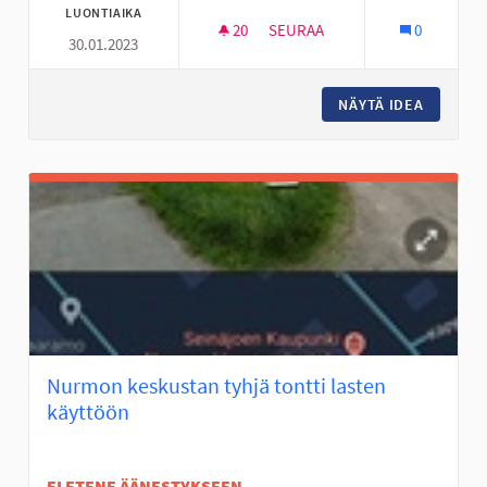
LUONTIAIKA
20
20 SEURAAJAA
SEURAA
0
30.01.2023
FRISBEEGOLFRATA NYRHILÄN 
NÄYTÄ IDEA
FRISBEE
Nurmon keskustan tyhjä tontti lasten
käyttöön
EI ETENE ÄÄNESTYKSEEN