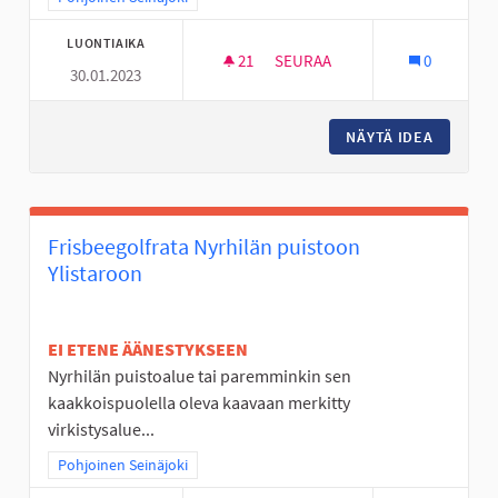
LUONTIAIKA
21
21 SEURAAJAA
SEURAA
0
30.01.2023
MOBO- ELI MOBIILISUUNNISTU
NÄYTÄ IDEA
MOBO- E
Frisbeegolfrata Nyrhilän puistoon
Ylistaroon
EI ETENE ÄÄNESTYKSEEN
Nyrhilän puistoalue tai paremminkin sen
kaakkoispuolella oleva kaavaan merkitty
virkistysalue...
Rajaa tulokset teeman mukaan: Pohjoinen Seinäjoki
Pohjoinen Seinäjoki