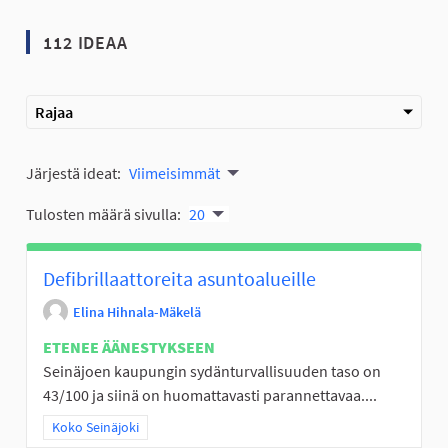
112 IDEAA
Rajaa
Järjestä ideat:
Viimeisimmät
Tulosten määrä sivulla:
20
Defibrillaattoreita asuntoalueille
Elina Hihnala-Mäkelä
ETENEE ÄÄNESTYKSEEN
Seinäjoen kaupungin sydänturvallisuuden taso on
43/100 ja siinä on huomattavasti parannettavaa....
Rajaa tulokset teeman mukaan: Koko Seinäjoki
Koko Seinäjoki