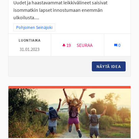
Uudet ja haastavammat leikkivälineet saisivat
isommatkin lapset innostumaan enemmän
ulkoilusta....
Rajaa tulokset teeman mukaan: Pohjoinen Seinäjoki
Pohjoinen Seinäjoki
LUONTIAIKA
19
19 SEURAAJAA
SEURAA
0
31.01.2023
KÖYSIRATA JA ISO KIIPEILYTEL
NÄYTÄ IDEA
KÖYSIRA