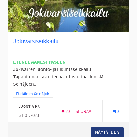
Jokivarsiseikkailu
ETENEE ÄÄNESTYKSEEN
Jokivarren luonto- ja liikuntaseikkailu
Tapahtuman tavoitteena tutustuttaa ihmisiä
Seinäjoen...
Rajaa tulokset teeman mukaan: Eteläinen Seinäjoki
Eteläinen Seinäjoki
LUONTIAIKA
20
20 SEURAAJAA
SEURAA
0
31.01.2023
JOKIVARSISEIKKAILU
NÄYTÄ IDEA
JOKIVAR