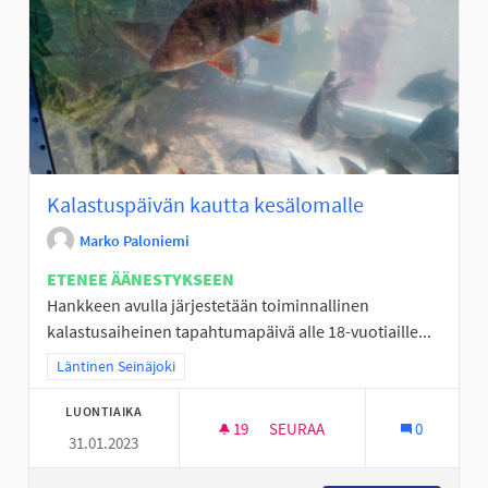
Kalastuspäivän kautta kesälomalle
Marko Paloniemi
ETENEE ÄÄNESTYKSEEN
Hankkeen avulla järjestetään toiminnallinen
kalastusaiheinen tapahtumapäivä alle 18-vuotiaille...
Rajaa tulokset teeman mukaan: Läntinen Seinäjoki
Läntinen Seinäjoki
LUONTIAIKA
19
19 SEURAAJAA
SEURAA
0
31.01.2023
KALASTUSPÄIVÄN KAUTTA KES