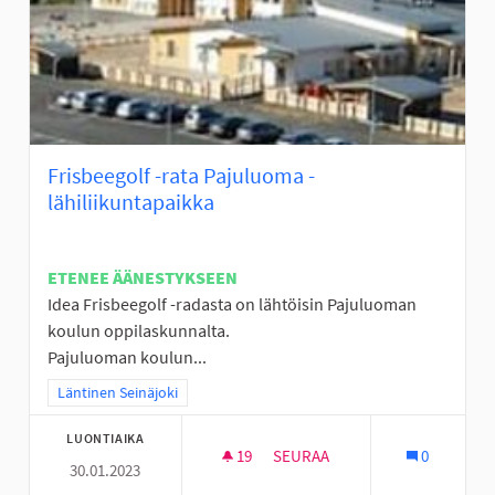
Frisbeegolf -rata Pajuluoma -
lähiliikuntapaikka
ETENEE ÄÄNESTYKSEEN
Idea Frisbeegolf -radasta on lähtöisin Pajuluoman
koulun oppilaskunnalta.
Pajuluoman koulun...
Rajaa tulokset teeman mukaan: Läntinen Seinäjoki
Läntinen Seinäjoki
LUONTIAIKA
19
19 SEURAAJAA
SEURAA
0
30.01.2023
FRISBEEGOLF -RATA PAJULUOM