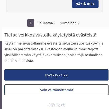
NÄYTÄ IDEA
KOIRIEN
1
Seuraava ›
Viimeinen »
Näytä kaikki peruutetut ideat
Tietoa verkkosivustolla käytetyistä evästeistä
Käytämme sivustollamme evästeitä sivuston suorituskyvyn ja
sisällön parantamiseksi. Evästeiden avulla voimme tarjota
yksilöllisemmän käyttäjäkokemuksen ja sisältöjä sosiaalisen
Äänestyksen pikaohjeet
Usein kysytyt kysymykset
median kanavista.
Näin äänestät Asukasbudjetissa
Yhteystiedot
Aluerajaukset ja budjetin jakautuminen alueille
Käyttöehdot asukkaille
Lataa avoimet datatiedostot
Hyväksy kaikki
Evästeasetukset
Vain välttämättömät
Verkkosivusto luotu
vapaan ohjelmiston
(Ulkoin
avulla.
Asetukset