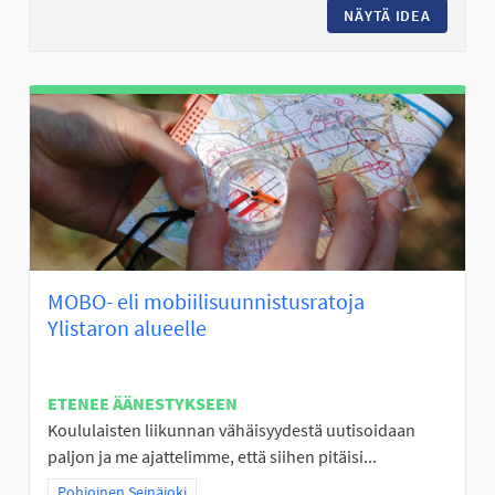
NÄYTÄ IDEA
KALASTU
MOBO- eli mobiilisuunnistusratoja
Ylistaron alueelle
ETENEE ÄÄNESTYKSEEN
Koululaisten liikunnan vähäisyydestä uutisoidaan
paljon ja me ajattelimme, että siihen pitäisi...
Rajaa tulokset teeman mukaan: Pohjoinen Seinäjoki
Pohjoinen Seinäjoki