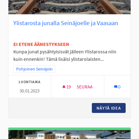
Ylistarosta junalla Seinäjoelle ja Vaasaan
EI ETENE ÄÄNESTYKSEEN
Kunpa junat pysähtyisisvät jälleen Ylistarossa niin
kuin ennenkin! Tämä lisäisi ylistarolaisten...
Rajaa tulokset teeman mukaan: Pohjoinen Seinäjoki
Pohjoinen Seinäjoki
LUONTIAIKA
19
19 SEURAAJAA
SEURAA
0
30.01.2023
YLISTAROSTA JUNALLA SEINÄJ
NÄYTÄ IDEA
YLISTAR