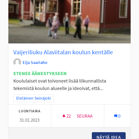
Vaijeriliuku Alaviitalan koulun kentälle
Eija Saariaho
ETENEE ÄÄNESTYKSEEN
Koululaiset ovat toivoneet lisää liikunnallista
tekemistä koulun alueelle ja ideoivat, että...
Rajaa tulokset teeman mukaan: Eteläinen Seinäjoki
Eteläinen Seinäjoki
LUONTIAIKA
22
22 SEURAAJAA
SEURAA
0
31.01.2023
VAIJERILIUKU ALAVIITALAN K
NÄYTÄ IDEA
VAIJERI