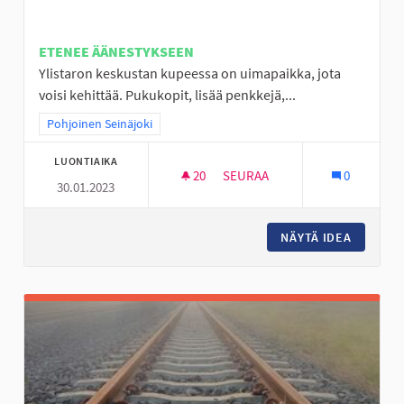
ETENEE ÄÄNESTYKSEEN
Ylistaron keskustan kupeessa on uimapaikka, jota
voisi kehittää. Pukukopit, lisää penkkejä,...
Rajaa tulokset teeman mukaan: Pohjoinen Seinäjoki
Pohjoinen Seinäjoki
LUONTIAIKA
20
20 SEURAAJAA
SEURAA
0
30.01.2023
LÄÄKÄRINRANTA VIIHTYISÄKSI 
NÄYTÄ IDEA
LÄÄKÄRI