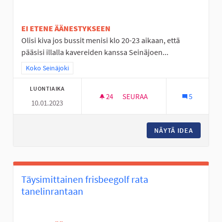
EI ETENE ÄÄNESTYKSEEN
Olisi kiva jos bussit menisi klo 20-23 aikaan, että
pääsisi illalla kavereiden kanssa Seinäjoen...
Rajaa tulokset teeman mukaan: Koko Seinäjoki
Koko Seinäjoki
LUONTIAIKA
24
24 SEURAAJAA
SEURAA
5
10.01.2023
BUSSEJA KULKEMAAN MYÖS MY
NÄYTÄ IDEA
BUSSEJA
Täysimittainen frisbeegolf rata
tanelinrantaan