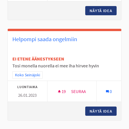
NÄYTÄ IDEA
NUORILL
Helpompi saada ongelmiin
EI ETENE ÄÄNESTYKSEEN
Tosi monella nuorella ei mee iha hirvee hyvin
Rajaa tulokset teeman mukaan: Koko Seinäjoki
Koko Seinäjoki
LUONTIAIKA
19
19 SEURAAJAA
SEURAA
0
26.01.2023
HELPOMPI SAADA ONGELMIIN
NÄYTÄ IDEA
HELPOMP