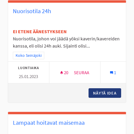
Nuorisotila 24h
EI ETENE ÄÄNESTYKSEEN
Nuorisotila, johon voi jäädä yöksi kaverin/kavereiden
kanssa, eli olisi 24h auki. Sijainti olisi...
Rajaa tulokset teeman mukaan: Koko Seinäjoki
Koko Seinäjoki
LUONTIAIKA
20
20 SEURAAJAA
SEURAA
1
25.01.2023
NUORISOTILA 24H
NÄYTÄ IDEA
NUORISO
Lampaat hoitavat maisemaa