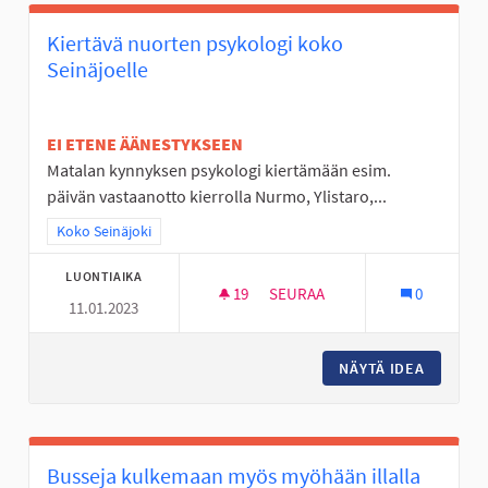
Kiertävä nuorten psykologi koko
Seinäjoelle
EI ETENE ÄÄNESTYKSEEN
Matalan kynnyksen psykologi kiertämään esim.
päivän vastaanotto kierrolla Nurmo, Ylistaro,...
Rajaa tulokset teeman mukaan: Koko Seinäjoki
Koko Seinäjoki
LUONTIAIKA
19
19 SEURAAJAA
SEURAA
0
11.01.2023
KIERTÄVÄ NUORTEN PSYKOLOG
NÄYTÄ IDEA
KIERTÄV
Busseja kulkemaan myös myöhään illalla