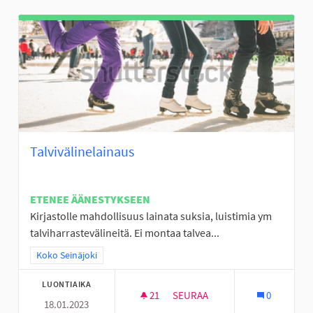
Talvivälinelainaus
ETENEE ÄÄNESTYKSEEN
Kirjastolle mahdollisuus lainata suksia, luistimia ym
talviharrastevälineitä. Ei montaa talvea...
Rajaa tulokset teeman mukaan: Koko Seinäjoki
Koko Seinäjoki
LUONTIAIKA
21
21 SEURAAJAA
SEURAA
0
18.01.2023
TALVIVÄLINELAINAUS