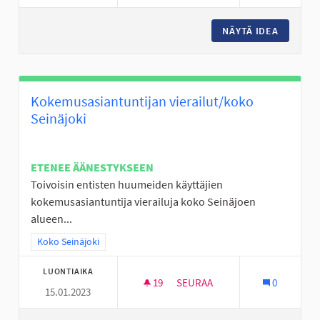
NÄYTÄ IDEA
TALVIVÄ
Kokemusasiantuntijan vierailut/koko
Seinäjoki
ETENEE ÄÄNESTYKSEEN
Toivoisin entisten huumeiden käyttäjien
kokemusasiantuntija vierailuja koko Seinäjoen
alueen...
Rajaa tulokset teeman mukaan: Koko Seinäjoki
Koko Seinäjoki
LUONTIAIKA
19
19 SEURAAJAA
SEURAA
0
15.01.2023
KOKEMUSASIANTUNTIJAN VIER