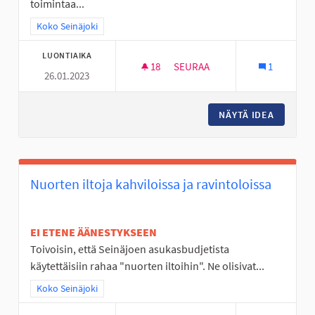
toimintaa...
Rajaa tulokset teeman mukaan: Koko Seinäjoki
Koko Seinäjoki
LUONTIAIKA
18
18 SEURAAJAA
SEURAA
1
26.01.2023
LAINATTAVIA URHEILULAJIEN 
NÄYTÄ IDEA
LAINATT
Nuorten iltoja kahviloissa ja ravintoloissa
EI ETENE ÄÄNESTYKSEEN
Toivoisin, että Seinäjoen asukasbudjetista
käytettäisiin rahaa "nuorten iltoihin". Ne olisivat...
Rajaa tulokset teeman mukaan: Koko Seinäjoki
Koko Seinäjoki