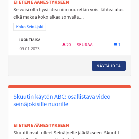
EI ETENE ÄÄNESTYKSEEN
Se voisi olla hyvä idea niin nuoretkin voisi lähteä ulos
eikä makaa koko aikaa sohvalla....
Rajaa tulokset teeman mukaan: Koko Seinäjoki
Koko Seinäjoki
LUONTIAIKA
20
20 SEURAAJAA
SEURAA
1
09.01.2023
TÄYSIMITTAINEN FRISBEEGOLF
NÄYTÄ IDEA
TÄYSIMI
Skuutin käytön ABC: osallistava video
seinäjokisille nuorille
EI ETENE ÄÄNESTYKSEEN
Skuutit ovat tulleet Seinäjoelle jäädäkseen. Skuutit