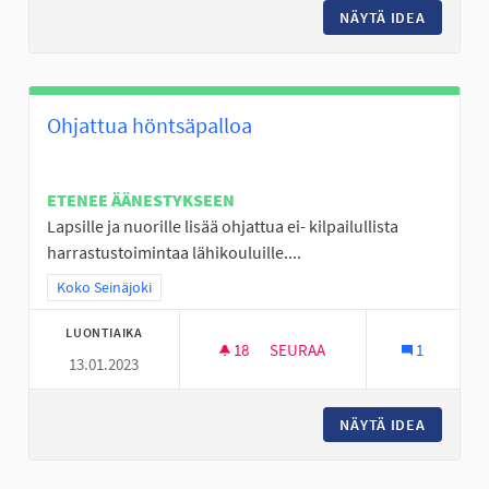
NÄYTÄ IDEA
KOKEMUS
Ohjattua höntsäpalloa
ETENEE ÄÄNESTYKSEEN
Lapsille ja nuorille lisää ohjattua ei- kilpailullista
harrastustoimintaa lähikouluille....
Rajaa tulokset teeman mukaan: Koko Seinäjoki
Koko Seinäjoki
LUONTIAIKA
18
18 SEURAAJAA
SEURAA
1
13.01.2023
OHJATTUA HÖNTSÄPALLOA
NÄYTÄ IDEA
OHJATT