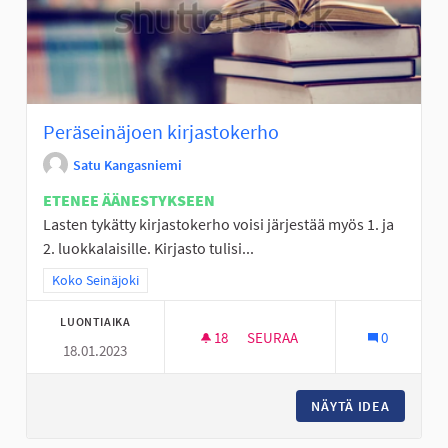
Peräseinäjoen kirjastokerho
Satu Kangasniemi
ETENEE ÄÄNESTYKSEEN
Lasten tykätty kirjastokerho voisi järjestää myös 1. ja
2. luokkalaisille. Kirjasto tulisi...
Rajaa tulokset teeman mukaan: Koko Seinäjoki
Koko Seinäjoki
LUONTIAIKA
18
18 SEURAAJAA
SEURAA
0
18.01.2023
PERÄSEINÄJOEN KIRJASTOKE
NÄYTÄ IDEA
PERÄSE