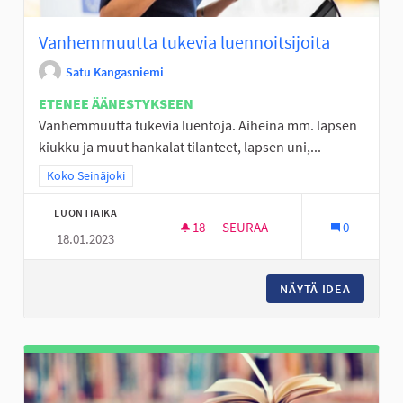
Vanhemmuutta tukevia luennoitsijoita
Satu Kangasniemi
ETENEE ÄÄNESTYKSEEN
Vanhemmuutta tukevia luentoja. Aiheina mm. lapsen
kiukku ja muut hankalat tilanteet, lapsen uni,...
Rajaa tulokset teeman mukaan: Koko Seinäjoki
Koko Seinäjoki
LUONTIAIKA
18
18 SEURAAJAA
SEURAA
0
18.01.2023
VANHEMMUUTTA TUKEVIA LUEN
NÄYTÄ IDEA
VANHEMM