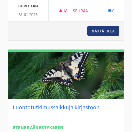
LUONTIAIKA
18
18 SEURAAJAA
SEURAA
0
31.01.2023
DEFIBRILLAATTOREITA ASUNTO
NÄYTÄ IDEA
DEFIBRI
Luontotutkimussalkkuja kirjastoon
ETENEE ÄÄNESTYKSEEN