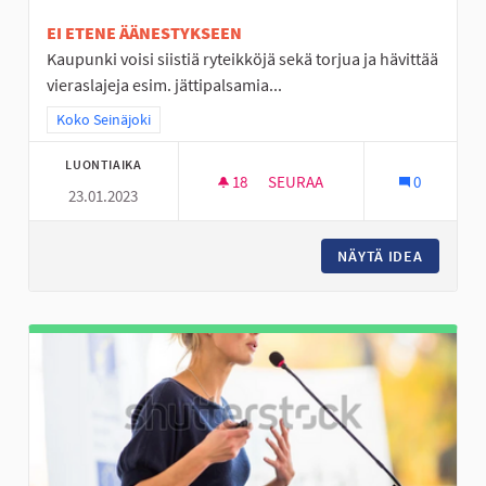
EI ETENE ÄÄNESTYKSEEN
Kaupunki voisi siistiä ryteikköjä sekä torjua ja hävittää
vieraslajeja esim. jättipalsamia...
Rajaa tulokset teeman mukaan: Koko Seinäjoki
Koko Seinäjoki
LUONTIAIKA
18
18 SEURAAJAA
SEURAA
0
23.01.2023
LAMPAAT HOITAVAT MAISEMAA
NÄYTÄ IDEA
LAMPAAT