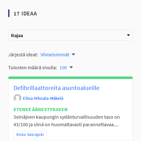
17 IDEAA
Rajaa
Järjestä ideat:
Viimeisimmät
Tulosten määrä sivulla:
100
Defibrillaattoreita asuntoalueille
Elina Hihnala-Mäkelä
ETENEE ÄÄNESTYKSEEN
Seinäjoen kaupungin sydänturvallisuuden taso on
43/100 ja siinä on huomattavasti parannettavaa....
Rajaa tulokset teeman mukaan: Koko Seinäjoki
Koko Seinäjoki