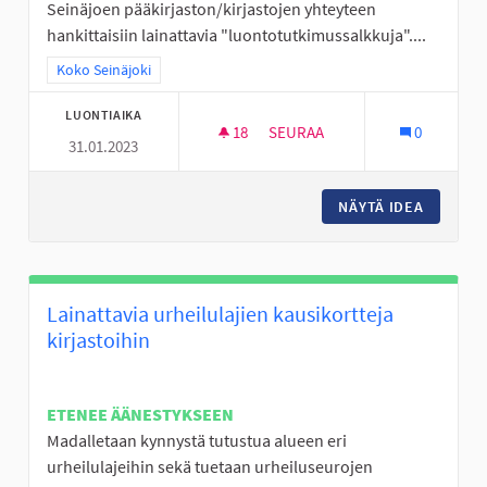
Seinäjoen pääkirjaston/kirjastojen yhteyteen
hankittaisiin lainattavia "luontotutkimussalkkuja"....
Rajaa tulokset teeman mukaan: Koko Seinäjoki
Koko Seinäjoki
LUONTIAIKA
18
18 SEURAAJAA
SEURAA
0
31.01.2023
LUONTOTUTKIMUSSALKKUJA 
NÄYTÄ IDEA
LUONTO
Lainattavia urheilulajien kausikortteja
kirjastoihin
ETENEE ÄÄNESTYKSEEN
Madalletaan kynnystä tutustua alueen eri
urheilulajeihin sekä tuetaan urheiluseurojen