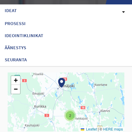
IDEAT
PROSESSI
IDEOINTIKLINIKAT
ÄÄNESTYS
SEURANTA
Seuraavassa elementissä on kartta, joka esittää tämän sivun tiet
+
−
2
Leaflet
|
©
HERE maps