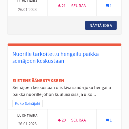
LUONTIAIKA
21
21 SEURAAJAA
SEURAA
1
26.01.2023
NUORTEN ILTOJA KAHVILOISSA
NÄYTÄ IDEA
NUORTEN
Nuorille tarkoitettu hengailu paikka
seinäjoen keskustaan
EI ETENE ÄÄNESTYKSEEN
Seinäjoen keskustaan olis kiva saada joku hengailu
paikka nuorille johon kuuluisi sisä ja ulko...
Rajaa tulokset teeman mukaan: Koko Seinäjoki
Koko Seinäjoki
LUONTIAIKA
20
20 SEURAAJAA
SEURAA
1
26.01.2023
NUORILLE TARKOITETTU HENG