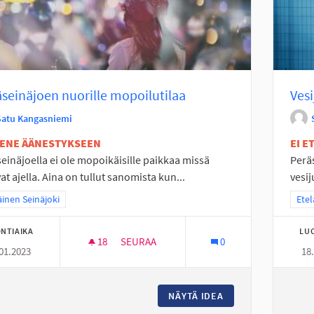
seinäjoen nuorille mopoilutilaa
Ves
Satu Kangasniemi
TENE ÄÄNESTYKSEEN
EI 
einäjoella ei ole mopoikäisille paikkaa missä
Perä
vat ajella. Aina on tullut sanomista kun...
vesij
a tulokset teeman mukaan: Eteläinen Seinäjoki
äinen Seinäjoki
Raja
Etel
NTIAIKA
LU
18
18 SEURAAJAA
SEURAA
0
01.2023
18
PERÄSEINÄJOEN NUORILLE MOPOILUTILA
NÄYTÄ IDEA
PERÄSEINÄJOEN N