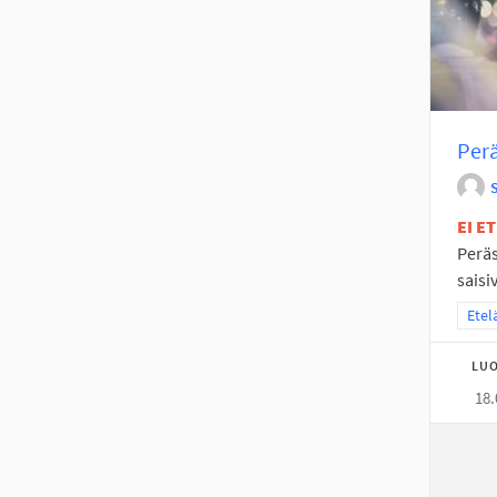
Perä
EI E
Peräs
saisi
Raja
Etel
LUO
18.