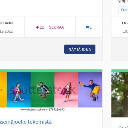
ympär
Raja
Etel
NTIAIKA
LU
22
22 SEURAAJAA
SEURAA
1
12.2022
18
ULKOKUNLIIKUNTAPAIKKA JA LEIKKIKENTÄ
NÄYTÄ IDEA
ULKOKUNLIIKUNTAP
seinäjoelle tekemistä
Per