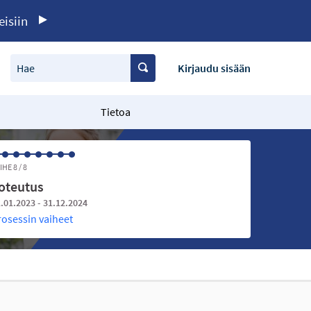
eisiin
Hae
Kirjaudu sisään
Tietoa
IHE 8 / 8
oteutus
.01.2023 - 31.12.2024
rosessin vaiheet