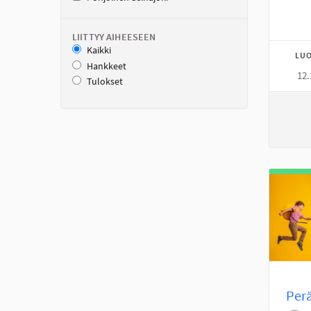
LIITTYY AIHEESEEN
Kaikki
LUO
Hankkeet
12.
Tulokset
Perä