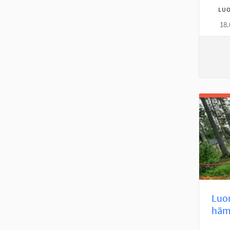
LUO
18.
Luo
hämä