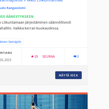
Satu Kangasniemi
NEE ÄÄNESTYKSEEN
u Liikuntamaan järjestäminen säännöllisesti
ahalliin. Vaikka kerran kuukaudessa.
a tulokset teeman mukaan: Eteläinen Seinäjoki
äinen Seinäjoki
ONTIAIKA
19
19 SEURAAJAA
SEURAA
0
.01.2023
PERÄSEINÄJOELLE PIKKU LIIKUNTAMAA
 TEKEMISTÄ
NÄYTÄ IDEA
PERÄSEINÄJOELLE