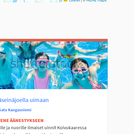
äseinäjoella uimaan
Satu Kangasniemi
ETENE ÄÄNESTYKSEEN
lle ja nuorille ilmaiset uinnit Koivukaaressa