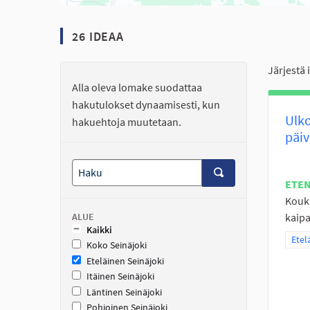
26 IDEAA
Järjestä 
Alla oleva lomake suodattaa
hakutulokset dynaamisesti, kun
Ulko
hakuehtoja muutetaan.
päiv
ETE
Koukk
ALUE
kaipai
Kaikki
Raja
Etel
Koko Seinäjoki
Eteläinen Seinäjoki
Itäinen Seinäjoki
Läntinen Seinäjoki
Pohjoinen Seinäjoki