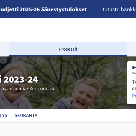
udjetti 2025-26 äänestystulokset
-
tutustu hankk
Prosessit
VA
i 2023-24
T
n hyvinvointia? Kerro ideasi.
01
P
TYS
SEURANTA