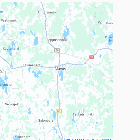
a, mutta se voi olla vaikeaselkoinen.
Leaflet
|
©
HERE maps