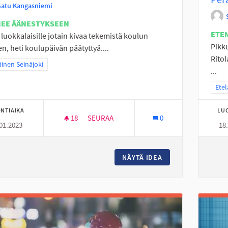
Satu Kangasniemi
NEE ÄÄNESTYKSEEN
ETE
2. luokkalaisille jotain kivaa tekemistä koulun
Pikk
en, heti koulupäivän päätyttyä....
Ritol
a tulokset teeman mukaan: Eteläinen Seinäjoki
äinen Seinäjoki
...
Raja
Etel
NTIAIKA
LU
18
18 SEURAAJAA
SEURAA
0
01.2023
18
PERÄSEINÄJOELLE TEKEMISTÄ
NÄYTÄ IDEA
PERÄSEINÄJOELLE