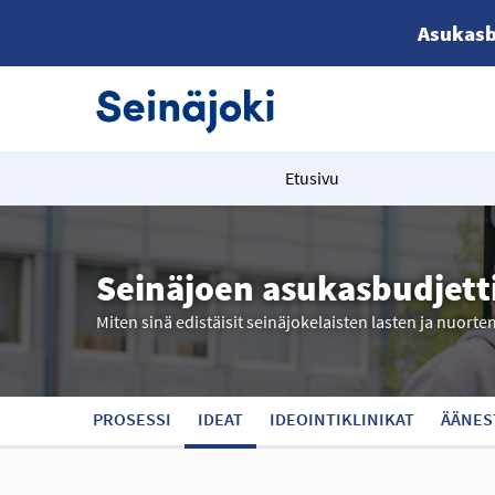
Asukasb
Etusivu
Seinäjoen asukasbudjett
Miten sinä edistäisit seinäjokelaisten lasten ja nuorte
PROSESSI
IDEAT
IDEOINTIKLINIKAT
ÄÄNES