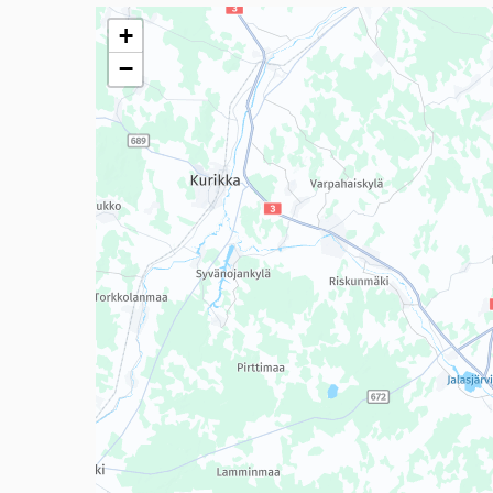
Seuraavassa elementissä on kartta, joka esittää tämän 
+
−