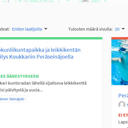
ideat:
Eniten laatijoita
Tulosten määrä sivulla:
20
kunliikuntapaikka ja leikkikentän
itys Koukkariin Peräseinäjoella
NEE ÄÄNESTYKSEEN
ari kuntoradan lähellä sijaitseva leikkikenttä
si päivitystä ja uusia...
Per
a tulokset teeman mukaan: Eteläinen Seinäjoki
äinen Seinäjoki
EI 
Lapsi