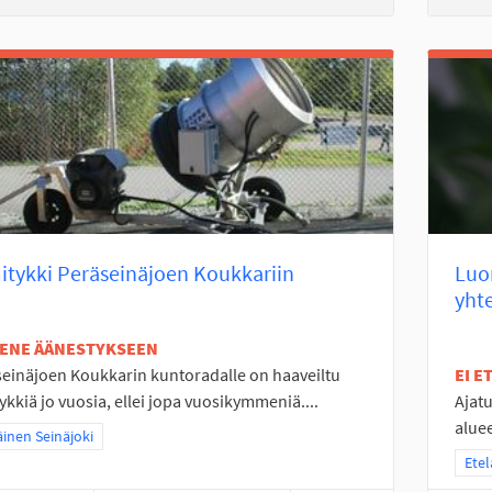
tykki Peräseinäjoen Koukkariin
Luo
yhte
TENE ÄÄNESTYKSEEN
einäjoen Koukkarin kuntoradalle on haaveiltu
EI 
ykkiä jo vuosia, ellei jopa vuosikymmeniä....
Ajat
alue
a tulokset teeman mukaan: Eteläinen Seinäjoki
äinen Seinäjoki
Raja
Etel