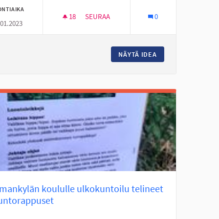
ONTIAIKA
18
18 SEURAAJAA
SEURAA
0
.01.2023
LUOMANKYLÄN KOULUN PUUTARHAAN PIKNI
INÄJOEN KOUKKARIIN
NÄYTÄ IDEA
LUOMANKYLÄN KOU
mankylän koululle ulkokuntoilu telineet
kuntorappuset