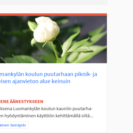
mankylän koulun puutarhaan piknik- ja
isen ajanvieton alue keinuin
ETENE ÄÄNESTYKSEEN
uksena Luomankylän koulun kauniin puutarha-
en hyödyntäminen käyttöön kehittämällä siitä...
a tulokset teeman mukaan: Eteläinen Seinäjoki
äinen Seinäjoki