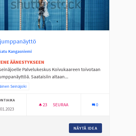
ijumppanäyttö
Satu Kangasniemi
ETENE ÄÄNESTYKSEEN
seinäjoelle Palvelukeskus Koivukaareen toivotaan
umppanäyttöä. Saataisiin altaan...
a tulokset teeman mukaan: Eteläinen Seinäjoki
äinen Seinäjoki
ONTIAIKA
23
23 SEURAAJAA
SEURAA
0
.01.2023
A
VESIJUMPPANÄYTTÖ
UORILLE MOPOILUTILAA
NÄYTÄ IDEA
VESIJUMPPANÄYT