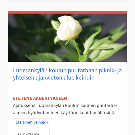
Luomankylän koulun puutarhaan piknik- ja
yhteisen ajanvieton alue keinuin
EI ETENE ÄÄNESTYKSEEN
Ajatuksena Luomankylän koulun kauniin puutarha-
alueen hyödyntäminen käyttöön kehittämällä siitä...
Rajaa tulokset teeman mukaan: Eteläinen Seinäjoki
Eteläinen Seinäjoki
LUONTIAIKA