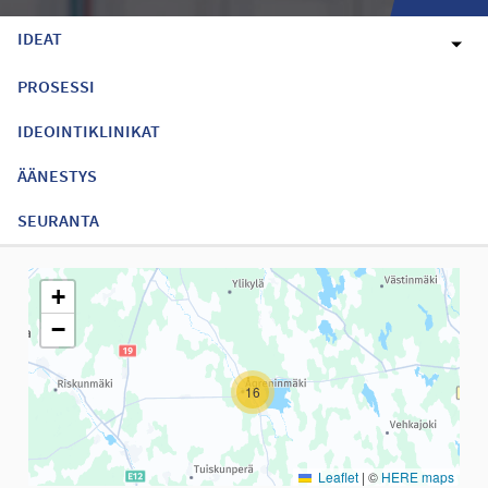
IDEAT
PROSESSI
IDEOINTIKLINIKAT
ÄÄNESTYS
SEURANTA
Seuraavassa elementissä on kartta, joka esittää tämän sivun tiet
+
−
16
Leaflet
|
©
HERE maps