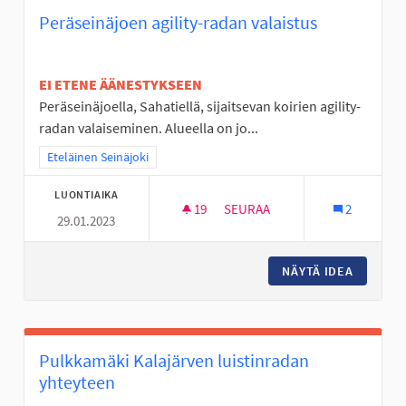
Peräseinäjoen agility-radan valaistus
EI ETENE ÄÄNESTYKSEEN
Peräseinäjoella, Sahatiellä, sijaitsevan koirien agility-
radan valaiseminen. Alueella on jo...
Rajaa tulokset teeman mukaan: Eteläinen Seinäjoki
Eteläinen Seinäjoki
LUONTIAIKA
19
19 SEURAAJAA
SEURAA
2
29.01.2023
PERÄSEINÄJOEN AGILITY-RADA
NÄYTÄ IDEA
PERÄSEI
Pulkkamäki Kalajärven luistinradan
yhteyteen