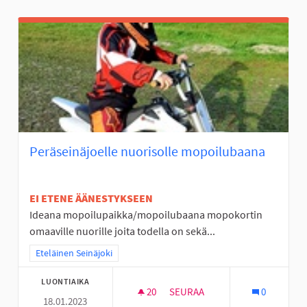
Peräseinäjoelle nuorisolle mopoilubaana
EI ETENE ÄÄNESTYKSEEN
Ideana mopoilupaikka/mopoilubaana mopokortin
omaaville nuorille joita todella on sekä...
Rajaa tulokset teeman mukaan: Eteläinen Seinäjoki
Eteläinen Seinäjoki
LUONTIAIKA
20
20 SEURAAJAA
SEURAA
0
18.01.2023
PERÄSEINÄJOELLE NUORISOL