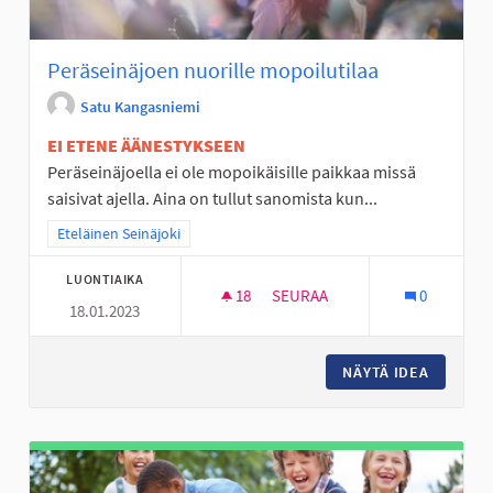
Peräseinäjoen nuorille mopoilutilaa
Satu Kangasniemi
EI ETENE ÄÄNESTYKSEEN
Peräseinäjoella ei ole mopoikäisille paikkaa missä
saisivat ajella. Aina on tullut sanomista kun...
Rajaa tulokset teeman mukaan: Eteläinen Seinäjoki
Eteläinen Seinäjoki
LUONTIAIKA
18
18 SEURAAJAA
SEURAA
0
18.01.2023
PERÄSEINÄJOEN NUORILLE MO
NÄYTÄ IDEA
PERÄSEI