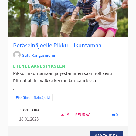
Peräseinäjoelle Pikku Liikuntamaa
Satu Kangasniemi
ETENEE ÄÄNESTYKSEEN
Pikku Liikuntamaan järjestäminen säännöllisesti
Ritolahalliin. Vaikka kerran kuukaudessa.
...
Rajaa tulokset teeman mukaan: Eteläinen Seinäjoki
Eteläinen Seinäjoki
LUONTIAIKA
19
19 SEURAAJAA
SEURAA
0
18.01.2023
PERÄSEINÄJOELLE PIKKU LIIK
NÄYTÄ IDEA
PERÄSEI