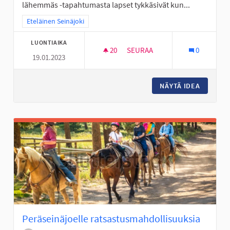
lähemmäs -tapahtumasta lapset tykkäsivät kun...
Rajaa tulokset teeman mukaan: Eteläinen Seinäjoki
Eteläinen Seinäjoki
LUONTIAIKA
20
20 SEURAAJAA
SEURAA
0
19.01.2023
PERÄSEINÄJOELLE LASTENTAP
NÄYTÄ IDEA
PERÄSE
Peräseinäjoelle ratsastusmahdollisuuksia