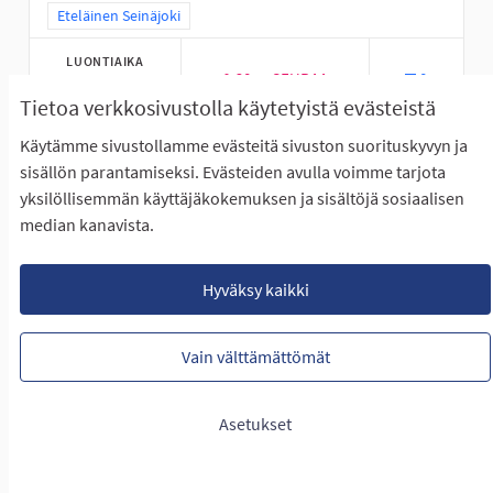
Rajaa tulokset teeman mukaan: Eteläinen Seinäjoki
Eteläinen Seinäjoki
LUONTIAIKA
20
20 SEURAAJAA
SEURAA
0
18.01.2023
PERÄSEINÄJOELLA UIMAAN
Tietoa verkkosivustolla käytetyistä evästeistä
Käytämme sivustollamme evästeitä sivuston suorituskyvyn ja
NÄYTÄ IDEA
PERÄSEI
sisällön parantamiseksi. Evästeiden avulla voimme tarjota
yksilöllisemmän käyttäjäkokemuksen ja sisältöjä sosiaalisen
median kanavista.
Ulkokunliikuntapaikka ja leikkikentän
päivitys Koukkariin Peräseinäjoella
Hyväksy kaikki
Vain välttämättömät
ETENEE ÄÄNESTYKSEEN
Koukkari kuntoradan lähellä sijaitseva leikkikenttä
kaipaisi päivitystä ja uusia...
Asetukset
Rajaa tulokset teeman mukaan: Eteläinen Seinäjoki
Eteläinen Seinäjoki