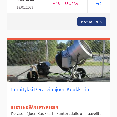
18
18 SEURAAJAA
SEURAA
0
18.01.2023
LUOMANKYLÄN KOULUN PUUTAR
NÄYTÄ IDEA
LUOMANK
Lumitykki Peräseinäjoen Koukkariin
EI ETENE ÄÄNESTYKSEEN
Peräseinäjoen Koukkarin kuntoradalle on haaveiltu