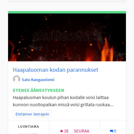
Haapaluoman kodan parannukset
Satu Kangasniemi
ETENEE ÄÄNESTYKSEEN
Haapaluoman koulun pihan kodalle voisi laittaa
kunnon nuotiopaikan missä voisi grillata ruokaa...
Rajaa tulokset teeman mukaan: Eteläinen Seinäjoki
Eteläinen Seinäjoki
LUONTIAIKA
18
18 SEURAAJAA
SEURAA
0