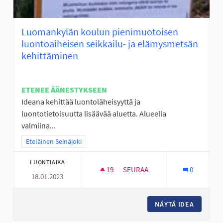
Luomankylän koulun pienimuotoisen
luontoaiheisen seikkailu- ja elämysmetsän
kehittäminen
ETENEE ÄÄNESTYKSEEN
Ideana kehittää luontoläheisyyttä ja
luontotietoisuutta lisäävää aluetta. Alueella
valmiina...
Rajaa tulokset teeman mukaan: Eteläinen Seinäjoki
Eteläinen Seinäjoki
LUONTIAIKA
19
19 SEURAAJAA
SEURAA
0
18.01.2023
LUOMANKYLÄN KOULUN PIENIM
NÄYTÄ IDEA
LUOMANK