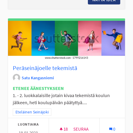
Peräseinäjoelle tekemistä
Satu Kangasniemi
ETENEE ÄÄNESTYKSEEN
1. - 2. luokkalaisille jotain kivaa tekemistä koulun
jälkeen, heti koulupäivän päätyttyä....
Rajaa tulokset teeman mukaan: Eteläinen Seinäjoki
Eteläinen Seinäjoki
LUONTIAIKA
18
18 SEURAAJAA
SEURAA
0
18.01.2023