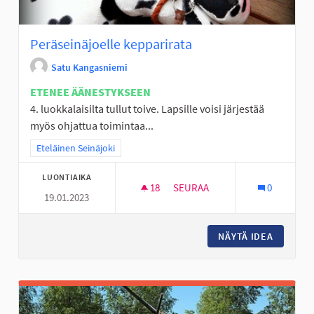
Peräseinäjoelle kepparirata
Satu Kangasniemi
ETENEE ÄÄNESTYKSEEN
4. luokkalaisilta tullut toive. Lapsille voisi järjestää
myös ohjattua toimintaa...
Rajaa tulokset teeman mukaan: Eteläinen Seinäjoki
Eteläinen Seinäjoki
LUONTIAIKA
18
18 SEURAAJAA
SEURAA
0
19.01.2023
PERÄSEINÄJOELLE KEPPARIRA
NÄYTÄ IDEA
PERÄSEI