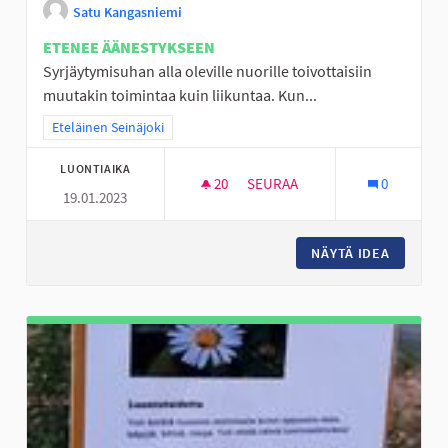
Satu Kangasniemi
ETENEE ÄÄNESTYKSEEN
Syrjäytymisuhan alla oleville nuorille toivottaisiin
muutakin toimintaa kuin liikuntaa. Kun...
Rajaa tulokset teeman mukaan: Eteläinen Seinäjoki
Eteläinen Seinäjoki
LUONTIAIKA
20
20 SEURAAJAA
SEURAA
0
19.01.2023
PERÄSEINÄJOEN NUORILLE AKT
NÄYTÄ IDEA
PERÄSEI