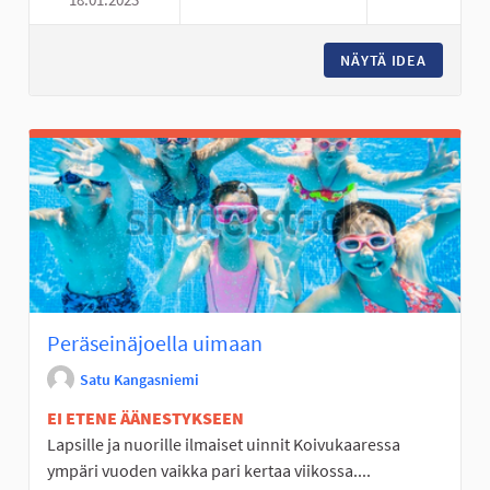
PERÄSEINÄJOELLE TEKEMISTÄ
NÄYTÄ IDEA
PERÄSEI
Peräseinäjoella uimaan
Satu Kangasniemi
EI ETENE ÄÄNESTYKSEEN
Lapsille ja nuorille ilmaiset uinnit Koivukaaressa
ympäri vuoden vaikka pari kertaa viikossa....