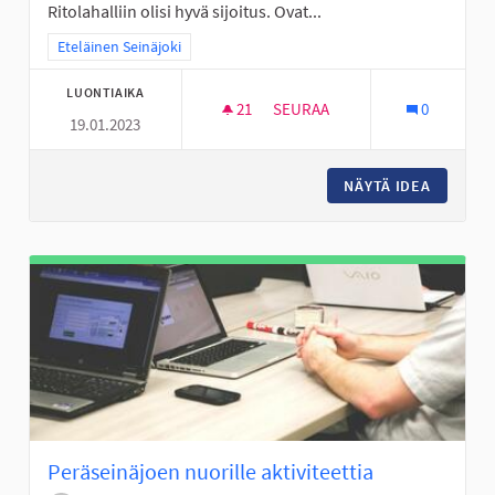
Ritolahalliin olisi hyvä sijoitus. Ovat...
Rajaa tulokset teeman mukaan: Eteläinen Seinäjoki
Eteläinen Seinäjoki
LUONTIAIKA
21
21 SEURAAJAA
SEURAA
0
19.01.2023
PERÄSEINÄJOEN NUORILLE KUN
NÄYTÄ IDEA
PERÄSEI
Peräseinäjoen nuorille aktiviteettia