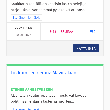
Koukkarin kentällä on kesäisin lasten pelejä ja
harjoituksia. Vanhemmat pysäköivät autonsa...
Rajaa tulokset teeman mukaan: Eteläinen Seinäjoki
Eteläinen Seinäjoki
LUONTIAIKA
18
18 SEURAAJAA
SEURAA
0
28.01.2023
LAAVU TAI KOTA JA PARKKIPA
NÄYTÄ IDEA
LAAVU T
Liikkumisen riemua Alaviitalaan!
ETENEE ÄÄNESTYKSEEN
Alaviitalan koulun oppilaat innostuivat kovasti
pohtimaan erilaisia lasten ja nuorten...
Rajaa tulokset teeman mukaan: Eteläinen Seinäjoki
Eteläinen Seinäjoki