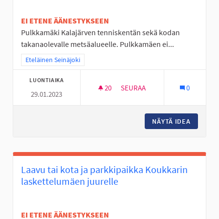
EI ETENE ÄÄNESTYKSEEN
Pulkkamäki Kalajärven tenniskentän sekä kodan
takanaolevalle metsäalueelle. Pulkkamäen ei...
Rajaa tulokset teeman mukaan: Eteläinen Seinäjoki
Eteläinen Seinäjoki
LUONTIAIKA
20
20 SEURAAJAA
SEURAA
0
29.01.2023
PULKKAMÄKI KALAJÄRVEN LUI
NÄYTÄ IDEA
PULKKAM
Laavu tai kota ja parkkipaikka Koukkarin
laskettelumäen juurelle
EI ETENE ÄÄNESTYKSEEN