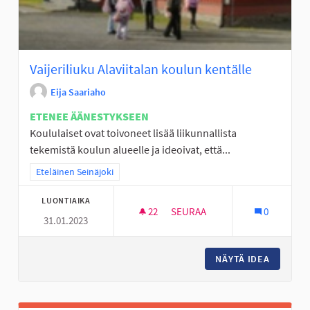
Vaijeriliuku Alaviitalan koulun kentälle
Eija Saariaho
ETENEE ÄÄNESTYKSEEN
Koululaiset ovat toivoneet lisää liikunnallista
tekemistä koulun alueelle ja ideoivat, että...
Rajaa tulokset teeman mukaan: Eteläinen Seinäjoki
Eteläinen Seinäjoki
LUONTIAIKA
22
22 SEURAAJAA
SEURAA
0
31.01.2023
VAIJERILIUKU ALAVIITALAN K
NÄYTÄ IDEA
VAIJERI