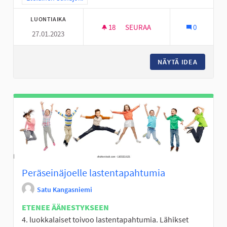
LUONTIAIKA
18
18 SEURAAJAA
SEURAA
0
27.01.2023
LIIKKUMISEN RIEMUA ALAVIITA
NÄYTÄ IDEA
LIIKKUM
Peräseinäjoelle lastentapahtumia
Satu Kangasniemi
ETENEE ÄÄNESTYKSEEN
4. luokkalaiset toivoo lastentapahtumia. Lähikset