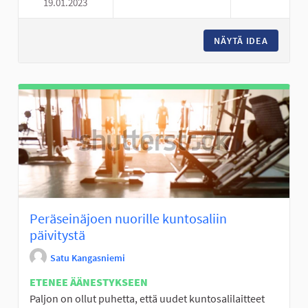
19.01.2023
HAAPALUOMAN KODAN PARAN
NÄYTÄ IDEA
HAAPAL
Peräseinäjoen nuorille kuntosaliin
päivitystä
Satu Kangasniemi
ETENEE ÄÄNESTYKSEEN
Paljon on ollut puhetta, että uudet kuntosalilaitteet