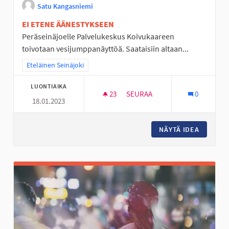
Satu Kangasniemi
EI ETENE ÄÄNESTYKSEEN
Peräseinäjoelle Palvelukeskus Koivukaareen
toivotaan vesijumppanäyttöä. Saataisiin altaan...
Rajaa tulokset teeman mukaan: Eteläinen Seinäjoki
Eteläinen Seinäjoki
LUONTIAIKA
23
23 SEURAAJAA
SEURAA
0
18.01.2023
VESIJUMPPANÄYTTÖ
NÄYTÄ IDEA
VESIJU