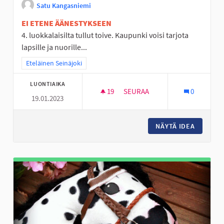
Satu Kangasniemi
EI ETENE ÄÄNESTYKSEEN
4. luokkalaisilta tullut toive. Kaupunki voisi tarjota
lapsille ja nuorille...
Rajaa tulokset teeman mukaan: Eteläinen Seinäjoki
Eteläinen Seinäjoki
LUONTIAIKA
19
19 SEURAAJAA
SEURAA
0
19.01.2023
PERÄSEINÄJOELLE RATSASTU
NÄYTÄ IDEA
PERÄSE