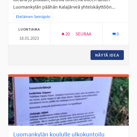
Luomankylän päähän Kalajärveä yhteiskäyttöön...
Rajaa tulokset teeman mukaan: Eteläinen Seinäjoki
Eteläinen Seinäjoki
LUONTIAIKA
20
20 SEURAAJAA
SEURAA
0
18.01.2023
PERÄSEINÄJOELLE LUOMANKYLÄ
NÄYTÄ IDEA
PERÄSEI
Luomankylän koululle ulkokuntoilu