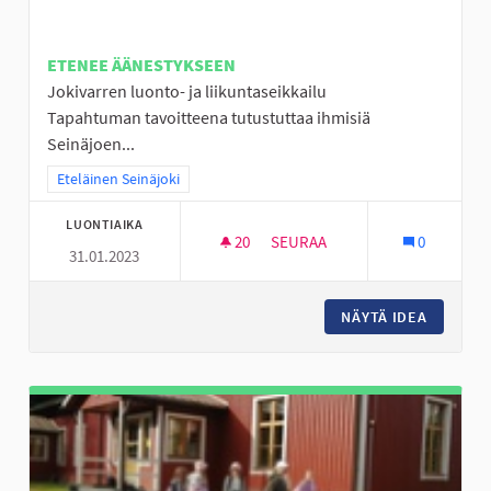
ETENEE ÄÄNESTYKSEEN
Jokivarren luonto- ja liikuntaseikkailu
Tapahtuman tavoitteena tutustuttaa ihmisiä
Seinäjoen...
Rajaa tulokset teeman mukaan: Eteläinen Seinäjoki
Eteläinen Seinäjoki
LUONTIAIKA
20
20 SEURAAJAA
SEURAA
0
31.01.2023
JOKIVARSISEIKKAILU
NÄYTÄ IDEA
JOKIVAR