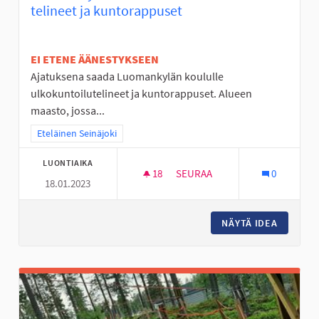
telineet ja kuntorappuset
EI ETENE ÄÄNESTYKSEEN
Ajatuksena saada Luomankylän koululle
ulkokuntoilutelineet ja kuntorappuset. Alueen
maasto, jossa...
Rajaa tulokset teeman mukaan: Eteläinen Seinäjoki
Eteläinen Seinäjoki
LUONTIAIKA
18
18 SEURAAJAA
SEURAA
0
18.01.2023
LUOMANKYLÄN KOULULLE ULK
NÄYTÄ IDEA
LUOMANK