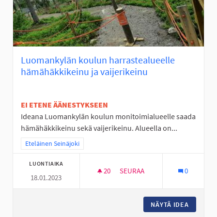
Luomankylän koulun harrastealueelle
hämähäkkikeinu ja vaijerikeinu
EI ETENE ÄÄNESTYKSEEN
Ideana Luomankylän koulun monitoimialueelle saada
hämähäkkikeinu sekä vaijerikeinu. Alueella on...
Rajaa tulokset teeman mukaan: Eteläinen Seinäjoki
Eteläinen Seinäjoki
LUONTIAIKA
20
20 SEURAAJAA
SEURAA
0
18.01.2023
LUOMANKYLÄN KOULUN HARRAS
NÄYTÄ IDEA
LUOMANK