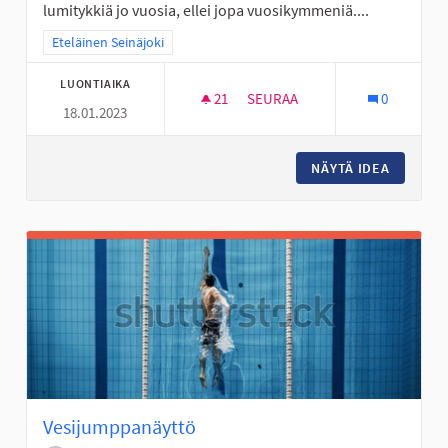
lumitykkiä jo vuosia, ellei jopa vuosikymmeniä....
Rajaa tulokset teeman mukaan: Eteläinen Seinäjoki
Eteläinen Seinäjoki
LUONTIAIKA
21
21 SEURAAJAA
SEURAA
0
18.01.2023
LUMITYKKI PERÄSEINÄJOEN K
NÄYTÄ IDEA
LUMITYK
Vesijumppanäyttö