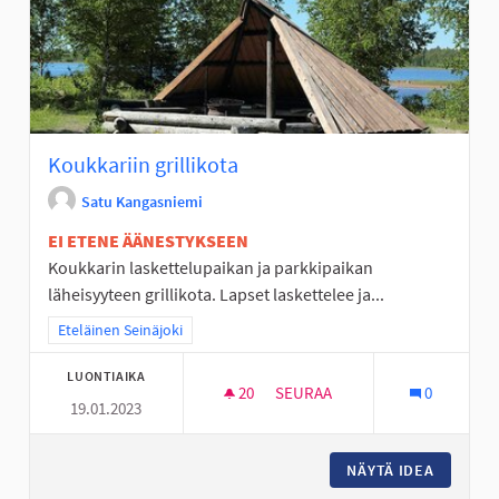
Koukkariin grillikota
Satu Kangasniemi
EI ETENE ÄÄNESTYKSEEN
Koukkarin laskettelupaikan ja parkkipaikan
läheisyyteen grillikota. Lapset laskettelee ja...
Rajaa tulokset teeman mukaan: Eteläinen Seinäjoki
Eteläinen Seinäjoki
LUONTIAIKA
20
20 SEURAAJAA
SEURAA
0
19.01.2023
KOUKKARIIN GRILLIKOTA
NÄYTÄ IDEA
KOUKKAR