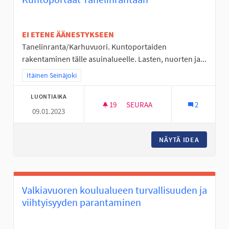
EI ETENE ÄÄNESTYKSEEN
Tanelinranta/Karhuvuori. Kuntoportaiden
rakentaminen tälle asuinalueelle. Lasten, nuorten ja...
Rajaa tulokset teeman mukaan: Itäinen Seinäjoki
Itäinen Seinäjoki
LUONTIAIKA
19
19 SEURAAJAA
SEURAA
2
09.01.2023
KUNTOPORTAAT TANELINRANT
NÄYTÄ IDEA
KUNTOP
Valkiavuoren koulualueen turvallisuuden ja
viihtyisyyden parantaminen