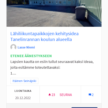
Lähiliikuntapaikkojen kehitysidea
Tanelinrannan koulun alueella
Lasse Niemi
ETENEE ÄÄNESTYKSEEN
Lapsien kautta on esiin tullut seuraavat kaksi ideaa,
joita esitämme toteutettavaksi:
1....
Rajaa tulokset teeman mukaan: Itäinen Seinäjoki
Itäinen Seinäjoki
LUONTIAIKA
23
23 SEURAAJAA
SEURAA
2
20.12.2022
LÄHILIIKUNTAPAIKKOJEN KEH