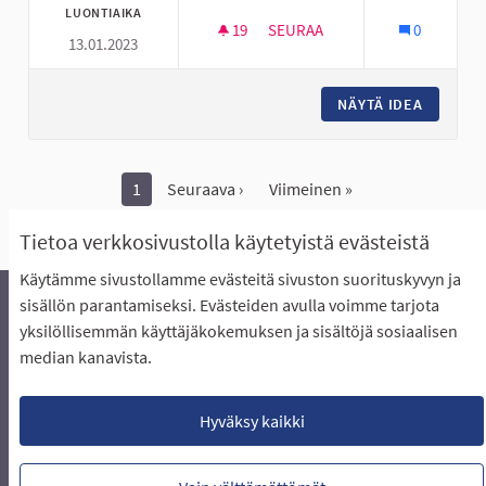
LUONTIAIKA
19
19 SEURAAJAA
SEURAA
0
13.01.2023
SKEITTIHALLILLE UUSIA JUTTU
NÄYTÄ IDEA
SKEITTI
1
Seuraava ›
Viimeinen »
Näytä kaikki peruutetut ideat
Tietoa verkkosivustolla käytetyistä evästeistä
Käytämme sivustollamme evästeitä sivuston suorituskyvyn ja
sisällön parantamiseksi. Evästeiden avulla voimme tarjota
yksilöllisemmän käyttäjäkokemuksen ja sisältöjä sosiaalisen
Äänestyksen pikaohjeet
Usein kysytyt kysymykset
median kanavista.
Näin äänestät Asukasbudjetissa
Yhteystiedot
Aluerajaukset ja budjetin jakautuminen alueille
Käyttöehdot asukkaille
Lataa avoimet datatiedostot
Hyväksy kaikki
Evästeasetukset