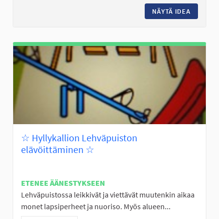
NÄYTÄ IDEA
24/7 OL
☆ Hyllykallion Lehväpuiston
elävöittäminen ☆
ETENEE ÄÄNESTYKSEEN
Lehväpuistossa leikkivät ja viettävät muutenkin aikaa
monet lapsiperheet ja nuoriso. Myös alueen...