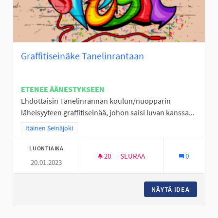
Graffitiseinäke Tanelinrantaan
ETENEE ÄÄNESTYKSEEN
Ehdottaisin Tanelinrannan koulun/nuopparin
läheisyyteen graffitiseinää, johon saisi luvan kanssa...
Rajaa tulokset teeman mukaan: Itäinen Seinäjoki
Itäinen Seinäjoki
LUONTIAIKA
20
20 SEURAAJAA
SEURAA
0
20.01.2023
GRAFFITISEINÄKE TANELINRAN
NÄYTÄ IDEA
GRAFFIT