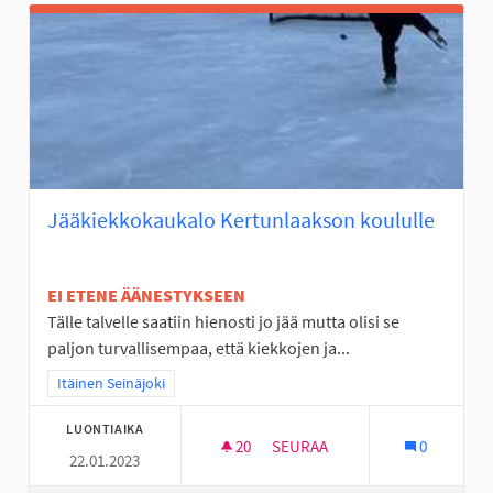
Jääkiekkokaukalo Kertunlaakson koululle
EI ETENE ÄÄNESTYKSEEN
Tälle talvelle saatiin hienosti jo jää mutta olisi se
paljon turvallisempaa, että kiekkojen ja...
Rajaa tulokset teeman mukaan: Itäinen Seinäjoki
Itäinen Seinäjoki
LUONTIAIKA
20
20 SEURAAJAA
SEURAA
0
22.01.2023
JÄÄKIEKKOKAUKALO KERTUNL