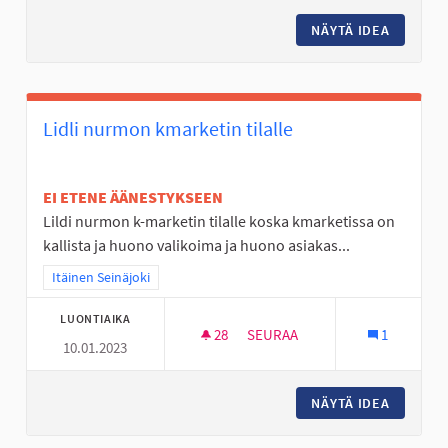
NÄYTÄ IDEA
NURMO 
Lidli nurmon kmarketin tilalle
EI ETENE ÄÄNESTYKSEEN
Lildi nurmon k-marketin tilalle koska kmarketissa on
kallista ja huono valikoima ja huono asiakas...
Rajaa tulokset teeman mukaan: Itäinen Seinäjoki
Itäinen Seinäjoki
LUONTIAIKA
28
28 SEURAAJAA
SEURAA
1
10.01.2023
LIDLI NURMON KMARKETIN TIL
NÄYTÄ IDEA
LIDLI N