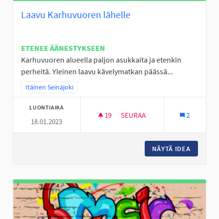
Laavu Karhuvuoren lähelle
ETENEE ÄÄNESTYKSEEN
Karhuvuoren alueella paljon asukkaita ja etenkin
perheitä. Yleinen laavu kävelymatkan päässä...
Rajaa tulokset teeman mukaan: Itäinen Seinäjoki
Itäinen Seinäjoki
LUONTIAIKA
19
19 SEURAAJAA
SEURAA
2
18.01.2023
LAAVU KARHUVUOREN LÄHELL
NÄYTÄ IDEA
LAAVU 