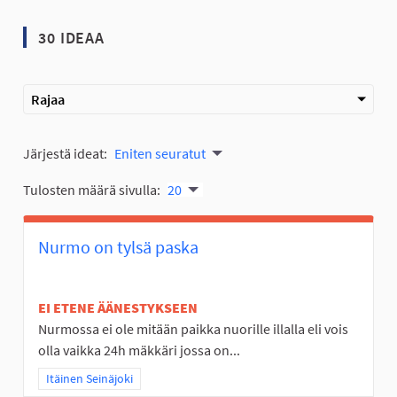
30 IDEAA
Rajaa
Järjestä ideat:
Eniten seuratut
Tulosten määrä sivulla:
20
Nurmo on tylsä paska
EI ETENE ÄÄNESTYKSEEN
Nurmossa ei ole mitään paikka nuorille illalla eli vois
olla vaikka 24h mäkkäri jossa on...
Rajaa tulokset teeman mukaan: Itäinen Seinäjoki
Itäinen Seinäjoki