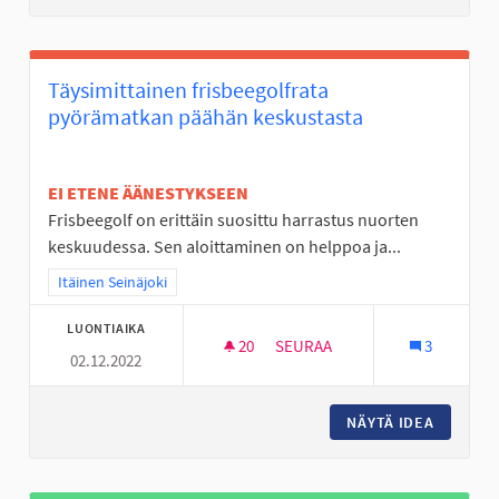
Täysimittainen frisbeegolfrata
pyörämatkan päähän keskustasta
EI ETENE ÄÄNESTYKSEEN
Frisbeegolf on erittäin suosittu harrastus nuorten
keskuudessa. Sen aloittaminen on helppoa ja...
Rajaa tulokset teeman mukaan: Itäinen Seinäjoki
Itäinen Seinäjoki
LUONTIAIKA
20
20 SEURAAJAA
SEURAA
3
02.12.2022
TÄYSIMITTAINEN FRISBEEGOL
NÄYTÄ IDEA
TÄYSIMI