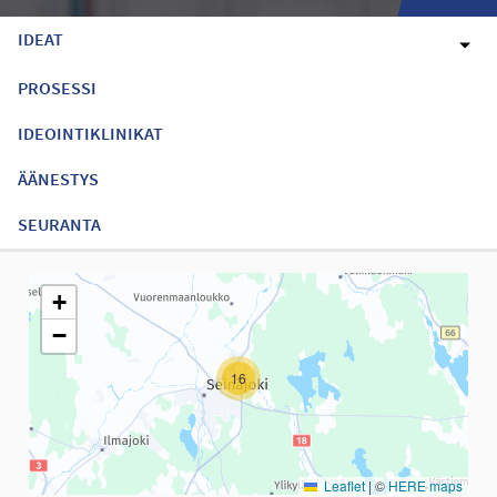
IDEAT
PROSESSI
IDEOINTIKLINIKAT
ÄÄNESTYS
SEURANTA
Seuraavassa elementissä on kartta, joka esittää tämän sivun tiet
+
−
16
Leaflet
|
©
HERE maps