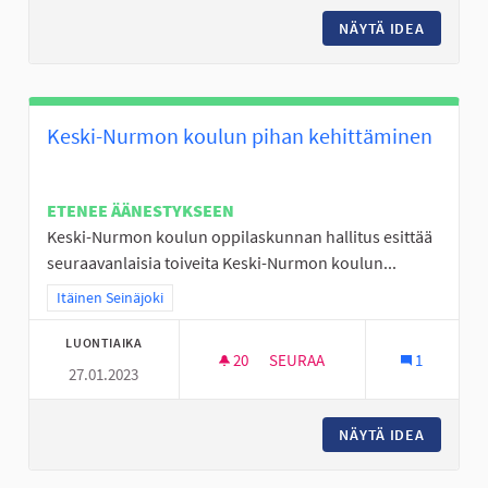
NÄYTÄ IDEA
JÄÄKIE
Keski-Nurmon koulun pihan kehittäminen
ETENEE ÄÄNESTYKSEEN
Keski-Nurmon koulun oppilaskunnan hallitus esittää
seuraavanlaisia toiveita Keski-Nurmon koulun...
Rajaa tulokset teeman mukaan: Itäinen Seinäjoki
Itäinen Seinäjoki
LUONTIAIKA
20
20 SEURAAJAA
SEURAA
1
27.01.2023
KESKI-NURMON KOULUN PIHA
NÄYTÄ IDEA
KESKI-N