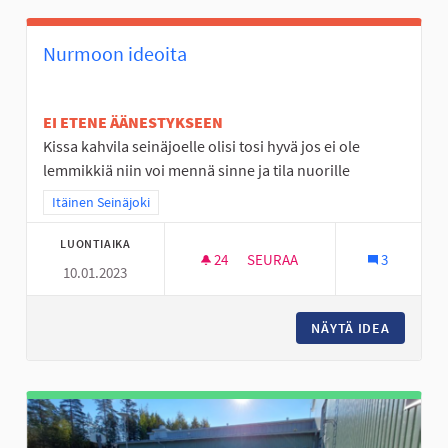
Nurmoon ideoita
EI ETENE ÄÄNESTYKSEEN
Kissa kahvila seinäjoelle olisi tosi hyvä jos ei ole
lemmikkiä niin voi mennä sinne ja tila nuorille
Rajaa tulokset teeman mukaan: Itäinen Seinäjoki
Itäinen Seinäjoki
LUONTIAIKA
24
24 SEURAAJAA
SEURAA
3
10.01.2023
NURMOON IDEOITA
NÄYTÄ IDEA
NURMOO