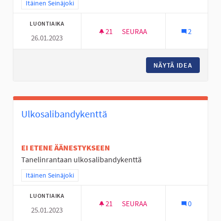
Rajaa tulokset teeman mukaan: Itäinen Seinäjoki
Itäinen Seinäjoki
LUONTIAIKA
21
21 SEURAAJAA
SEURAA
2
26.01.2023
☆ HYLLYKALLION LEHVÄPUIST
NÄYTÄ IDEA
☆ HYLLY
Ulkosalibandykenttä
EI ETENE ÄÄNESTYKSEEN
Tanelinrantaan ulkosalibandykenttä
Rajaa tulokset teeman mukaan: Itäinen Seinäjoki
Itäinen Seinäjoki
LUONTIAIKA
21
21 SEURAAJAA
SEURAA
0
25.01.2023
ULKOSALIBANDYKENTTÄ