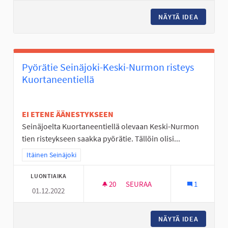
NÄYTÄ IDEA
ULKOSA
Pyörätie Seinäjoki-Keski-Nurmon risteys
Kuortaneentiellä
EI ETENE ÄÄNESTYKSEEN
Seinäjoelta Kuortaneentiellä olevaan Keski-Nurmon
tien risteykseen saakka pyörätie. Tällöin olisi...
Rajaa tulokset teeman mukaan: Itäinen Seinäjoki
Itäinen Seinäjoki
LUONTIAIKA
20
20 SEURAAJAA
SEURAA
1
01.12.2022
PYÖRÄTIE SEINÄJOKI-KESKI-
NÄYTÄ IDEA
PYÖRÄTI