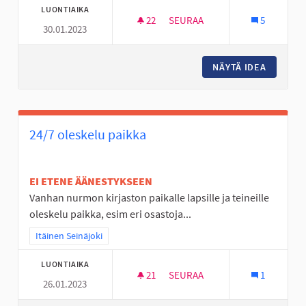
LUONTIAIKA
22
22 SEURAAJAA
SEURAA
5
30.01.2023
RC SISÄRATA SEINÄJOELLE
NÄYTÄ IDEA
RC SISÄ
24/7 oleskelu paikka
EI ETENE ÄÄNESTYKSEEN
Vanhan nurmon kirjaston paikalle lapsille ja teineille
oleskelu paikka, esim eri osastoja...
Rajaa tulokset teeman mukaan: Itäinen Seinäjoki
Itäinen Seinäjoki
LUONTIAIKA
21
21 SEURAAJAA
SEURAA
1
26.01.2023
24/7 OLESKELU PAIKKA