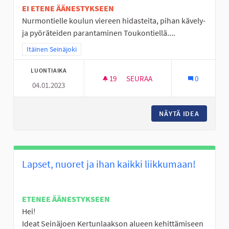
EI ETENE ÄÄNESTYKSEEN
Nurmontielle koulun viereen hidasteita, pihan kävely-
ja pyöräteiden parantaminen Toukontiellä....
Rajaa tulokset teeman mukaan: Itäinen Seinäjoki
Itäinen Seinäjoki
LUONTIAIKA
19
19 SEURAAJAA
SEURAA
0
04.01.2023
VALKIAVUOREN KOULUALUEEN 
NÄYTÄ IDEA
VALKIAV
Lapset, nuoret ja ihan kaikki liikkumaan!
ETENEE ÄÄNESTYKSEEN
Hei!
Ideat Seinäjoen Kertunlaakson alueen kehittämiseen