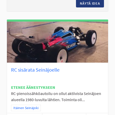
NÄYTÄ IDEA
LÄHILII
RC sisärata Seinäjoelle
ETENEE ÄÄNESTYKSEEN
RC-pienoissähköautoilu on ollut aktiivista Seinäjoen
alueella 1980-luvulta lähtien. Toiminta oli...
Rajaa tulokset teeman mukaan: Itäinen Seinäjoki
Itäinen Seinäjoki