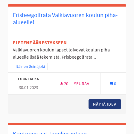
Frisbeegolfrata Valkiavuoren koulun piha-
alueelle!
EI ETENE ÄÄNESTYKSEEN
Valkiavuoren koulun lapset toivovat koulun piha-
alueelle lisää tekemistä. Frisbeegolfrata...
Rajaa tulokset teeman mukaan: Itäinen Seinäjoki
Itäinen Seinäjoki
LUONTIAIKA
20
20 SEURAAJAA
SEURAA
0
30.01.2023
FRISBEEGOLFRATA VALKIAVUO
NÄYTÄ IDEA
FRISBEE
Kuntoportaat Tanelinrantaan