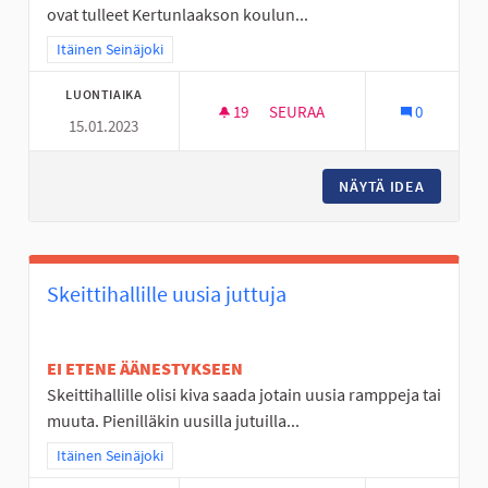
ovat tulleet Kertunlaakson koulun...
Rajaa tulokset teeman mukaan: Itäinen Seinäjoki
Itäinen Seinäjoki
LUONTIAIKA
19
19 SEURAAJAA
SEURAA
0
15.01.2023
LAPSET, NUORET JA IHAN KAIK
NÄYTÄ IDEA
LAPSET,
Skeittihallille uusia juttuja
EI ETENE ÄÄNESTYKSEEN
Skeittihallille olisi kiva saada jotain uusia ramppeja tai
muuta. Pienilläkin uusilla jutuilla...
Rajaa tulokset teeman mukaan: Itäinen Seinäjoki
Itäinen Seinäjoki