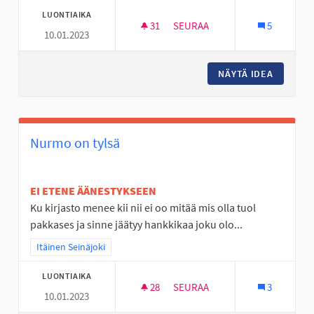
LUONTIAIKA
31
31 SEURAAJAA
SEURAA
5
10.01.2023
NURMO ON TYLSÄ PASKA
NÄYTÄ IDEA
NURMO O
Nurmo on tylsä
EI ETENE ÄÄNESTYKSEEN
Ku kirjasto menee kii nii ei oo mitää mis olla tuol
pakkases ja sinne jäätyy hankkikaa joku olo...
Rajaa tulokset teeman mukaan: Itäinen Seinäjoki
Itäinen Seinäjoki
LUONTIAIKA
28
28 SEURAAJAA
SEURAA
3
10.01.2023
NURMO ON TYLSÄ