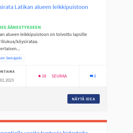
irata Latikan alueen leikkipuistoon
NEE ÄÄNESTYKSEEN
an alueen leikkipuistoon on toivottu lapsille
riliukua/köysirataa.
ertaisen...
a tulokset teeman mukaan: Itäinen Seinäjoki
nen Seinäjoki
ONTIAIKA
18
18 SEURAAJAA
SEURAA
0
.01.2023
E LISÄÄ AUKIOLOAIKOJA.
KÖYSIRATA LATIKAN ALUEEN LEIKKIPUIST
 NUORISOTILA KENULLE LISÄÄ AUKIOLOAIKOJA.
NÄYTÄ IDEA
KÖYSIRATA LATIKA
nontielle useita tuntuvia hidasteita