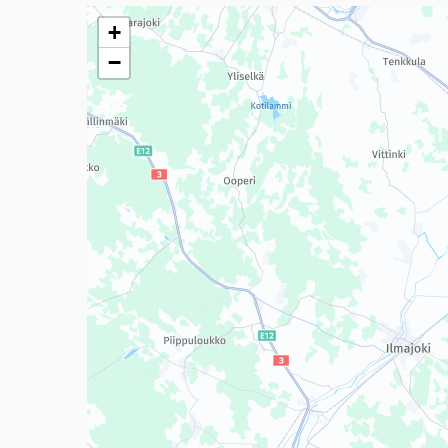
Seuraavassa elementissä on kartta, joka esittää tämän 
+
−