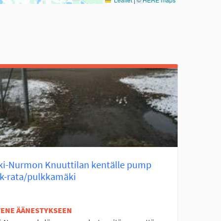
ki-Nurmon Knuuttilan kentälle pump
ck-rata/pulkkamäki
ETENE ÄÄNESTYKSEEN