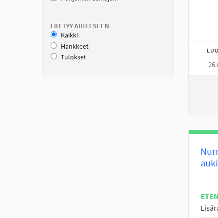
LIITTYY AIHEESEEN
Kaikki
Hankkeet
LUO
Tulokset
26.
Nurm
auki
ETE
Lisär