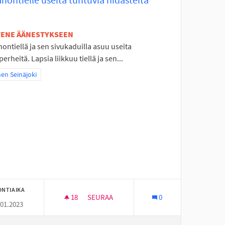
ETENE ÄÄNESTYKSEEN
ontiellä ja sen sivukaduilla asuu useita
perheitä. Lapsia liikkuu tiellä ja sen...
a tulokset teeman mukaan: Itäinen Seinäjoki
nen Seinäjoki
ONTIAIKA
18
18 SEURAAJAA
SEURAA
0
.01.2023
EN KÄYTTÖÖN
SOLANONTIELLE USEITA TUNTUVIA HIDAST