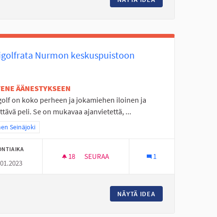
igolfrata Nurmon keskuspuistoon
ETENE ÄÄNESTYKSEEN
golf on koko perheen ja jokamiehen iloinen ja
ttävä peli. Se on mukavaa ajanvietettä, ...
a tulokset teeman mukaan: Itäinen Seinäjoki
nen Seinäjoki
ONTIAIKA
18
18 SEURAAJAA
SEURAA
1
.01.2023
ULULLE
MINIGOLFRATA NURMON KESKUSPUISTO
ENTTÄ HYLLYKALLIO KOULULLE
NÄYTÄ IDEA
MINIGOLFRATA NU