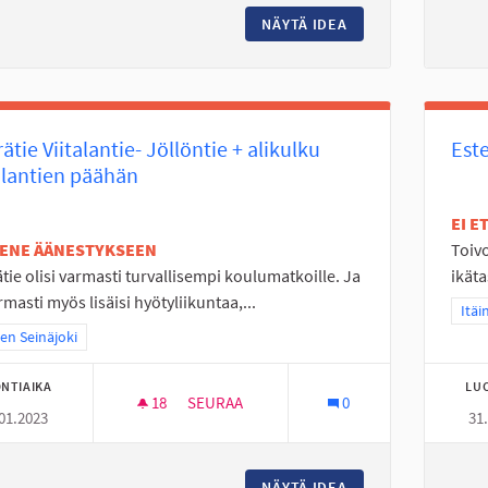
NÄYTÄ IDEA
NURMON KESKUSTA
ätie Viitalantie- Jöllöntie + alikulku
Este
alantien päähän
EI 
TENE ÄÄNESTYKSEEN
Toivo
tie olisi varmasti turvallisempi koulumatkoille. Ja
ikät
rmasti myös lisäisi hyötyliikuntaa,...
Raja
Itäi
a tulokset teeman mukaan: Itäinen Seinäjoki
nen Seinäjoki
NTIAIKA
LU
18
18 SEURAAJAA
SEURAA
0
01.2023
31
PYÖRÄTIE VIITALANTIE- JÖLLÖNTIE + ALIK
NÄYTÄ IDEA
PYÖRÄTIE VIITALAN