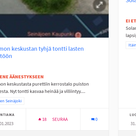
EI 
Solan
lapsi
Raja
Itäi
on keskustan tyhjä tontti lasten
ttöön
TENE ÄÄNESTYKSEEN
n keskustasta purettiin kerrostalo puiston
sta. Nyt tontti kasvaa heinää ja villiintyy....
a tulokset teeman mukaan: Itäinen Seinäjoki
nen Seinäjoki
NTIAIKA
LU
18
18 SEURAAJAA
SEURAA
0
01.2023
31
NURMON KESKUSTAN TYHJÄ TONTTI LAST