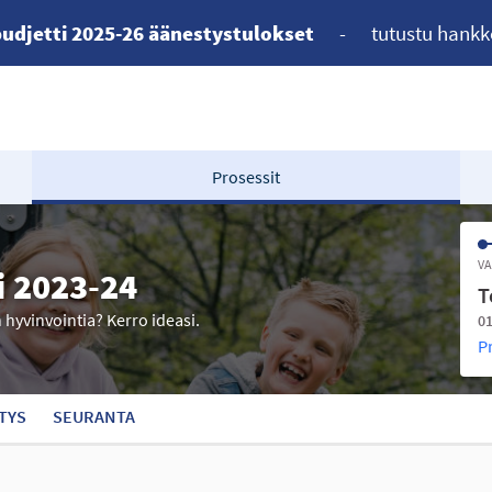
udjetti 2025-26 äänestystulokset
-
tutustu hankk
Prosessit
VA
i 2023-24
T
n hyvinvointia? Kerro ideasi.
01
P
TYS
SEURANTA