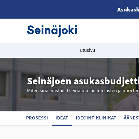
Asukasb
Etusivu
Seinäjoen asukasbudjett
Miten sinä edistäisit seinäjokelaisten lasten ja nuorte
PROSESSI
IDEAT
IDEOINTIKLINIKAT
ÄÄNES