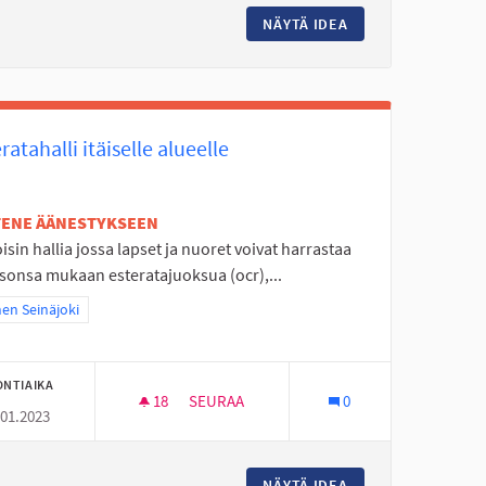
N TYHJÄ TONTTI LASTEN KÄYTTÖÖN
NÄYTÄ IDEA
SOLANONTIELLE U
ratahalli itäiselle alueelle
ETENE ÄÄNESTYKSEEN
isin hallia jossa lapset ja nuoret voivat harrastaa
asonsa mukaan esteratajuoksua (ocr),...
a tulokset teeman mukaan: Itäinen Seinäjoki
nen Seinäjoki
ONTIAIKA
18
18 SEURAAJAA
SEURAA
0
.01.2023
ULKU VIITALANTIEN PÄÄHÄN
ESTERATAHALLI ITÄISELLE ALUEELLE
TIE- JÖLLÖNTIE + ALIKULKU VIITALANTIEN PÄÄHÄN
NÄYTÄ IDEA
ESTERATAHALLI IT