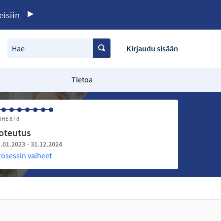
eisiin
Hae
Kirjaudu sisään
Tietoa
IHE 8 / 8
oteutus
.01.2023 - 31.12.2024
rosessin vaiheet