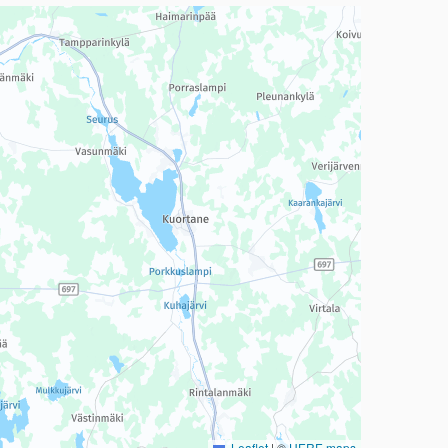
a, mutta se voi olla vaikeaselkoinen.
Leaflet
|
©
HERE maps