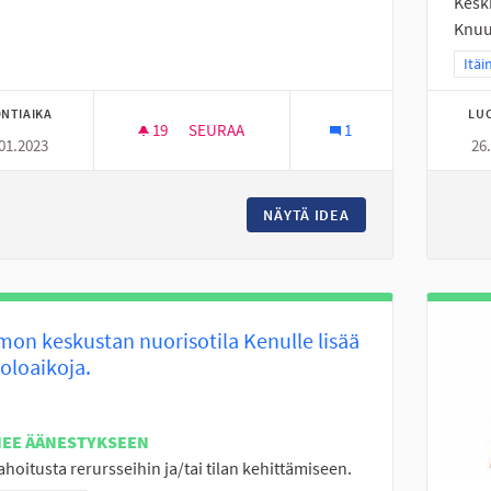
Kesk
Knuut
Raja
Itäi
NTIAIKA
LU
19
19 SEURAAJAA
SEURAA
1
01.2023
26
PIENI KAUPPA KESKI-NURMOON OLISI KIV
NÄYTÄ IDEA
PIENI KAUPPA KES
on keskustan nuorisotila Kenulle lisää
oloaikoja.
NEE ÄÄNESTYKSEEN
ahoitusta rerursseihin ja/tai tilan kehittämiseen.