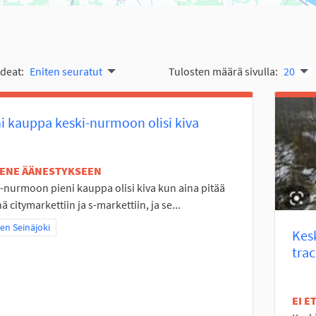
ideat:
Eniten seuratut
Tulosten määrä sivulla:
20
i kauppa keski-nurmoon olisi kiva
TENE ÄÄNESTYKSEEN
-nurmoon pieni kauppa olisi kiva kun aina pitää
 citymarkettiin ja s-markettiin, ja se...
a tulokset teeman mukaan: Itäinen Seinäjoki
nen Seinäjoki
Kes
tra
EI 