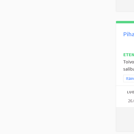
Piha
ETE
Toivo
salib
Raja
Itäi
LUO
26.