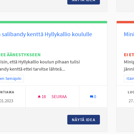
 salibandy kenttä Hyllykallio koululle
Min
NEE ÄÄNESTYKSEEN
EI 
isin, että Hyllykallio koulun pihaan tulisi
Mini
andy kenttä ettei tarvitse lähteä...
jänni
a tulokset teeman mukaan: Itäinen Seinäjoki
nen Seinäjoki
Raja
Itäi
NTIAIKA
LU
18
18 SEURAAJAA
SEURAA
0
01.2023
27
PIHA SALIBANDY KENTTÄ HYLLYKALLIO KO
NÄYTÄ IDEA
PIHA SALIBANDY K