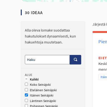
30 IDEAA
Järjestä 
Alla oleva lomake suodattaa
hakutulokset dynaamisesti, kun
Pien
hakuehtoja muutetaan.
EI E
Keski
mennä
ALUE
Raja
Itäi
Kaikki
Koko Seinäjoki
Eteläinen Seinäjoki
Itäinen Seinäjoki
Läntinen Seinäjoki
Pohjoinen Seinäjoki