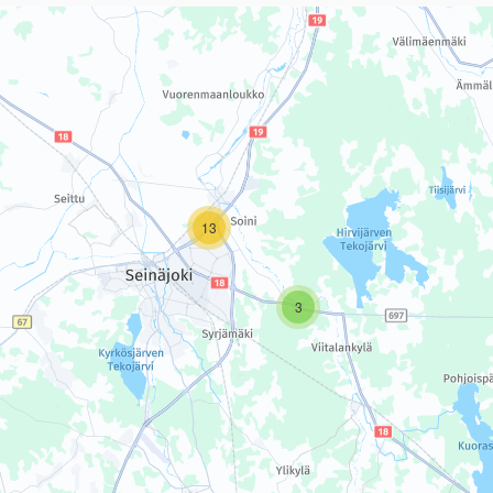
sivun tietueet karttapisteinä. Elementtiä voi käyttää ruudunlukijall
13
3