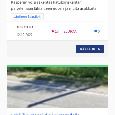
Kasperiin voisi rakentaa katukoriskentän
palvelemaan lähialueen nuoria ja muita asukkaita....
Rajaa tulokset teeman mukaan: Läntinen Seinäjoki
Läntinen Seinäjoki
LUONTIAIKA
17
17 SEURAAJAA
SEURAA
0
12.12.2022
KASPERIIN KATUKORISKENTTÄ
NÄYTÄ IDEA
KASPERI