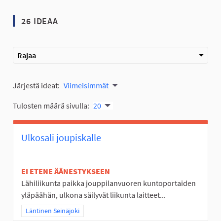
26 IDEAA
Rajaa
Järjestä ideat:
Viimeisimmät
Tulosten määrä sivulla:
20
Ulkosali joupiskalle
EI ETENE ÄÄNESTYKSEEN
Lähiliikunta paikka jouppilanvuoren kuntoportaiden
yläpäähän, ulkona säilyvät liikunta laitteet...
Rajaa tulokset teeman mukaan: Läntinen Seinäjoki
Läntinen Seinäjoki