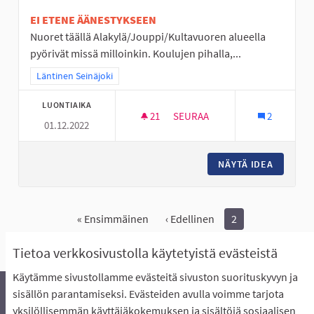
EI ETENE ÄÄNESTYKSEEN
Nuoret täällä Alakylä/Jouppi/Kultavuoren alueella
pyörivät missä milloinkin. Koulujen pihalla,...
Rajaa tulokset teeman mukaan: Läntinen Seinäjoki
Läntinen Seinäjoki
LUONTIAIKA
21
21 SEURAAJAA
SEURAA
2
01.12.2022
NUORISOTILA LÄNTISELLE ALUE
NÄYTÄ IDEA
NUORISO
« Ensimmäinen
‹ Edellinen
2
Näytä kaikki peruutetut ideat
Tietoa verkkosivustolla käytetyistä evästeistä
Käytämme sivustollamme evästeitä sivuston suorituskyvyn ja
sisällön parantamiseksi. Evästeiden avulla voimme tarjota
yksilöllisemmän käyttäjäkokemuksen ja sisältöjä sosiaalisen
Äänestyksen pikaohjeet
Usein kysytyt kysymykset