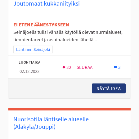
Joutomaat kukkaniityiksi
EI ETENE ÄÄNESTYKSEEN
Seinäjoella tulisi vähällä käytöllä olevat nurmialueet,
tienpientareet ja asuinalueiden lähellä...
Rajaa tulokset teeman mukaan: Läntinen Seinäjoki
Läntinen Seinäjoki
LUONTIAIKA
20
20 SEURAAJAA
SEURAA
3
02.12.2022
JOUTOMAAT KUKKANIITYIKSI
NÄYTÄ IDEA
JOUTOMA
Nuorisotila läntiselle alueelle
(Alakylä/Jouppi)