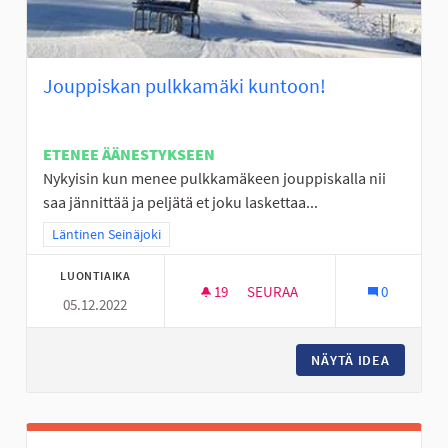
Jouppiskan pulkkamäki kuntoon!
ETENEE ÄÄNESTYKSEEN
Nykyisin kun menee pulkkamäkeen jouppiskalla nii
saa jännittää ja peljätä et joku laskettaa...
Rajaa tulokset teeman mukaan: Läntinen Seinäjoki
Läntinen Seinäjoki
LUONTIAIKA
19
19 SEURAAJAA
SEURAA
0
05.12.2022
JOUPPISKAN PULKKAMÄKI KU
NÄYTÄ IDEA
JOUPPIS