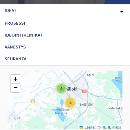
IDEAT
PROSESSI
IDEOINTIKLINIKAT
ÄÄNESTYS
SEURANTA
Seuraavassa elementissä on kartta, joka esittää tämän sivun tiet
+
−
5
10
Leaflet
|
©
HERE maps