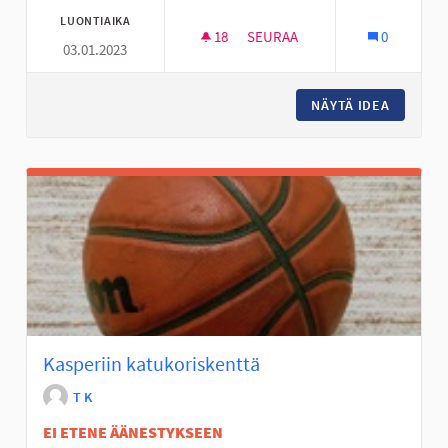
LUONTIAIKA
18
18 SEURAAJAA
SEURAA
0
03.01.2023
ULKOSALI JOUPISKALLE
NÄYTÄ IDEA
ULKOSAL
Kasperiin katukoriskenttä
T K
EI ETENE ÄÄNESTYKSEEN