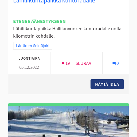
Lähiliikuntapaikka kuntoradalle
ETENEE ÄÄNESTYKSEEN
Lähiliikuntapaikka Hallilanvuoren kuntoradalle nolla
kilometrin kohdalle.
Rajaa tulokset teeman mukaan: Läntinen Seinäjoki
Läntinen Seinäjoki
LUONTIAIKA
19
19 SEURAAJAA
SEURAA
0
05.12.2022
LÄHILIIKUNTAPAIKKA KUNTOR
NÄYTÄ IDEA
LÄHILII