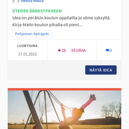
Henna Malila
ETENEE ÄÄNESTYKSEEN
Idea on peräisin koulun oppilailta jo viime syksyltä.
Kirja-Matin koulun pihalla oli pieni...
Rajaa tulokset teeman mukaan: Pohjoinen Seinäjoki
Pohjoinen Seinäjoki
LUONTIAIKA
18
18 SEURAAJAA
SEURAA
0
17.01.2023
YLISTARON ALUEEN KATUKOR
NÄYTÄ IDEA
YLISTA