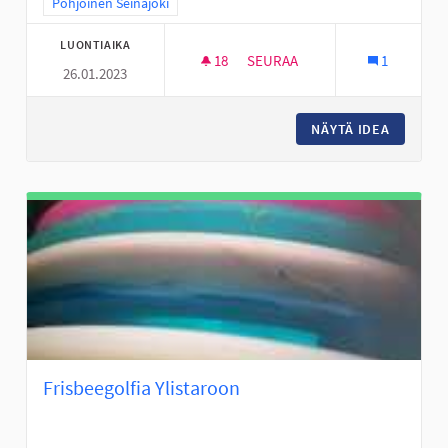
Rajaa tulokset teeman mukaan: Pohjoinen Seinäjoki
Pohjoinen Seinäjoki
LUONTIAIKA
18
18 SEURAAJAA
SEURAA
1
26.01.2023
LASTEN LIIKUNTAMAAT/TEMPP
NÄYTÄ IDEA
LASTEN 
Frisbeegolfia Ylistaroon