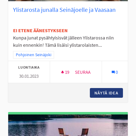
Ylistarosta junalla Seinäjoelle ja Vaasaan
EI ETENE ÄÄNESTYKSEEN
Kunpa junat pysähtyisisvät jälleen Ylistarossa niin
kuin ennenkin! Tämä lisäisi ylistarolaisten...
Rajaa tulokset teeman mukaan: Pohjoinen Seinäjoki
Pohjoinen Seinäjoki
LUONTIAIKA
19
19 SEURAAJAA
SEURAA
0
30.01.2023
YLISTAROSTA JUNALLA SEINÄJ
NÄYTÄ IDEA
YLISTAR