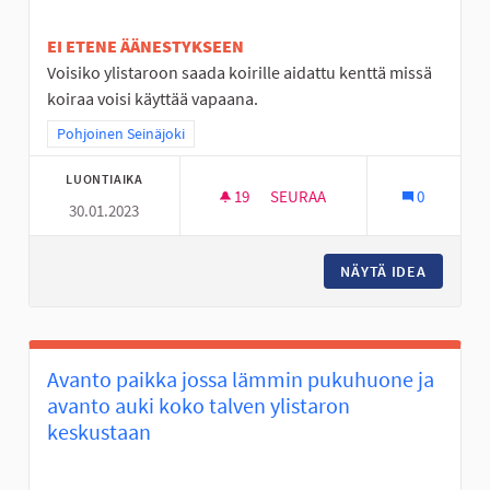
EI ETENE ÄÄNESTYKSEEN
Voisiko ylistaroon saada koirille aidattu kenttä missä
koiraa voisi käyttää vapaana.
Rajaa tulokset teeman mukaan: Pohjoinen Seinäjoki
Pohjoinen Seinäjoki
LUONTIAIKA
19
19 SEURAAJAA
SEURAA
0
30.01.2023
KOIRIEN KENTTÄ VAPAANA JU
NÄYTÄ IDEA
KOIRIEN
Avanto paikka jossa lämmin pukuhuone ja
avanto auki koko talven ylistaron
keskustaan