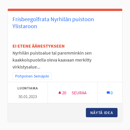
Frisbeegolfrata Nyrhilän puistoon
Ylistaroon
EI ETENE ÄÄNESTYKSEEN
Nyrhilän puistoalue tai paremminkin sen
kaakkoispuolella oleva kaavaan merkitty
virkistysalue...
Rajaa tulokset teeman mukaan: Pohjoinen Seinäjoki
Pohjoinen Seinäjoki
LUONTIAIKA
20
20 SEURAAJAA
SEURAA
0
30.01.2023
FRISBEEGOLFRATA NYRHILÄN 
NÄYTÄ IDEA
FRISBEE