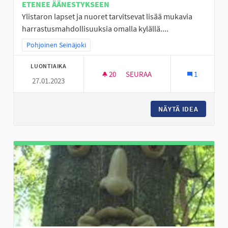
ETENEE ÄÄNESTYKSEEN
Ylistaron lapset ja nuoret tarvitsevat lisää mukavia
harrastusmahdollisuuksia omalla kylällä....
Rajaa tulokset teeman mukaan: Pohjoinen Seinäjoki
Pohjoinen Seinäjoki
LUONTIAIKA
20
20 SEURAAJAA
SEURAA
1
27.01.2023
FRISBEEGOLFIA YLISTAROON
NÄYTÄ IDEA
FRISBEE