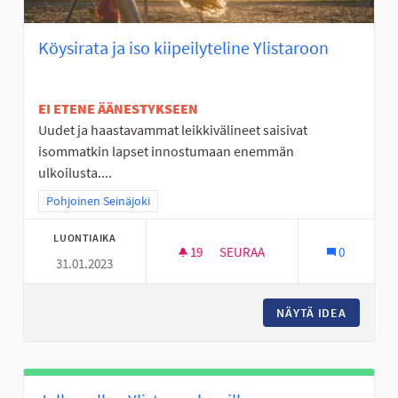
Köysirata ja iso kiipeilyteline Ylistaroon
EI ETENE ÄÄNESTYKSEEN
Uudet ja haastavammat leikkivälineet saisivat
isommatkin lapset innostumaan enemmän
ulkoilusta....
Rajaa tulokset teeman mukaan: Pohjoinen Seinäjoki
Pohjoinen Seinäjoki
LUONTIAIKA
19
19 SEURAAJAA
SEURAA
0
31.01.2023
KÖYSIRATA JA ISO KIIPEILYTEL
NÄYTÄ IDEA
KÖYSIRA