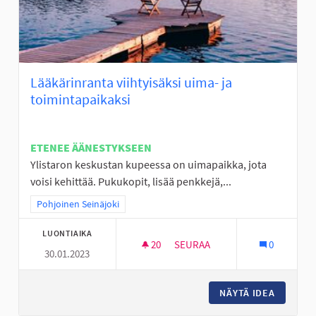
Lääkärinranta viihtyisäksi uima- ja
toimintapaikaksi
ETENEE ÄÄNESTYKSEEN
Ylistaron keskustan kupeessa on uimapaikka, jota
voisi kehittää. Pukukopit, lisää penkkejä,...
Rajaa tulokset teeman mukaan: Pohjoinen Seinäjoki
Pohjoinen Seinäjoki
LUONTIAIKA
20
20 SEURAAJAA
SEURAA
0
30.01.2023
LÄÄKÄRINRANTA VIIHTYISÄKSI 
NÄYTÄ IDEA
LÄÄKÄRI