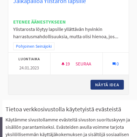
Jalkapalloa Ylistaron lapsille
ETENEE ÄÄNESTYKSEEN
Ylistarosta löytyy lapsille yllättävän hyvinkin
harrastusmahdollisuuksia, mutta olisi hienoa, jos...
Rajaa tulokset teeman mukaan: Pohjoinen Seinäjoki
Pohjoinen Seinäjoki
LUONTIAIKA
19
19 SEURAAJAA
SEURAA
0
24.01.2023
JALKAPALLOA YLISTARON LAPS
NÄYTÄ IDEA
JALKAPA
Näytä kaikki peruutetut ideat
Tietoa verkkosivustolla käytetyistä evästeistä
Käytämme sivustollamme evästeitä sivuston suorituskyvyn ja
sisällön parantamiseksi. Evästeiden avulla voimme tarjota
yksilöllisemmän käyttäjäkokemuksen ja sisältöjä sosiaalisen
Äänestyksen pikaohjeet
Usein kysytyt kysymykset