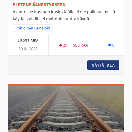
EI ETENE ÄÄNESTYKSEEN
Avanto keskustaan koska täällä ei ole paikkaa missä
käydä, kaikilla ei mahdollisuutta käydä...
Rajaa tulokset teeman mukaan: Pohjoinen Seinäjoki
Pohjoinen Seinäjoki
LUONTIAIKA
19
19 SEURAAJAA
SEURAA
0
30.01.2023
AVANTO PAIKKA JOSSA LÄMMI
NÄYTÄ IDEA
AVANTO 