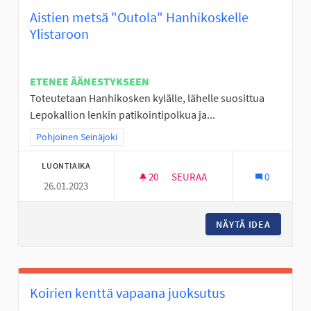
Aistien metsä "Outola" Hanhikoskelle
Ylistaroon
ETENEE ÄÄNESTYKSEEN
Toteutetaan Hanhikosken kylälle, lähelle suosittua
Lepokallion lenkin patikointipolkua ja...
Rajaa tulokset teeman mukaan: Pohjoinen Seinäjoki
Pohjoinen Seinäjoki
LUONTIAIKA
20
20 SEURAAJAA
SEURAA
0
26.01.2023
AISTIEN METSÄ "OUTOLA" HAN
NÄYTÄ IDEA
AISTIEN
Koirien kenttä vapaana juoksutus