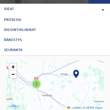
IDEAT
PROSESSI
IDEOINTIKLINIKAT
ÄÄNESTYS
SEURANTA
Seuraavassa elementissä on kartta, joka esittää tämän sivun tiet
+
−
5
Leaflet
|
©
HERE maps