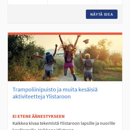
NÄYTÄ IDEA
MOBO- E
Trampoliinipuisto ja muita kesäisiä
aktiviteetteja Ylistaroon
EI ETENE ÄÄNESTYKSEEN
Kaikkea kivaa tekemistä Ylistaroon lapsille ja nuorille