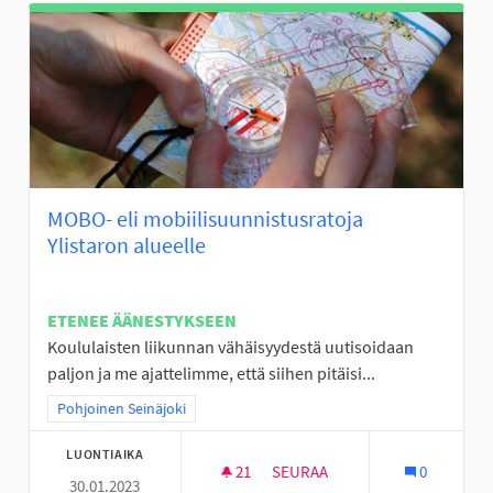
MOBO- eli mobiilisuunnistusratoja
Ylistaron alueelle
ETENEE ÄÄNESTYKSEEN
Koululaisten liikunnan vähäisyydestä uutisoidaan
paljon ja me ajattelimme, että siihen pitäisi...
Rajaa tulokset teeman mukaan: Pohjoinen Seinäjoki
Pohjoinen Seinäjoki
LUONTIAIKA
21
21 SEURAAJAA
SEURAA
0
30.01.2023
MOBO- ELI MOBIILISUUNNISTU