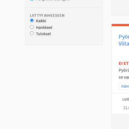
LIITTYY AIHEESEEN
Kaikki
Hankkeet
Tulokset
Pyör
Viit
EI E
Pyörä
se va
Raja
Itäi
LUO
11.