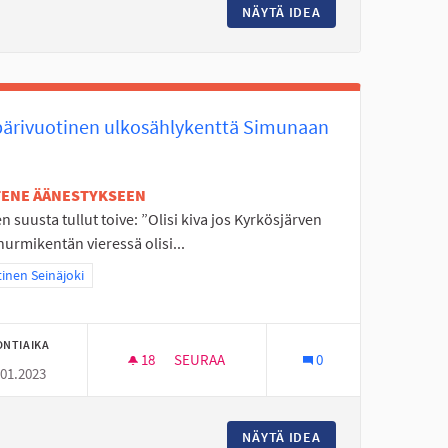
PALLOA
NÄYTÄ IDEA
SKEITTIHALLILLE 
ärivuotinen ulkosählykenttä Simunaan
ETENE ÄÄNESTYKSEEN
n suusta tullut toive: ”Olisi kiva jos Kyrkösjärven
urmikentän vieressä olisi...
aa tulokset teeman mukaan: Läntinen Seinäjoki
inen Seinäjoki
ONTIAIKA
18
18 SEURAAJAA
SEURAA
0
.01.2023
ULKU VIITALANTIEN PÄÄHÄN
YMPÄRIVUOTINEN ULKOSÄHLYKENTTÄ SI
TIE- JÖLLÖNTIE + ALIKULKU VIITALANTIEN PÄÄHÄN
NÄYTÄ IDEA
YMPÄRIVUOTINEN 