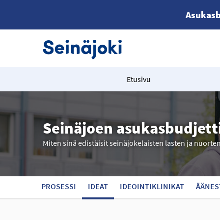
Asukasb
Etusivu
Seinäjoen asukasbudjett
Miten sinä edistäisit seinäjokelaisten lasten ja nuorte
PROSESSI
IDEAT
IDEOINTIKLINIKAT
ÄÄNES