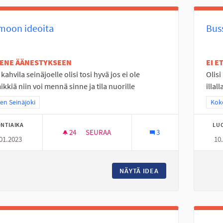
moon ideoita
Bus
TENE ÄÄNESTYKSEEN
EI 
 kahvila seinäjoelle olisi tosi hyvä jos ei ole
Olisi
kkiä niin voi mennä sinne ja tila nuorille
illal
a tulokset teeman mukaan: Itäinen Seinäjoki
nen Seinäjoki
Raj
Koko
NTIAIKA
LU
24
24 SEURAAJAA
SEURAA
3
01.2023
10
NURMOON IDEOITA
NÄYTÄ IDEA
NURMOON IDEOITA