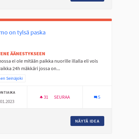
mo on tylsä paska
ETENE ÄÄNESTYKSEEN
ssa ei ole mitään paikka nuorille illalla eli vois
vaikka 24h mäkkäri jossa on...
a tulokset teeman mukaan: Itäinen Seinäjoki
nen Seinäjoki
ONTIAIKA
31
31 SEURAAJAA
SEURAA
5
.01.2023
STUS
NURMO ON TYLSÄ PASKA
STON KENTÄN KUNNOSTUS
NÄYTÄ IDEA
NURMO ON TYLSÄ 