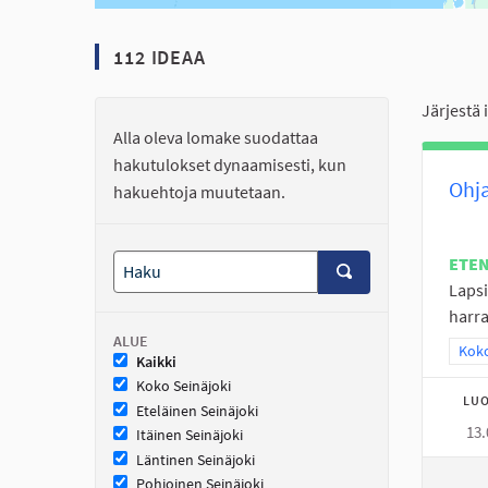
112 IDEAA
Järjestä 
Alla oleva lomake suodattaa
hakutulokset dynaamisesti, kun
Ohja
hakuehtoja muutetaan.
ETE
Lapsil
harra
ALUE
Raja
Koko
Kaikki
Koko Seinäjoki
LUO
Eteläinen Seinäjoki
13.
Itäinen Seinäjoki
Läntinen Seinäjoki
Pohjoinen Seinäjoki