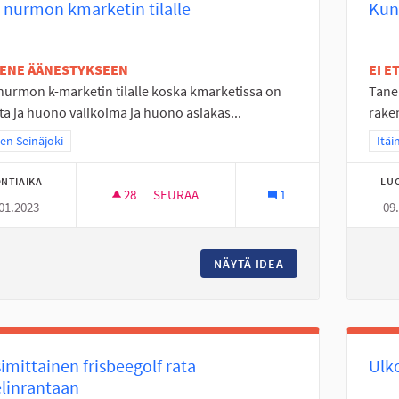
i nurmon kmarketin tilalle
Kun
TENE ÄÄNESTYKSEEN
EI 
 nurmon k-marketin tilalle koska kmarketissa on
Tane
sta ja huono valikoima ja huono asiakas...
raken
a tulokset teeman mukaan: Itäinen Seinäjoki
nen Seinäjoki
Raja
Itäi
NTIAIKA
LU
28
28 SEURAAJAA
SEURAA
1
01.2023
09
LIDLI NURMON KMARKETIN TILALLE
NÄYTÄ IDEA
LIDLI NURMON KMA
imittainen frisbeegolf rata
Ulk
linrantaan