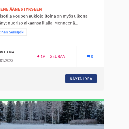
ETENE ÄÄNESTYKSEEN
isotila Rouben aukioloiltoina on myös ulkona
änyt nuoriso aikaansa illalla. Menneenä...
aa tulokset teeman mukaan: Läntinen Seinäjoki
inen Seinäjoki
ONTIAIKA
19
19 SEURAAJAA
SEURAA
0
.01.2023
LINRANTAAN
ULKOVALVONTAA PAJULUOMAN ROUBELL
RISBEEGOLF RATA TANELINRANTAAN
NÄYTÄ IDEA
ULKOVALVONTAA 