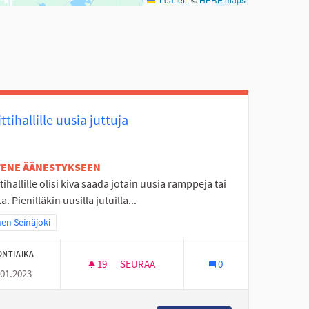
ttihallille uusia juttuja
ETENE ÄÄNESTYKSEEN
tihallille olisi kiva saada jotain uusia ramppeja tai
. Pienilläkin uusilla jutuilla...
a tulokset teeman mukaan: Itäinen Seinäjoki
nen Seinäjoki
ONTIAIKA
19
19 SEURAAJAA
SEURAA
0
.01.2023
SKEITTIHALLILLE UUSIA JUTTUJA