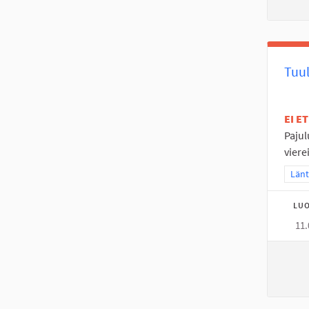
Tuu
EI E
Pajul
viere
Raja
Länt
LUO
11.