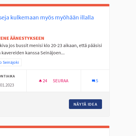
seja kulkemaan myös myöhään illalla
ETENE ÄÄNESTYKSEEN
 kiva jos bussit menisi klo 20-23 aikaan, että pääsisi
la kavereiden kanssa Seinäjoen...
aa tulokset teeman mukaan: Koko Seinäjoki
 Seinäjoki
ONTIAIKA
24
24 SEURAAJAA
SEURAA
5
.01.2023
BUSSEJA KULKEMAAN MYÖS MYÖHÄÄN ILL
NÄYTÄ IDEA
BUSSEJA KULKEMA