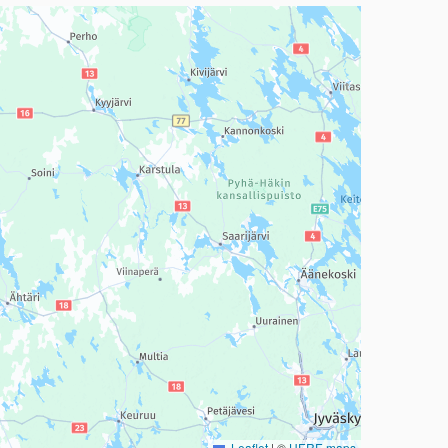
a, mutta se voi olla vaikeaselkoinen.
Leaflet
|
©
HERE maps