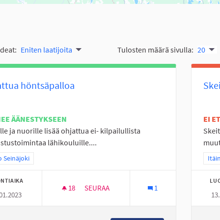
ideat:
Eniten laatijoita
Tulosten määrä sivulla:
20
ttua höntsäpalloa
Skei
NEE ÄÄNESTYKSEEN
EI 
le ja nuorille lisää ohjattua ei- kilpailullista
Skeit
stustoimintaa lähikouluille....
muuta
a tulokset teeman mukaan: Koko Seinäjoki
 Seinäjoki
Raja
Itäi
NTIAIKA
LU
18
18 SEURAAJAA
SEURAA
1
01.2023
13
OHJATTUA HÖNTSÄPALLOA