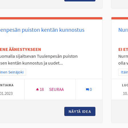
lenpesän puiston kentän kunnostus
Nur
TENE ÄÄNESTYKSEEN
EI 
uomalla sijaitsevan Tuulenpesän puiston
Nurmo
isen kentän kunnostus ja uudet...
olla 
a tulokset teeman mukaan: Läntinen Seinäjoki
inen Seinäjoki
Raja
Itäi
NTIAIKA
LU
18
18 SEURAAJAA
SEURAA
0
01.2023
10
TUULENPESÄN PUISTON KENTÄN KUNNO
NÄYTÄ IDEA
TUULENPESÄN PUI