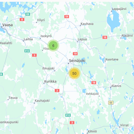
sivun tietueet karttapisteinä. Elementtiä voi käyttää ruudunlukijall
6
50