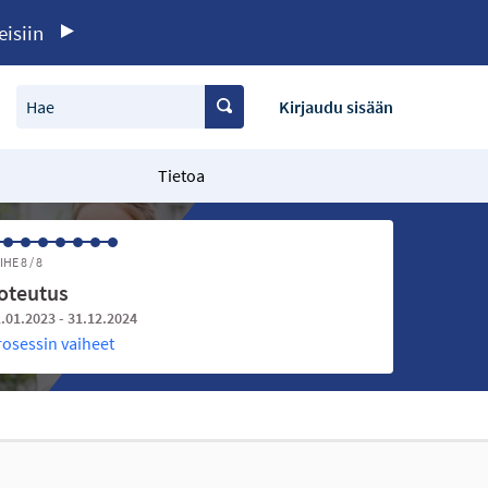
eisiin
Hae
Kirjaudu sisään
Tietoa
IHE 8 / 8
oteutus
.01.2023 - 31.12.2024
rosessin vaiheet