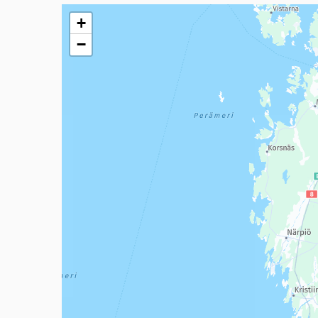
Seuraavassa elementissä on kartta, joka esittää tämän 
+
−