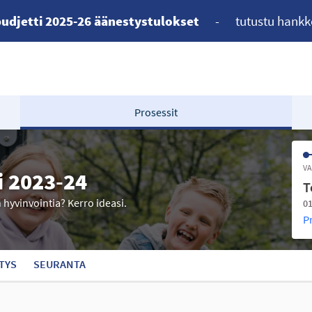
udjetti 2025-26 äänestystulokset
-
tutustu hankk
Prosessit
VA
i 2023-24
T
n hyvinvointia? Kerro ideasi.
01
P
TYS
SEURANTA