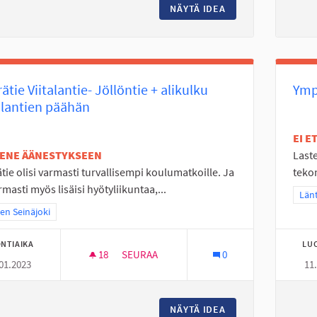
NÄYTÄ IDEA
OHJATTUA HÖNTSÄ
ätie Viitalantie- Jöllöntie + alikulku
Ymp
alantien päähän
EI 
TENE ÄÄNESTYKSEEN
Laste
tie olisi varmasti turvallisempi koulumatkoille. Ja
tekon
rmasti myös lisäisi hyötyliikuntaa,...
Raj
Länt
a tulokset teeman mukaan: Itäinen Seinäjoki
nen Seinäjoki
NTIAIKA
LU
18
18 SEURAAJAA
SEURAA
0
01.2023
11
PYÖRÄTIE VIITALANTIE- JÖLLÖNTIE + ALIK
NÄYTÄ IDEA
PYÖRÄTIE VIITALAN