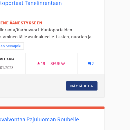
toportaat Tanelinrantaan
ETENE ÄÄNESTYKSEEN
linranta/Karhuvuori. Kuntoportaiden
taminen tälle asuinalueelle. Lasten, nuorten ja...
a tulokset teeman mukaan: Itäinen Seinäjoki
nen Seinäjoki
ONTIAIKA
19
19 SEURAAJAA
SEURAA
2
.01.2023
KUNTOPORTAAT TANELINRANTAAN
RKETIN TILALLE
NÄYTÄ IDEA
KUNTOPORTAAT T
ovalvontaa Pajuluoman Roubelle