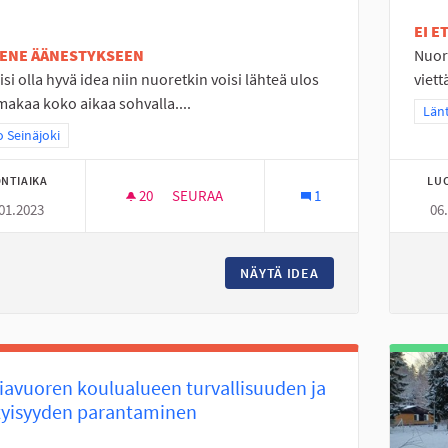
EI 
TENE ÄÄNESTYKSEEN
Nuor
isi olla hyvä idea niin nuoretkin voisi lähteä ulos
viett
makaa koko aikaa sohvalla....
Raj
Länt
a tulokset teeman mukaan: Koko Seinäjoki
 Seinäjoki
NTIAIKA
LU
20
20 SEURAAJAA
SEURAA
1
01.2023
06
TÄYSIMITTAINEN FRISBEEGOLF RATA TANE
NÄYTÄ IDEA
TÄYSIMITTAINEN F
iavuoren koulualueen turvallisuuden ja
tyisyyden parantaminen