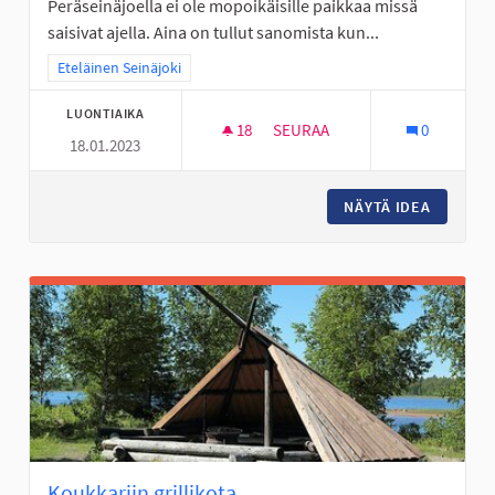
Peräseinäjoella ei ole mopoikäisille paikkaa missä
saisivat ajella. Aina on tullut sanomista kun...
Rajaa tulokset teeman mukaan: Eteläinen Seinäjoki
Eteläinen Seinäjoki
LUONTIAIKA
18
18 SEURAAJAA
SEURAA
0
18.01.2023
PERÄSEINÄJOEN NUORILLE MO
NÄYTÄ IDEA
PERÄSEI
Koukkariin grillikota