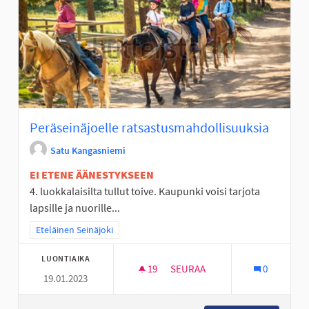
Peräseinäjoelle ratsastusmahdollisuuksia
Satu Kangasniemi
EI ETENE ÄÄNESTYKSEEN
4. luokkalaisilta tullut toive. Kaupunki voisi tarjota
lapsille ja nuorille...
Rajaa tulokset teeman mukaan: Eteläinen Seinäjoki
Eteläinen Seinäjoki
LUONTIAIKA
19
19 SEURAAJAA
SEURAA
0
19.01.2023
PERÄSEINÄJOELLE RATSASTU