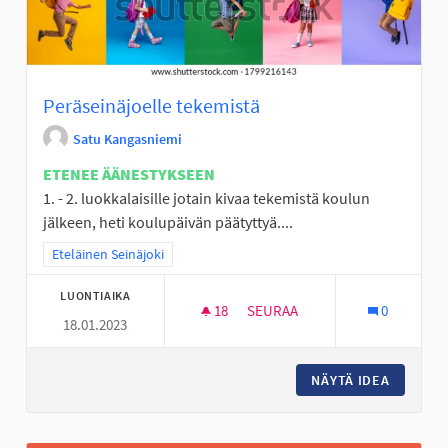
Peräseinäjoelle tekemistä
Satu Kangasniemi
ETENEE ÄÄNESTYKSEEN
1. - 2. luokkalaisille jotain kivaa tekemistä koulun
jälkeen, heti koulupäivän päätyttyä....
Rajaa tulokset teeman mukaan: Eteläinen Seinäjoki
Eteläinen Seinäjoki
LUONTIAIKA
18
18 SEURAAJAA
SEURAA
0
18.01.2023
PERÄSEINÄJOELLE TEKEMISTÄ
NÄYTÄ IDEA
PERÄSEI