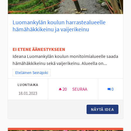
Luomankylän koulun harrastealueelle
hämähäkkikeinu ja vaijerikeinu
EI ETENE ÄÄNESTYKSEEN
Ideana Luomankylän koulun monitoimialueelle saada
hämähäkkikeinu sekä vaijerikeinu. Alueella on...
Rajaa tulokset teeman mukaan: Eteläinen Seinäjoki
Eteläinen Seinäjoki
LUONTIAIKA
20
20 SEURAAJAA
SEURAA
0
18.01.2023
LUOMANKYLÄN KOULUN HARRAS
NÄYTÄ IDEA
LUOMANK