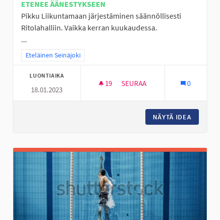
ETENEE ÄÄNESTYKSEEN
Pikku Liikuntamaan järjestäminen säännöllisesti
Ritolahalliin. Vaikka kerran kuukaudessa.
...
Rajaa tulokset teeman mukaan: Eteläinen Seinäjoki
Eteläinen Seinäjoki
LUONTIAIKA
19
19 SEURAAJAA
SEURAA
0
18.01.2023
PERÄSEINÄJOELLE PIKKU LIIK
NÄYTÄ IDEA
PERÄSEI