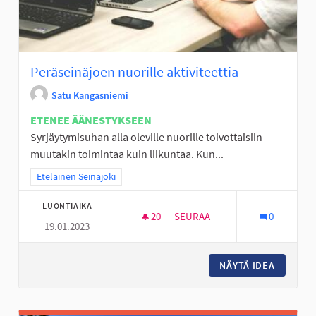
Peräseinäjoen nuorille aktiviteettia
Satu Kangasniemi
ETENEE ÄÄNESTYKSEEN
Syrjäytymisuhan alla oleville nuorille toivottaisiin
muutakin toimintaa kuin liikuntaa. Kun...
Rajaa tulokset teeman mukaan: Eteläinen Seinäjoki
Eteläinen Seinäjoki
LUONTIAIKA
20
20 SEURAAJAA
SEURAA
0
19.01.2023
PERÄSEINÄJOEN NUORILLE AKT
NÄYTÄ IDEA
PERÄSEI