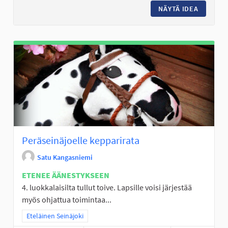
NÄYTÄ IDEA
PERÄSEI
Peräseinäjoelle kepparirata
Satu Kangasniemi
ETENEE ÄÄNESTYKSEEN
4. luokkalaisilta tullut toive. Lapsille voisi järjestää
myös ohjattua toimintaa...
Rajaa tulokset teeman mukaan: Eteläinen Seinäjoki
Eteläinen Seinäjoki