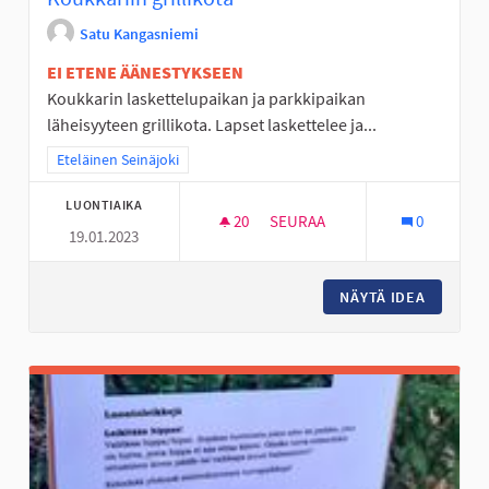
Satu Kangasniemi
EI ETENE ÄÄNESTYKSEEN
Koukkarin laskettelupaikan ja parkkipaikan
läheisyyteen grillikota. Lapset laskettelee ja...
Rajaa tulokset teeman mukaan: Eteläinen Seinäjoki
Eteläinen Seinäjoki
LUONTIAIKA
20
20 SEURAAJAA
SEURAA
0
19.01.2023
KOUKKARIIN GRILLIKOTA
NÄYTÄ IDEA
KOUKKAR