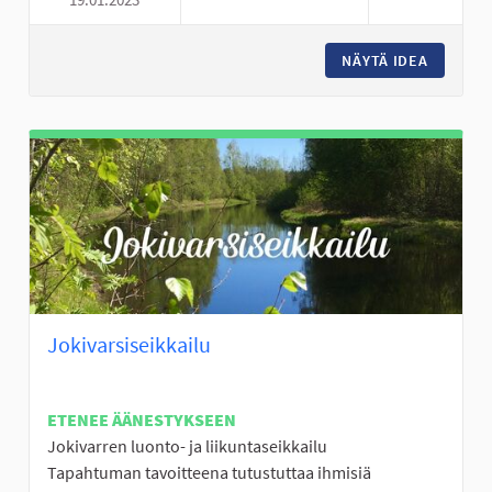
PERÄSEINÄJOELLE LASTENTAP
NÄYTÄ IDEA
PERÄSE
Jokivarsiseikkailu
ETENEE ÄÄNESTYKSEEN
Jokivarren luonto- ja liikuntaseikkailu
Tapahtuman tavoitteena tutustuttaa ihmisiä