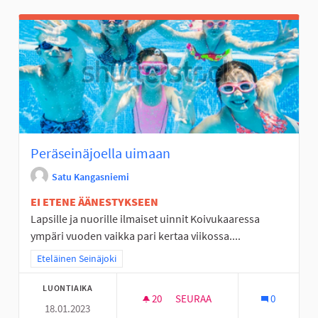
Peräseinäjoella uimaan
Satu Kangasniemi
EI ETENE ÄÄNESTYKSEEN
Lapsille ja nuorille ilmaiset uinnit Koivukaaressa
ympäri vuoden vaikka pari kertaa viikossa....
Rajaa tulokset teeman mukaan: Eteläinen Seinäjoki
Eteläinen Seinäjoki
LUONTIAIKA
20
20 SEURAAJAA
SEURAA
0
18.01.2023
PERÄSEINÄJOELLA UIMAAN