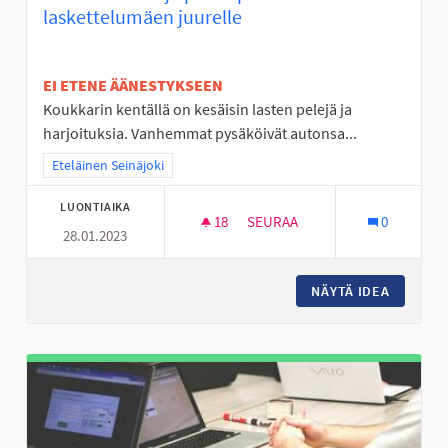
laskettelumäen juurelle
EI ETENE ÄÄNESTYKSEEN
Koukkarin kentällä on kesäisin lasten pelejä ja
harjoituksia. Vanhemmat pysäköivät autonsa...
Rajaa tulokset teeman mukaan: Eteläinen Seinäjoki
Eteläinen Seinäjoki
LUONTIAIKA
18
18 SEURAAJAA
SEURAA
0
28.01.2023
LAAVU TAI KOTA JA PARKKIPA
NÄYTÄ IDEA
LAAVU T