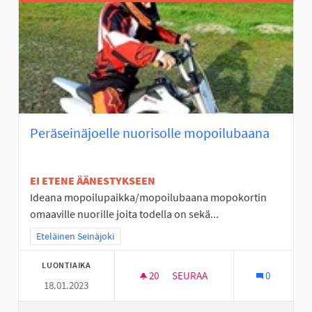
Peräseinäjoelle nuorisolle mopoilubaana
EI ETENE ÄÄNESTYKSEEN
Ideana mopoilupaikka/mopoilubaana mopokortin
omaaville nuorille joita todella on sekä...
Rajaa tulokset teeman mukaan: Eteläinen Seinäjoki
Eteläinen Seinäjoki
LUONTIAIKA
20
20 SEURAAJAA
SEURAA
0
18.01.2023
PERÄSEINÄJOELLE NUORISOL