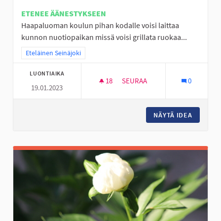
ETENEE ÄÄNESTYKSEEN
Haapaluoman koulun pihan kodalle voisi laittaa
kunnon nuotiopaikan missä voisi grillata ruokaa...
Rajaa tulokset teeman mukaan: Eteläinen Seinäjoki
Eteläinen Seinäjoki
LUONTIAIKA
18
18 SEURAAJAA
SEURAA
0
19.01.2023
HAAPALUOMAN KODAN PARAN
NÄYTÄ IDEA
HAAPAL