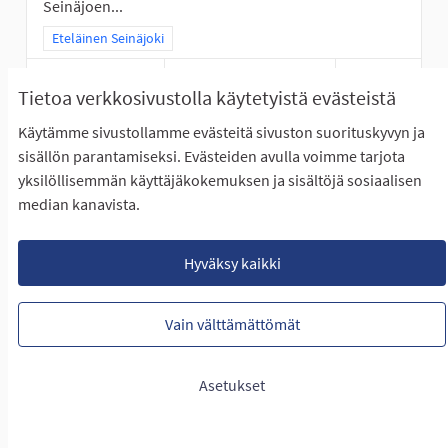
Seinäjoen...
Rajaa tulokset teeman mukaan: Eteläinen Seinäjoki
Eteläinen Seinäjoki
LUONTIAIKA
Tietoa verkkosivustolla käytetyistä evästeistä
20
20 SEURAAJAA
SEURAA
0
31.01.2023
JOKIVARSISEIKKAILU
Käytämme sivustollamme evästeitä sivuston suorituskyvyn ja
sisällön parantamiseksi. Evästeiden avulla voimme tarjota
NÄYTÄ IDEA
JOKIVAR
yksilöllisemmän käyttäjäkokemuksen ja sisältöjä sosiaalisen
median kanavista.
Peräseinäjoen agility-radan valaistus
Hyväksy kaikki
Vain välttämättömät
EI ETENE ÄÄNESTYKSEEN
Peräseinäjoella, Sahatiellä, sijaitsevan koirien agility-
radan valaiseminen. Alueella on jo...
Asetukset
Rajaa tulokset teeman mukaan: Eteläinen Seinäjoki
Eteläinen Seinäjoki