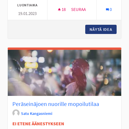
LUONTIAIKA
18
18 SEURAAJAA
SEURAA
0
19.01.2023
PERÄSEINÄJOELLE KEPPARIRA
NÄYTÄ IDEA
PERÄSEI
Peräseinäjoen nuorille mopoilutilaa
Satu Kangasniemi
EI ETENE ÄÄNESTYKSEEN