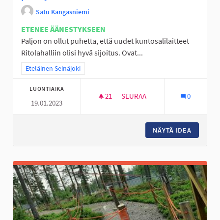
Satu Kangasniemi
ETENEE ÄÄNESTYKSEEN
Paljon on ollut puhetta, että uudet kuntosalilaitteet
Ritolahalliin olisi hyvä sijoitus. Ovat...
Rajaa tulokset teeman mukaan: Eteläinen Seinäjoki
Eteläinen Seinäjoki
LUONTIAIKA
21
21 SEURAAJAA
SEURAA
0
19.01.2023
PERÄSEINÄJOEN NUORILLE KUN
NÄYTÄ IDEA
PERÄSEI