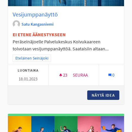
Vesijumppanäyttö
Satu Kangasniemi
EI ETENE ÄÄNESTYKSEEN
Peräseinäjoelle Palvelukeskus Koivukaareen
toivotaan vesijumppanäyttöä. Saataisiin altaan...
Rajaa tulokset teeman mukaan: Eteläinen Seinäjoki
Eteläinen Seinäjoki
LUONTIAIKA
23
23 SEURAAJAA
SEURAA
0
18.01.2023
VESIJUMPPANÄYTTÖ
NÄYTÄ IDEA
VESIJU