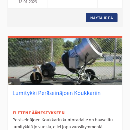
18.01.2023
PERÄSEINÄJOELLE LUOMANKYLÄ
NÄYTÄ IDEA
PERÄSEI
Lumitykki Peräseinäjoen Koukkariin
EI ETENE ÄÄNESTYKSEEN
Peräseinäjoen Koukkarin kuntoradalle on haaveiltu
lumitykkiä jo vuosia, ellei jopa vuosikymmeniä....