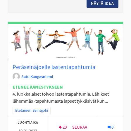
NÄYTÄ IDEA
PERÄSE
Peräseinäjoelle lastentapahtumia
Satu Kangasniemi
ETENEE ÄÄNESTYKSEEN
4. luokkalaiset toivoo lastentapahtumia. Lähikset
lähemmäs -tapahtumasta lapset tykkäsivät kun...
Rajaa tulokset teeman mukaan: Eteläinen Seinäjoki
Eteläinen Seinäjoki
LUONTIAIKA
20
20 SEURAAJAA
SEURAA
0
19.01.2023