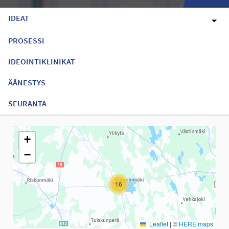
IDEAT
PROSESSI
IDEOINTIKLINIKAT
ÄÄNESTYS
SEURANTA
Seuraavassa elementissä on kartta, joka esittää tämän sivun tiet
+
−
16
Leaflet
|
©
HERE maps