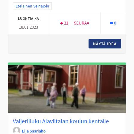
Rajaa tulokset teeman mukaan: Eteläinen Seinäjoki
Eteläinen Seinäjoki
LUONTIAIKA
21
21 SEURAAJAA
SEURAA
0
18.01.2023
LUMITYKKI PERÄSEINÄJOEN K
NÄYTÄ IDEA
LUMITYK
Vaijeriliuku Alaviitalan koulun kentälle
Eija Saariaho