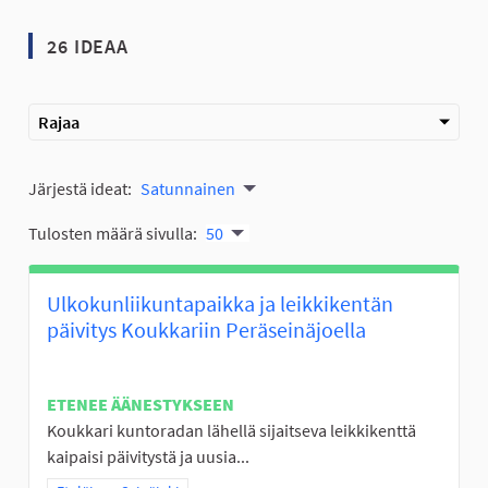
26 IDEAA
Rajaa
Järjestä ideat:
Satunnainen
Tulosten määrä sivulla:
50
Ulkokunliikuntapaikka ja leikkikentän
päivitys Koukkariin Peräseinäjoella
ETENEE ÄÄNESTYKSEEN
Koukkari kuntoradan lähellä sijaitseva leikkikenttä
kaipaisi päivitystä ja uusia...