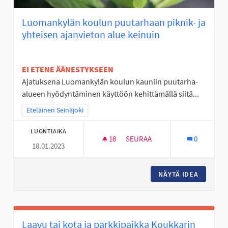
Luomankylän koulun puutarhaan piknik- ja
yhteisen ajanvieton alue keinuin
EI ETENE ÄÄNESTYKSEEN
Ajatuksena Luomankylän koulun kauniin puutarha-
alueen hyödyntäminen käyttöön kehittämällä siitä...
Rajaa tulokset teeman mukaan: Eteläinen Seinäjoki
Eteläinen Seinäjoki
LUONTIAIKA
18
18 SEURAAJAA
SEURAA
0
18.01.2023
LUOMANKYLÄN KOULUN PUUTAR
NÄYTÄ IDEA
LUOMANK
Laavu tai kota ja parkkipaikka Koukkarin