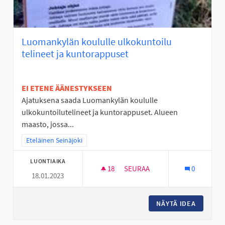
Luomankylän koululle ulkokuntoilu
telineet ja kuntorappuset
EI ETENE ÄÄNESTYKSEEN
Ajatuksena saada Luomankylän koululle
ulkokuntoilutelineet ja kuntorappuset. Alueen
maasto, jossa...
Rajaa tulokset teeman mukaan: Eteläinen Seinäjoki
Eteläinen Seinäjoki
LUONTIAIKA
18
18 SEURAAJAA
SEURAA
0
18.01.2023
LUOMANKYLÄN KOULULLE ULK
NÄYTÄ IDEA
LUOMANK