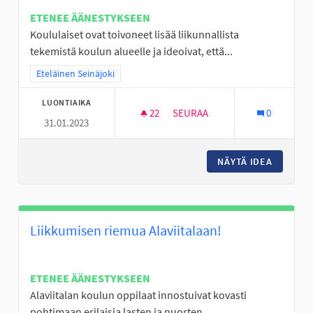
ETENEE ÄÄNESTYKSEEN
Koululaiset ovat toivoneet lisää liikunnallista
tekemistä koulun alueelle ja ideoivat, että...
Rajaa tulokset teeman mukaan: Eteläinen Seinäjoki
Eteläinen Seinäjoki
LUONTIAIKA
22
22 SEURAAJAA
SEURAA
0
31.01.2023
VAIJERILIUKU ALAVIITALAN K
NÄYTÄ IDEA
VAIJERI
Liikkumisen riemua Alaviitalaan!
ETENEE ÄÄNESTYKSEEN
Alaviitalan koulun oppilaat innostuivat kovasti
pohtimaan erilaisia lasten ja nuorten...