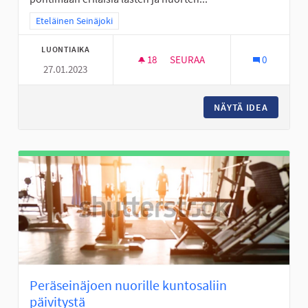
Rajaa tulokset teeman mukaan: Eteläinen Seinäjoki
Eteläinen Seinäjoki
LUONTIAIKA
18
18 SEURAAJAA
SEURAA
0
27.01.2023
LIIKKUMISEN RIEMUA ALAVIITA
NÄYTÄ IDEA
LIIKKUM
Peräseinäjoen nuorille kuntosaliin
päivitystä