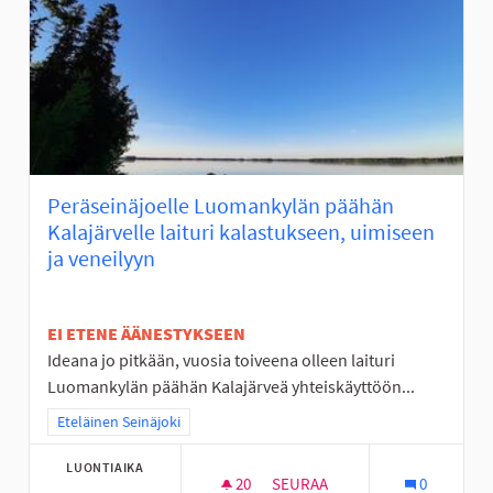
Peräseinäjoelle Luomankylän päähän
Kalajärvelle laituri kalastukseen, uimiseen
ja veneilyyn
EI ETENE ÄÄNESTYKSEEN
Ideana jo pitkään, vuosia toiveena olleen laituri
Luomankylän päähän Kalajärveä yhteiskäyttöön...
Rajaa tulokset teeman mukaan: Eteläinen Seinäjoki
Eteläinen Seinäjoki
LUONTIAIKA
20
20 SEURAAJAA
SEURAA
0