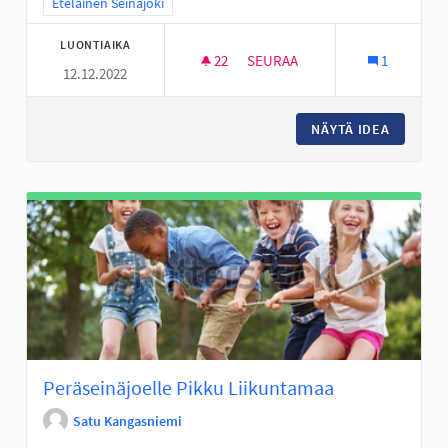
Rajaa tulokset teeman mukaan: Eteläinen Seinäjoki
Eteläinen Seinäjoki
LUONTIAIKA
22
22 SEURAAJAA
SEURAA
1
12.12.2022
ULKOKUNLIIKUNTAPAIKKA JA L
NÄYTÄ IDEA
ULKOKUN
Peräseinäjoelle Pikku Liikuntamaa
Satu Kangasniemi