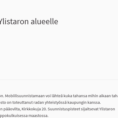
listaron alueelle
ön. Mobiilisuunnistamaan voi lähteä kuka tahansa mihin aikaan ta
jaosto on toteuttanut radan yhteistyössä kaupungin kanssa.
 pääovilta, Kirkkokuja 20. Suunnistuspisteet sijaitsevat Ylistaron
elppokulkuisessa maastossa.