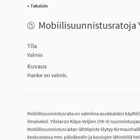
« Takaisin
Mobiilisuunnistusratoja Y
Tila
Valmis
Kuvaus
Hanke on valmis.
Mobiilisuunnistusrata on valmiina asukkaiden käyttö
ilmaiseksi. Ylistaron Kilpa-Veljien (YK-V) suunnistus
Mobiilisuunnistusradan lähtöpiste löytyy Kirmaushallin
keskustassa mm. päiväkodin ja koulujen lähistöllä h