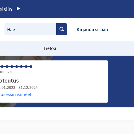
eisiin
Hae
Kirjaudu sisään
Tietoa
IHE 8 / 8
oteutus
.01.2023 - 31.12.2024
rosessin vaiheet