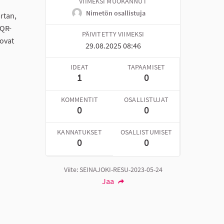
VIIMEKSI MUOKANNUT
Nimetön osallistuja
rtan,
 QR-
PÄIVITETTY VIIMEKSI
 ovat
29.08.2025 08:46
IDEAT
TAPAAMISET
1
0
KOMMENTIT
OSALLISTUJAT
0
0
KANNATUKSET
OSALLISTUMISET
0
0
Viite: SEINAJOKI-RESU-2023-05-24
Jaa