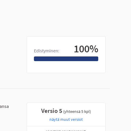
100%
Edistyminen:
hansa
Versio 5
(yhteensä 5 kpl)
näytä muut versiot