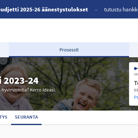
udjetti 2025-26 äänestystulokset
-
tutustu hankk
Prosessit
VA
i 2023-24
T
n hyvinvointia? Kerro ideasi.
01
P
TYS
SEURANTA