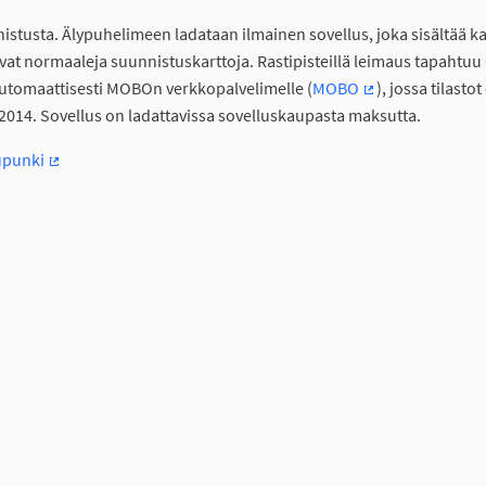
stusta. Älypuhelimeen ladataan ilmainen sovellus, joka sisältää ka
at normaaleja suunnistuskarttoja. Rastipisteillä leimaus tapahtuu
 automaattisesti MOBOn verkkopalvelimelle (
MOBO
), jossa tilastot
(Ulkoinen linkki)
014. Sovellus on ladattavissa sovelluskaupasta maksutta.
upunki
(Ulkoinen linkki)