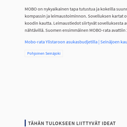
MOBO on nykyaikainen tapa tutustua ja kokeilla suunni
kompassin ja leimaustoiminnon. Sovelluksen kartat ov
koodin kautta. Leimaustiedot siirtyvät sovelluksesta
nähtävillä. Suomen ensimmäinen MOBO-rata avattiin 2
Mobo-rata Ylistaroon asukasbudjetilla | Seinäjoen ka
Rajaa tulokset teeman mukaan: Pohjoinen Seinäjoki
Pohjoinen Seinäjoki
TÄHÄN TULOKSEEN LIITTYVÄT IDEAT