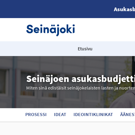
Asukasb
Etusivu
Seinäjoen asukasbudjett
Miten sinä edistäisit seinäjokelaisten lasten ja nuorte
PROSESSI
IDEAT
IDEOINTIKLINIKAT
ÄÄNES