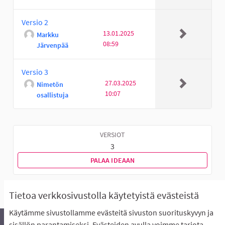
Versio 2
13.01.2025
Markku
08:59
Järvenpää
Versio 3
27.03.2025
Nimetön
10:07
osallistuja
VERSIOT
3
PALAA IDEAAN
Tietoa verkkosivustolla käytetyistä evästeistä
Käytämme sivustollamme evästeitä sivuston suorituskyvyn ja
sisällön parantamiseksi. Evästeiden avulla voimme tarjota