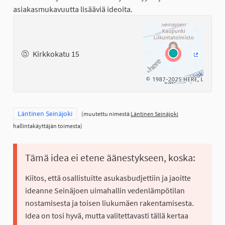
asiakasmukavuutta lisääviä ideoita.
Kirkkokatu 15
(Ulkoinen
Rajaa tulokset teeman mukaan: Läntinen Seinäjoki
Läntinen Seinäjoki
(muutettu nimestä
Läntinen Seinäjoki
hallintakäyttäjän toimesta)
Tämä idea ei etene äänestykseen, koska:
Kiitos, että osallistuitte asukasbudjettiin ja jaoitte
ideanne Seinäjoen uimahallin vedenlämpötilan
nostamisesta ja toisen liukumäen rakentamisesta.
Idea on tosi hyvä, mutta valitettavasti tällä kertaa