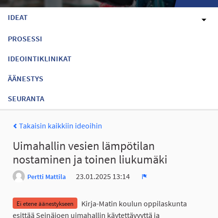
IDEAT
PROSESSI
IDEOINTIKLINIKAT
ÄÄNESTYS
SEURANTA
Takaisin kaikkiin ideoihin
Uimahallin vesien lämpötilan
nostaminen ja toinen liukumäki
23.01.2025 13:14
Pertti Mattila
Ilmoita
Kirja-Matin koulun oppilaskunta
Ei etene äänestykseen
esittää Seinäjoen uimahallin käytettävyyttä ja