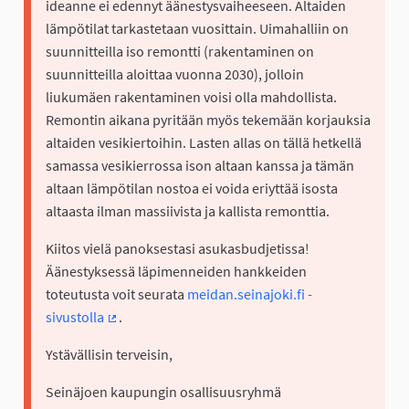
ideanne ei edennyt äänestysvaiheeseen. Altaiden
lämpötilat tarkastetaan vuosittain. Uimahalliin on
suunnitteilla iso remontti (rakentaminen on
suunnitteilla aloittaa vuonna 2030), jolloin
liukumäen rakentaminen voisi olla mahdollista.
Remontin aikana pyritään myös tekemään korjauksia
altaiden vesikiertoihin. Lasten allas on tällä hetkellä
samassa vesikierrossa ison altaan kanssa ja tämän
altaan lämpötilan nostoa ei voida eriyttää isosta
altaasta ilman massiivista ja kallista remonttia.
Kiitos vielä panoksestasi asukasbudjetissa!
Äänestyksessä läpimenneiden hankkeiden
toteutusta voit seurata
meidan.seinajoki.fi -
sivustolla
.
(Ulkoinen linkki)
Ystävällisin terveisin,
Seinäjoen kaupungin osallisuusryhmä