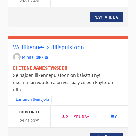
25.01.2025
VAIJERILIUKUMÄKI KASPERIIN
NÄYTÄ IDEA
VAIJERI
Wc liikenne- ja fiilispuistoon
Minna Rukkila
EI ETENE ÄÄNESTYKSEEN
Seinäjoen liikennepuistoon on kaivattu nyt
useamman vuoden ajan vessaa yleiseen käyttöön,
niin...
Rajaa tulokset teeman mukaan: Läntinen Seinäjoki
Läntinen Seinäjoki
LUONTIAIKA
2
2 SEURAAJAA
SEURAA
0
24.01.2025
WC LIIKENNE- JA FIILISPUIST