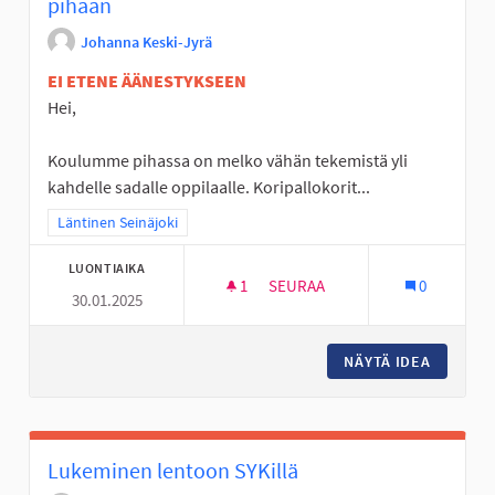
pihaan
Johanna Keski-Jyrä
EI ETENE ÄÄNESTYKSEEN
Hei,
Koulumme pihassa on melko vähän tekemistä yli
kahdelle sadalle oppilaalle. Koripallokorit...
Rajaa tulokset teeman mukaan: Läntinen Seinäjoki
Läntinen Seinäjoki
LUONTIAIKA
1
1 SEURAAJA
SEURAA
0
30.01.2025
ULKOLIIKUNTAVÄLINEITÄ LINT
NÄYTÄ IDEA
ULKOLII
Lukeminen lentoon SYKillä