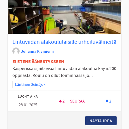
Lintuviidan alakoululaisille urheiluvälineitä
Johanna Kiviniemi
EI ETENE ÄÄNESTYKSEEN
Kasperissa sijaitsevaa Lintuviidan alakoulua käy n.200
oppilasta. Koulu on ollut toiminnassa jo...
Rajaa tulokset teeman mukaan: Läntinen Seinäjoki
Läntinen Seinäjoki
LUONTIAIKA
2
2 SEURAAJAA
SEURAA
2
28.01.2025
LINTUVIIDAN ALAKOULULAISIL
NÄYTÄ IDEA
LINTUVI