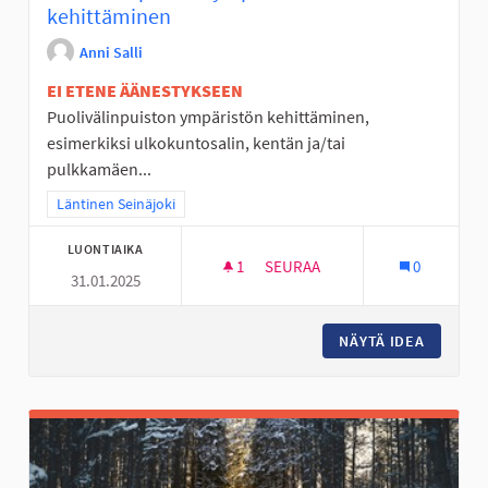
kehittäminen
Anni Salli
EI ETENE ÄÄNESTYKSEEN
Puolivälinpuiston ympäristön kehittäminen,
esimerkiksi ulkokuntosalin, kentän ja/tai
pulkkamäen...
Rajaa tulokset teeman mukaan: Läntinen Seinäjoki
Läntinen Seinäjoki
LUONTIAIKA
1
1 SEURAAJA
SEURAA
0
31.01.2025
PUOLIVÄLINPUISTON YMPÄRIS
NÄYTÄ IDEA
PUOLIVÄ