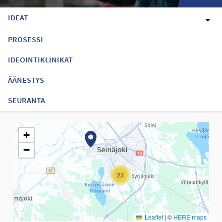
IDEAT
PROSESSI
IDEOINTIKLINIKAT
ÄÄNESTYS
SEURANTA
Seuraavassa elementissä on kartta, joka esittää tämän sivun tiet
+
−
23
Leaflet
|
©
HERE maps