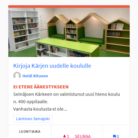
Kirjoja Kärjen uudelle koululle
Heidi Kitunen
EI ETENE ÄÄNESTYKSEEN
Seinäjoen Kärkeen on valmistunut uusi hieno koulu
n. 400 oppilaalle.
Vanhasta koulusta ei ole...
Rajaa tulokset teeman mukaan: Läntinen Seinäjoki
Läntinen Seinäjoki
LUONTIAIKA
1
1 SEURAAJA
SEURAA
0