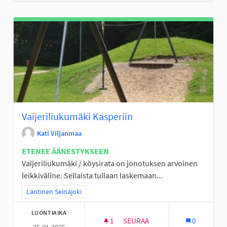
Vaijeriliukumäki Kasperiin
Kati Viljanmaa
ETENEE ÄÄNESTYKSEEN
Vaijeriliukumäki / köysirata on jonotuksen arvoinen
leikkiväline. Sellaista tullaan laskemaan...
Rajaa tulokset teeman mukaan: Läntinen Seinäjoki
Läntinen Seinäjoki
LUONTIAIKA
1
1 SEURAAJA
SEURAA
0