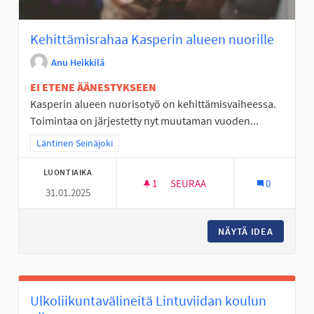
Kehittämisrahaa Kasperin alueen nuorille
Anu Heikkilä
EI ETENE ÄÄNESTYKSEEN
Kasperin alueen nuorisotyö on kehittämisvaiheessa.
Toimintaa on järjestetty nyt muutaman vuoden...
Rajaa tulokset teeman mukaan: Läntinen Seinäjoki
Läntinen Seinäjoki
LUONTIAIKA
1
1 SEURAAJA
SEURAA
0
31.01.2025
KEHITTÄMISRAHAA KASPERIN 
NÄYTÄ IDEA
KEHITTÄ
Ulkoliikuntavälineitä Lintuviidan koulun