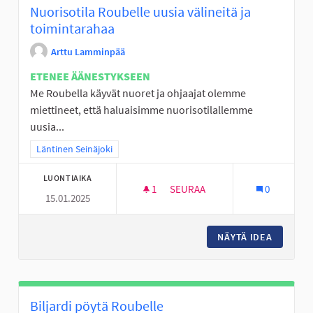
Nuorisotila Roubelle uusia välineitä ja
toimintarahaa
Arttu Lamminpää
ETENEE ÄÄNESTYKSEEN
Me Roubella käyvät nuoret ja ohjaajat olemme
miettineet, että haluaisimme nuorisotilallemme
uusia...
Rajaa tulokset teeman mukaan: Läntinen Seinäjoki
Läntinen Seinäjoki
LUONTIAIKA
1
1 SEURAAJA
SEURAA
0
15.01.2025
NUORISOTILA ROUBELLE UUSIA
NÄYTÄ IDEA
NUORISO
Biljardi pöytä Roubelle