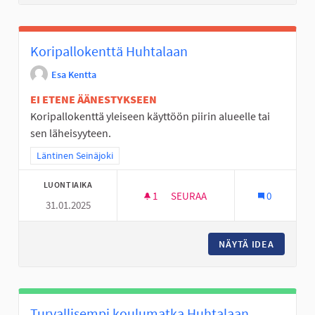
Koripallokenttä Huhtalaan
Esa Kentta
EI ETENE ÄÄNESTYKSEEN
Koripallokenttä yleiseen käyttöön piirin alueelle tai
sen läheisyyteen.
Rajaa tulokset teeman mukaan: Läntinen Seinäjoki
Läntinen Seinäjoki
LUONTIAIKA
1
1 SEURAAJA
SEURAA
0
31.01.2025
KORIPALLOKENTTÄ HUHTALAA
NÄYTÄ IDEA
KORIPA
Turvallisempi koulumatka Huhtalaan