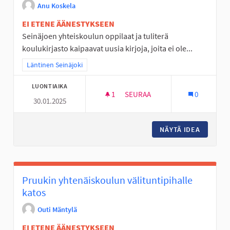
Anu Koskela
EI ETENE ÄÄNESTYKSEEN
Seinäjoen yhteiskoulun oppilaat ja tuliterä
koulukirjasto kaipaavat uusia kirjoja, joita ei ole...
Rajaa tulokset teeman mukaan: Läntinen Seinäjoki
Läntinen Seinäjoki
LUONTIAIKA
1
1 SEURAAJA
SEURAA
0
30.01.2025
LUKEMINEN LENTOON SYKILLÄ
NÄYTÄ IDEA
LUKEMIN
Pruukin yhtenäiskoulun välituntipihalle
katos
Outi Mäntylä
EI ETENE ÄÄNESTYKSEEN