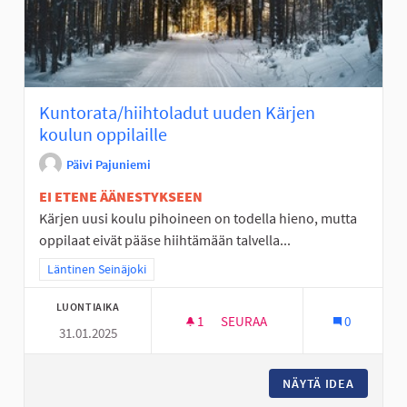
Kuntorata/hiihtoladut uuden Kärjen
koulun oppilaille
Päivi Pajuniemi
EI ETENE ÄÄNESTYKSEEN
Kärjen uusi koulu pihoineen on todella hieno, mutta
oppilaat eivät pääse hiihtämään talvella...
Rajaa tulokset teeman mukaan: Läntinen Seinäjoki
Läntinen Seinäjoki
LUONTIAIKA
1
1 SEURAAJA
SEURAA
0
31.01.2025
KUNTORATA/HIIHTOLADUT UUD
NÄYTÄ IDEA
KUNTORA