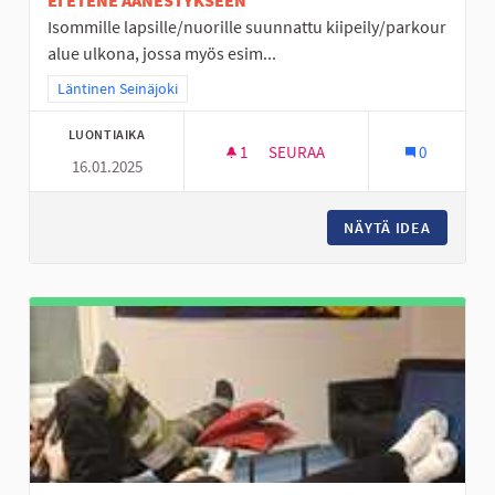
EI ETENE ÄÄNESTYKSEEN
Isommille lapsille/nuorille suunnattu kiipeily/parkour
alue ulkona, jossa myös esim...
Rajaa tulokset teeman mukaan: Läntinen Seinäjoki
Läntinen Seinäjoki
LUONTIAIKA
1
1 SEURAAJA
SEURAA
0
16.01.2025
ULKO PARKOUR ALUE ISOMMILL
NÄYTÄ IDEA
ULKO PA