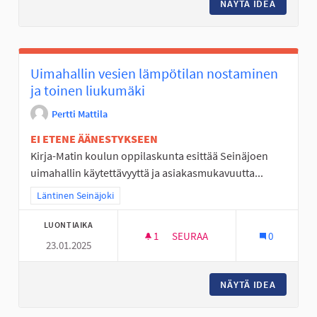
NÄYTÄ IDEA
WC LIIK
Uimahallin vesien lämpötilan nostaminen
ja toinen liukumäki
Pertti Mattila
EI ETENE ÄÄNESTYKSEEN
Kirja-Matin koulun oppilaskunta esittää Seinäjoen
uimahallin käytettävyyttä ja asiakasmukavuutta...
Rajaa tulokset teeman mukaan: Läntinen Seinäjoki
Läntinen Seinäjoki
LUONTIAIKA
1
1 SEURAAJA
SEURAA
0
23.01.2025
UIMAHALLIN VESIEN LÄMPÖTIL
NÄYTÄ IDEA
UIMAHAL