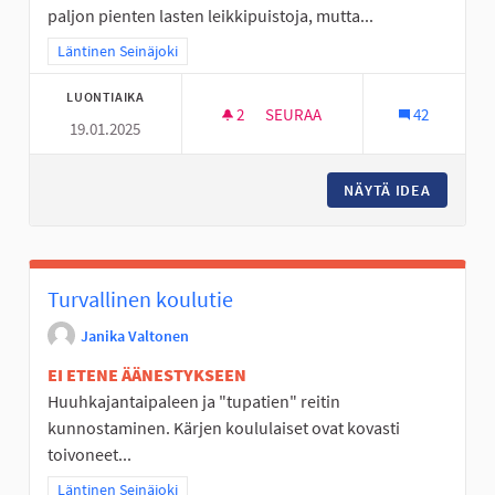
paljon pienten lasten leikkipuistoja, mutta...
Rajaa tulokset teeman mukaan: Läntinen Seinäjoki
Läntinen Seinäjoki
LUONTIAIKA
2
2 SEURAAJAA
SEURAA
42
19.01.2025
ULKOKUNTOSALI UUDEN KÄRJ
NÄYTÄ IDEA
ULKOKU
Turvallinen koulutie
Janika Valtonen
EI ETENE ÄÄNESTYKSEEN
Huuhkajantaipaleen ja "tupatien" reitin
kunnostaminen. Kärjen koululaiset ovat kovasti
toivoneet...
Rajaa tulokset teeman mukaan: Läntinen Seinäjoki
Läntinen Seinäjoki