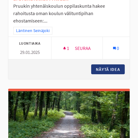
Pruukin yhtenäiskoulun oppilaskunta hakee
rahoitusta oman koulun välituntipihan
ehostamiseen:...
Rajaa tulokset teeman mukaan: Läntinen Seinäjoki
Läntinen Seinäjoki
LUONTIAIKA
1
1 SEURAAJA
SEURAA
0
29.01.2025
PRUUKIN YHTENÄISKOULUN VÄ
NÄYTÄ IDEA
PRUUKIN