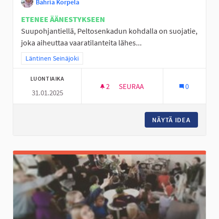
Bahria Korpela
ETENEE ÄÄNESTYKSEEN
Suupohjantiellä, Peltosenkadun kohdalla on suojatie,
joka aiheuttaa vaaratilanteita lähes...
Rajaa tulokset teeman mukaan: Läntinen Seinäjoki
Läntinen Seinäjoki
LUONTIAIKA
2
2 SEURAAJAA
SEURAA
0
31.01.2025
TURVALLISEMPI KOULUMATKA A
NÄYTÄ IDEA
TURVALL