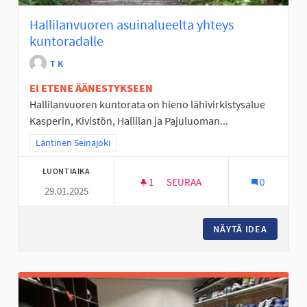
Hallilanvuoren asuinalueelta yhteys
kuntoradalle
T K
EI ETENE ÄÄNESTYKSEEN
Hallilanvuoren kuntorata on hieno lähivirkistysalue
Kasperin, Kivistön, Hallilan ja Pajuluoman...
Rajaa tulokset teeman mukaan: Läntinen Seinäjoki
Läntinen Seinäjoki
LUONTIAIKA
1
1 SEURAAJA
SEURAA
0
29.01.2025
HALLILANVUOREN ASUINALUEE
NÄYTÄ IDEA
HALLILA