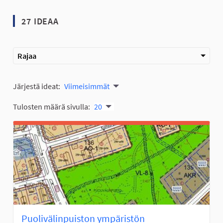
27 IDEAA
Rajaa
Järjestä ideat:
Viimeisimmät
Tulosten määrä sivulla:
20
Puolivälinpuiston ympäristön