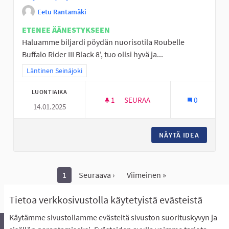
Eetu Rantamäki
ETENEE ÄÄNESTYKSEEN
Haluamme biljardi pöydän nuorisotila Roubelle
Buffalo Rider III Black 8', tuo olisi hyvä ja...
Rajaa tulokset teeman mukaan: Läntinen Seinäjoki
Läntinen Seinäjoki
LUONTIAIKA
1
1 SEURAAJA
SEURAA
0
14.01.2025
BILJARDI PÖYTÄ ROUBELLE
NÄYTÄ IDEA
BILJARD
1
Seuraava ›
Viimeinen »
Näytä kaikki peruutetut ideat
Tietoa verkkosivustolla käytetyistä evästeistä
Käytämme sivustollamme evästeitä sivuston suorituskyvyn ja