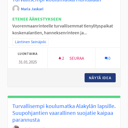
Maria Jaskari
ETENEE ÄÄNESTYKSEEN
Vuorenmaanrinteelle turvallisemmat tienylityspaikat
koskenalantien, hanneksenrinteen ja...
Rajaa tulokset teeman mukaan: Läntinen Seinäjoki
Läntinen Seinäjoki
LUONTIAIKA
2
2 SEURAAJAA
SEURAA
0
31.01.2025
TURVALLISEMPI KOULUMATKA
NÄYTÄ IDEA
TURVAL
Turvallisempi koulumatka Alakylän lapsille.
Suupohjantien vaarallinen suojatie kaipaa
parannusta