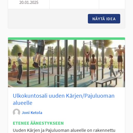
20.01.2025
KIRJOJA KÄRJEN UUDELLE KO
NÄYTÄ IDEA
KIRJOJA
Ulkokuntosali uuden Kärjen/Pajuluoman
alueelle
Joni Ketola
ETENEE ÄÄNESTYKSEEN
Uuden Kärjen ja Pajuluoman alueelle on rakennettu