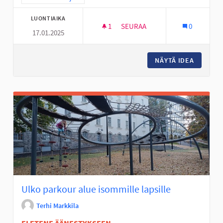
LUONTIAIKA
1
1 SEURAAJA
SEURAA
0
17.01.2025
TURVALLINEN KOULUTIE
NÄYTÄ IDEA
TURVALL
Ulko parkour alue isommille lapsille
Terhi Markkila