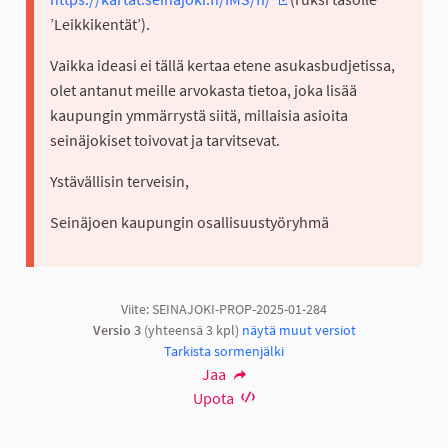
(Ulkoinen linkki)
’Leikkikentät’).
Vaikka ideasi ei tällä kertaa etene asukasbudjetissa,
olet antanut meille arvokasta tietoa, joka lisää
kaupungin ymmärrystä siitä, millaisia asioita
seinäjokiset toivovat ja tarvitsevat.
Ystävällisin terveisin,
Seinäjoen kaupungin osallisuustyöryhmä
Viite: SEINAJOKI-PROP-2025-01-284
Versio 3
(yhteensä 3 kpl)
näytä muut versiot
Tarkista sormenjälki
Jaa
Upota