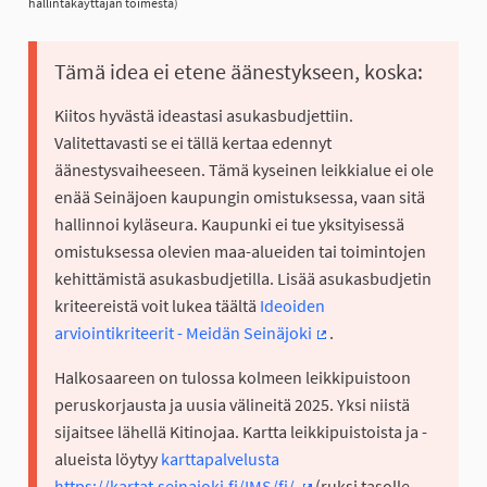
hallintakäyttäjän toimesta)
Tämä idea ei etene äänestykseen, koska:
Kiitos hyvästä ideastasi asukasbudjettiin.
Valitettavasti se ei tällä kertaa edennyt
äänestysvaiheeseen. Tämä kyseinen leikkialue ei ole
enää Seinäjoen kaupungin omistuksessa, vaan sitä
hallinnoi kyläseura. Kaupunki ei tue yksityisessä
omistuksessa olevien maa-alueiden tai toimintojen
kehittämistä asukasbudjetilla. Lisää asukasbudjetin
kriteereistä voit lukea täältä
Ideoiden
arviointikriteerit - Meidän Seinäjoki
.
(Ulkoinen linkki)
Halkosaareen on tulossa kolmeen leikkipuistoon
peruskorjausta ja uusia välineitä 2025. Yksi niistä
sijaitsee lähellä Kitinojaa. Kartta leikkipuistoista ja -
alueista löytyy
karttapalvelusta
https://kartat.seinajoki.fi/IMS/fi/
(ruksi tasolle