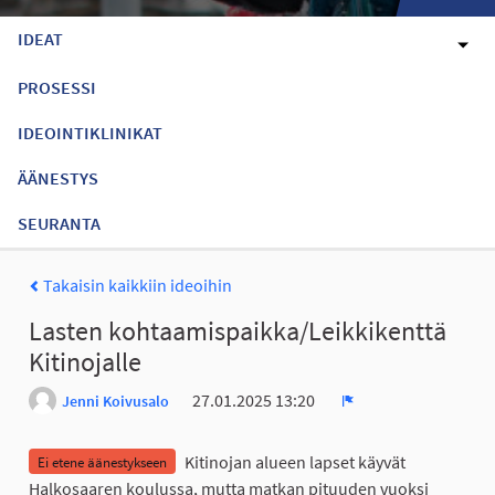
IDEAT
PROSESSI
IDEOINTIKLINIKAT
ÄÄNESTYS
SEURANTA
Takaisin kaikkiin ideoihin
Lasten kohtaamispaikka/Leikkikenttä
Kitinojalle
27.01.2025 13:20
Jenni Koivusalo
Ilmoita
Kitinojan alueen lapset käyvät
Ei etene äänestykseen
Halkosaaren koulussa, mutta matkan pituuden vuoksi