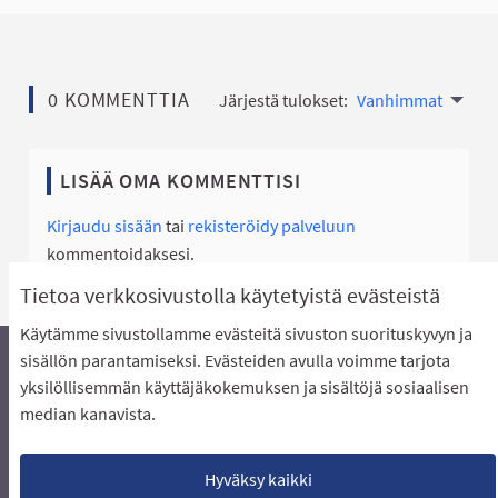
0 KOMMENTTIA
Järjestä tulokset:
Vanhimmat
LISÄÄ OMA KOMMENTTISI
Kirjaudu sisään
tai
rekisteröidy palveluun
kommentoidaksesi.
Tietoa verkkosivustolla käytetyistä evästeistä
Käytämme sivustollamme evästeitä sivuston suorituskyvyn ja
sisällön parantamiseksi. Evästeiden avulla voimme tarjota
yksilöllisemmän käyttäjäkokemuksen ja sisältöjä sosiaalisen
Äänestyksen pikaohjeet
Usein kysytyt kysymykset
median kanavista.
Näin äänestät Asukasbudjetissa
Yhteystiedot
Aluerajaukset ja budjetin jakautuminen alueille
Käyttöehdot asukkaille
Lataa avoimet datatiedostot
Hyväksy kaikki