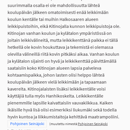
suurimmalla osalla ei ole mahdollisuutta lähteä
koulupäivän jälkeen omatoimisesti enää leikkimään
koulun kentälle tai muihin Halkosaaren alueen
leikkipuistoihin, eikä Kitinojalla kunnon leikkipuistoja ole.
Kitinojan vanhan koulun ja kylätalon ympäristössä on
joitain leikkivälineitä, mutta leikkikenttänä paikka ei tällä
hetkellä ole kovin houkuttava ja tekemistä ei olemassa
olevilla välineillä riitä kovin pitkäksi aikaa. Vanhan koulun
ja kylätalon sijainti on hyvä ja leikkikenttää päivittämällä
saataisiin koko Kitinojan alueen lapsia palveleva
kohtaamispaikka, johon lasten olisi helppo lähteä
koulupäivän jälkeen vielä leikkimään ja tapaamaan
kavereita. Kitinojalaisten lisäksi leikkikentälle voisi
käyttäjiä tulla myös Hanhikoskelta. Leikkikentälle
pienemmille lapsille kaivattaisiin vauvakiikkua. Kaiken
ikäisille hyvä lisä olisi esimerkiksi liukumäki sekä todella
hyvin kuntoa ja liikkumistaitoja kehittävä maatrampoliini.
Rajaa tulokset teeman mukaan: Pohjoinen Seinäjoki
Pohjoinen Seinäjoki
(muutettu nimestä
Pohjoinen Seinäjoki