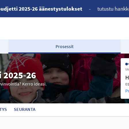
udjetti 2025-26 äänestystulokset
-
tutustu hankk
Prosessit
VA
i 2025-26
H
yvinvointia? Kerro ideasi.
01
P
TYS
SEURANTA