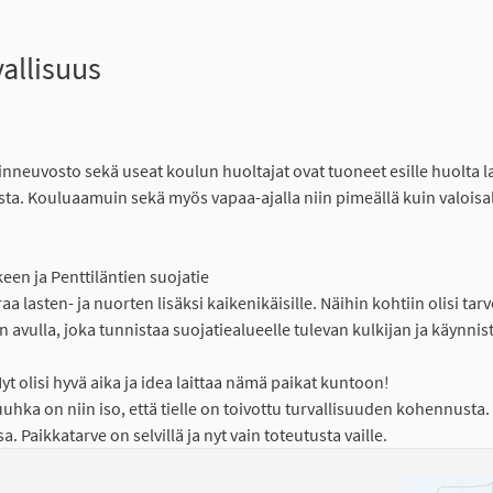
allisuus
euvosto sekä useat koulun huoltajat ovat tuoneet esille huolta la
desta. Kouluaamuin sekä myös vapaa-ajalla niin pimeällä kuin valoisa
keen ja Penttiläntien suojatie
a lasten- ja nuorten lisäksi kaikenikäisille. Näihin kohtiin olisi tarv
vulla, joka tunnistaa suojatiealueelle tulevan kulkijan ja käynnis
Nyt olisi hyvä aika ja idea laittaa nämä paikat kuntoon!
hka on niin iso, että tielle on toivottu turvallisuuden kohennusta
Paikkatarve on selvillä ja nyt vain toteutusta vaille.