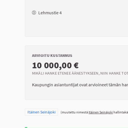
Lehmustie 4
ARVIOITU KUSTANNUS
10 000,00 €
MIKÄLI HANKE ETENEE ÄÄNESTYKSEEN, NIIN HANKE TO
Kaupungin asiantuntijat ovat arvioineet tämän h
Rajaa tulokset teeman mukaan: Itäinen Seinäjoki
Itäinen Seinäjoki
(muutettu nimestä
Itäinen Seinäjoki
hallintakä