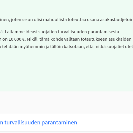
poinen, joten se on olisi mahdollista toteuttaa osana asukasbudjetoin
ää. Laitamme ideasi suojatien turvallisuuden parantamisesta
 on 10 000 €. Mikäli tämä kohde valitaan toteutukseen asukkaiden
 tehdään myöhemmin ja tällöin katsotaan, että mitkä suojatiet ote
en turvallisuuden parantaminen