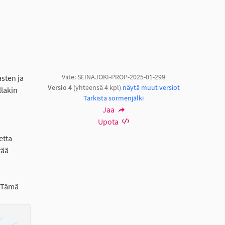
Viite: SEINAJOKI-PROP-2025-01-299
sten ja
Versio 4
(yhteensä 4 kpl)
näytä muut versiot
llakin
Tarkista sormenjälki
Jaa
Upota
etta
tää
. Tämä