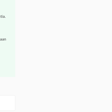
tia.
taan