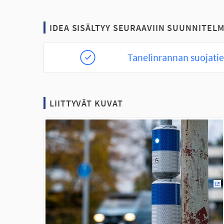
IDEA SISÄLTYY SEURAAVIIN SUUNNITELM
Tanelinrannan suojati
LIITTYVÄT KUVAT
(U