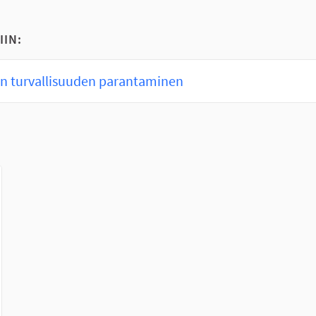
IIN:
en turvallisuuden parantaminen
lkoinen linkki)