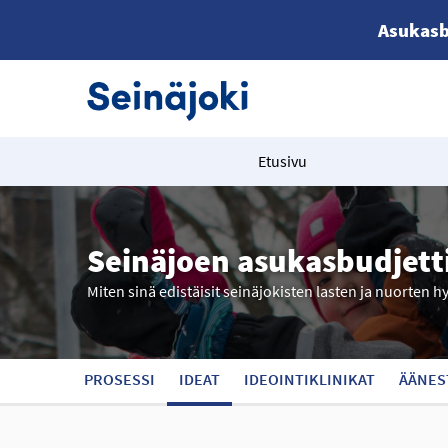
Asukasb
Etusivu
Seinäjoen asukasbudjett
Miten sinä edistäisit seinäjokisten lasten ja nuorten h
PROSESSI
IDEAT
IDEOINTIKLINIKAT
ÄÄNES