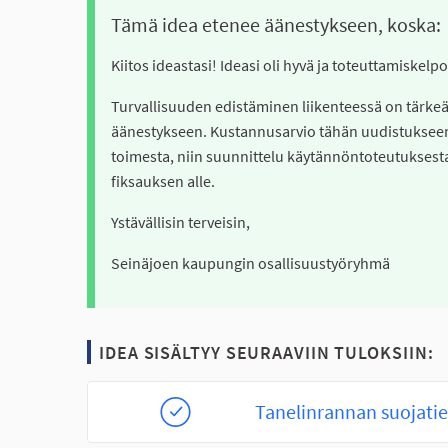
Tämä idea etenee äänestykseen, koska:
Kiitos ideastasi! Ideasi oli hyvä ja toteuttamiskel
Turvallisuuden edistäminen liikenteessä on tärke
äänestykseen. Kustannusarvio tähän uudistukseen
toimesta, niin suunnittelu käytännöntoteutuksesta
fiksauksen alle.
Ystävällisin terveisin,
Seinäjoen kaupungin osallisuustyöryhmä
IDEA SISÄLTYY SEURAAVIIN TULOKSIIN:
Tanelinrannan suojati