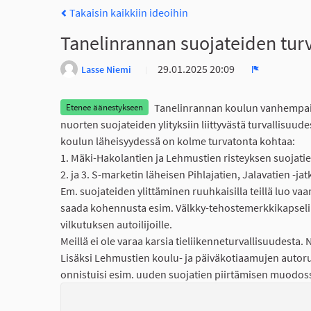
Takaisin kaikkiin ideoihin
Tanelinrannan suojateiden turv
29.01.2025 20:09
Lasse Niemi
Ilmoita
Tanelinrannan koulun vanhempainn
Etenee äänestykseen
nuorten suojateiden ylityksiin liittyvästä turvallisuu
koulun läheisyydessä on kolme turvatonta kohtaa:
1. Mäki-Hakolantien ja Lehmustien risteyksen suojatie
2. ja 3. S-marketin läheisen Pihlajatien, Jalavatien -jat
Em. suojateiden ylittäminen ruuhkaisilla teillä luo vaara
saada kohennusta esim. Välkky-tehostemerkkikapselin a
vilkutuksen autoilijoille.
Meillä ei ole varaa karsia tieliikenneturvallisuudesta. 
Lisäksi Lehmustien koulu- ja päiväkotiaamujen autoruu
onnistuisi esim. uuden suojatien piirtämisen muodossa. 