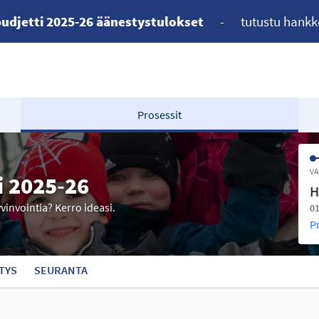
udjetti 2025-26 äänestystulokset
-
tutustu hankk
Prosessit
VA
i 2025-26
H
yvinvointia? Kerro ideasi.
01
P
TYS
SEURANTA