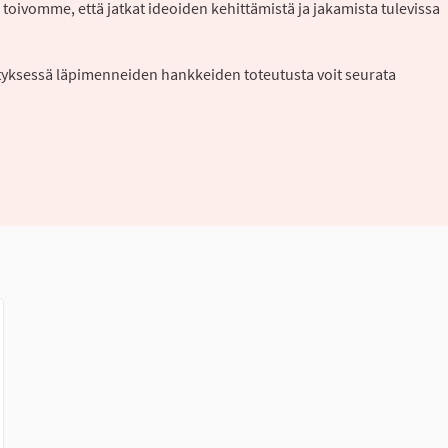
 toivomme, että jatkat ideoiden kehittämistä ja jakamista tulevissa
styksessä läpimenneiden hankkeiden toteutusta voit seurata
lkoinen linkki)