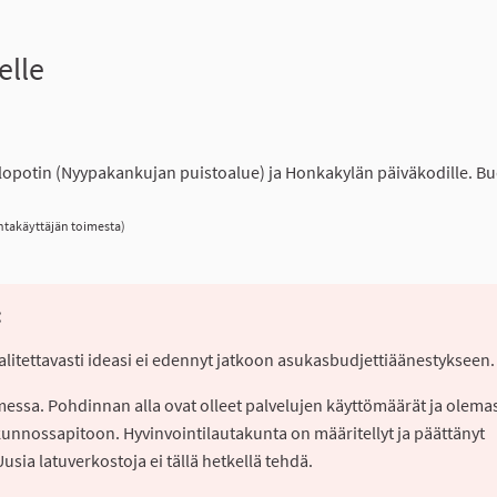
elle
a
lopotin (Nyypakankujan puistoalue) ja Honkakylän päiväkodille. Bud
ntakäyttäjän toimesta)
:
Valitettavasti ideasi ei edennyt jatkoon asukasbudjettiäänestykseen
imessa. Pohdinnan alla ovat olleet palvelujen käyttömäärät ja olema
kunnossapitoon. Hyvinvointilautakunta on määritellyt ja päättänyt
sia latuverkostoja ei tällä hetkellä tehdä.