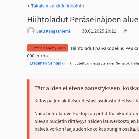
Takaisin kaikkiin ideoihin
Hiihtoladut Peräseinäjoen alue
30.01.2025 20:21
Satu Kangasniemi
Ilmoit
Hiihtoladut päiväkodeille: Peuka
Ei etene äänestykseen
000 euroa.
Rajaa tulokset teeman mukaan: Eteläinen Seinäjoki
Eteläinen Seinäjoki
(muutettu nimestä
Eteläinen Seinäjoki
halli
Tämä idea ei etene äänestykseen, koska
Kiitos paljon aktiivisuudestasi asukasbudjetissa. 
Näitä hiihtolatuverkostoja on pohdittu liikuntato
olevan budjetin riittävyys näiden latuverkostojen 
palveluverkon laajuuden koko kaupungin osalta. Uu