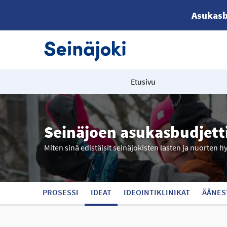
Asukasb
Etusivu
Seinäjoen asukasbudjett
Miten sinä edistäisit seinäjokisten lasten ja nuorten h
PROSESSI
IDEAT
IDEOINTIKLINIKAT
ÄÄNES