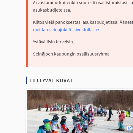
Arvostamme kuitenkin suuresti osallistumistasi, ja
asukasbudjeteissa.
Kiitos vielä panoksestasi asukasbudjetissa! Ääne
meidan.seinajoki.fi -sivustolla.
(Ulkoinen linkki)
Ystävällisin terveisin,
Seinäjoen kaupungin osallisuusryhmä
LIITTYVÄT KUVAT
(U