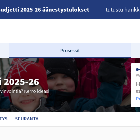
udjetti 2025-26 äänestystulokset
-
tutustu hankk
Prosessit
VA
i 2025-26
H
yvinvointia? Kerro ideasi.
01
P
TYS
SEURANTA