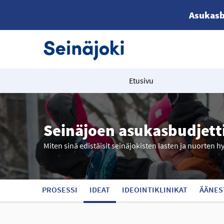
Asukasb
Etusivu
Seinäjoen asukasbudjett
Miten sinä edistäisit seinäjokisten lasten ja nuorten h
PROSESSI
IDEAT
IDEOINTIKLINIKAT
ÄÄNES