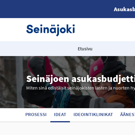
Asukasb
Etusivu
Seinäjoen asukasbudjett
Miten sinä edistäisit seinäjokisten lasten ja nuorten h
PROSESSI
IDEAT
IDEOINTIKLINIKAT
ÄÄNES