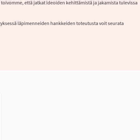
 toivomme, että jatkat ideoiden kehittämistä ja jakamista tulevissa
styksessä läpimenneiden hankkeiden toteutusta voit seurata
lkoinen linkki)