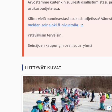
Arvostamme kuitenkin suuresti osallistumistasi, ja
asukasbudjeteissa.
Kiitos vielä panoksestasi asukasbudjetissa! Ääne
meidan.seinajoki.fi -sivustolla.
(Ulkoinen linkki)
Ystävällisin terveisin,
Seinäjoen kaupungin osallisuusryhmä
LIITTYVÄT KUVAT
(U