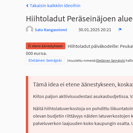
Takaisin kaikkiin ideoihin
Hiihtoladut Peräseinäjoen alue
30.01.2025 20:21
Satu Kangasniemi
Ilmoit
Hiihtoladut päiväkodeille: Peuka
Ei etene äänestykseen
000 euroa.
Rajaa tulokset teeman mukaan: Eteläinen Seinäjoki
Eteläinen Seinäjoki
(muutettu nimestä
Eteläinen Seinäjoki
halli
Tämä idea ei etene äänestykseen, koska
Kiitos paljon aktiivisuudestasi asukasbudjetissa. 
Näitä hiihtolatuverkostoja on pohdittu liikuntato
olevan budjetin riittävyys näiden latuverkostojen 
palveluverkon laajuuden koko kaupungin osalta. Uu