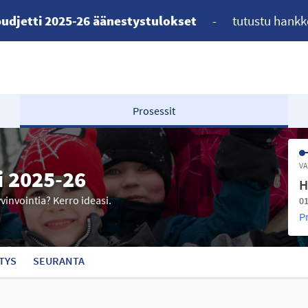
udjetti 2025-26 äänestystulokset
-
tutustu hankk
Prosessit
VA
i 2025-26
H
yvinvointia? Kerro ideasi.
01
P
TYS
SEURANTA