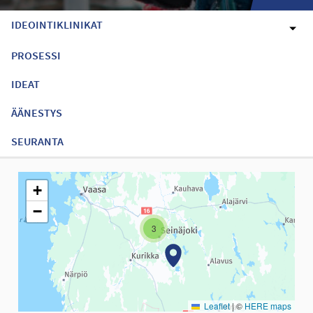
IDEOINTIKLINIKAT
PROSESSI
IDEAT
ÄÄNESTYS
SEURANTA
Seuraavassa elementissä on kartta, joka esittää tämän sivun tiet
+
−
3
Leaflet
|
©
HERE maps