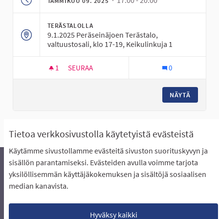
TAMMIKUU 09. 2025
TERÄSTALOLLA
9.1.2025 Peräseinäjoen Terästalo,
valtuustosali, klo 17-19, Keikulinkuja 1
1
1 SEURAAJA
SEURAA
0
IDEOINTIKLINIKKA PERÄSEINÄJOELLA
NÄYTÄ
Näytä kaikki peruutetut tapaamiset
Tietoa verkkosivustolla käytetyistä evästeistä
Käytämme sivustollamme evästeitä sivuston suorituskyvyn ja
sisällön parantamiseksi. Evästeiden avulla voimme tarjota
yksilöllisemmän käyttäjäkokemuksen ja sisältöjä sosiaalisen
Äänestyksen pikaohjeet
Usein kysytyt kysymykset
median kanavista.
Näin äänestät Asukasbudjetissa
Yhteystiedot
Aluerajaukset ja budjetin jakautuminen alueille
Käyttöehdot asukkaille
Lataa avoimet datatiedostot
Hyväksy kaikki