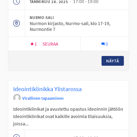
· 17:00 - 19:00
TAMMIKUU 28. 2025
NURMO-SALI
Nurmon kirjasto, Nurmo-sali, klo 17-19,
Nurmontie 7
1
1 SEURAAJA
SEURAA
0
IDEOINTIKLINIKKA NURMOSSA
NÄYTÄ
Ideointiklinikka Ylistarossa
Virallinen tapaaminen
Ideointiklinikat ja avustettu opastus ideoinnin jättöön
Ideointiklinikat ovat kaikille avoimia tilaisuuksia,
joissa...