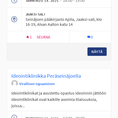
· 16:00 - 19:00
TAMMIKUU 14. 2025
JAAKSI-SALI
Seinäjoen pääkirjasto Apila, Jaaksi-sali, klo
16-19, Alvan Aallon katu 14
1
1 SEURAAJA
SEURAA
0
IDEOINTIKLINIKKA PÄÄKIRJASTO APILASSA
NÄYTÄ
Ideointiklinikka Peräseinäjoella
Virallinen tapaaminen
Ideointiklinikat ja avustettu opastus ideoinnin jättöön
Ideointiklinikat ovat kaikille avoimia tilaisuuksia,
joissa...
· 17:00 - 20:00