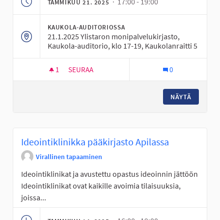
· 17:00 - 19:00
TAMMIKUU 21. 2025
KAUKOLA-AUDITORIOSSA
21.1.2025 Ylistaron monipalvelukirjasto,
Kaukola-auditorio, klo 17-19, Kaukolanraitti 5
1
1 SEURAAJA
SEURAA
0
IDEOINTIKLINIKKA YLISTAROSSA
NÄYTÄ
Ideointiklinikka pääkirjasto Apilassa
Virallinen tapaaminen
Ideointiklinikat ja avustettu opastus ideoinnin jättöön
Ideointiklinikat ovat kaikille avoimia tilaisuuksia,
joissa...