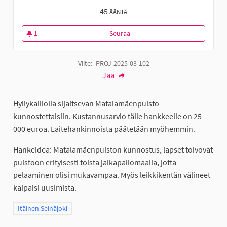
45
ÄÄNTÄ
1
Seuraa
Hyllykallion Matalamäenpuisto
1 seuraaja
Viite: -PROJ-2025-03-102
Jaa
Hyllykalliolla sijaitsevan Matalamäenpuisto
kunnostettaisiin. Kustannusarvio tälle hankkeelle on 25
000 euroa. Laitehankinnoista päätetään myöhemmin.
Hankeidea: Matalamäenpuiston kunnostus, lapset toivovat
puistoon erityisesti toista jalkapallomaalia, jotta
pelaaminen olisi mukavampaa. Myös leikkikentän välineet
kaipaisi uusimista.
Rajaa tulokset teeman mukaan: Itäinen Seinäjoki
Itäinen Seinäjoki