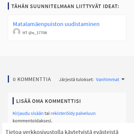
TÄHÄN SUUNNITELMAAN LIITTYVÄT IDEAT:
Matalamäenpuiston uudistaminen
HT
@u_17708
0 KOMMENTTIA
Järjestä tulokset:
Vanhimmat
LISÄÄ OMA KOMMENTTISI
Kirjaudu sisään
tai
rekisteröidy palveluun
kommentoidaksesi.
Tietoa verkkosivustolla käytetyistä evästeistä