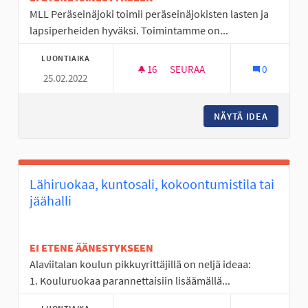
MLL Peräseinäjoki toimii peräseinäjokisten lasten ja
lapsiperheiden hyväksi. Toimintamme on...
LUONTIAIKA
16
16 SEURAAJAA
SEURAA
0
25.02.2022
MLL PERÄSEINÄJOEN TOIMINT
NÄYTÄ IDEA
MLL PER
Lähiruokaa, kuntosali, kokoontumistila tai
jäähalli
EI ETENE ÄÄNESTYKSEEN
Alaviitalan koulun pikkuyrittäjillä on neljä ideaa:
1. Kouluruokaa parannettaisiin lisäämällä...