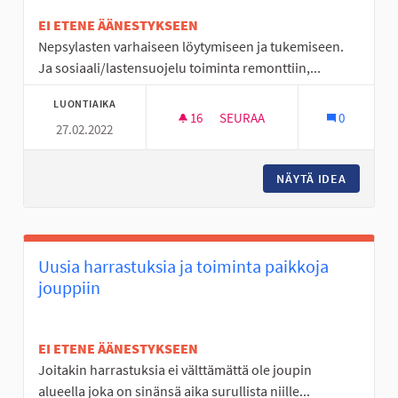
EI ETENE ÄÄNESTYKSEEN
Nepsylasten varhaiseen löytymiseen ja tukemiseen.
Ja sosiaali/lastensuojelu toiminta remonttiin,...
LUONTIAIKA
16
16 SEURAAJAA
SEURAA
0
27.02.2022
NEPSY JA SOSIAALITYÖNTEKIJÄ
NÄYTÄ IDEA
NEPSY J
Uusia harrastuksia ja toiminta paikkoja
jouppiin
EI ETENE ÄÄNESTYKSEEN
Joitakin harrastuksia ei välttämättä ole joupin
alueella joka on sinänsä aika surullista niille...