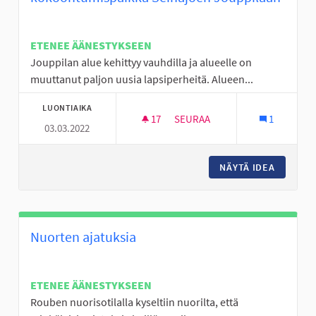
ETENEE ÄÄNESTYKSEEN
Jouppilan alue kehittyy vauhdilla ja alueelle on
muuttanut paljon uusia lapsiperheitä. Alueen...
LUONTIAIKA
17
17 SEURAAJAA
SEURAA
1
03.03.2022
LAPSILLE JA NUORILLE OMA L
NÄYTÄ IDEA
LAPSILL
Nuorten ajatuksia
ETENEE ÄÄNESTYKSEEN
Rouben nuorisotilalla kyseltiin nuorilta, että