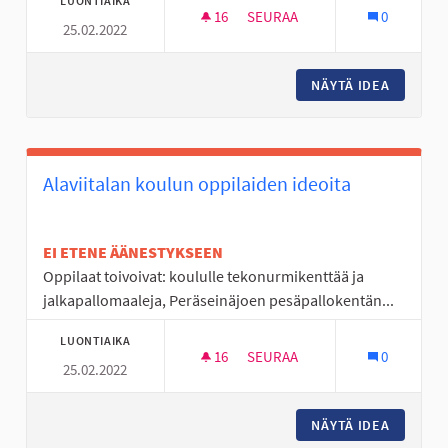
LUONTIAIKA
16
16 SEURAAJAA
SEURAA
0
25.02.2022
LÄHIRUOKAA, KUNTOSALI, KOK
NÄYTÄ IDEA
LÄHIRUO
Alaviitalan koulun oppilaiden ideoita
EI ETENE ÄÄNESTYKSEEN
Oppilaat toivoivat: koululle tekonurmikenttää ja
jalkapallomaaleja, Peräseinäjoen pesäpallokentän...
LUONTIAIKA
16
16 SEURAAJAA
SEURAA
0
25.02.2022
ALAVIITALAN KOULUN OPPILAID
NÄYTÄ IDEA
ALAVIIT