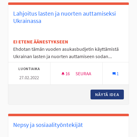
Lahjoitus lasten ja nuorten auttamiseksi
Ukrainassa
EI ETENE ÄÄNESTYKSEEN
Ehdotan tämän vuoden asukasbudjetin käyttämistä
Ukrainan lasten ja nuorten auttamiseen sodan...
LUONTIAIKA
16
16 SEURAAJAA
SEURAA
1
27.02.2022
LAHJOITUS LASTEN JA NUORT
NÄYTÄ IDEA
LAHJOIT
Nepsy ja sosiaalityöntekijät