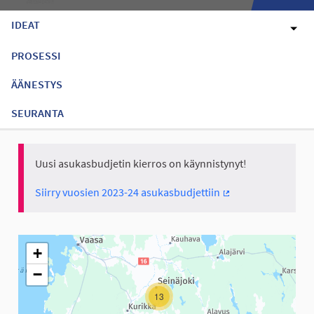
IDEAT
PROSESSI
ÄÄNESTYS
SEURANTA
Uusi asukasbudjetin kierros on käynnistynyt!
Siirry vuosien 2023-24 asukasbudjettiin
(Ulkoinen linkki)
Seuraavassa elementissä on kartta, joka esittää tämän sivun tiet
+
−
13