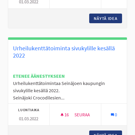
01.03.2022
NÄYTÄ IDEA
ALIKULK
Urheilukenttätoiminta sivukylille kesällä
2022
ETENEE ÄÄNESTYKSEEN
Urheilukenttätoimintaa Seinäjoen kaupungin
sivukylille kesällä 2022.
Seinäjoki Crocodilesien...
LUONTIAIKA
16
16 SEURAAJAA
SEURAA
0
01.03.2022
URHEILUKENTTÄTOIMINTA SIVU