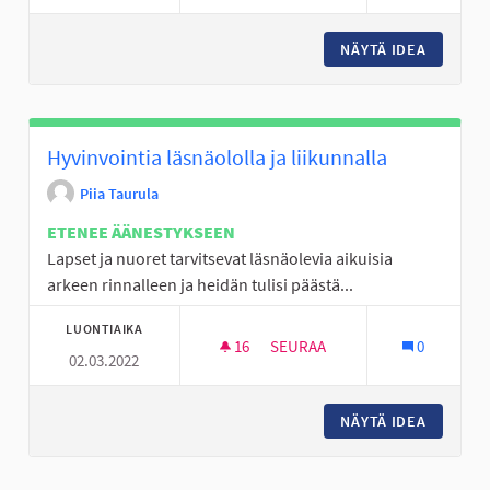
NÄYTÄ IDEA
PÄIVÄKO
Hyvinvointia läsnäololla ja liikunnalla
Piia Taurula
ETENEE ÄÄNESTYKSEEN
Lapset ja nuoret tarvitsevat läsnäolevia aikuisia
arkeen rinnalleen ja heidän tulisi päästä...
LUONTIAIKA
16
16 SEURAAJAA
SEURAA
0
02.03.2022
HYVINVOINTIA LÄSNÄOLOLLA J
NÄYTÄ IDEA
HYVINVO