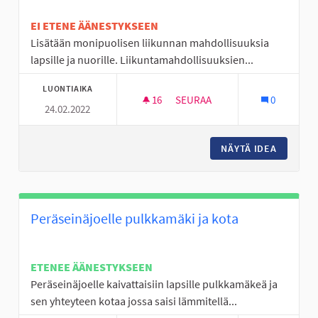
EI ETENE ÄÄNESTYKSEEN
Lisätään monipuolisen liikunnan mahdollisuuksia
lapsille ja nuorille. Liikuntamahdollisuuksien...
LUONTIAIKA
16
16 SEURAAJAA
SEURAA
0
24.02.2022
LIIKE ON LÄÄKE
NÄYTÄ IDEA
LIIKE O
Peräseinäjoelle pulkkamäki ja kota
ETENEE ÄÄNESTYKSEEN
Peräseinäjoelle kaivattaisiin lapsille pulkkamäkeä ja
sen yhteyteen kotaa jossa saisi lämmitellä...