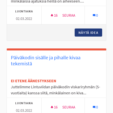
minkälaisia ajatuksia heillä on aiheeseen....
LUONTIAIKA
16
16 SEURAAJAA
SEURAA
0
02.03.2022
NUORTEN AJATUKSIA
NÄYTÄ IDEA
NUORTE
Päiväkodin sisälle ja pihalle kivaa
tekemistä
EI ETENE ÄÄNESTYKSEEN
Juttelimme Lintuviidan päiväkodin viskariryhmän (5-
vuotiaita) kanssa siitä, minkälainen on kiva...
LUONTIAIKA
16
16 SEURAAJAA
SEURAA
0
02.03.2022
PÄIVÄKODIN SISÄLLE JA PIHALL