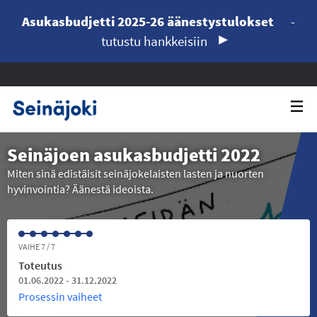
Asukasbudjetti 2025-26 äänestystulokset
-
tutustu hankkeisiin
Seinäjoen asukasbudjetti 2022
Miten sinä edistäisit seinäjokelaisten lasten ja nuorten
hyvinvointia? Äänestä ideoista.
VAIHE 7 / 7
Toteutus
01.06.2022 - 31.12.2022
Prosessin vaiheet