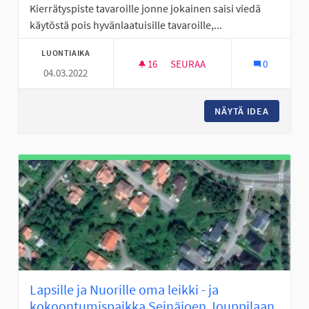
Kierrätyspiste tavaroille jonne jokainen saisi viedä
käytöstä pois hyvänlaatuisille tavaroille,...
LUONTIAIKA
16
16 SEURAAJAA
SEURAA
0
04.03.2022
KIERRÄTYSPISTE ETAPILLE
NÄYTÄ IDEA
KIERRÄT
Lapsille ja Nuorille oma leikki - ja
kokoontumispaikka Seinäjoen Jouppilaan