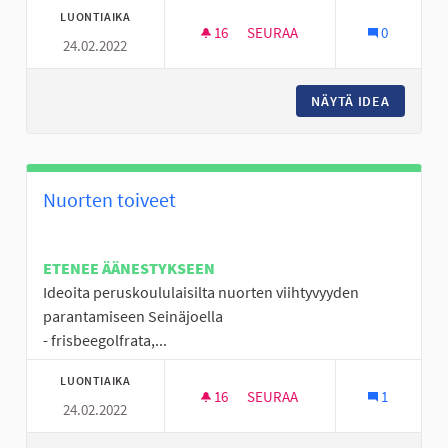
LUONTIAIKA
16
16 SEURAAJAA
SEURAA
0
24.02.2022
PERÄSEINÄJOELLE PULKKAMÄK
NÄYTÄ IDEA
PERÄSEI
Nuorten toiveet
ETENEE ÄÄNESTYKSEEN
Ideoita peruskoululaisilta nuorten viihtyvyyden
parantamiseen Seinäjoella
- frisbeegolfrata,...
LUONTIAIKA
16
16 SEURAAJAA
SEURAA
1
24.02.2022
NUORTEN TOIVEET