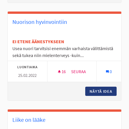
Nuorison hyvinvointiin
EI ETENE ÄÄNESTYKSEEN
Usea nuori tarvitsisi enemmän varhaista välittämistä
sekä tukea niin mielenterveys -kuin...
LUONTIAIKA
16
16 SEURAAJAA
SEURAA
0
25.02.2022
NUORISON HYVINVOINTIIN
NÄYTÄ IDEA
NUORISO
Liike on lääke