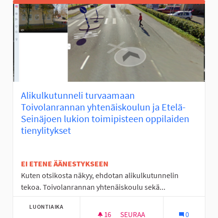
Alikulkutunneli turvaamaan
Toivolanrannan yhtenäiskoulun ja Etelä-
Seinäjoen lukion toimipisteen oppilaiden
tienylitykset
EI ETENE ÄÄNESTYKSEEN
Kuten otsikosta näkyy, ehdotan alikulkutunnelin
tekoa. Toivolanrannan yhtenäiskoulu sekä...
LUONTIAIKA
16
16 SEURAAJAA
SEURAA
0