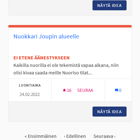
NÄYTÄ IDEA
NUORTE
Nuokkari Joupin alueelle
EI ETENE ÄÄNESTYKSEEN
Kaikilla nuorilla ei ole tekemistä vapaa aikana, niin
olisi kivaa saada meille Nuoriso tilat...
LUONTIAIKA
16
16 SEURAAJAA
SEURAA
0
24.02.2022
NUOKKARI JOUPIN ALUEELLE
NÄYTÄ IDEA
NUOKKAR
« Ensimmäinen
‹ Edellinen
Seuraava ›