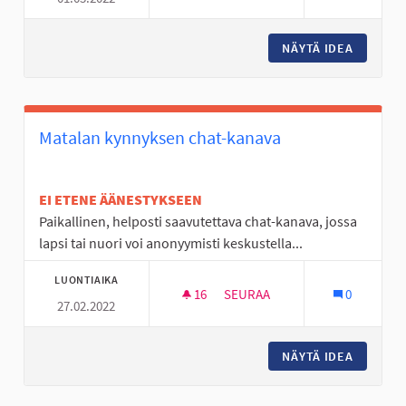
NÄYTÄ IDEA
RETKILU
Matalan kynnyksen chat-kanava
EI ETENE ÄÄNESTYKSEEN
Paikallinen, helposti saavutettava chat-kanava, jossa
lapsi tai nuori voi anonyymisti keskustella...
LUONTIAIKA
16
16 SEURAAJAA
SEURAA
0
27.02.2022
MATALAN KYNNYKSEN CHAT-K
NÄYTÄ IDEA
MATALAN