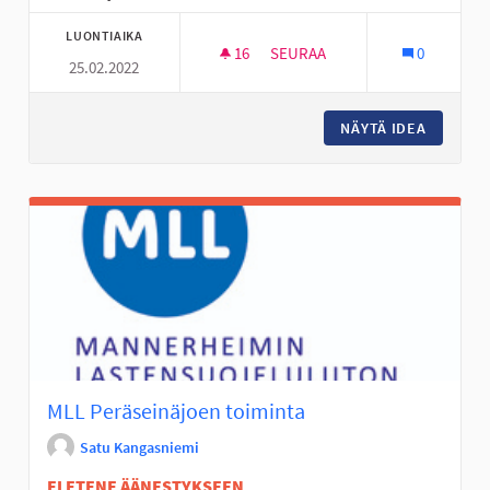
LUONTIAIKA
16
16 SEURAAJAA
SEURAA
0
25.02.2022
UUSIA HARRASTUKSIA JA TOIM
NÄYTÄ IDEA
UUSIA H
MLL Peräseinäjoen toiminta
Satu Kangasniemi
EI ETENE ÄÄNESTYKSEEN