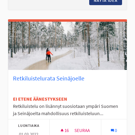
NÄYTÄ IDEA
URHEILU
Retkiluistelurata Seinäjoelle
EI ETENE ÄÄNESTYKSEEN
Retkiluistelu on lisännyt suosiotaan ympäri Suomen
ja Seinäjoelta mahdollisuus retkiluisteluun...
LUONTIAIKA
16
16 SEURAAJAA
SEURAA
0
01.03.2022
RETKILUISTELURATA SEINÄJOE