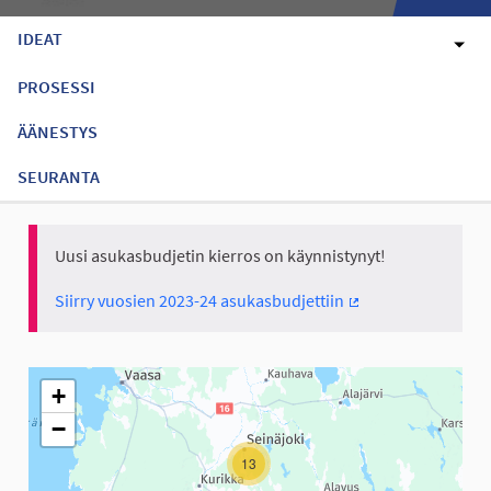
IDEAT
PROSESSI
ÄÄNESTYS
SEURANTA
Uusi asukasbudjetin kierros on käynnistynyt!
Siirry vuosien 2023-24 asukasbudjettiin
(Ulkoinen linkki)
Seuraavassa elementissä on kartta, joka esittää tämän sivun tiet
+
−
13