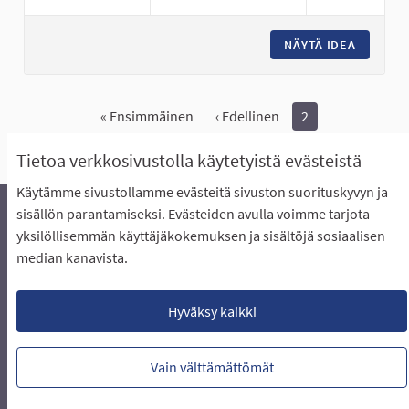
NÄYTÄ IDEA
URHEILU
« Ensimmäinen
‹ Edellinen
2
Näytä kaikki peruutetut ideat
Tietoa verkkosivustolla käytetyistä evästeistä
Käytämme sivustollamme evästeitä sivuston suorituskyvyn ja
sisällön parantamiseksi. Evästeiden avulla voimme tarjota
yksilöllisemmän käyttäjäkokemuksen ja sisältöjä sosiaalisen
Äänestyksen pikaohjeet
Usein kysytyt kysymykset
median kanavista.
Näin äänestät Asukasbudjetissa
Yhteystiedot
Aluerajaukset ja budjetin jakautuminen alueille
Käyttöehdot asukkaille
Lataa avoimet datatiedostot
Hyväksy kaikki
Evästeasetukset
Vain välttämättömät
Verkkosivusto luotu
vapaan ohjelmiston
(Ulkoin