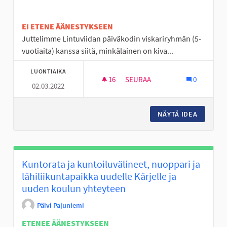
EI ETENE ÄÄNESTYKSEEN
Juttelimme Lintuviidan päiväkodin viskariryhmän (5-
vuotiaita) kanssa siitä, minkälainen on kiva...
LUONTIAIKA
16
16 SEURAAJAA
SEURAA
0
02.03.2022
PÄIVÄKODIN SISÄLLE JA PIHALL
NÄYTÄ IDEA
PÄIVÄKO
Kuntorata ja kuntoiluvälineet, nuoppari ja
lähiliikuntapaikka uudelle Kärjelle ja
uuden koulun yhteyteen
Päivi Pajuniemi
ETENEE ÄÄNESTYKSEEN