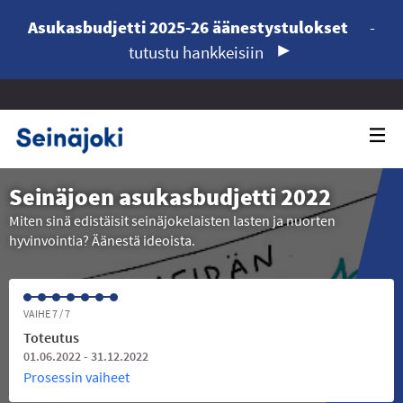
Asukasbudjetti 2025-26 äänestystulokset
-
tutustu hankkeisiin
Seinäjoen asukasbudjetti 2022
Miten sinä edistäisit seinäjokelaisten lasten ja nuorten
hyvinvointia? Äänestä ideoista.
VAIHE 7 / 7
Toteutus
01.06.2022 - 31.12.2022
Prosessin vaiheet