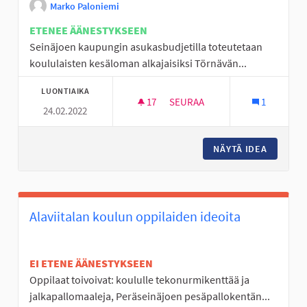
Marko Paloniemi
ETENEE ÄÄNESTYKSEEN
Seinäjoen kaupungin asukasbudjetilla toteutetaan
koululaisten kesäloman alkajaisiksi Törnävän...
LUONTIAIKA
17
17 SEURAAJAA
SEURAA
1
24.02.2022
TÖRNÄVÄN KALASTUSFESTARI
NÄYTÄ IDEA
TÖRNÄV
Alaviitalan koulun oppilaiden ideoita
EI ETENE ÄÄNESTYKSEEN
Oppilaat toivoivat: koululle tekonurmikenttää ja
jalkapallomaaleja, Peräseinäjoen pesäpallokentän...