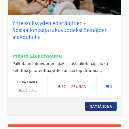
Yhteisöllisyyden edistäminen -
Sosiaaliohjaaja lukuvuodeksi Seinäjoen
alakouluille
ETENEE ÄÄNESTYKSEEN
Palkataan lukuvuoden ajaksi sosiaaliohjaaja, joka
kehittää ja toteuttaa yhteisöllisiä tapahtumia...
LUONTIAIKA
17
17 SEURAAJAA
SEURAA
0
16.02.2022
YHTEISÖLLISYYDEN EDISTÄMIN
NÄYTÄ IDEA
YHTEISÖ