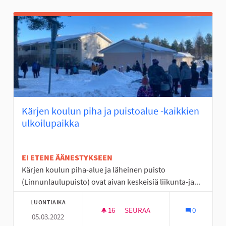
Kärjen koulun piha ja puistoalue -kaikkien
ulkoilupaikka
EI ETENE ÄÄNESTYKSEEN
Kärjen koulun piha-alue ja läheinen puisto
(Linnunlaulupuisto) ovat aivan keskeisiä liikunta-ja...
LUONTIAIKA
16
16 SEURAAJAA
SEURAA
0
05.03.2022
KÄRJEN KOULUN P