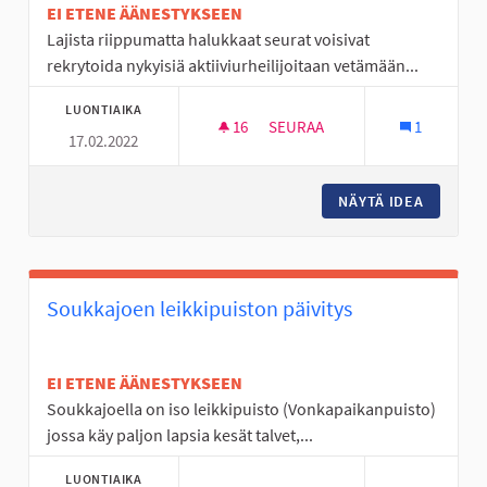
EI ETENE ÄÄNESTYKSEEN
Lajista riippumatta halukkaat seurat voisivat
rekrytoida nykyisiä aktiiviurheilijoitaan vetämään...
LUONTIAIKA
16
16 SEURAAJAA
SEURAA
1
17.02.2022
NUORTEN PALKKAUS EM. RAH
NÄYTÄ IDEA
NUORTE
Soukkajoen leikkipuiston päivitys
EI ETENE ÄÄNESTYKSEEN
Soukkajoella on iso leikkipuisto (Vonkapaikanpuisto)
jossa käy paljon lapsia kesät talvet,...
LUONTIAIKA