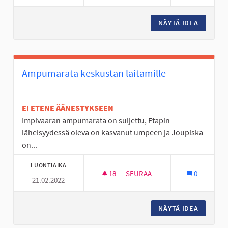
NÄYTÄ IDEA
LASTEN 
Ampumarata keskustan laitamille
EI ETENE ÄÄNESTYKSEEN
Impivaaran ampumarata on suljettu, Etapin
läheisyydessä oleva on kasvanut umpeen ja Joupiska
on...
LUONTIAIKA
18
18 SEURAAJAA
SEURAA
0
21.02.2022
AMPUMARATA KESKUSTAN LAIT
NÄYTÄ IDEA
AMPUMAR