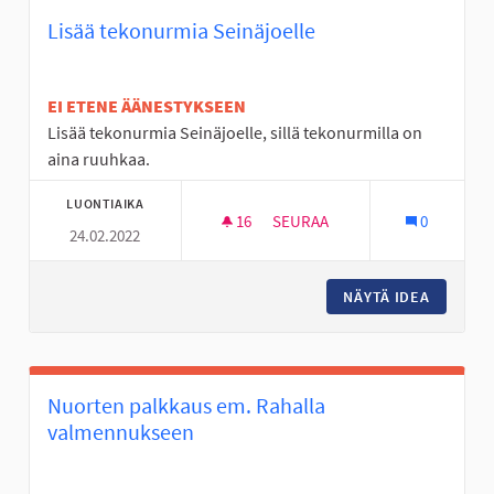
Lisää tekonurmia Seinäjoelle
EI ETENE ÄÄNESTYKSEEN
Lisää tekonurmia Seinäjoelle, sillä tekonurmilla on
aina ruuhkaa.
LUONTIAIKA
16
16 SEURAAJAA
SEURAA
0
24.02.2022
LISÄÄ TEKONURMIA SEINÄJOEL
NÄYTÄ IDEA
LISÄÄ T
Nuorten palkkaus em. Rahalla
valmennukseen