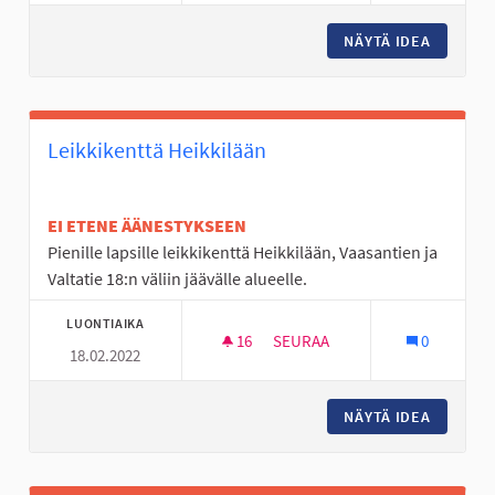
NÄYTÄ IDEA
KÄRJEN 
Leikkikenttä Heikkilään
EI ETENE ÄÄNESTYKSEEN
Pienille lapsille leikkikenttä Heikkilään, Vaasantien ja
Valtatie 18:n väliin jäävälle alueelle.
LUONTIAIKA
16
16 SEURAAJAA
SEURAA
0
18.02.2022
LEIKKIKENTTÄ HEIKKILÄÄN
NÄYTÄ IDEA
LEIKKIK