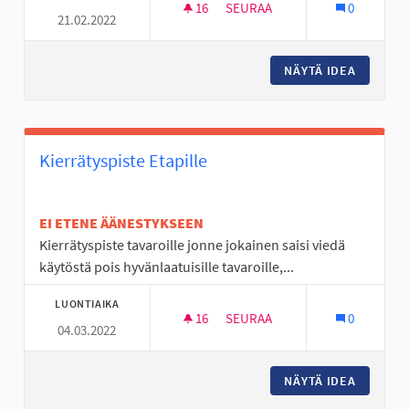
16
16 SEURAAJAA
SEURAA
0
21.02.2022
SOUKKAJOEN LEIKKIPUISTON P
NÄYTÄ IDEA
SOUKKAJ
Kierrätyspiste Etapille
EI ETENE ÄÄNESTYKSEEN
Kierrätyspiste tavaroille jonne jokainen saisi viedä
käytöstä pois hyvänlaatuisille tavaroille,...
LUONTIAIKA
16
16 SEURAAJAA
SEURAA
0
04.03.2022
KIERRÄTYSPISTE ETAPILLE
NÄYTÄ IDEA
KIERRÄT