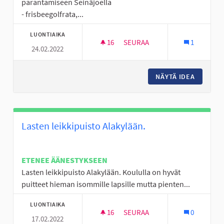
parantamiseen Seinäjoella
- frisbeegolfrata,...
LUONTIAIKA
16
16 SEURAAJAA
SEURAA
1
24.02.2022
NUORTEN TOIVEET
NÄYTÄ IDEA
NUORTE
Lasten leikkipuisto Alakylään.
ETENEE ÄÄNESTYKSEEN
Lasten leikkipuisto Alakylään. Koululla on hyvät
puitteet hieman isommille lapsille mutta pienten...
LUONTIAIKA
16
16 SEURAAJAA
SEURAA
0
17.02.2022
LASTEN LEIKKIPUISTO ALAKYL