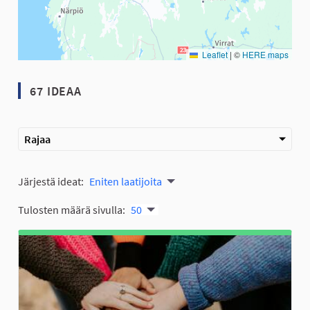
Leaflet
|
©
HERE maps
67 IDEAA
Rajaa
Järjestä ideat:
Eniten laatijoita
Tulosten määrä sivulla:
50