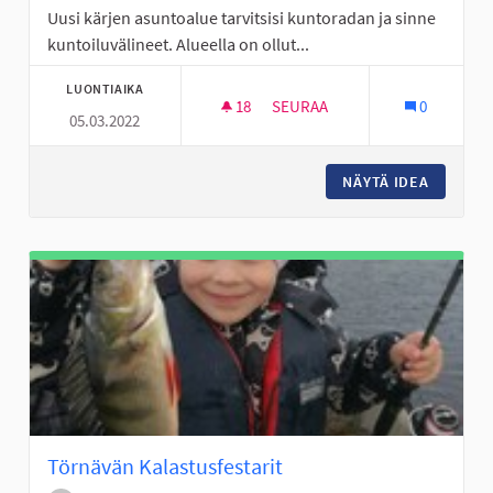
Uusi kärjen asuntoalue tarvitsisi kuntoradan ja sinne
kuntoiluvälineet. Alueella on ollut...
LUONTIAIKA
18
18 SEURAAJAA
SEURAA
0
05.03.2022
KUNTORATA JA KUNTOILUVÄLIN
NÄYTÄ IDEA
KUNTORA
Törnävän Kalastusfestarit