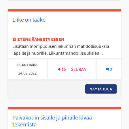
Liike on lääke
EI ETENE ÄÄNESTYKSEEN
Lisätään monipuolisen liikunnan mahdollisuuksia
lapsille ja nuorille. Liikuntamahdollisuuksien...
LUONTIAIKA
16
16 SEURAAJAA
SEURAA
0
24.02.2022
LIIKE ON LÄÄKE
NÄYTÄ IDEA
LIIKE O
Päiväkodin sisälle ja pihalle kivaa
tekemistä