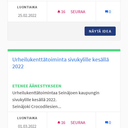
LUONTIAIKA
16
16 SEURAAJAA
SEURAA
0
25.02.2022
ALAVIITALAN KOULUN OPPILAID
NÄYTÄ IDEA
ALAVIIT
Urheilukenttätoiminta sivukylille kesällä
2022
ETENEE ÄÄNESTYKSEEN
Urheilukenttätoimintaa Seinäjoen kaupungin
sivukylille kesällä 2022.
Seinäjoki Crocodilesien...
LUONTIAIKA
16
16 SEURAAJAA
SEURAA
0
01.03.2022
URHEILUKENTTÄTOIMINTA SIVU