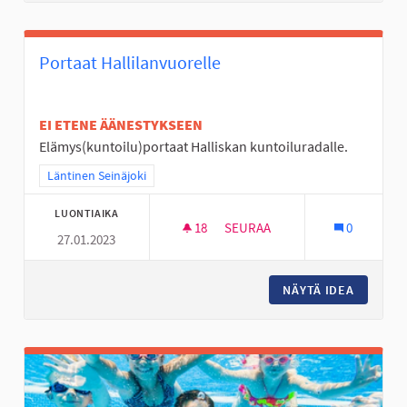
Portaat Hallilanvuorelle
EI ETENE ÄÄNESTYKSEEN
Elämys(kuntoilu)portaat Halliskan kuntoiluradalle.
Rajaa tulokset teeman mukaan: Läntinen Seinäjoki
Läntinen Seinäjoki
LUONTIAIKA
18
18 SEURAAJAA
SEURAA
0
27.01.2023
PORTAAT HALLILANVUORELLE
NÄYTÄ IDEA
PORTAAT