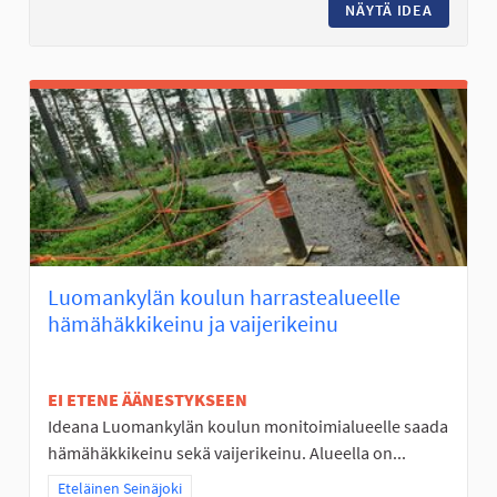
NÄYTÄ IDEA
PERÄSEI
Luomankylän koulun harrastealueelle
hämähäkkikeinu ja vaijerikeinu
EI ETENE ÄÄNESTYKSEEN
Ideana Luomankylän koulun monitoimialueelle saada
hämähäkkikeinu sekä vaijerikeinu. Alueella on...
Rajaa tulokset teeman mukaan: Eteläinen Seinäjoki
Eteläinen Seinäjoki