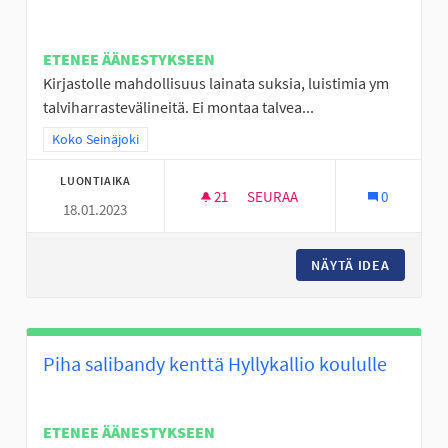
ETENEE ÄÄNESTYKSEEN
Kirjastolle mahdollisuus lainata suksia, luistimia ym
talviharrastevälineitä. Ei montaa talvea...
Rajaa tulokset teeman mukaan: Koko Seinäjoki
Koko Seinäjoki
LUONTIAIKA
21
21 SEURAAJAA
SEURAA
0
18.01.2023
TALVIVÄLINELAINAUS
NÄYTÄ IDEA
TALVIVÄ
Piha salibandy kenttä Hyllykallio koululle
ETENEE ÄÄNESTYKSEEN