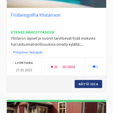
Frisbeegolfia Ylistaroon
ETENEE ÄÄNESTYKSEEN
Ylistaron lapset ja nuoret tarvitsevat lisää mukavia
harrastusmahdollisuuksia omalla kylällä....
Rajaa tulokset teeman mukaan: Pohjoinen Seinäjoki
Pohjoinen Seinäjoki
LUONTIAIKA
20
20 SEURAAJAA
SEURAA
1
27.01.2023
FRISBEEGOLFIA YLISTAROON
NÄYTÄ IDEA
FRISBEE