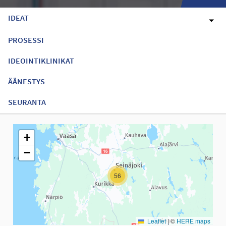
IDEAT
PROSESSI
IDEOINTIKLINIKAT
ÄÄNESTYS
SEURANTA
Seuraavassa elementissä on kartta, joka esittää tämän sivun tiet
+
−
56
Leaflet
|
©
HERE maps