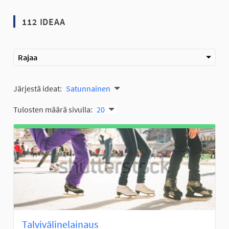
112 IDEAA
Rajaa
Järjestä ideat:
Satunnainen
Tulosten määrä sivulla:
20
Talvivälinelainaus