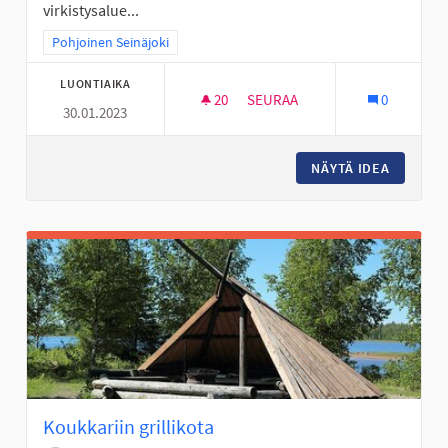
virkistysalue...
Rajaa tulokset teeman mukaan: Pohjoinen Seinäjoki
Pohjoinen Seinäjoki
LUONTIAIKA
20
20 SEURAAJAA
SEURAA
0
30.01.2023
FRISBEEGOLFRATA NYRHILÄN 
NÄYTÄ IDEA
FRISBEE
Koukkariin grillikota