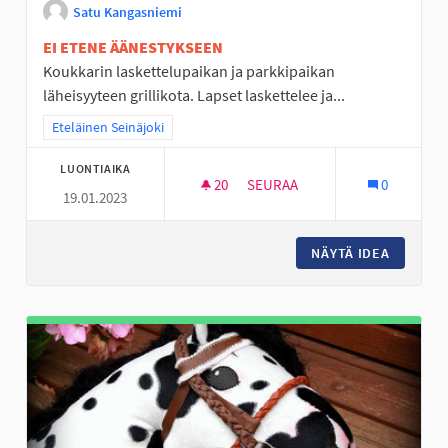
Satu Kangasniemi
EI ETENE ÄÄNESTYKSEEN
Koukkarin laskettelupaikan ja parkkipaikan
läheisyyteen grillikota. Lapset laskettelee ja...
Rajaa tulokset teeman mukaan: Eteläinen Seinäjoki
Eteläinen Seinäjoki
LUONTIAIKA
20
20 SEURAAJAA
SEURAA
0
19.01.2023
KOUKKARIIN GRILLIKOTA
NÄYTÄ IDEA
KOUKKAR