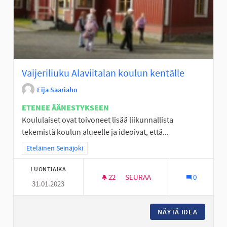
Vaijeriliuku Alaviitalan koulun kentälle
Eija Saariaho
ETENEE ÄÄNESTYKSEEN
Koululaiset ovat toivoneet lisää liikunnallista
tekemistä koulun alueelle ja ideoivat, että...
Rajaa tulokset teeman mukaan: Eteläinen Seinäjoki
Eteläinen Seinäjoki
LUONTIAIKA
22
22 SEURAAJAA
SEURAA
0
31.01.2023
VAIJERILIUKU ALAVIITALAN K
NÄYTÄ IDEA
VAIJERI