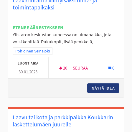
Lääkärinranta viihtyisäksi uima- ja
toimintapaikaksi
ETENEE ÄÄNESTYKSEEN
Ylistaron keskustan kupeessa on uimapaikka, jota
voisi kehittää. Pukukopit, lisää penkkejä,...
Rajaa tulokset teeman mukaan: Pohjoinen Seinäjoki
Pohjoinen Seinäjoki
LUONTIAIKA
20
20 SEURAAJAA
SEURAA
0
30.01.2023
LÄÄKÄRINRANTA VIIHTYISÄKSI 
NÄYTÄ IDEA
LÄÄKÄRI
Laavu tai kota ja parkkipaikka Koukkarin
laskettelumäen juurelle