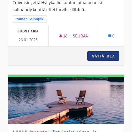
Toivoisin, että Hyllykallio koulun pihaan tulisi
salibandy kenttä ettei tarvitse lähteä...
Rajaa tulokset teeman mukaan: Itäinen Seinäjoki
Itäinen Seinäjoki
LUONTIAIKA
18
18 SEURAAJAA
SEURAA
0
26.01.2023
PIHA SALIBANDY KENTTÄ HYLL
NÄYTÄ IDEA
PIHA SA