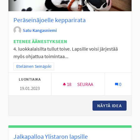
Peräseinäjoelle kepparirata
Satu Kangasniemi
ETENEE ÄÄNESTYKSEEN
4. luokkalaisilta tullut toive. Lapsille voisi järjestää
myös ohjattua toimintaa...
Rajaa tulokset teeman mukaan: Eteläinen Seinäjoki
Eteläinen Seinäjoki
LUONTIAIKA
18
18 SEURAAJAA
SEURAA
0
19.01.2023
PERÄSEINÄJOELLE KEPPARIRA
NÄYTÄ IDEA
PERÄSEI
Jalkapalloa Ylistaron lapsille