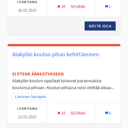
LUONTIAIKA
18
18 SEURAAJAA
SEURAA
1
26.01.2023
LAINATTAVIA URHEILULAJIEN 
NÄYTÄ IDEA
LAINATT
Alakylän koulun pihan kehittäminen
EI ETENE ÄÄNESTYKSEEN
Alakylän koulun oppilaat toivovat parannuksia
koulunsa pihaan. Koulun pihassa voisi viettää aikaa...
Rajaa tulokset teeman mukaan: Läntinen Seinäjoki
Läntinen Seinäjoki
LUONTIAIKA
19
19 SEURAAJAA
SEURAA
0
22.01.2023
ALAKYLÄN KOULUN PIHAN KEH