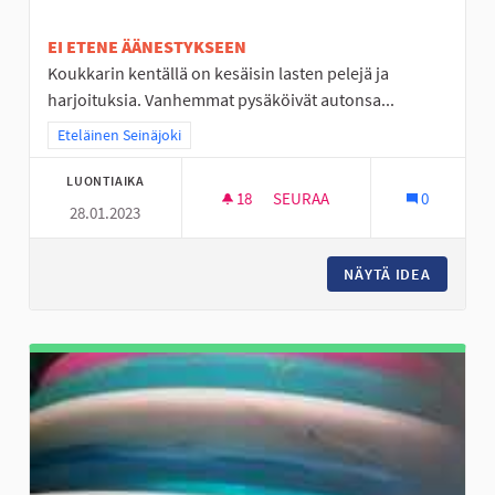
EI ETENE ÄÄNESTYKSEEN
Koukkarin kentällä on kesäisin lasten pelejä ja
harjoituksia. Vanhemmat pysäköivät autonsa...
Rajaa tulokset teeman mukaan: Eteläinen Seinäjoki
Eteläinen Seinäjoki
LUONTIAIKA
18
18 SEURAAJAA
SEURAA
0
28.01.2023
LAAVU TAI KOTA JA PARKKIPA
NÄYTÄ IDEA
LAAVU T