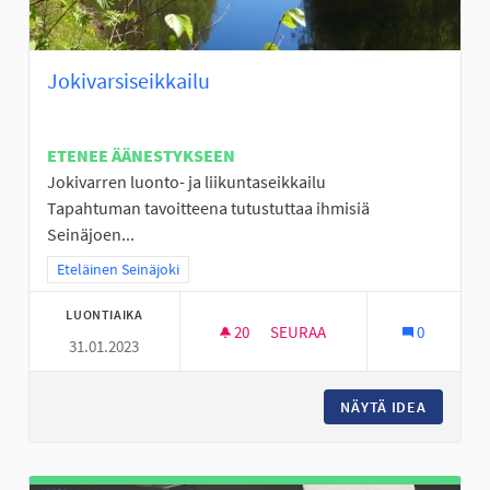
Jokivarsiseikkailu
ETENEE ÄÄNESTYKSEEN
Jokivarren luonto- ja liikuntaseikkailu
Tapahtuman tavoitteena tutustuttaa ihmisiä
Seinäjoen...
Rajaa tulokset teeman mukaan: Eteläinen Seinäjoki
Eteläinen Seinäjoki
LUONTIAIKA
20
20 SEURAAJAA
SEURAA
0
31.01.2023
JOKIVARSISEIKKAILU
NÄYTÄ IDEA
JOKIVAR