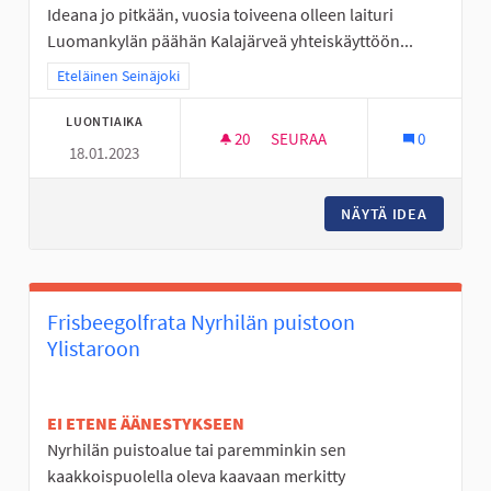
Ideana jo pitkään, vuosia toiveena olleen laituri
Luomankylän päähän Kalajärveä yhteiskäyttöön...
Rajaa tulokset teeman mukaan: Eteläinen Seinäjoki
Eteläinen Seinäjoki
LUONTIAIKA
20
20 SEURAAJAA
SEURAA
0
18.01.2023
PERÄSEINÄJOELLE LUOMANKYLÄ
NÄYTÄ IDEA
PERÄSEI
Frisbeegolfrata Nyrhilän puistoon
Ylistaroon
EI ETENE ÄÄNESTYKSEEN
Nyrhilän puistoalue tai paremminkin sen
kaakkoispuolella oleva kaavaan merkitty