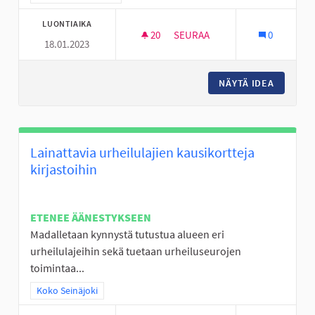
LUONTIAIKA
20
20 SEURAAJAA
SEURAA
0
18.01.2023
LUOMANKYLÄN KOULUN HARRAS
NÄYTÄ IDEA
LUOMANK
Lainattavia urheilulajien kausikortteja
kirjastoihin
ETENEE ÄÄNESTYKSEEN
Madalletaan kynnystä tutustua alueen eri
urheilulajeihin sekä tuetaan urheiluseurojen
toimintaa...
Rajaa tulokset teeman mukaan: Koko Seinäjoki
Koko Seinäjoki