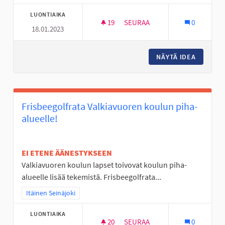
LUONTIAIKA
19
19 SEURAAJAA
SEURAA
0
18.01.2023
LUOMANKYLÄN KOULUN PIENIM
NÄYTÄ IDEA
LUOMANK
Frisbeegolfrata Valkiavuoren koulun piha-
alueelle!
EI ETENE ÄÄNESTYKSEEN
Valkiavuoren koulun lapset toivovat koulun piha-
alueelle lisää tekemistä. Frisbeegolfrata...
Rajaa tulokset teeman mukaan: Itäinen Seinäjoki
Itäinen Seinäjoki
LUONTIAIKA
20
20 SEURAAJAA
SEURAA
0