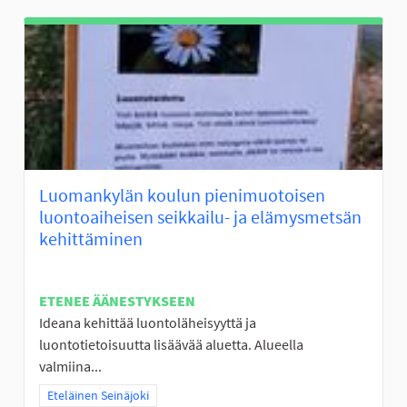
Luomankylän koulun pienimuotoisen
luontoaiheisen seikkailu- ja elämysmetsän
kehittäminen
ETENEE ÄÄNESTYKSEEN
Ideana kehittää luontoläheisyyttä ja
luontotietoisuutta lisäävää aluetta. Alueella
valmiina...
Rajaa tulokset teeman mukaan: Eteläinen Seinäjoki
Eteläinen Seinäjoki