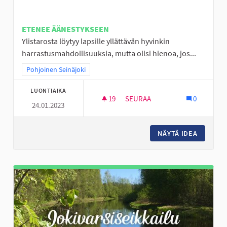
ETENEE ÄÄNESTYKSEEN
Ylistarosta löytyy lapsille yllättävän hyvinkin
harrastusmahdollisuuksia, mutta olisi hienoa, jos...
Rajaa tulokset teeman mukaan: Pohjoinen Seinäjoki
Pohjoinen Seinäjoki
LUONTIAIKA
19
19 SEURAAJAA
SEURAA
0
24.01.2023
JALKAPALLOA YLISTARON LAPS
NÄYTÄ IDEA
JALKAPA