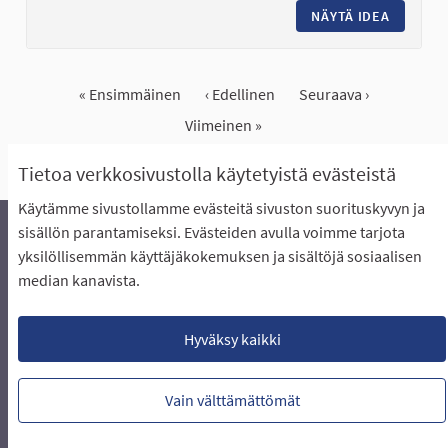
NÄYTÄ IDEA
ALAKYLÄ
« Ensimmäinen
‹ Edellinen
Seuraava ›
Viimeinen »
Näytä kaikki peruutetut ideat
Tietoa verkkosivustolla käytetyistä evästeistä
Käytämme sivustollamme evästeitä sivuston suorituskyvyn ja
sisällön parantamiseksi. Evästeiden avulla voimme tarjota
yksilöllisemmän käyttäjäkokemuksen ja sisältöjä sosiaalisen
Äänestyksen pikaohjeet
Usein kysytyt kysymykset
median kanavista.
Näin äänestät Asukasbudjetissa
Yhteystiedot
Aluerajaukset ja budjetin jakautuminen alueille
Käyttöehdot asukkaille
Lataa avoimet datatiedostot
Hyväksy kaikki
Evästeasetukset
Vain välttämättömät
Verkkosivusto luotu
vapaan ohjelmiston
(Ulkoin