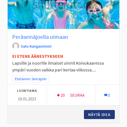
Peräseinäjoella uimaan
Satu Kangasniemi
EI ETENE ÄÄNESTYKSEEN
Lapsille ja nuorille ilmaiset uinnit Koivukaaressa
ympäri vuoden vaikka pari kertaa viikossa....
Rajaa tulokset teeman mukaan: Eteläinen Seinäjoki
Eteläinen Seinäjoki
LUONTIAIKA
20
20 SEURAAJAA
SEURAA
0
18.01.2023
PERÄSEINÄJOELLA UIMAAN
NÄYTÄ IDEA
PERÄSEI