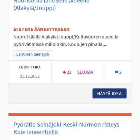
Nuorisotila läntiselle alueelle
(Alakylä/Jouppi)
EI ETENE ÄÄNESTYKSEEN
Nuoret täällä Alakylä/Jouppi/Kultavuoren alueella
pyörivät missä milloinkin. Koulujen pihalla,...
Rajaa tulokset teeman mukaan: Läntinen Seinäjoki
Läntinen Seinäjoki
LUONTIAIKA
21
21 SEURAAJAA
SEURAA
2
01.12.2022
NUORISOTILA LÄNTISELLE ALUE
NÄYTÄ IDEA
NUORISO
Pyörätie Seinäjoki-Keski-Nurmon risteys
Kuortaneentiellä