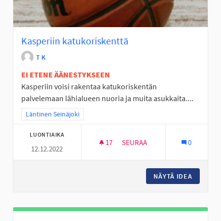
Kasperiin katukoriskenttä
T K
EI ETENE ÄÄNESTYKSEEN
Kasperiin voisi rakentaa katukoriskentän
palvelemaan lähialueen nuoria ja muita asukkaita....
Rajaa tulokset teeman mukaan: Läntinen Seinäjoki
Läntinen Seinäjoki
LUONTIAIKA
17
17 SEURAAJAA
SEURAA
0
12.12.2022
KASPERIIN KATUKORISKENTTÄ
NÄYTÄ IDEA
KASPERI