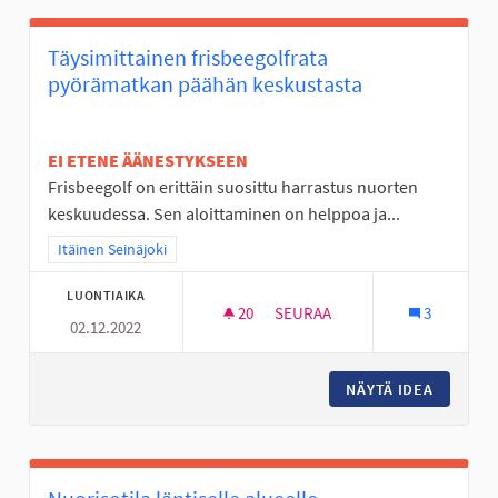
Täysimittainen frisbeegolfrata
pyörämatkan päähän keskustasta
EI ETENE ÄÄNESTYKSEEN
Frisbeegolf on erittäin suosittu harrastus nuorten
keskuudessa. Sen aloittaminen on helppoa ja...
Rajaa tulokset teeman mukaan: Itäinen Seinäjoki
Itäinen Seinäjoki
LUONTIAIKA
20
20 SEURAAJAA
SEURAA
3
02.12.2022
TÄYSIMITTAINEN FRISBEEGOL
NÄYTÄ IDEA
TÄYSIMI