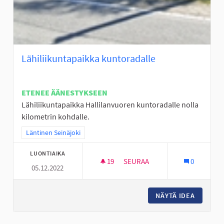
Lähiliikuntapaikka kuntoradalle
ETENEE ÄÄNESTYKSEEN
Lähiliikuntapaikka Hallilanvuoren kuntoradalle nolla
kilometrin kohdalle.
Rajaa tulokset teeman mukaan: Läntinen Seinäjoki
Läntinen Seinäjoki
LUONTIAIKA
19
19 SEURAAJAA
SEURAA
0
05.12.2022
LÄHILIIKUNTAPAIKKA KUNTOR
NÄYTÄ IDEA
LÄHILII