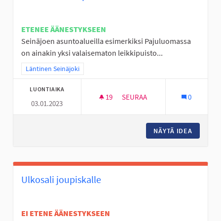
ETENEE ÄÄNESTYKSEEN
Seinäjoen asuntoalueilla esimerkiksi Pajuluomassa
on ainakin yksi valaisematon leikkipuisto...
Rajaa tulokset teeman mukaan: Läntinen Seinäjoki
Läntinen Seinäjoki
LUONTIAIKA
19
19 SEURAAJAA
SEURAA
0
03.01.2023
VALAISTUS LEIKKIPUISTOIHIN
NÄYTÄ IDEA
VALAIST
Ulkosali joupiskalle
EI ETENE ÄÄNESTYKSEEN