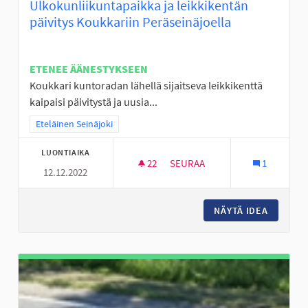
Ulkokunliikuntapaikka ja leikkikentän
päivitys Koukkariin Peräseinäjoella
ETENEE ÄÄNESTYKSEEN
Koukkari kuntoradan lähellä sijaitseva leikkikenttä
kaipaisi päivitystä ja uusia...
Rajaa tulokset teeman mukaan: Eteläinen Seinäjoki
Eteläinen Seinäjoki
LUONTIAIKA
22
22 SEURAAJAA
SEURAA
1
12.12.2022
ULKOKUNLIIKUNTAPAIKKA JA L
NÄYTÄ IDEA
ULKOKUN