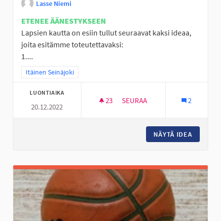
Lasse Niemi
ETENEE ÄÄNESTYKSEEN
Lapsien kautta on esiin tullut seuraavat kaksi ideaa,
joita esitämme toteutettavaksi:
1....
Rajaa tulokset teeman mukaan: Itäinen Seinäjoki
Itäinen Seinäjoki
LUONTIAIKA
23
23 SEURAAJAA
SEURAA
2
20.12.2022
LÄHILIIKUNTAPAIKKOJEN KEH
NÄYTÄ IDEA
LÄHILII