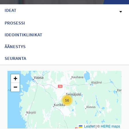
IDEAT
PROSESSI
IDEOINTIKLINIKAT
ÄÄNESTYS
SEURANTA
Seuraavassa elementissä on kartta, joka esittää tämän sivun tiet
+
−
56
Leaflet
|
©
HERE maps