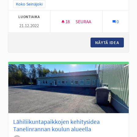
Rajaa tulokset teeman mukaan: Koko Seinäjoki
Koko Seinäjoki
LUONTIAIKA
18
18 SEURAAJAA
SEURAA
0
21.12.2022
SKUUTIN KÄYTÖN ABC: OSALLIS
NÄYTÄ IDEA
SKUUTIN
Lähiliikuntapaikkojen kehitysidea
Tanelinrannan koulun alueella