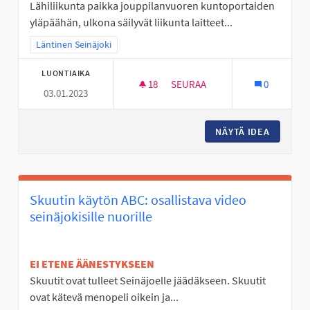
Lähiliikunta paikka jouppilanvuoren kuntoportaiden
yläpäähän, ulkona säilyvät liikunta laitteet...
Rajaa tulokset teeman mukaan: Läntinen Seinäjoki
Läntinen Seinäjoki
LUONTIAIKA
18
18 SEURAAJAA
SEURAA
0
03.01.2023
ULKOSALI JOUPISKALLE
NÄYTÄ IDEA
ULKOSAL
Skuutin käytön ABC: osallistava video
seinäjokisille nuorille
EI ETENE ÄÄNESTYKSEEN
Skuutit ovat tulleet Seinäjoelle jäädäkseen. Skuutit
ovat kätevä menopeli oikein ja...