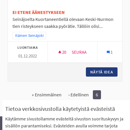
EI ETENE ÄÄNESTYKSEEN
Seinäjoelta Kuortaneentiellä olevaan Keski-Nurmon
tien risteykseen saakka pyörätie. Tällöin olisi...
Rajaa tulokset teeman mukaan: Itäinen Seinäjoki
Itäinen Seinäjoki
LUONTIAIKA
20
20 SEURAAJAA
SEURAA
1
01.12.2022
PYÖRÄTIE SEINÄJOKI-KESKI-
NÄYTÄ IDEA
PYÖRÄTI
« Ensimmäinen
‹ Edellinen
6
Näytä kaikki peruutetut ideat
Tietoa verkkosivustolla käytetyistä evästeistä
Käytämme sivustollamme evästeitä sivuston suorituskyvyn ja
sisällön parantamiseksi. Evästeiden avulla voimme tarjota