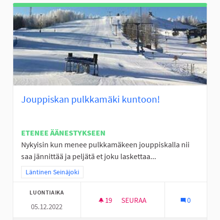
Jouppiskan pulkkamäki kuntoon!
ETENEE ÄÄNESTYKSEEN
Nykyisin kun menee pulkkamäkeen jouppiskalla nii
saa jännittää ja peljätä et joku laskettaa...
Rajaa tulokset teeman mukaan: Läntinen Seinäjoki
Läntinen Seinäjoki
LUONTIAIKA
19
19 SEURAAJAA
SEURAA
0
05.12.2022
JOUPPISKAN PULKKAMÄKI KU