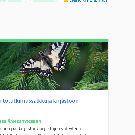
ntotutkimussalkkuja kirjastoon
NEE ÄÄNESTYKSEEN
äjoen pääkirjaston/kirjastojen yhteyteen