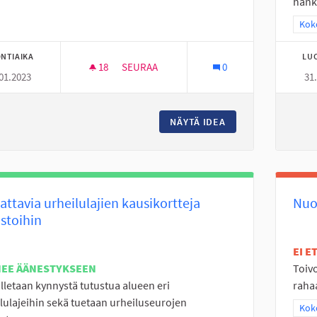
hanki
Raj
Koko
NTIAIKA
LU
18
18 SEURAAJAA
SEURAA
0
01.2023
31
DEFIBRILLAATTOREITA ASUNTOALUEILLE
NÄYTÄ IDEA
DEFIBRILLAATTORE
attavia urheilulajien kausikortteja
Nuor
astoihin
EI 
NEE ÄÄNESTYKSEEN
Toivo
letaan kynnystä tutustua alueen eri
rahaa
lulajeihin sekä tuetaan urheiluseurojen
Raj
Koko