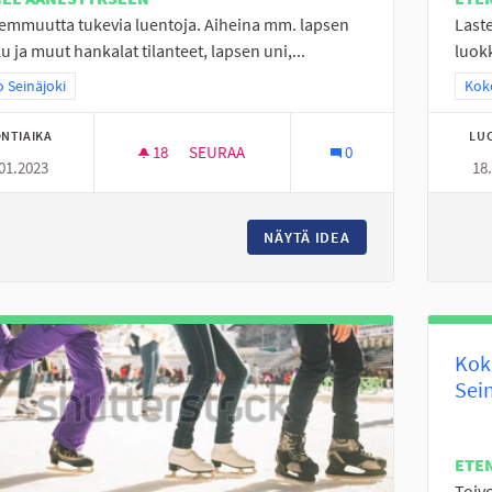
emmuutta tukevia luentoja. Aiheina mm. lapsen
Laste
u ja muut hankalat tilanteet, lapsen uni,...
luokk
a tulokset teeman mukaan: Koko Seinäjoki
 Seinäjoki
Raj
Koko
NTIAIKA
LU
18
18 SEURAAJAA
SEURAA
0
01.2023
18
VANHEMMUUTTA TUKEVIA LUENNOITSIJOI
NÄYTÄ IDEA
VANHEMMUUTTA TU
Kok
Sei
ETE
Toiv