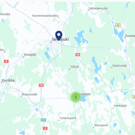
sivun tietueet karttapisteinä. Elementtiä voi käyttää ruudunlukijall
2