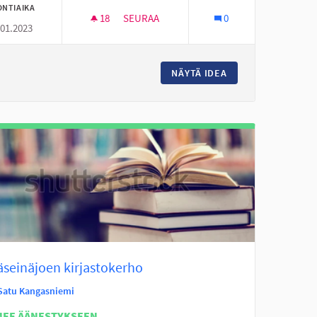
ONTIAIKA
18
18 SEURAAJAA
SEURAA
0
.01.2023
LAMPAAT HOITAVAT MAISEMAA
NÄYTÄ IDEA
LAMPAAT HOITAVA
äseinäjoen kirjastokerho
Satu Kangasniemi
NEE ÄÄNESTYKSEEN