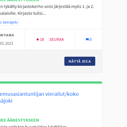
n tykätty kirjastokerho voisi järjestää myös 1. ja 2.
alaisille. Kirjasto tulisi...
aa tulokset teeman mukaan: Koko Seinäjoki
 Seinäjoki
ONTIAIKA
18
18 SEURAAJAA
SEURAA
0
.01.2023
TA
PERÄSEINÄJOEN KIRJASTOKERHO
KEVIA LUENNOITSIJOITA
NÄYTÄ IDEA
PERÄSEINÄJOEN K
emusasiantuntijan vierailut/koko
näjoki
NEE ÄÄNESTYKSEEN
oisin entisten huumeiden käyttäjien