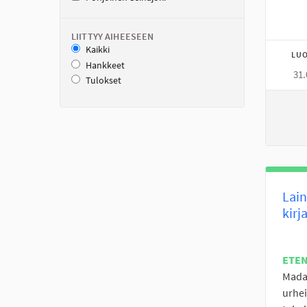
LIITTYY AIHEESEEN
Kaikki
LUO
Hankkeet
31.
Tulokset
Lain
kirj
ETE
Madal
urhei