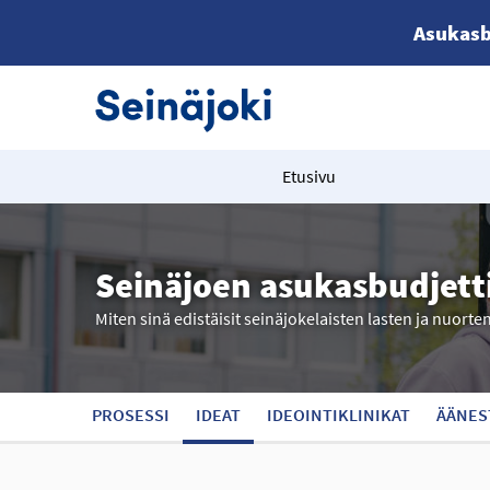
Asukasb
Etusivu
Seinäjoen asukasbudjett
Miten sinä edistäisit seinäjokelaisten lasten ja nuorte
PROSESSI
IDEAT
IDEOINTIKLINIKAT
ÄÄNES