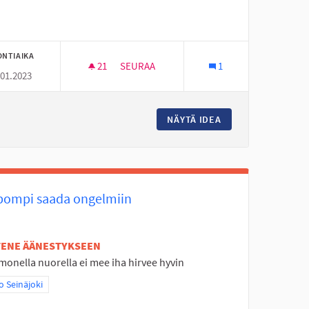
ONTIAIKA
21
21 SEURAAJAA
SEURAA
1
.01.2023
EJA KIRJASTOIHIN
NUORTEN ILTOJA KAHVILOISSA JA RAVINT
ILULAJIEN KAUSIKORTTEJA KIRJASTOIHIN
NÄYTÄ IDEA
NUORTEN ILTOJA K
pompi saada ongelmiin
ETENE ÄÄNESTYKSEEN
monella nuorella ei mee iha hirvee hyvin
aa tulokset teeman mukaan: Koko Seinäjoki
 Seinäjoki