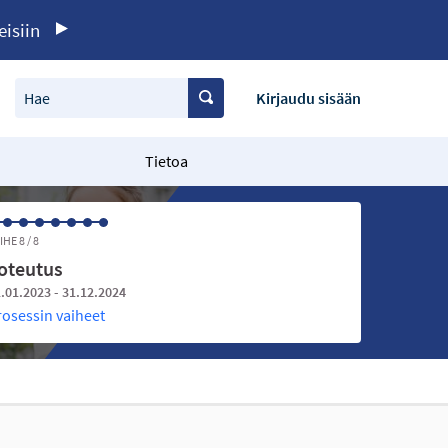
eisiin
Hae
Kirjaudu sisään
Tietoa
IHE 8 / 8
oteutus
.01.2023 - 31.12.2024
rosessin vaiheet