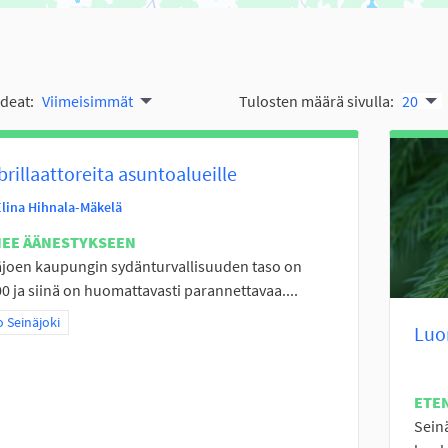
ideat:
Viimeisimmät
Tulosten määrä sivulla:
20
brillaattoreita asuntoalueille
Elina Hihnala-Mäkelä
NEE ÄÄNESTYKSEEN
joen kaupungin sydänturvallisuuden taso on
0 ja siinä on huomattavasti parannettavaa....
a tulokset teeman mukaan: Koko Seinäjoki
 Seinäjoki
Luo
ETE
Sein