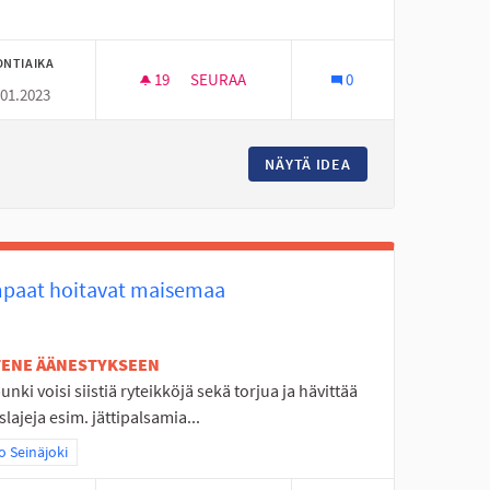
ONTIAIKA
19
19 SEURAAJAA
SEURAA
0
.01.2023
A SEINÄJOEN KESKUSTAAN
HELPOMPI SAADA ONGELMIIN
ETTU HENGAILU PAIKKA SEINÄJOEN KESKUSTAAN
NÄYTÄ IDEA
HELPOMPI SAADA 
paat hoitavat maisemaa
ETENE ÄÄNESTYKSEEN
nki voisi siistiä ryteikköjä sekä torjua ja hävittää
slajeja esim. jättipalsamia...
aa tulokset teeman mukaan: Koko Seinäjoki
 Seinäjoki