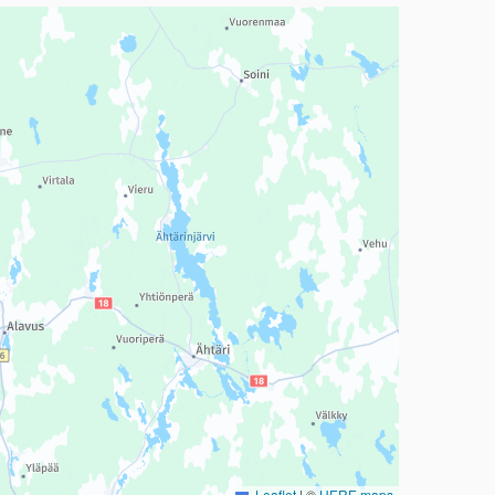
a, mutta se voi olla vaikeaselkoinen.
Leaflet
|
©
HERE maps