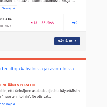
ttaisiin lainattavia "luontotutkimussalkkuja"....
aa tulokset teeman mukaan: Koko Seinäjoki
 Seinäjoki
ONTIAIKA
18
18 SEURAAJAA
SEURAA
0
.01.2023
LUONTOTUTKIMUSSALKKUJA KIRJASTOO
ITA ASUNTOALUEILLE
NÄYTÄ IDEA
LUONTOTUTKIMUS
ten iltoja kahviloissa ja ravintoloissa
ETENE ÄÄNESTYKSEEN
isin, että Seinäjoen asukasbudjetista käytettäisiin
 "nuorten iltoihin". Ne olisivat...
aa tulokset teeman mukaan: Koko Seinäjoki
 Seinäjoki