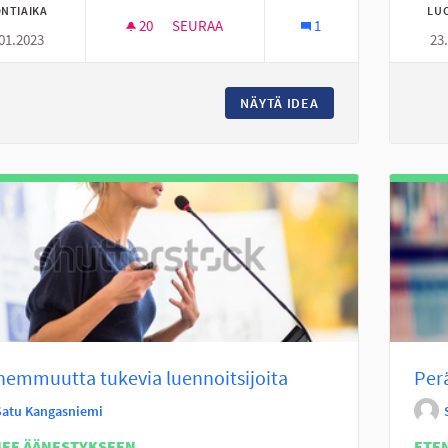
NTIAIKA
LU
20
20 SEURAAJAA
SEURAA
1
01.2023
23
NUORISOTILA 24H
NÄYTÄ IDEA
NUORISOTILA 24H
emmuutta tukevia luennoitsijoita
Per
Satu Kangasniemi
NEE ÄÄNESTYKSEEN
ETE