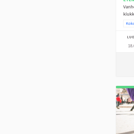
Vanh
kiukk
Raja
Koko
LUO
18.