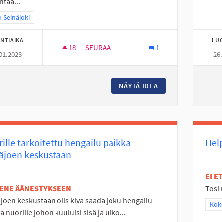
ntaa...
a tulokset teeman mukaan: Koko Seinäjoki
 Seinäjoki
NTIAIKA
LU
18
18 SEURAAJAA
SEURAA
1
01.2023
26
LAINATTAVIA URHEILULAJIEN KAUSIKORTT
NÄYTÄ IDEA
LAINATTAVIA URHE
ille tarkoitettu hengailu paikka
Hel
äjoen keskustaan
EI 
TENE ÄÄNESTYKSEEN
Tosi 
joen keskustaan olis kiva saada joku hengailu
Raj
Koko
a nuorille johon kuuluisi sisä ja ulko...