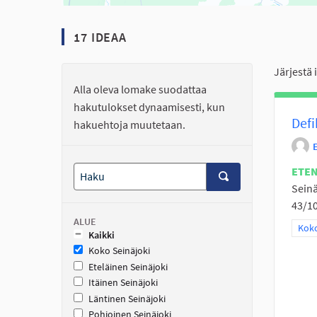
17 IDEAA
Järjestä 
Alla oleva lomake suodattaa
hakutulokset dynaamisesti, kun
Defi
hakuehtoja muutetaan.
ETE
Seinä
43/10
ALUE
Raja
Koko
Kaikki
Koko Seinäjoki
Eteläinen Seinäjoki
Itäinen Seinäjoki
Läntinen Seinäjoki
Pohjoinen Seinäjoki