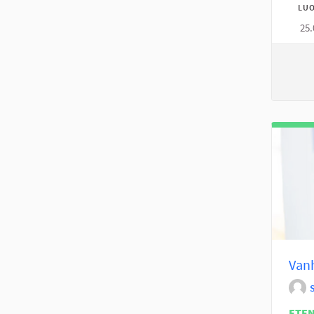
LUO
25.
Vanh
ETE