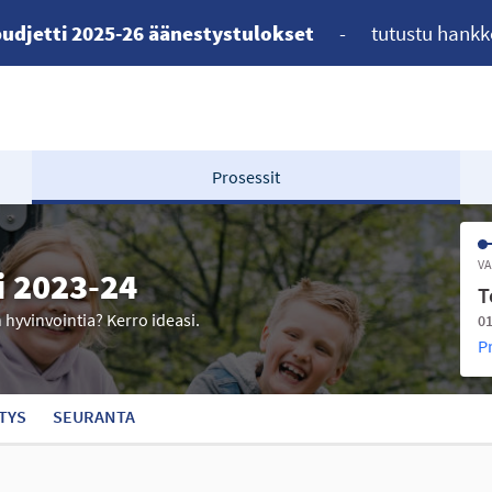
udjetti 2025-26 äänestystulokset
-
tutustu hankk
Prosessit
VA
i 2023-24
T
n hyvinvointia? Kerro ideasi.
01
P
TYS
SEURANTA