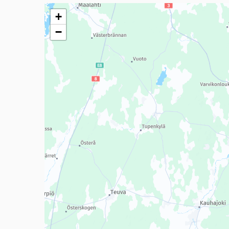
Seuraavassa elementissä on kartta, joka esittää tämän 
+
−