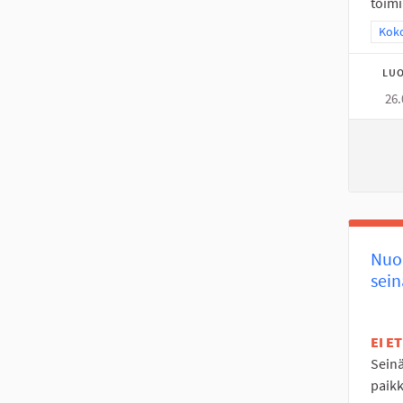
toimi
Raja
Koko
LUO
26.
Nuor
sein
EI E
Seinä
paikk