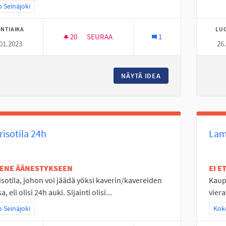
a tulokset teeman mukaan: Koko Seinäjoki
 Seinäjoki
NTIAIKA
LU
20
20 SEURAAJAA
SEURAA
1
01.2023
26
NUORILLE TARKOITETTU HENGAILU PAIKK
NÄYTÄ IDEA
NUORILLE TARKOIT
isotila 24h
Lam
TENE ÄÄNESTYKSEEN
EI 
sotila, johon voi jäädä yöksi kaverin/kavereiden
Kaupu
, eli olisi 24h auki. Sijainti olisi...
viera
a tulokset teeman mukaan: Koko Seinäjoki
 Seinäjoki
Raj
Koko