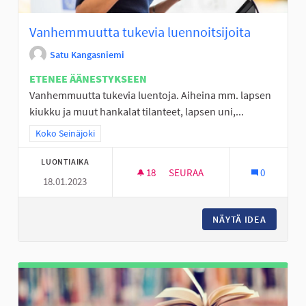
Vanhemmuutta tukevia luennoitsijoita
Satu Kangasniemi
ETENEE ÄÄNESTYKSEEN
Vanhemmuutta tukevia luentoja. Aiheina mm. lapsen
kiukku ja muut hankalat tilanteet, lapsen uni,...
Rajaa tulokset teeman mukaan: Koko Seinäjoki
Koko Seinäjoki
LUONTIAIKA
18
18 SEURAAJAA
SEURAA
0
18.01.2023
VANHEMMUUTTA TUKEVIA LUEN
NÄYTÄ IDEA
VANHEMM