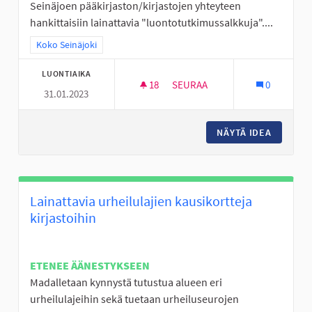
Seinäjoen pääkirjaston/kirjastojen yhteyteen
hankittaisiin lainattavia "luontotutkimussalkkuja"....
Rajaa tulokset teeman mukaan: Koko Seinäjoki
Koko Seinäjoki
LUONTIAIKA
18
18 SEURAAJAA
SEURAA
0
31.01.2023
LUONTOTUTKIMUSSALKKUJA 
NÄYTÄ IDEA
LUONTO
Lainattavia urheilulajien kausikortteja
kirjastoihin
ETENEE ÄÄNESTYKSEEN
Madalletaan kynnystä tutustua alueen eri
urheilulajeihin sekä tuetaan urheiluseurojen