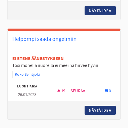
NÄYTÄ IDEA
NUORILL
Helpompi saada ongelmiin
EI ETENE ÄÄNESTYKSEEN
Tosi monella nuorella ei mee iha hirvee hyvin
Rajaa tulokset teeman mukaan: Koko Seinäjoki
Koko Seinäjoki
LUONTIAIKA
19
19 SEURAAJAA
SEURAA
0
26.01.2023
HELPOMPI SAADA ONGELMIIN
NÄYTÄ IDEA
HELPOMP