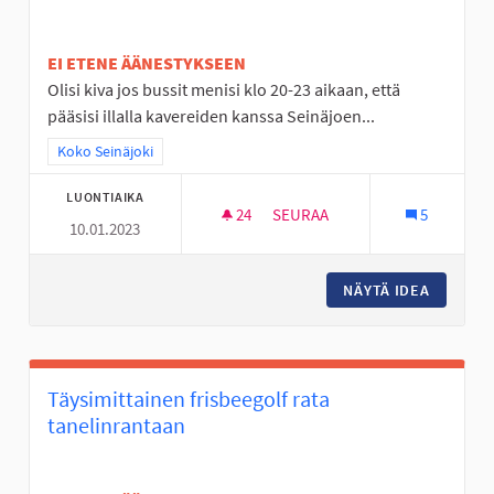
EI ETENE ÄÄNESTYKSEEN
Olisi kiva jos bussit menisi klo 20-23 aikaan, että
pääsisi illalla kavereiden kanssa Seinäjoen...
Rajaa tulokset teeman mukaan: Koko Seinäjoki
Koko Seinäjoki
LUONTIAIKA
24
24 SEURAAJAA
SEURAA
5
10.01.2023
BUSSEJA KULKEMAAN MYÖS MY
NÄYTÄ IDEA
BUSSEJA
Täysimittainen frisbeegolf rata
tanelinrantaan