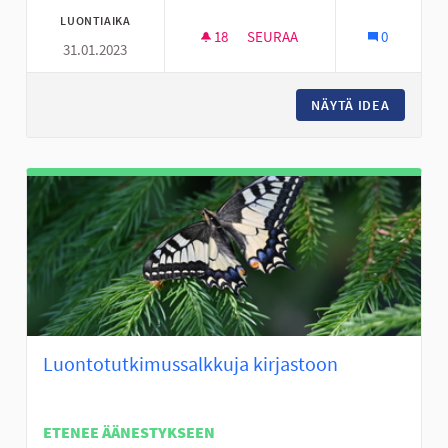
LUONTIAIKA
18
18 SEURAAJAA
SEURAA
0
31.01.2023
DEFIBRILLAATTOREITA ASUNTO
NÄYTÄ IDEA
DEFIBRI
Luontotutkimussalkkuja kirjastoon
ETENEE ÄÄNESTYKSEEN