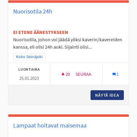
Nuorisotila 24h
EI ETENE ÄÄNESTYKSEEN
Nuorisotila, johon voi jäädä yöksi kaverin/kavereiden
kanssa, eli olisi 24h auki. Sijainti olisi...
Rajaa tulokset teeman mukaan: Koko Seinäjoki
Koko Seinäjoki
LUONTIAIKA
20
20 SEURAAJAA
SEURAA
1
25.01.2023
NUORISOTILA 24H
NÄYTÄ IDEA
NUORISO
Lampaat hoitavat maisemaa