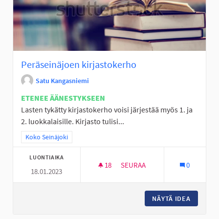
Peräseinäjoen kirjastokerho
Satu Kangasniemi
ETENEE ÄÄNESTYKSEEN
Lasten tykätty kirjastokerho voisi järjestää myös 1. ja
2. luokkalaisille. Kirjasto tulisi...
Rajaa tulokset teeman mukaan: Koko Seinäjoki
Koko Seinäjoki
LUONTIAIKA
18
18 SEURAAJAA
SEURAA
0
18.01.2023
PERÄSEINÄJOEN KIRJASTOKE
NÄYTÄ IDEA
PERÄSE