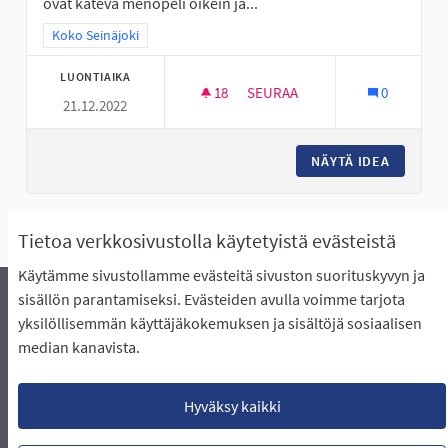
ovat kätevä menopeli oikein ja...
Rajaa tulokset teeman mukaan: Koko Seinäjoki
Koko Seinäjoki
LUONTIAIKA
18
18 SEURAAJAA
SEURAA
0
21.12.2022
SKUUTIN KÄYTÖN ABC: OSALLIS
NÄYTÄ IDEA
SKUUTIN
Näytä kaikki peruutetut ideat
Tietoa verkkosivustolla käytetyistä evästeistä
Käytämme sivustollamme evästeitä sivuston suorituskyvyn ja
sisällön parantamiseksi. Evästeiden avulla voimme tarjota
yksilöllisemmän käyttäjäkokemuksen ja sisältöjä sosiaalisen
Äänestyksen pikaohjeet
Usein kysytyt kysymykset
median kanavista.
Näin äänestät Asukasbudjetissa
Yhteystiedot
Aluerajaukset ja budjetin jakautuminen alueille
Käyttöehdot asukkaille
Lataa avoimet datatiedostot
Hyväksy kaikki
Evästeasetukset