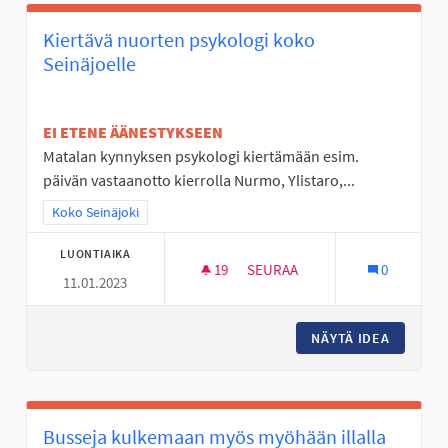
Kiertävä nuorten psykologi koko
Seinäjoelle
EI ETENE ÄÄNESTYKSEEN
Matalan kynnyksen psykologi kiertämään esim.
päivän vastaanotto kierrolla Nurmo, Ylistaro,...
Rajaa tulokset teeman mukaan: Koko Seinäjoki
Koko Seinäjoki
LUONTIAIKA
19
19 SEURAAJAA
SEURAA
0
11.01.2023
KIERTÄVÄ NUORTEN PSYKOLOG
NÄYTÄ IDEA
KIERTÄV
Busseja kulkemaan myös myöhään illalla