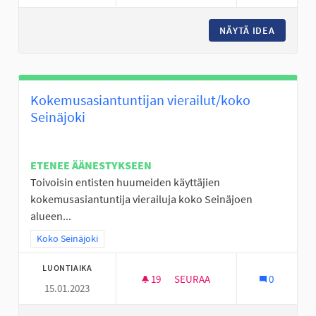
NÄYTÄ IDEA
TALVIVÄ
Kokemusasiantuntijan vierailut/koko
Seinäjoki
ETENEE ÄÄNESTYKSEEN
Toivoisin entisten huumeiden käyttäjien
kokemusasiantuntija vierailuja koko Seinäjoen
alueen...
Rajaa tulokset teeman mukaan: Koko Seinäjoki
Koko Seinäjoki
LUONTIAIKA
19
19 SEURAAJAA
SEURAA
0
15.01.2023
KOKEMUSASIANTUNTIJAN VIER