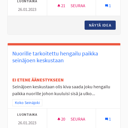
LUONTIAIKA
21
21 SEURAAJAA
SEURAA
1
26.01.2023
NUORTEN ILTOJA KAHVILOISSA
NÄYTÄ IDEA
NUORTEN
Nuorille tarkoitettu hengailu paikka
seinäjoen keskustaan
EI ETENE ÄÄNESTYKSEEN
Seinäjoen keskustaan olis kiva saada joku hengailu
paikka nuorille johon kuuluisi sisä ja ulko...
Rajaa tulokset teeman mukaan: Koko Seinäjoki
Koko Seinäjoki
LUONTIAIKA
20
20 SEURAAJAA
SEURAA
1
26.01.2023
NUORILLE TARKOITETTU HENG