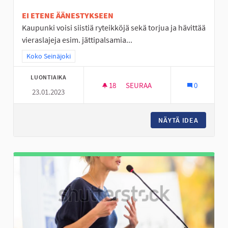
EI ETENE ÄÄNESTYKSEEN
Kaupunki voisi siistiä ryteikköjä sekä torjua ja hävittää
vieraslajeja esim. jättipalsamia...
Rajaa tulokset teeman mukaan: Koko Seinäjoki
Koko Seinäjoki
LUONTIAIKA
18
18 SEURAAJAA
SEURAA
0
23.01.2023
LAMPAAT HOITAVAT MAISEMAA
NÄYTÄ IDEA
LAMPAAT