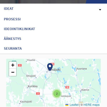
IDEAT
PROSESSI
IDEOINTIKLINIKAT
ÄÄNESTYS
SEURANTA
Seuraavassa elementissä on kartta, joka esittää tämän sivun tiet
+
−
2
Leaflet
|
©
HERE maps