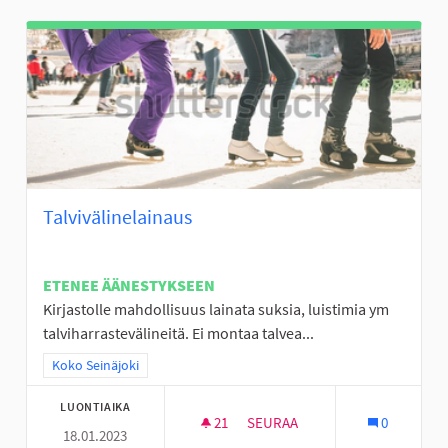
Talvivälinelainaus
ETENEE ÄÄNESTYKSEEN
Kirjastolle mahdollisuus lainata suksia, luistimia ym
talviharrastevälineitä. Ei montaa talvea...
Rajaa tulokset teeman mukaan: Koko Seinäjoki
Koko Seinäjoki
LUONTIAIKA
21
21 SEURAAJAA
SEURAA
0
18.01.2023
TALVIVÄLINELAINAUS