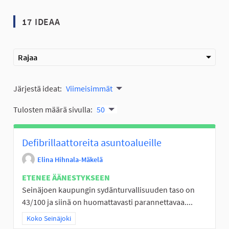
17 IDEAA
Rajaa
Järjestä ideat:
Viimeisimmät
Tulosten määrä sivulla:
50
Defibrillaattoreita asuntoalueille
Elina Hihnala-Mäkelä
ETENEE ÄÄNESTYKSEEN
Seinäjoen kaupungin sydänturvallisuuden taso on
43/100 ja siinä on huomattavasti parannettavaa....
Rajaa tulokset teeman mukaan: Koko Seinäjoki
Koko Seinäjoki