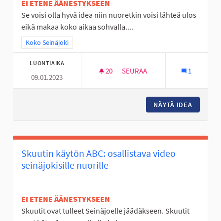
EI ETENE ÄÄNESTYKSEEN
Se voisi olla hyvä idea niin nuoretkin voisi lähteä ulos
eikä makaa koko aikaa sohvalla....
Rajaa tulokset teeman mukaan: Koko Seinäjoki
Koko Seinäjoki
LUONTIAIKA
20
20 SEURAAJAA
SEURAA
1
09.01.2023
TÄYSIMITTAINEN FRISBEEGOLF
NÄYTÄ IDEA
TÄYSIMI
Skuutin käytön ABC: osallistava video
seinäjokisille nuorille
EI ETENE ÄÄNESTYKSEEN
Skuutit ovat tulleet Seinäjoelle jäädäkseen. Skuutit