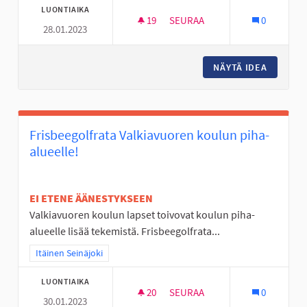
LUONTIAIKA
19
19 SEURAAJAA
SEURAA
0
28.01.2023
NURMON KESKUSTAN NUORISOT
NÄYTÄ IDEA
NURMON 
Frisbeegolfrata Valkiavuoren koulun piha-
alueelle!
EI ETENE ÄÄNESTYKSEEN
Valkiavuoren koulun lapset toivovat koulun piha-
alueelle lisää tekemistä. Frisbeegolfrata...
Rajaa tulokset teeman mukaan: Itäinen Seinäjoki
Itäinen Seinäjoki
LUONTIAIKA
20
20 SEURAAJAA
SEURAA
0
30.01.2023
FRISBEEGOLFRATA VALKIAVUO