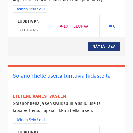
Rajaa tulokset teeman mukaan: Itäinen Seinäjoki
Itäinen Seinäjoki
LUONTIAIKA
18
18 SEURAAJAA
SEURAA
0
30.01.2023
NURMON KESKUSTAN TYHJÄ T
NÄYTÄ IDEA
NURMON 
Solanontielle useita tuntuvia hidasteita
EI ETENE ÄÄNESTYKSEEN
Solanontiellä ja sen sivukaduilla asuu useita
lapsiperheitä. Lapsia liikkuu tiellä ja sen...
Rajaa tulokset teeman mukaan: Itäinen Seinäjoki
Itäinen Seinäjoki
LUONTIAIKA