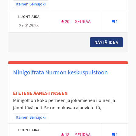
Rajaa tulokset teeman mukaan: Itäinen Seinäjoki
Itäinen Seinäjoki
LUONTIAIKA
20
20 SEURAAJAA
SEURAA
1
27.01.2023
KESKI-NURMON KOULUN PIHA
NÄYTÄ IDEA
KESKI-N
Minigolfrata Nurmon keskuspuistoon
EI ETENE ÄÄNESTYKSEEN
Minigolf on koko perheen ja jokamiehen iloinen ja
jännittävä peli. Se on mukavaa ajanvietettä, ...
Rajaa tulokset teeman mukaan: Itäinen Seinäjoki
Itäinen Seinäjoki
LUONTIAIKA
18
18 SEURAAJAA
SEURAA
1