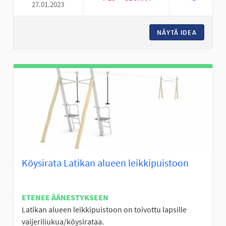
27.01.2023
MINIGOLFRATA NURMON KESK
NÄYTÄ IDEA
MINIGO
Köysirata Latikan alueen leikkipuistoon
ETENEE ÄÄNESTYKSEEN
Latikan alueen leikkipuistoon on toivottu lapsille
vaijeriliukua/köysirataa.