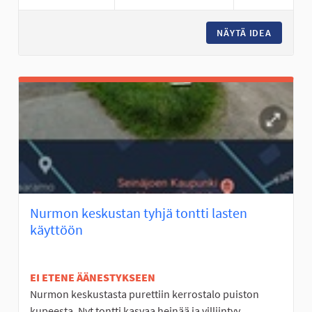
NÄYTÄ IDEA
FRISBEE
Nurmon keskustan tyhjä tontti lasten
käyttöön
EI ETENE ÄÄNESTYKSEEN
Nurmon keskustasta purettiin kerrostalo puiston
kupeesta. Nyt tontti kasvaa heinää ja villiintyy....