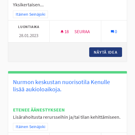
Yksikertaisen...
Rajaa tulokset teeman mukaan: Itäinen Seinäjoki
Itäinen Seinäjoki
LUONTIAIKA
18
18 SEURAAJAA
SEURAA
0
28.01.2023
KÖYSIRATA LATIKAN ALUEEN L
NÄYTÄ IDEA
KÖYSIRA
Nurmon keskustan nuorisotila Kenulle
lisää aukioloaikoja.
ETENEE ÄÄNESTYKSEEN
Lisärahoitusta rerursseihin ja/tai tilan kehittämiseen.
Rajaa tulokset teeman mukaan: Itäinen Seinäjoki
Itäinen Seinäjoki