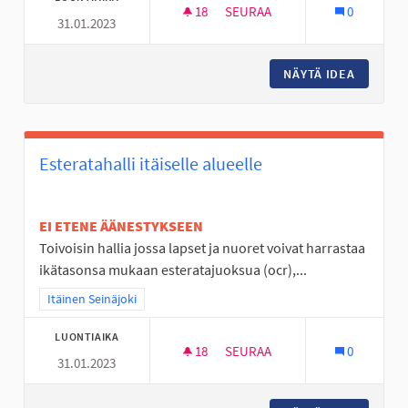
18
18 SEURAAJAA
SEURAA
0
31.01.2023
SOLANONTIELLE USEITA TUNTU
NÄYTÄ IDEA
SOLANON
Esteratahalli itäiselle alueelle
EI ETENE ÄÄNESTYKSEEN
Toivoisin hallia jossa lapset ja nuoret voivat harrastaa
ikätasonsa mukaan esteratajuoksua (ocr),...
Rajaa tulokset teeman mukaan: Itäinen Seinäjoki
Itäinen Seinäjoki
LUONTIAIKA
18
18 SEURAAJAA
SEURAA
0
31.01.2023
ESTERATAHALLI ITÄISELLE ALU