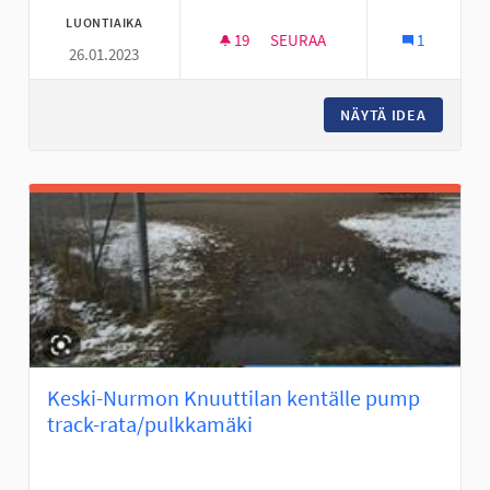
LUONTIAIKA
19
19 SEURAAJAA
SEURAA
1
26.01.2023
PIENI KAUPPA KESKI-NURMOON
NÄYTÄ IDEA
PIENI K
Keski-Nurmon Knuuttilan kentälle pump
track-rata/pulkkamäki