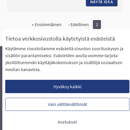
NÄYTÄ IDEA
ESTERAT
« Ensimmäinen
‹ Edellinen
2
Näytä kaikki peruutetut ideat
Tietoa verkkosivustolla käytetyistä evästeistä
Käytämme sivustollamme evästeitä sivuston suorituskyvyn ja
sisällön parantamiseksi. Evästeiden avulla voimme tarjota
yksilöllisemmän käyttäjäkokemuksen ja sisältöjä sosiaalisen
Äänestyksen pikaohjeet
Usein kysytyt kysymykset
median kanavista.
Näin äänestät Asukasbudjetissa
Yhteystiedot
Aluerajaukset ja budjetin jakautuminen alueille
Käyttöehdot asukkaille
Lataa avoimet datatiedostot
Hyväksy kaikki
Evästeasetukset
Vain välttämättömät
Verkkosivusto luotu
vapaan ohjelmiston
(Ulkoin
avulla.
Asetukset