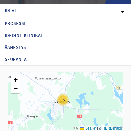
IDEAT
PROSESSI
IDEOINTIKLINIKAT
ÄÄNESTYS
SEURANTA
Seuraavassa elementissä on kartta, joka esittää tämän sivun tiet
+
−
16
Leaflet
|
©
HERE maps