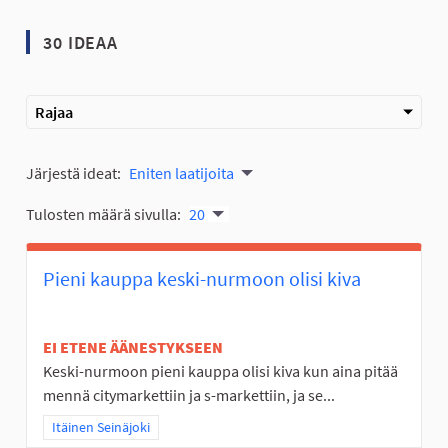
30 IDEAA
Rajaa
Järjestä ideat:
Eniten laatijoita
Tulosten määrä sivulla:
20
Pieni kauppa keski-nurmoon olisi kiva
EI ETENE ÄÄNESTYKSEEN
Keski-nurmoon pieni kauppa olisi kiva kun aina pitää
mennä citymarkettiin ja s-markettiin, ja se...
Rajaa tulokset teeman mukaan: Itäinen Seinäjoki
Itäinen Seinäjoki