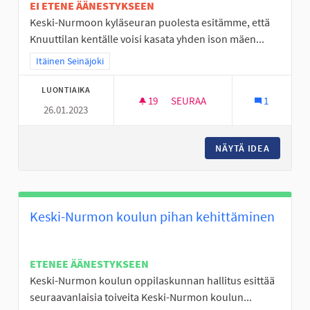
EI ETENE ÄÄNESTYKSEEN
Keski-Nurmoon kyläseuran puolesta esitämme, että
Knuuttilan kentälle voisi kasata yhden ison mäen...
Rajaa tulokset teeman mukaan: Itäinen Seinäjoki
Itäinen Seinäjoki
LUONTIAIKA
19
19 SEURAAJAA
SEURAA
1
26.01.2023
KESKI-NURMON KNUUTTILAN 
NÄYTÄ IDEA
KESKI-N
Keski-Nurmon koulun pihan kehittäminen
ETENEE ÄÄNESTYKSEEN
Keski-Nurmon koulun oppilaskunnan hallitus esittää
seuraavanlaisia toiveita Keski-Nurmon koulun...