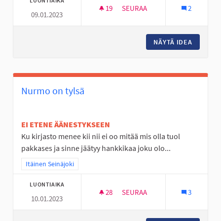
LUONTIAIKA
19
19 SEURAAJAA
SEURAA
2
09.01.2023
KUNTOPORTAAT TANELINRANT
NÄYTÄ IDEA
KUNTOP
Nurmo on tylsä
EI ETENE ÄÄNESTYKSEEN
Ku kirjasto menee kii nii ei oo mitää mis olla tuol
pakkases ja sinne jäätyy hankkikaa joku olo...
Rajaa tulokset teeman mukaan: Itäinen Seinäjoki
Itäinen Seinäjoki
LUONTIAIKA
28
28 SEURAAJAA
SEURAA
3
10.01.2023
NURMO ON TYLSÄ