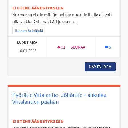
EI ETENE ÄÄNESTYKSEEN
Nurmossa ei ole mitään paikka nuorille illalla eli vois
olla vaikka 24h mäkkäri jossa on...
Rajaa tulokset teeman mukaan: Itäinen Seinäjoki
Itäinen Seinäjoki
LUONTIAIKA
31
31 SEURAAJAA
SEURAA
5
10.01.2023
NURMO ON TYLSÄ PASKA
NÄYTÄ IDEA
NURMO O
Pyörätie Viitalantie- Jöllöntie + alikulku
Viitalantien päähän
EI ETENE ÄÄNESTYKSEEN