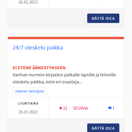
26.01.2023
PIHA SALIBANDY KENTTÄ HYLL
NÄYTÄ IDEA
PIHA SA
24/7 oleskelu paikka
EI ETENE ÄÄNESTYKSEEN
Vanhan nurmon kirjaston paikalle lapsille ja teineille
oleskelu paikka, esim eri osastoja...
Rajaa tulokset teeman mukaan: Itäinen Seinäjoki
Itäinen Seinäjoki
LUONTIAIKA
21
21 SEURAAJAA
SEURAA
1
26.01.2023
24/7 OLESKELU PAIKKA
NÄYTÄ IDEA
24/7 OL