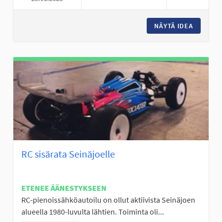
NÄYTÄ IDEA
ULKOSA
RC sisärata Seinäjoelle
ETENEE ÄÄNESTYKSEEN
RC-pienoissähköautoilu on ollut aktiivista Seinäjoen
alueella 1980-luvulta lähtien. Toiminta oli...