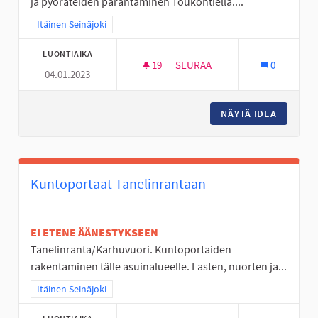
ja pyöräteiden parantaminen Toukontiellä....
Rajaa tulokset teeman mukaan: Itäinen Seinäjoki
Itäinen Seinäjoki
LUONTIAIKA
19
19 SEURAAJAA
SEURAA
0
04.01.2023
VALKIAVUOREN KOULUALUEEN 
NÄYTÄ IDEA
VALKIAV
Kuntoportaat Tanelinrantaan
EI ETENE ÄÄNESTYKSEEN
Tanelinranta/Karhuvuori. Kuntoportaiden
rakentaminen tälle asuinalueelle. Lasten, nuorten ja...
Rajaa tulokset teeman mukaan: Itäinen Seinäjoki
Itäinen Seinäjoki