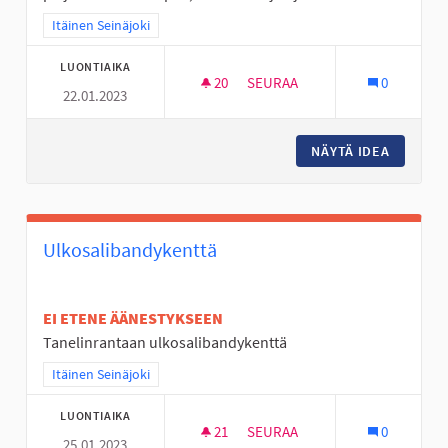
Rajaa tulokset teeman mukaan: Itäinen Seinäjoki
Itäinen Seinäjoki
LUONTIAIKA
20
20 SEURAAJAA
SEURAA
0
22.01.2023
JÄÄKIEKKOKAUKALO KERTUNL
NÄYTÄ IDEA
JÄÄKIE
Ulkosalibandykenttä
EI ETENE ÄÄNESTYKSEEN
Tanelinrantaan ulkosalibandykenttä
Rajaa tulokset teeman mukaan: Itäinen Seinäjoki
Itäinen Seinäjoki
LUONTIAIKA
21
21 SEURAAJAA
SEURAA
0
25.01.2023
ULKOSALIBANDYKENTTÄ