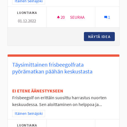
Rajaa tulokset teeman mukaan: Itäinen Seinäjoki
Itäinen Seinäjoki
LUONTIAIKA
20
20 SEURAAJAA
SEURAA
1
01.12.2022
PYÖRÄTIE SEINÄJOKI-KESKI-
NÄYTÄ IDEA
PYÖRÄTI
Täysimittainen frisbeegolfrata
pyörämatkan päähän keskustasta
EI ETENE ÄÄNESTYKSEEN
Frisbeegolf on erittäin suosittu harrastus nuorten
keskuudessa. Sen aloittaminen on helppoa ja...
Rajaa tulokset teeman mukaan: Itäinen Seinäjoki
Itäinen Seinäjoki
LUONTIAIKA