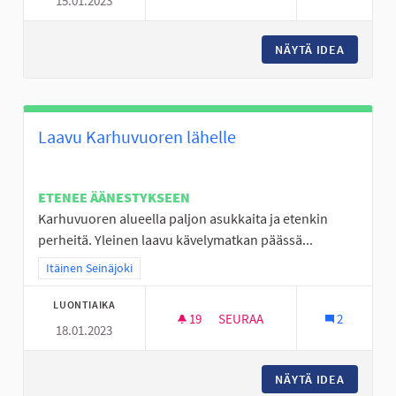
15.01.2023
LAPSET, NUORET JA IHAN KAIK
NÄYTÄ IDEA
LAPSET,
Laavu Karhuvuoren lähelle
ETENEE ÄÄNESTYKSEEN
Karhuvuoren alueella paljon asukkaita ja etenkin
perheitä. Yleinen laavu kävelymatkan päässä...
Rajaa tulokset teeman mukaan: Itäinen Seinäjoki
Itäinen Seinäjoki
LUONTIAIKA
19
19 SEURAAJAA
SEURAA
2
18.01.2023
LAAVU KARHUVUOREN LÄHELL
NÄYTÄ IDEA
LAAVU 