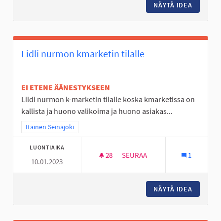
NÄYTÄ IDEA
NURMO 
Lidli nurmon kmarketin tilalle
EI ETENE ÄÄNESTYKSEEN
Lildi nurmon k-marketin tilalle koska kmarketissa on
kallista ja huono valikoima ja huono asiakas...
Rajaa tulokset teeman mukaan: Itäinen Seinäjoki
Itäinen Seinäjoki
LUONTIAIKA
28
28 SEURAAJAA
SEURAA
1
10.01.2023
LIDLI NURMON KMARKETIN TIL
NÄYTÄ IDEA
LIDLI N