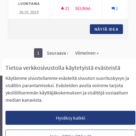
LUONTIAIKA
21
21 SEURAAJAA
SEURAA
2
26.01.2023
☆ HYLLYKALLION LEHVÄPUIST
NÄYTÄ IDEA
☆ HYLLY
1
Seuraava ›
Viimeinen »
Näytä kaikki peruutetut ideat
Tietoa verkkosivustolla käytetyistä evästeistä
Käytämme sivustollamme evästeitä sivuston suorituskyvyn ja
sisällön parantamiseksi. Evästeiden avulla voimme tarjota
yksilöllisemmän käyttäjäkokemuksen ja sisältöjä sosiaalisen
Äänestyksen pikaohjeet
Usein kysytyt kysymykset
median kanavista.
Näin äänestät Asukasbudjetissa
Yhteystiedot
Aluerajaukset ja budjetin jakautuminen alueille
Käyttöehdot asukkaille
Lataa avoimet datatiedostot
Hyväksy kaikki
Evästeasetukset