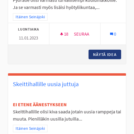
Pyörätie olisi varmasti turvallisempi koulumatkoille.
Ja se varmasti myös lisäisi hyötyliikuntaa,...
Rajaa tulokset teeman mukaan: Itäinen Seinäjoki
Itäinen Seinäjoki
LUONTIAIKA
18
18 SEURAAJAA
SEURAA
0
11.01.2023
PYÖRÄTIE VIITALANTIE- JÖLLÖ
NÄYTÄ IDEA
PYÖRÄTI
Skeittihallille uusia juttuja
EI ETENE ÄÄNESTYKSEEN
Skeittihallille olisi kiva saada jotain uusia ramppeja tai
muuta. Pienilläkin uusilla jutuilla...
Rajaa tulokset teeman mukaan: Itäinen Seinäjoki
Itäinen Seinäjoki