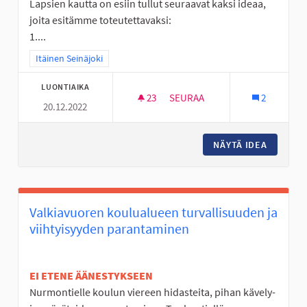
Lapsien kautta on esiin tullut seuraavat kaksi ideaa,
joita esitämme toteutettavaksi:
1....
Rajaa tulokset teeman mukaan: Itäinen Seinäjoki
Itäinen Seinäjoki
LUONTIAIKA
23
23 SEURAAJAA
SEURAA
2
20.12.2022
LÄHILIIKUNTAPAIKKOJEN KEH
NÄYTÄ IDEA
LÄHILII
Valkiavuoren koulualueen turvallisuuden ja
viihtyisyyden parantaminen
EI ETENE ÄÄNESTYKSEEN
Nurmontielle koulun viereen hidasteita, pihan kävely-