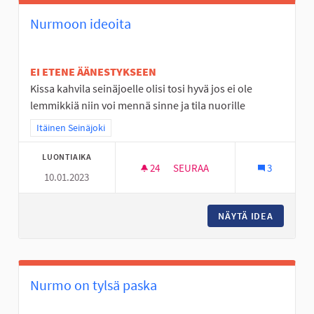
Nurmoon ideoita
EI ETENE ÄÄNESTYKSEEN
Kissa kahvila seinäjoelle olisi tosi hyvä jos ei ole
lemmikkiä niin voi mennä sinne ja tila nuorille
Rajaa tulokset teeman mukaan: Itäinen Seinäjoki
Itäinen Seinäjoki
LUONTIAIKA
24
24 SEURAAJAA
SEURAA
3
10.01.2023
NURMOON IDEOITA
NÄYTÄ IDEA
NURMOO
Nurmo on tylsä paska