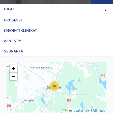
IDEAT
PROSESSI
IDEOINTIKLINIKAT
ÄÄNESTYS
SEURANTA
Seuraavassa elementissä on kartta, joka esittää tämän sivun tiet
+
−
16
Leaflet
|
©
HERE maps