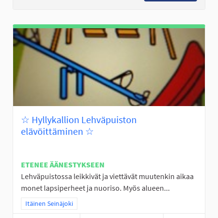
☆ Hyllykallion Lehväpuiston
elävöittäminen ☆
ETENEE ÄÄNESTYKSEEN
Lehväpuistossa leikkivät ja viettävät muutenkin aikaa
monet lapsiperheet ja nuoriso. Myös alueen...
Rajaa tulokset teeman mukaan: Itäinen Seinäjoki
Itäinen Seinäjoki