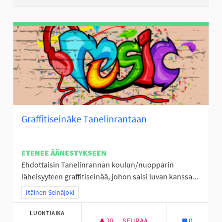
Graffitiseinäke Tanelinrantaan
ETENEE ÄÄNESTYKSEEN
Ehdottaisin Tanelinrannan koulun/nuopparin
läheisyyteen graffitiseinää, johon saisi luvan kanssa...
Rajaa tulokset teeman mukaan: Itäinen Seinäjoki
Itäinen Seinäjoki
LUONTIAIKA
20
20 SEURAAJAA
SEURAA
0