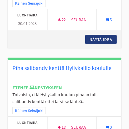
Rajaa tulokset teeman mukaan: Itäinen Seinäjoki
Itäinen Seinäjoki
LUONTIAIKA
22
22 SEURAAJAA
SEURAA
5
30.01.2023
RC SISÄRATA SEINÄJOELLE
NÄYTÄ IDEA
RC SISÄ
Piha salibandy kenttä Hyllykallio koululle
ETENEE ÄÄNESTYKSEEN
Toivoisin, että Hyllykallio koulun pihaan tulisi
salibandy kenttä ettei tarvitse lähteä...
Rajaa tulokset teeman mukaan: Itäinen Seinäjoki
Itäinen Seinäjoki
LUONTIAIKA
18
18 SEURAAJAA
SEURAA
0