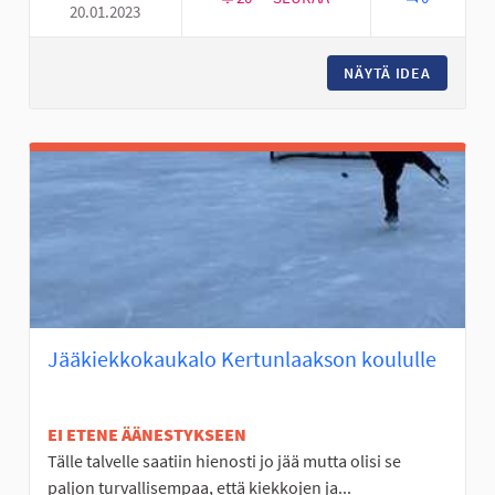
20.01.2023
GRAFFITISEINÄKE TANELINRAN
NÄYTÄ IDEA
GRAFFIT
Jääkiekkokaukalo Kertunlaakson koululle
EI ETENE ÄÄNESTYKSEEN
Tälle talvelle saatiin hienosti jo jää mutta olisi se
paljon turvallisempaa, että kiekkojen ja...