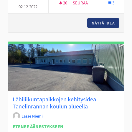
20
20 SEURAAJAA
SEURAA
3
02.12.2022
TÄYSIMITTAINEN FRISBEEGOL
NÄYTÄ IDEA
TÄYSIMI
Lähiliikuntapaikkojen kehitysidea
Tanelinrannan koulun alueella
Lasse Niemi
ETENEE ÄÄNESTYKSEEN