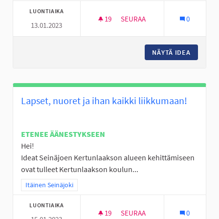
LUONTIAIKA
19
19 SEURAAJAA
SEURAA
0
13.01.2023
SKEITTIHALLILLE UUSIA JUTTU
NÄYTÄ IDEA
SKEITTI
Lapset, nuoret ja ihan kaikki liikkumaan!
ETENEE ÄÄNESTYKSEEN
Hei!
Ideat Seinäjoen Kertunlaakson alueen kehittämiseen
ovat tulleet Kertunlaakson koulun...
Rajaa tulokset teeman mukaan: Itäinen Seinäjoki
Itäinen Seinäjoki
LUONTIAIKA
19
19 SEURAAJAA
SEURAA
0