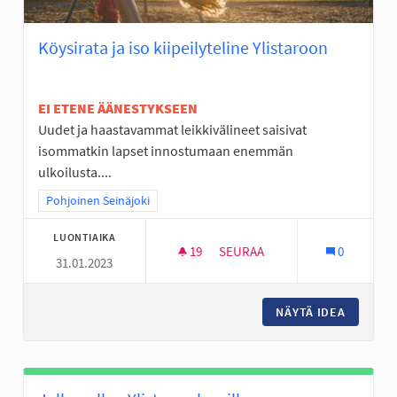
Köysirata ja iso kiipeilyteline Ylistaroon
EI ETENE ÄÄNESTYKSEEN
Uudet ja haastavammat leikkivälineet saisivat
isommatkin lapset innostumaan enemmän
ulkoilusta....
Rajaa tulokset teeman mukaan: Pohjoinen Seinäjoki
Pohjoinen Seinäjoki
LUONTIAIKA
19
19 SEURAAJAA
SEURAA
0
31.01.2023
KÖYSIRATA JA ISO KIIPEILYTEL
NÄYTÄ IDEA
KÖYSIRA