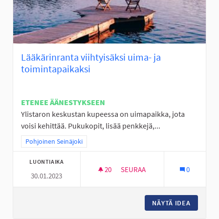
Lääkärinranta viihtyisäksi uima- ja
toimintapaikaksi
ETENEE ÄÄNESTYKSEEN
Ylistaron keskustan kupeessa on uimapaikka, jota
voisi kehittää. Pukukopit, lisää penkkejä,...
Rajaa tulokset teeman mukaan: Pohjoinen Seinäjoki
Pohjoinen Seinäjoki
LUONTIAIKA
20
20 SEURAAJAA
SEURAA
0
30.01.2023
LÄÄKÄRINRANTA VIIHTYISÄKSI 
NÄYTÄ IDEA
LÄÄKÄRI