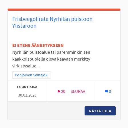
Frisbeegolfrata Nyrhilän puistoon
Ylistaroon
EI ETENE ÄÄNESTYKSEEN
Nyrhilän puistoalue tai paremminkin sen
kaakkoispuolella oleva kaavaan merkitty
virkistysalue...
Rajaa tulokset teeman mukaan: Pohjoinen Seinäjoki
Pohjoinen Seinäjoki
LUONTIAIKA
20
20 SEURAAJAA
SEURAA
0
30.01.2023
FRISBEEGOLFRATA NYRHILÄN 
NÄYTÄ IDEA
FRISBEE