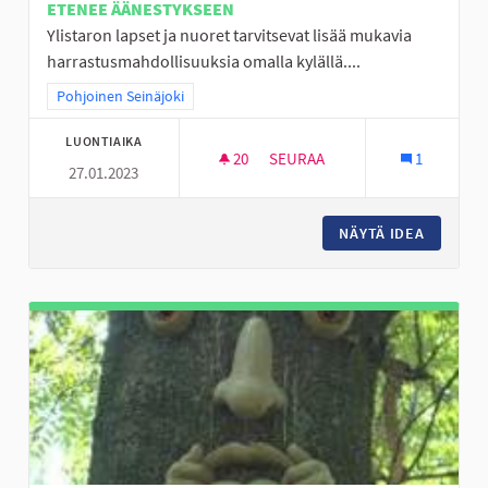
ETENEE ÄÄNESTYKSEEN
Ylistaron lapset ja nuoret tarvitsevat lisää mukavia
harrastusmahdollisuuksia omalla kylällä....
Rajaa tulokset teeman mukaan: Pohjoinen Seinäjoki
Pohjoinen Seinäjoki
LUONTIAIKA
20
20 SEURAAJAA
SEURAA
1
27.01.2023
FRISBEEGOLFIA YLISTAROON
NÄYTÄ IDEA
FRISBEE