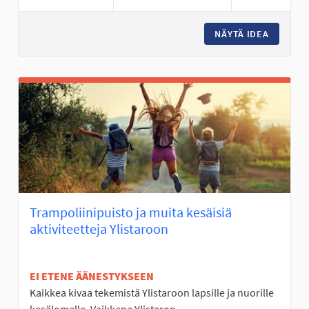
NÄYTÄ IDEA
MOBO- E
Trampoliinipuisto ja muita kesäisiä
aktiviteetteja Ylistaroon
EI ETENE ÄÄNESTYKSEEN
Kaikkea kivaa tekemistä Ylistaroon lapsille ja nuorille