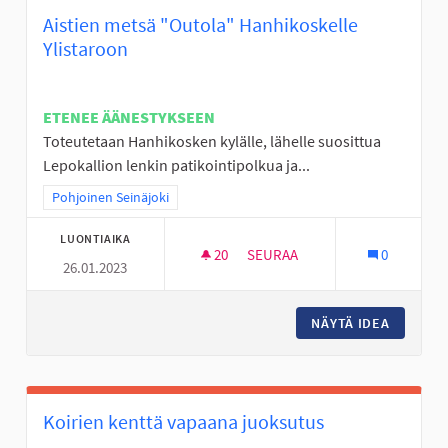
Aistien metsä "Outola" Hanhikoskelle
Ylistaroon
ETENEE ÄÄNESTYKSEEN
Toteutetaan Hanhikosken kylälle, lähelle suosittua
Lepokallion lenkin patikointipolkua ja...
Rajaa tulokset teeman mukaan: Pohjoinen Seinäjoki
Pohjoinen Seinäjoki
LUONTIAIKA
20
20 SEURAAJAA
SEURAA
0
26.01.2023
AISTIEN METSÄ "OUTOLA" HAN
NÄYTÄ IDEA
AISTIEN
Koirien kenttä vapaana juoksutus