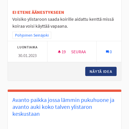
EI ETENE ÄÄNESTYKSEEN
Voisiko ylistaroon saada koirille aidattu kenttä missä
koiraa voisi käyttää vapaana.
Rajaa tulokset teeman mukaan: Pohjoinen Seinäjoki
Pohjoinen Seinäjoki
LUONTIAIKA
19
19 SEURAAJAA
SEURAA
0
30.01.2023
KOIRIEN KENTTÄ VAPAANA JU
NÄYTÄ IDEA
KOIRIEN
Avanto paikka jossa lämmin pukuhuone ja
avanto auki koko talven ylistaron
keskustaan