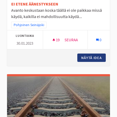
EI ETENE ÄÄNESTYKSEEN
Avanto keskustaan koska täällä ei ole paikkaa missä
käydä, kaikilla ei mahdollisuutta käydä...
Rajaa tulokset teeman mukaan: Pohjoinen Seinäjoki
Pohjoinen Seinäjoki
LUONTIAIKA
19
19 SEURAAJAA
SEURAA
0
30.01.2023
AVANTO PAIKKA JOSSA LÄMMI
NÄYTÄ IDEA
AVANTO 