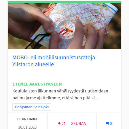
MOBO- eli mobiilisuunnistusratoja
Ylistaron alueelle
ETENEE ÄÄNESTYKSEEN
Koululaisten liikunnan vähäisyydestä uutisoidaan
paljon ja me ajattelimme, että siihen pitäisi...
Rajaa tulokset teeman mukaan: Pohjoinen Seinäjoki
Pohjoinen Seinäjoki
LUONTIAIKA
21
21 SEURAAJAA
SEURAA
0
30.01.2023
MOBO- ELI MOBIILISUUNNISTU