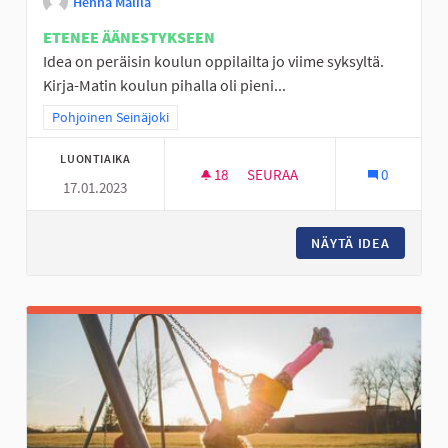
Henna Malila
ETENEE ÄÄNESTYKSEEN
Idea on peräisin koulun oppilailta jo viime syksyltä.
Kirja-Matin koulun pihalla oli pieni...
Rajaa tulokset teeman mukaan: Pohjoinen Seinäjoki
Pohjoinen Seinäjoki
LUONTIAIKA
18
18 SEURAAJAA
SEURAA
0
17.01.2023
YLISTARON ALUEEN KATUKOR
NÄYTÄ IDEA
YLISTA