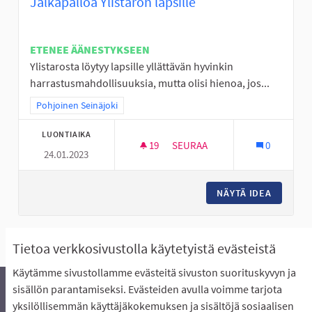
Jalkapalloa Ylistaron lapsille
ETENEE ÄÄNESTYKSEEN
Ylistarosta löytyy lapsille yllättävän hyvinkin
harrastusmahdollisuuksia, mutta olisi hienoa, jos...
Rajaa tulokset teeman mukaan: Pohjoinen Seinäjoki
Pohjoinen Seinäjoki
LUONTIAIKA
19
19 SEURAAJAA
SEURAA
0
24.01.2023
JALKAPALLOA YLISTARON LAPS
NÄYTÄ IDEA
JALKAPA
Näytä kaikki peruutetut ideat
Tietoa verkkosivustolla käytetyistä evästeistä
Käytämme sivustollamme evästeitä sivuston suorituskyvyn ja
sisällön parantamiseksi. Evästeiden avulla voimme tarjota
yksilöllisemmän käyttäjäkokemuksen ja sisältöjä sosiaalisen
Äänestyksen pikaohjeet
Usein kysytyt kysymykset