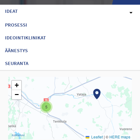
IDEAT
PROSESSI
IDEOINTIKLINIKAT
ÄÄNESTYS
SEURANTA
Seuraavassa elementissä on kartta, joka esittää tämän sivun tiet
+
−
5
Leaflet
|
©
HERE maps