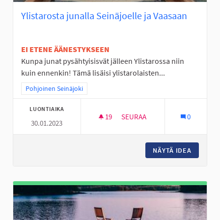
Ylistarosta junalla Seinäjoelle ja Vaasaan
EI ETENE ÄÄNESTYKSEEN
Kunpa junat pysähtyisisvät jälleen Ylistarossa niin
kuin ennenkin! Tämä lisäisi ylistarolaisten...
Rajaa tulokset teeman mukaan: Pohjoinen Seinäjoki
Pohjoinen Seinäjoki
LUONTIAIKA
19
19 SEURAAJAA
SEURAA
0
30.01.2023
YLISTAROSTA JUNALLA SEINÄJ
NÄYTÄ IDEA
YLISTAR