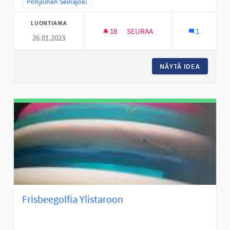
Rajaa tulokset teeman mukaan: Pohjoinen Seinäjoki
Pohjoinen Seinäjoki
LUONTIAIKA
18
18 SEURAAJAA
SEURAA
1
26.01.2023
LASTEN LIIKUNTAMAAT/TEMPP
NÄYTÄ IDEA
LASTEN 
Frisbeegolfia Ylistaroon