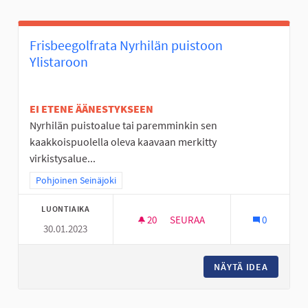
Frisbeegolfrata Nyrhilän puistoon
Ylistaroon
EI ETENE ÄÄNESTYKSEEN
Nyrhilän puistoalue tai paremminkin sen
kaakkoispuolella oleva kaavaan merkitty
virkistysalue...
Rajaa tulokset teeman mukaan: Pohjoinen Seinäjoki
Pohjoinen Seinäjoki
LUONTIAIKA
20
20 SEURAAJAA
SEURAA
0
30.01.2023
FRISBEEGOLFRATA NYRHILÄN 
NÄYTÄ IDEA
FRISBEE