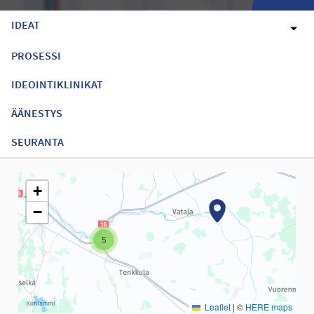
IDEAT
PROSESSI
IDEOINTIKLINIKAT
ÄÄNESTYS
SEURANTA
Seuraavassa elementissä on kartta, joka esittää tämän sivun tiet
+
−
5
Leaflet
|
©
HERE maps