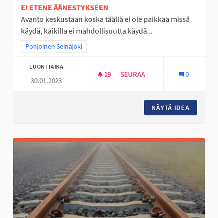
EI ETENE ÄÄNESTYKSEEN
Avanto keskustaan koska täällä ei ole paikkaa missä
käydä, kaikilla ei mahdollisuutta käydä...
Rajaa tulokset teeman mukaan: Pohjoinen Seinäjoki
Pohjoinen Seinäjoki
LUONTIAIKA
19
19 SEURAAJAA
SEURAA
0
30.01.2023
AVANTO PAIKKA JOSSA LÄMMI
NÄYTÄ IDEA
AVANTO 