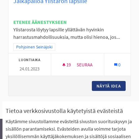
Jalkapalloa Ylistaron lapsille
ETENEE ÄÄNESTYKSEEN
Ylistarosta löytyy lapsille yllättävän hyvinkin
harrastusmahdollisuuksia, mutta olisi hienoa, jos...
Rajaa tulokset teeman mukaan: Pohjoinen Seinäjoki
Pohjoinen Seinäjoki
LUONTIAIKA
19
19 SEURAAJAA
SEURAA
0
24.01.2023
JALKAPALLOA YLISTARON LAPS
NÄYTÄ IDEA
JALKAPA
Näytä kaikki peruutetut ideat
Tietoa verkkosivustolla käytetyistä evästeistä
Käytämme sivustollamme evästeitä sivuston suorituskyvyn ja
sisällön parantamiseksi. Evästeiden avulla voimme tarjota
yksilöllisemmän käyttäjäkokemuksen ja sisältöjä sosiaalisen
Äänestyksen pikaohjeet
Usein kysytyt kysymykset