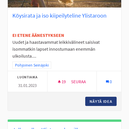
Köysirata ja iso kiipeilyteline Ylistaroon
EI ETENE ÄÄNESTYKSEEN
Uudet ja haastavammat leikkivälineet saisivat
isommatkin lapset innostumaan enemmän
ulkoilusta....
Rajaa tulokset teeman mukaan: Pohjoinen Seinäjoki
Pohjoinen Seinäjoki
LUONTIAIKA
19
19 SEURAAJAA
SEURAA
0
31.01.2023
KÖYSIRATA JA ISO KIIPEILYTEL
NÄYTÄ IDEA
KÖYSIRA