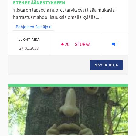
ETENEE ÄÄNESTYKSEEN
Ylistaron lapset ja nuoret tarvitsevat lisää mukavia
harrastusmahdollisuuksia omalla kylällä....
Rajaa tulokset teeman mukaan: Pohjoinen Seinäjoki
Pohjoinen Seinäjoki
LUONTIAIKA
20
20 SEURAAJAA
SEURAA
1
27.01.2023
FRISBEEGOLFIA YLISTAROON
NÄYTÄ IDEA
FRISBEE