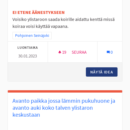
EI ETENE ÄÄNESTYKSEEN
Voisiko ylistaroon saada koirille aidattu kenttä missä
koiraa voisi käyttää vapaana.
Rajaa tulokset teeman mukaan: Pohjoinen Seinäjoki
Pohjoinen Seinäjoki
LUONTIAIKA
19
19 SEURAAJAA
SEURAA
0
30.01.2023
KOIRIEN KENTTÄ VAPAANA JU
NÄYTÄ IDEA
KOIRIEN
Avanto paikka jossa lämmin pukuhuone ja
avanto auki koko talven ylistaron
keskustaan