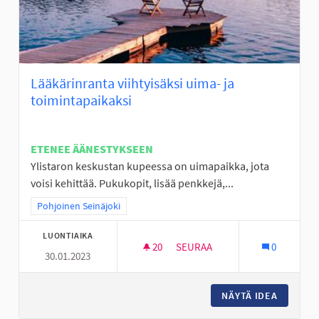
Lääkärinranta viihtyisäksi uima- ja
toimintapaikaksi
ETENEE ÄÄNESTYKSEEN
Ylistaron keskustan kupeessa on uimapaikka, jota
voisi kehittää. Pukukopit, lisää penkkejä,...
Rajaa tulokset teeman mukaan: Pohjoinen Seinäjoki
Pohjoinen Seinäjoki
LUONTIAIKA
20
20 SEURAAJAA
SEURAA
0
30.01.2023
LÄÄKÄRINRANTA VIIHTYISÄKSI 
NÄYTÄ IDEA
LÄÄKÄRI