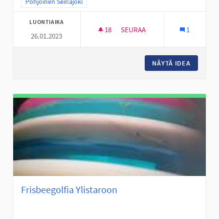
Rajaa tulokset teeman mukaan: Pohjoinen Seinäjoki
Pohjoinen Seinäjoki
LUONTIAIKA
18
18 SEURAAJAA
SEURAA
1
26.01.2023
LASTEN LIIKUNTAMAAT/TEMPP
NÄYTÄ IDEA
LASTEN 
Frisbeegolfia Ylistaroon