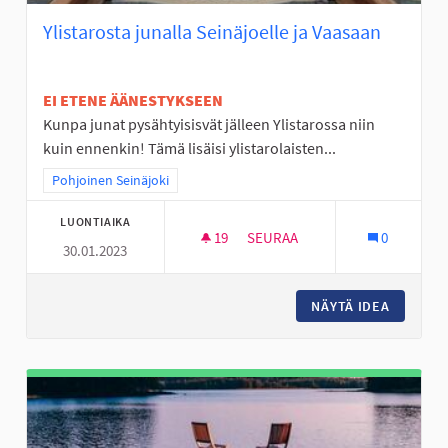
Ylistarosta junalla Seinäjoelle ja Vaasaan
EI ETENE ÄÄNESTYKSEEN
Kunpa junat pysähtyisisvät jälleen Ylistarossa niin
kuin ennenkin! Tämä lisäisi ylistarolaisten...
Rajaa tulokset teeman mukaan: Pohjoinen Seinäjoki
Pohjoinen Seinäjoki
LUONTIAIKA
19
19 SEURAAJAA
SEURAA
0
30.01.2023
YLISTAROSTA JUNALLA SEINÄJ
NÄYTÄ IDEA
YLISTAR