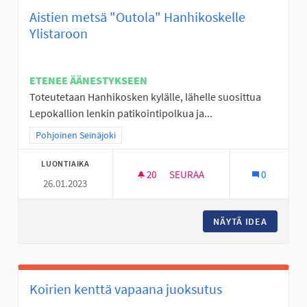
Aistien metsä "Outola" Hanhikoskelle
Ylistaroon
ETENEE ÄÄNESTYKSEEN
Toteutetaan Hanhikosken kylälle, lähelle suosittua
Lepokallion lenkin patikointipolkua ja...
Rajaa tulokset teeman mukaan: Pohjoinen Seinäjoki
Pohjoinen Seinäjoki
LUONTIAIKA
20
20 SEURAAJAA
SEURAA
0
26.01.2023
AISTIEN METSÄ "OUTOLA" HAN
NÄYTÄ IDEA
AISTIEN
Koirien kenttä vapaana juoksutus