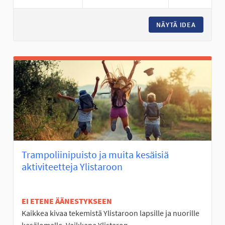
NÄYTÄ IDEA
MOBO- E
Trampoliinipuisto ja muita kesäisiä
aktiviteetteja Ylistaroon
EI ETENE ÄÄNESTYKSEEN
Kaikkea kivaa tekemistä Ylistaroon lapsille ja nuorille