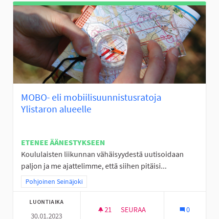
MOBO- eli mobiilisuunnistusratoja
Ylistaron alueelle
ETENEE ÄÄNESTYKSEEN
Koululaisten liikunnan vähäisyydestä uutisoidaan
paljon ja me ajattelimme, että siihen pitäisi...
Rajaa tulokset teeman mukaan: Pohjoinen Seinäjoki
Pohjoinen Seinäjoki
LUONTIAIKA
21
21 SEURAAJAA
SEURAA
0
30.01.2023
MOBO- ELI MOBIILISUUNNISTU