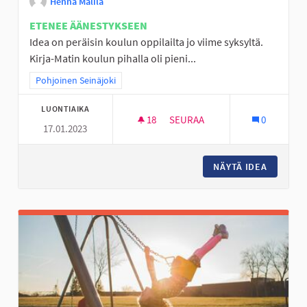
Henna Malila
ETENEE ÄÄNESTYKSEEN
Idea on peräisin koulun oppilailta jo viime syksyltä.
Kirja-Matin koulun pihalla oli pieni...
Rajaa tulokset teeman mukaan: Pohjoinen Seinäjoki
Pohjoinen Seinäjoki
LUONTIAIKA
18
18 SEURAAJAA
SEURAA
0
17.01.2023
YLISTARON ALUEEN KATUKOR
NÄYTÄ IDEA
YLISTA