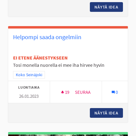
NÄYTÄ IDEA
KYRKÖSJ
Helpompi saada ongelmiin
EI ETENE ÄÄNESTYKSEEN
Tosi monella nuorella ei mee iha hirvee hyvin
Rajaa tulokset teeman mukaan: Koko Seinäjoki
Koko Seinäjoki
LUONTIAIKA
19
19 SEURAAJAA
SEURAA
0
26.01.2023
HELPOMPI SAADA ONGELMIIN
NÄYTÄ IDEA
HELPOMP