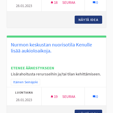
18
18 SEURAAJAA
SEURAA
0
28.01.2023
LAAVU TAI KOTA JA PARKKIPA
NÄYTÄ IDEA
LAAVU T
Nurmon keskustan nuorisotila Kenulle
lisää aukioloaikoja.
ETENEE ÄÄNESTYKSEEN
Lisärahoitusta rerursseihin ja/tai tilan kehittämiseen.
Rajaa tulokset teeman mukaan: Itäinen Seinäjoki
Itäinen Seinäjoki
LUONTIAIKA
19
19 SEURAAJAA
SEURAA
0
28.01.2023
NURMON KESKUSTAN NUORISOT