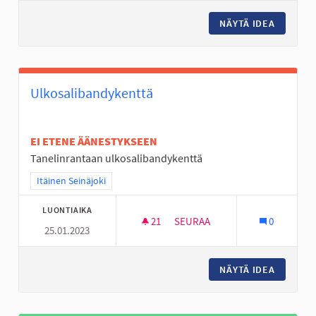
NÄYTÄ IDEA
TOUKOLA
Ulkosalibandykenttä
EI ETENE ÄÄNESTYKSEEN
Tanelinrantaan ulkosalibandykenttä
Rajaa tulokset teeman mukaan: Itäinen Seinäjoki
Itäinen Seinäjoki
LUONTIAIKA
21
21 SEURAAJAA
SEURAA
0
25.01.2023
ULKOSALIBANDYKENTTÄ
NÄYTÄ IDEA
ULKOSA