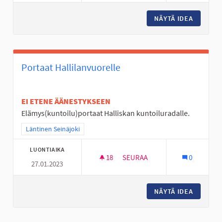
NÄYTÄ IDEA
LIIKKUM
Portaat Hallilanvuorelle
EI ETENE ÄÄNESTYKSEEN
Elämys(kuntoilu)portaat Halliskan kuntoiluradalle.
Rajaa tulokset teeman mukaan: Läntinen Seinäjoki
Läntinen Seinäjoki
LUONTIAIKA
18
18 SEURAAJAA
SEURAA
0
27.01.2023
PORTAAT HALLILANVUORELLE
NÄYTÄ IDEA
PORTAAT