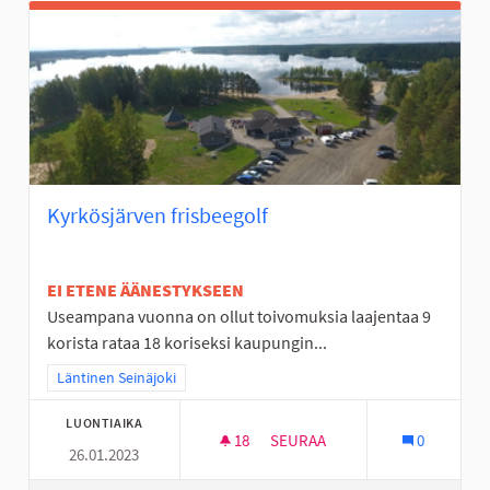
Kyrkösjärven frisbeegolf
EI ETENE ÄÄNESTYKSEEN
Useampana vuonna on ollut toivomuksia laajentaa 9
korista rataa 18 koriseksi kaupungin...
Rajaa tulokset teeman mukaan: Läntinen Seinäjoki
Läntinen Seinäjoki
LUONTIAIKA
18
18 SEURAAJAA
SEURAA
0
26.01.2023
KYRKÖSJÄRVEN FRISBEEGOLF