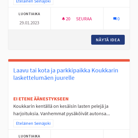
Rajaa tulokset teeman mukaan: Eteläinen Seinäjoki
Eteläinen Seinäjoki
LUONTIAIKA
20
20 SEURAAJAA
SEURAA
0
29.01.2023
PULKKAMÄKI KALAJÄRVEN LUI
NÄYTÄ IDEA
PULKKAM
Laavu tai kota ja parkkipaikka Koukkarin
laskettelumäen juurelle
EI ETENE ÄÄNESTYKSEEN
Koukkarin kentällä on kesäisin lasten pelejä ja
harjoituksia. Vanhemmat pysäköivät autonsa...
Rajaa tulokset teeman mukaan: Eteläinen Seinäjoki
Eteläinen Seinäjoki
LUONTIAIKA