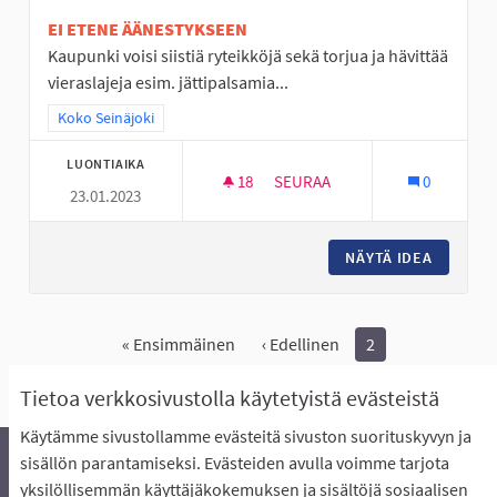
EI ETENE ÄÄNESTYKSEEN
Kaupunki voisi siistiä ryteikköjä sekä torjua ja hävittää
vieraslajeja esim. jättipalsamia...
Rajaa tulokset teeman mukaan: Koko Seinäjoki
Koko Seinäjoki
LUONTIAIKA
18
18 SEURAAJAA
SEURAA
0
23.01.2023
LAMPAAT HOITAVAT MAISEMAA
NÄYTÄ IDEA
LAMPAAT
« Ensimmäinen
‹ Edellinen
2
Näytä kaikki peruutetut ideat
Tietoa verkkosivustolla käytetyistä evästeistä
Käytämme sivustollamme evästeitä sivuston suorituskyvyn ja
sisällön parantamiseksi. Evästeiden avulla voimme tarjota
yksilöllisemmän käyttäjäkokemuksen ja sisältöjä sosiaalisen
Äänestyksen pikaohjeet
Usein kysytyt kysymykset