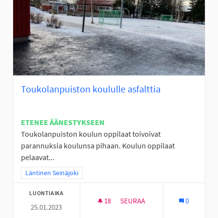
Toukolanpuiston koululle asfalttia
ETENEE ÄÄNESTYKSEEN
Toukolanpuiston koulun oppilaat toivoivat
parannuksia koulunsa pihaan. Koulun oppilaat
pelaavat...
Rajaa tulokset teeman mukaan: Läntinen Seinäjoki
Läntinen Seinäjoki
LUONTIAIKA
18
18 SEURAAJAA
SEURAA
0
25.01.2023
TOUKOLANPUISTON KOULULLE 