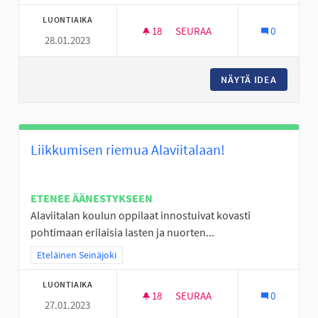
LUONTIAIKA
18
18 SEURAAJAA
SEURAA
0
28.01.2023
KÖYSIRATA LATIKAN ALUEEN L
NÄYTÄ IDEA
KÖYSIRA
Liikkumisen riemua Alaviitalaan!
ETENEE ÄÄNESTYKSEEN
Alaviitalan koulun oppilaat innostuivat kovasti
pohtimaan erilaisia lasten ja nuorten...
Rajaa tulokset teeman mukaan: Eteläinen Seinäjoki
Eteläinen Seinäjoki
LUONTIAIKA
18
18 SEURAAJAA
SEURAA
0
27.01.2023
LIIKKUMISEN RIEMUA ALAVIITA