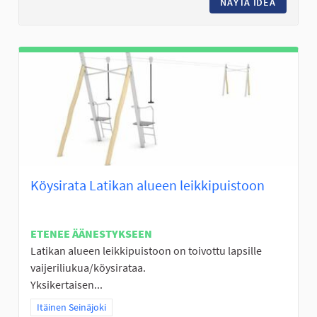
NÄYTÄ IDEA
NURMON 
Köysirata Latikan alueen leikkipuistoon
ETENEE ÄÄNESTYKSEEN
Latikan alueen leikkipuistoon on toivottu lapsille
vaijeriliukua/köysirataa.
Yksikertaisen...
Rajaa tulokset teeman mukaan: Itäinen Seinäjoki
Itäinen Seinäjoki