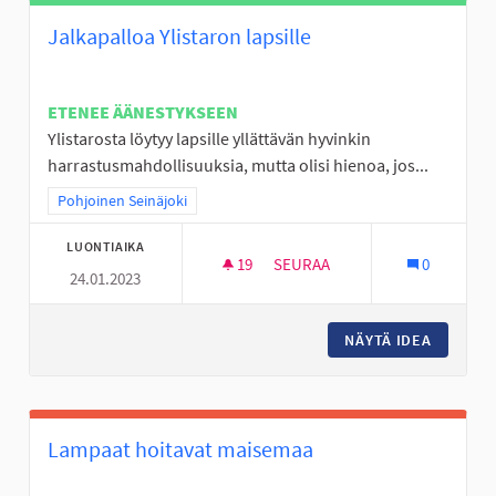
Jalkapalloa Ylistaron lapsille
ETENEE ÄÄNESTYKSEEN
Ylistarosta löytyy lapsille yllättävän hyvinkin
harrastusmahdollisuuksia, mutta olisi hienoa, jos...
Rajaa tulokset teeman mukaan: Pohjoinen Seinäjoki
Pohjoinen Seinäjoki
LUONTIAIKA
19
19 SEURAAJAA
SEURAA
0
24.01.2023
JALKAPALLOA YLISTARON LAPS
NÄYTÄ IDEA
JALKAPA
Lampaat hoitavat maisemaa