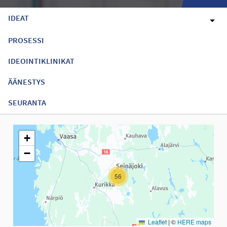
IDEAT
PROSESSI
IDEOINTIKLINIKAT
ÄÄNESTYS
SEURANTA
Seuraavassa elementissä on kartta, joka esittää tämän sivun tiet
+
−
56
Leaflet
|
©
HERE maps