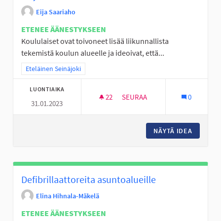
Eija Saariaho
ETENEE ÄÄNESTYKSEEN
Koululaiset ovat toivoneet lisää liikunnallista
tekemistä koulun alueelle ja ideoivat, että...
Rajaa tulokset teeman mukaan: Eteläinen Seinäjoki
Eteläinen Seinäjoki
LUONTIAIKA
22
22 SEURAAJAA
SEURAA
0
31.01.2023
VAIJERILIUKU ALAVIITALAN K
NÄYTÄ IDEA
VAIJERI
Defibrillaattoreita asuntoalueille
Elina Hihnala-Mäkelä
ETENEE ÄÄNESTYKSEEN