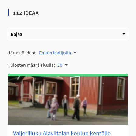
112 IDEAA
Rajaa
Järjestä ideat:
Eniten laatijoita
Tulosten määrä sivulla:
20
Vaijeriliuku Alaviitalan koulun kentälle