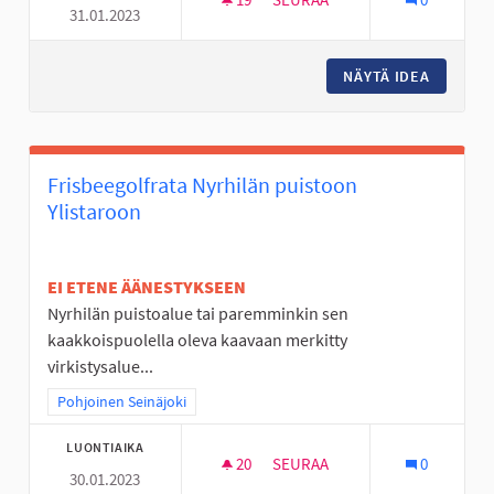
31.01.2023
KALASTUSPÄIVÄN KAUTTA KES
NÄYTÄ IDEA
KALASTU
Frisbeegolfrata Nyrhilän puistoon
Ylistaroon
EI ETENE ÄÄNESTYKSEEN
Nyrhilän puistoalue tai paremminkin sen
kaakkoispuolella oleva kaavaan merkitty
virkistysalue...
Rajaa tulokset teeman mukaan: Pohjoinen Seinäjoki
Pohjoinen Seinäjoki
LUONTIAIKA
20
20 SEURAAJAA
SEURAA
0
30.01.2023
FRISBEEGOLFRATA NYRHILÄN 