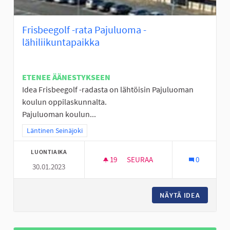
Frisbeegolf -rata Pajuluoma -
lähiliikuntapaikka
ETENEE ÄÄNESTYKSEEN
Idea Frisbeegolf -radasta on lähtöisin Pajuluoman
koulun oppilaskunnalta.
Pajuluoman koulun...
Rajaa tulokset teeman mukaan: Läntinen Seinäjoki
Läntinen Seinäjoki
LUONTIAIKA
19
19 SEURAAJAA
SEURAA
0
30.01.2023
FRISBEEGOLF -RATA PAJULUOM
NÄYTÄ IDEA
FRISBEE