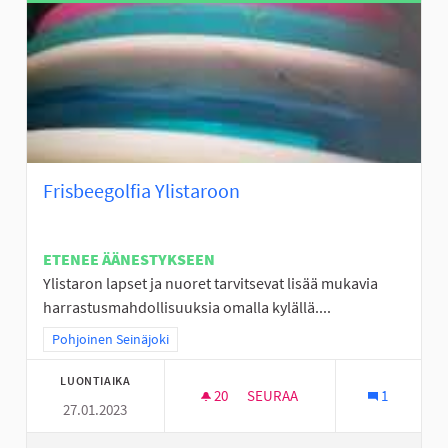
Frisbeegolfia Ylistaroon
ETENEE ÄÄNESTYKSEEN
Ylistaron lapset ja nuoret tarvitsevat lisää mukavia
harrastusmahdollisuuksia omalla kylällä....
Rajaa tulokset teeman mukaan: Pohjoinen Seinäjoki
Pohjoinen Seinäjoki
LUONTIAIKA
20
20 SEURAAJAA
SEURAA
1
27.01.2023
FRISBEEGOLFIA YLISTAROON