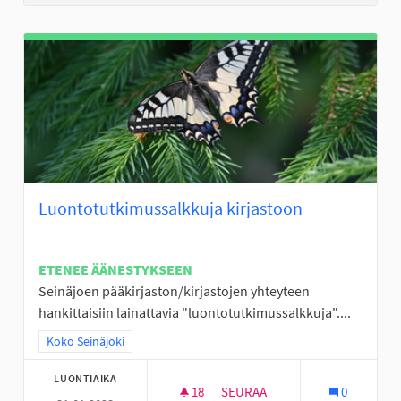
Luontotutkimussalkkuja kirjastoon
ETENEE ÄÄNESTYKSEEN
Seinäjoen pääkirjaston/kirjastojen yhteyteen
hankittaisiin lainattavia "luontotutkimussalkkuja"....
Rajaa tulokset teeman mukaan: Koko Seinäjoki
Koko Seinäjoki
LUONTIAIKA
18
18 SEURAAJAA
SEURAA
0