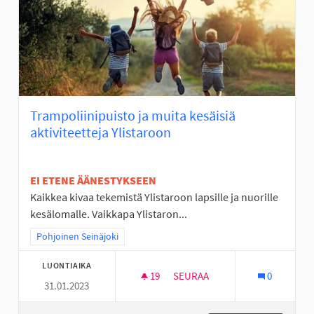
Trampoliinipuisto ja muita kesäisiä
aktiviteetteja Ylistaroon
EI ETENE ÄÄNESTYKSEEN
Kaikkea kivaa tekemistä Ylistaroon lapsille ja nuorille
kesälomalle. Vaikkapa Ylistaron...
Rajaa tulokset teeman mukaan: Pohjoinen Seinäjoki
Pohjoinen Seinäjoki
LUONTIAIKA
19
19 SEURAAJAA
SEURAA
0
31.01.2023
TRAMPOLIINIPUISTO JA MUITA 