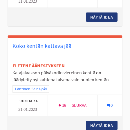
31.01.2023
LUONTOTUTKIMUSSALKKUJA 
NÄYTÄ IDEA
LUONTO
Koko kentän kattava jää
EI ETENE ÄÄNESTYKSEEN
Katajalaakson päiväkodin viereinen kenttä on
jäädytetty nyt kahtena talvena vain puolen kentän...
Rajaa tulokset teeman mukaan: Läntinen Seinäjoki
Läntinen Seinäjoki
LUONTIAIKA
18
18 SEURAAJAA
SEURAA
0
31.01.2023
KOKO KENTÄN KATTAVA JÄÄ
NÄYTÄ IDEA
KOKO KE