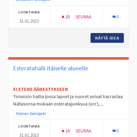
LUONTIAIKA
20
20 SEURAAJAA
SEURAA
0
31.01.2023
JOKIVARSISEIKKAILU
NÄYTÄ IDEA
JOKIVAR
Esteratahalli itäiselle alueelle
EI ETENE ÄÄNESTYKSEEN
Toivoisin hallia jossa lapset ja nuoret voivat harrastaa
ikätasonsa mukaan esteratajuoksua (ocr),...
Rajaa tulokset teeman mukaan: Itäinen Seinäjoki
Itäinen Seinäjoki
LUONTIAIKA
18
18 SEURAAJAA
SEURAA
0
31.01.2023
ESTERATAHALLI ITÄISELLE ALU