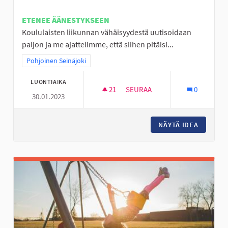
ETENEE ÄÄNESTYKSEEN
Koululaisten liikunnan vähäisyydestä uutisoidaan
paljon ja me ajattelimme, että siihen pitäisi...
Rajaa tulokset teeman mukaan: Pohjoinen Seinäjoki
Pohjoinen Seinäjoki
LUONTIAIKA
21
21 SEURAAJAA
SEURAA
0
30.01.2023
MOBO- ELI MOBIILISUUNNISTU
NÄYTÄ IDEA
MOBO- E