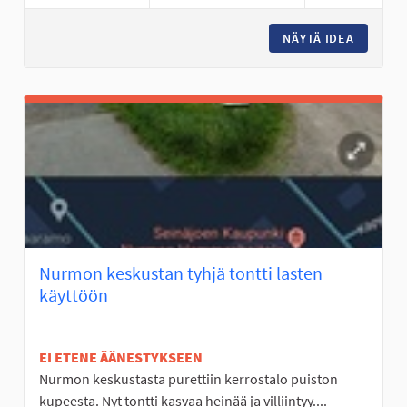
NÄYTÄ IDEA
FRISBEE
Nurmon keskustan tyhjä tontti lasten
käyttöön
EI ETENE ÄÄNESTYKSEEN
Nurmon keskustasta purettiin kerrostalo puiston
kupeesta. Nyt tontti kasvaa heinää ja villiintyy....