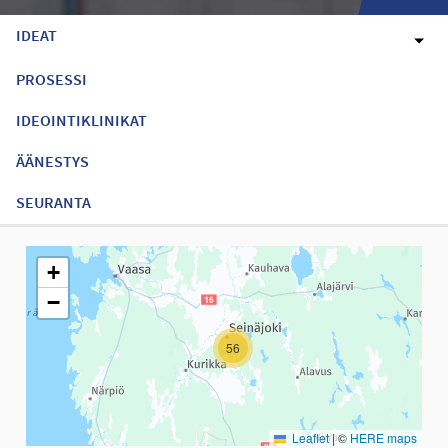
IDEAT
PROSESSI
IDEOINTIKLINIKAT
ÄÄNESTYS
SEURANTA
Seuraavassa elementissä on kartta, joka esittää tämän sivun tiet
+
−
56
Leaflet
|
©
HERE maps