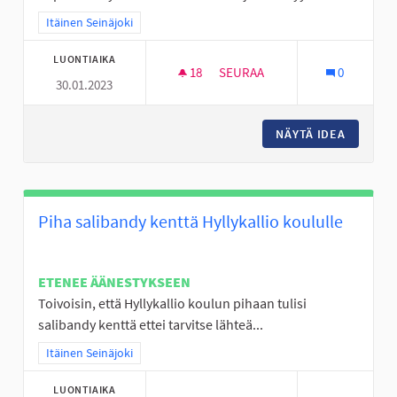
Rajaa tulokset teeman mukaan: Itäinen Seinäjoki
Itäinen Seinäjoki
LUONTIAIKA
18
18 SEURAAJAA
SEURAA
0
30.01.2023
NURMON KESKUSTAN TYHJÄ T
NÄYTÄ IDEA
NURMON 
Piha salibandy kenttä Hyllykallio koululle
ETENEE ÄÄNESTYKSEEN
Toivoisin, että Hyllykallio koulun pihaan tulisi
salibandy kenttä ettei tarvitse lähteä...
Rajaa tulokset teeman mukaan: Itäinen Seinäjoki
Itäinen Seinäjoki
LUONTIAIKA