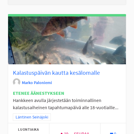
Kalastuspäivän kautta kesälomalle
Marko Paloniemi
ETENEE ÄÄNESTYKSEEN
Hankkeen avulla järjestetään toiminnallinen
kalastusaiheinen tapahtumapäivä alle 18-vuotiaille...
Rajaa tulokset teeman mukaan: Läntinen Seinäjoki
Läntinen Seinäjoki
LUONTIAIKA
19
19 SEURAAJAA
SEURAA
0