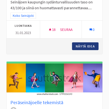
Seinäjoen kaupungin sydänturvallisuuden taso on
43/100 ja siinä on huomattavasti parannettavaa....
Rajaa tulokset teeman mukaan: Koko Seinäjoki
Koko Seinäjoki
LUONTIAIKA
18
18 SEURAAJAA
SEURAA
0
31.01.2023
DEFIBRILLAATTOREITA ASUNTO
NÄYTÄ IDEA
DEFIBRI
Peräseinäjoelle tekemistä