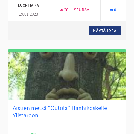
LUONTIAIKA
20
20 SEURAAJAA
SEURAA
0
19.01.2023
PERÄSEINÄJOEN NUORILLE AKT
NÄYTÄ IDEA
PERÄSEI
Aistien metsä "Outola" Hanhikoskelle
Ylistaroon