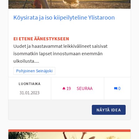
Köysirata ja iso kiipeilyteline Ylistaroon
EI ETENE ÄÄNESTYKSEEN
Uudet ja haastavammat leikkivälineet saisivat
isommatkin lapset innostumaan enemmän
ulkoilusta....
Rajaa tulokset teeman mukaan: Pohjoinen Seinäjoki
Pohjoinen Seinäjoki
LUONTIAIKA
19
19 SEURAAJAA
SEURAA
0
31.01.2023
KÖYSIRATA JA ISO KIIPEILYTEL
NÄYTÄ IDEA
KÖYSIRA