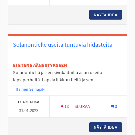
NÄYTÄ IDEA
ESTERAT
Solanontielle useita tuntuvia hidasteita
EI ETENE ÄÄNESTYKSEEN
Solanontiellä ja sen sivukaduilla asuu useita
lapsiperheitä. Lapsia liikkuu tiellä ja sen...
Rajaa tulokset teeman mukaan: Itäinen Seinäjoki
Itäinen Seinäjoki
LUONTIAIKA
18
18 SEURAAJAA
SEURAA
0
31.01.2023
SOLANONTIELLE USEITA TUNTU
NÄYTÄ IDEA
SOLANON