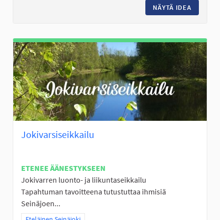
NÄYTÄ IDEA
TRAMPOL
Jokivarsiseikkailu
ETENEE ÄÄNESTYKSEEN
Jokivarren luonto- ja liikuntaseikkailu
Tapahtuman tavoitteena tutustuttaa ihmisiä
Seinäjoen...
Rajaa tulokset teeman mukaan: Eteläinen Seinäjoki
Eteläinen Seinäjoki