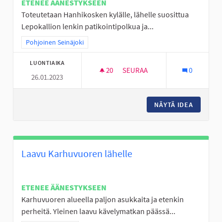
ETENEE ÄÄNESTYKSEEN
Toteutetaan Hanhikosken kylälle, lähelle suosittua
Lepokallion lenkin patikointipolkua ja...
Rajaa tulokset teeman mukaan: Pohjoinen Seinäjoki
Pohjoinen Seinäjoki
LUONTIAIKA
20
20 SEURAAJAA
SEURAA
0
26.01.2023
AISTIEN METSÄ "OUTOLA" HAN
NÄYTÄ IDEA
AISTIEN
Laavu Karhuvuoren lähelle
ETENEE ÄÄNESTYKSEEN
Karhuvuoren alueella paljon asukkaita ja etenkin
perheitä. Yleinen laavu kävelymatkan päässä...