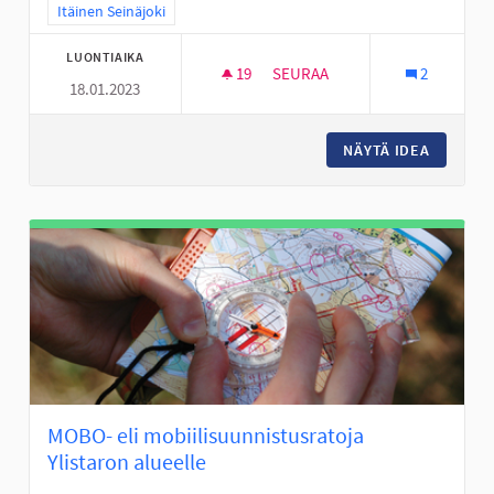
Rajaa tulokset teeman mukaan: Itäinen Seinäjoki
Itäinen Seinäjoki
LUONTIAIKA
19
19 SEURAAJAA
SEURAA
2
18.01.2023
LAAVU KARHUVUOREN LÄHELL
NÄYTÄ IDEA
LAAVU 
MOBO- eli mobiilisuunnistusratoja
Ylistaron alueelle