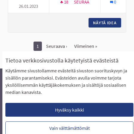
18
18 SEURAAJAA
SEURAA
0
26.01.2023
PIHA SALIBANDY KENTTÄ HYLL
NÄYTÄ IDEA
PIHA SA
1
Seuraava ›
Viimeinen »
Näytä kaikki peruutetut ideat
Tietoa verkkosivustolla käytetyistä evästeistä
Käytämme sivustollamme evästeitä sivuston suorituskyvyn ja
sisällön parantamiseksi. Evästeiden avulla voimme tarjota
yksilöllisemmän käyttäjäkokemuksen ja sisältöjä sosiaalisen
Äänestyksen pikaohjeet
Usein kysytyt kysymykset
median kanavista.
Näin äänestät Asukasbudjetissa
Yhteystiedot
Aluerajaukset ja budjetin jakautuminen alueille
Käyttöehdot asukkaille
Lataa avoimet datatiedostot
Hyväksy kaikki
Evästeasetukset
Vain välttämättömät