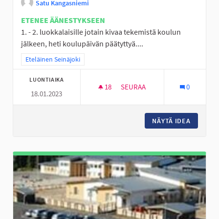
Satu Kangasniemi
ETENEE ÄÄNESTYKSEEN
1. - 2. luokkalaisille jotain kivaa tekemistä koulun
jälkeen, heti koulupäivän päätyttyä....
Rajaa tulokset teeman mukaan: Eteläinen Seinäjoki
Eteläinen Seinäjoki
LUONTIAIKA
18
18 SEURAAJAA
SEURAA
0
18.01.2023
PERÄSEINÄJOELLE TEKEMISTÄ
NÄYTÄ IDEA
PERÄSEI