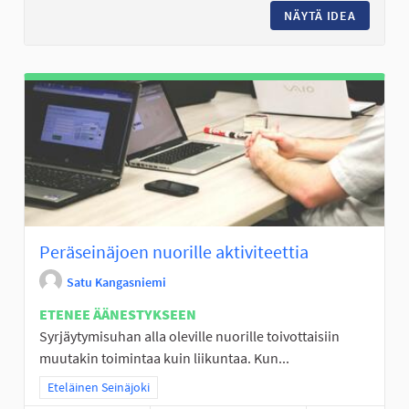
NÄYTÄ IDEA
FRISBEE
Peräseinäjoen nuorille aktiviteettia
Satu Kangasniemi
ETENEE ÄÄNESTYKSEEN
Syrjäytymisuhan alla oleville nuorille toivottaisiin
muutakin toimintaa kuin liikuntaa. Kun...
Rajaa tulokset teeman mukaan: Eteläinen Seinäjoki
Eteläinen Seinäjoki