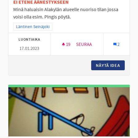
EI ETENE ÄÄNESTYKSEEN
Minä haluaisin Alakylän alueelle nuoriso tilan jossa
voisi olla esim. Pingis pöytä.
Rajaa tulokset teeman mukaan: Läntinen Seinäjoki
Läntinen Seinäjoki
LUONTIAIKA
19
19 SEURAAJAA
SEURAA
2
17.01.2023
NUORISO TILAT SEINÄJOELLE
NÄYTÄ IDEA
NUORISO