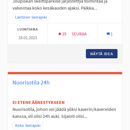
Joupiskan skeittiparkille järjestettyä toimintaa ja
valvontaa koko kesäkauden ajaksi. Paikka...
Rajaa tulokset teeman mukaan: Läntinen Seinäjoki
Läntinen Seinäjoki
LUONTIAIKA
19
19 SEURAAJAA
SEURAA
1
18.01.2023
JÄRJESTETTYÄ TOIMINTAA JOU
NÄYTÄ IDEA
JÄRJEST
Nuorisotila 24h
EI ETENE ÄÄNESTYKSEEN
Nuorisotila, johon voi jäädä yöksi kaverin/kavereiden
kanssa, eli olisi 24h auki. Sijainti olisi...
Rajaa tulokset teeman mukaan: Koko Seinäjoki
Koko Seinäjoki