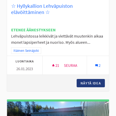
☆ Hyllykallion Lehväpuiston
elävöittäminen ☆
ETENEE ÄÄNESTYKSEEN
Lehväpuistossa leikkivät ja viettävät muutenkin aikaa
monet lapsiperheet ja nuoriso. Myös alueen...
Rajaa tulokset teeman mukaan: Itäinen Seinäjoki
Itäinen Seinäjoki
LUONTIAIKA
21
21 SEURAAJAA
SEURAA
2
26.01.2023
☆ HYLLYKALLION LEHVÄPUIST
NÄYTÄ IDEA
☆ HYLLY