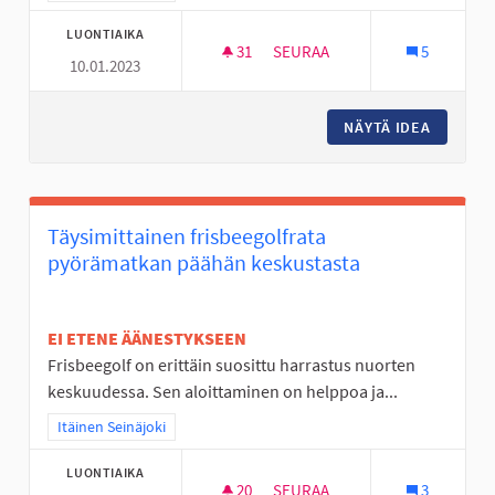
LUONTIAIKA
31
31 SEURAAJAA
SEURAA
5
10.01.2023
NURMO ON TYLSÄ PASKA
NÄYTÄ IDEA
NURMO O
Täysimittainen frisbeegolfrata
pyörämatkan päähän keskustasta
EI ETENE ÄÄNESTYKSEEN
Frisbeegolf on erittäin suosittu harrastus nuorten
keskuudessa. Sen aloittaminen on helppoa ja...
Rajaa tulokset teeman mukaan: Itäinen Seinäjoki
Itäinen Seinäjoki
LUONTIAIKA
20
20 SEURAAJAA
SEURAA
3