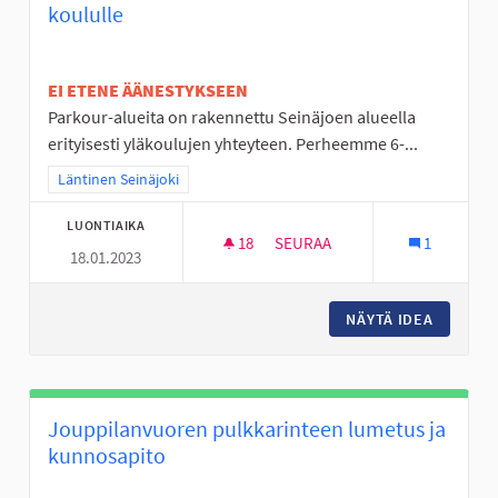
koululle
EI ETENE ÄÄNESTYKSEEN
Parkour-alueita on rakennettu Seinäjoen alueella
erityisesti yläkoulujen yhteyteen. Perheemme 6-...
Rajaa tulokset teeman mukaan: Läntinen Seinäjoki
Läntinen Seinäjoki
LUONTIAIKA
18
18 SEURAAJAA
SEURAA
1
18.01.2023
LIIKUNNAN ILOA VÄLITUNTEIH
NÄYTÄ IDEA
LIIKUNN
Jouppilanvuoren pulkkarinteen lumetus ja
kunnosapito