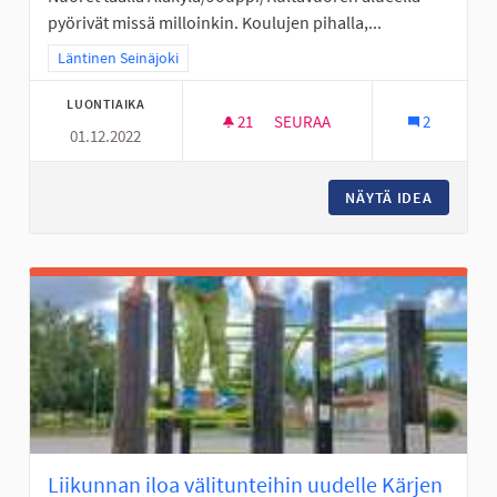
pyörivät missä milloinkin. Koulujen pihalla,...
Rajaa tulokset teeman mukaan: Läntinen Seinäjoki
Läntinen Seinäjoki
LUONTIAIKA
21
21 SEURAAJAA
SEURAA
2
01.12.2022
NUORISOTILA LÄNTISELLE ALUE
NÄYTÄ IDEA
NUORISO
Liikunnan iloa välitunteihin uudelle Kärjen