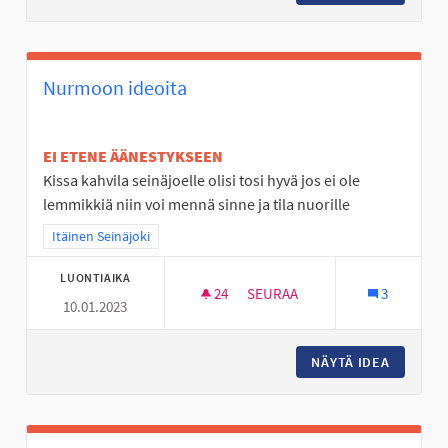
Nurmoon ideoita
EI ETENE ÄÄNESTYKSEEN
Kissa kahvila seinäjoelle olisi tosi hyvä jos ei ole
lemmikkiä niin voi mennä sinne ja tila nuorille
Rajaa tulokset teeman mukaan: Itäinen Seinäjoki
Itäinen Seinäjoki
LUONTIAIKA
24
24 SEURAAJAA
SEURAA
3
10.01.2023
NURMOON IDEOITA
NÄYTÄ IDEA
NURMOO