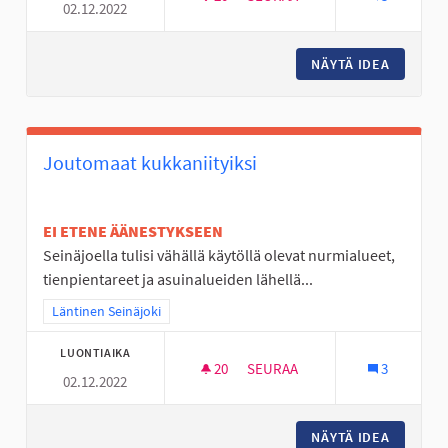
02.12.2022
TÄYSIMITTAINEN FRISBEEGOL
NÄYTÄ IDEA
TÄYSIMI
Joutomaat kukkaniityiksi
EI ETENE ÄÄNESTYKSEEN
Seinäjoella tulisi vähällä käytöllä olevat nurmialueet,
tienpientareet ja asuinalueiden lähellä...
Rajaa tulokset teeman mukaan: Läntinen Seinäjoki
Läntinen Seinäjoki
LUONTIAIKA
20
20 SEURAAJAA
SEURAA
3
02.12.2022
JOUTOMAAT KUKKANIITYIKSI
NÄYTÄ IDEA
JOUTOMA