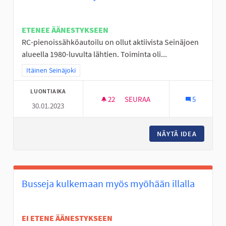
ETENEE ÄÄNESTYKSEEN
RC-pienoissähköautoilu on ollut aktiivista Seinäjoen
alueella 1980-luvulta lähtien. Toiminta oli...
Rajaa tulokset teeman mukaan: Itäinen Seinäjoki
Itäinen Seinäjoki
LUONTIAIKA
22
22 SEURAAJAA
SEURAA
5
30.01.2023
RC SISÄRATA SEINÄJOELLE
NÄYTÄ IDEA
RC SISÄ
Busseja kulkemaan myös myöhään illalla
EI ETENE ÄÄNESTYKSEEN