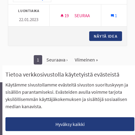
LUONTIAIKA
19
19 SEURAAJAA
SEURAA
1
22.01.2023
ALAKYLÄN NUORILLE NUORISO
NÄYTÄ IDEA
ALAKYLÄ
1
Seuraava ›
Viimeinen »
Näytä kaikki peruutetut ideat
Tietoa verkkosivustolla käytetyistä evästeistä
Käytämme sivustollamme evästeitä sivuston suorituskyvyn ja
sisällön parantamiseksi. Evästeiden avulla voimme tarjota
yksilöllisemmän käyttäjäkokemuksen ja sisältöjä sosiaalisen
Äänestyksen pikaohjeet
Usein kysytyt kysymykset
median kanavista.
Näin äänestät Asukasbudjetissa
Yhteystiedot
Aluerajaukset ja budjetin jakautuminen alueille
Käyttöehdot asukkaille
Lataa avoimet datatiedostot
Hyväksy kaikki
Evästeasetukset