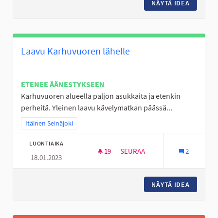
NÄYTÄ IDEA
LÄHILII
Laavu Karhuvuoren lähelle
ETENEE ÄÄNESTYKSEEN
Karhuvuoren alueella paljon asukkaita ja etenkin
perheitä. Yleinen laavu kävelymatkan päässä...
Rajaa tulokset teeman mukaan: Itäinen Seinäjoki
Itäinen Seinäjoki
LUONTIAIKA
19
19 SEURAAJAA
SEURAA
2
18.01.2023
LAAVU KARHUVUOREN LÄHELL
NÄYTÄ IDEA
LAAVU 