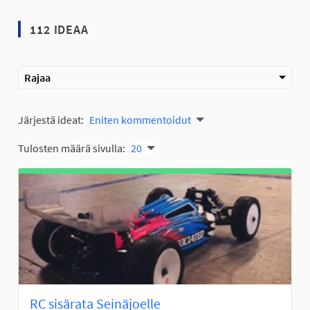
112 IDEAA
Rajaa
Järjestä ideat:
Eniten kommentoidut
Tulosten määrä sivulla:
20
RC sisärata Seinäjoelle