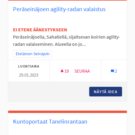
Peräseinäjoen agility-radan valaistus
EI ETENE ÄÄNESTYKSEEN
Peräseinäjoella, Sahatiellä, sijaitsevan koirien agility-
radan valaiseminen. Alueella on jo...
Rajaa tulokset teeman mukaan: Eteläinen Seinäjoki
Eteläinen Seinäjoki
LUONTIAIKA
19
19 SEURAAJAA
SEURAA
2
29.01.2023
PERÄSEINÄJOEN AGILITY-RADA
NÄYTÄ IDEA
PERÄSEI
Kuntoportaat Tanelinrantaan