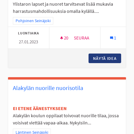
Ylistaron lapset ja nuoret tarvitsevat lisää mukavia
harrastusmahdollisuuksia omalla kylällä....
Rajaa tulokset teeman mukaan: Pohjoinen Seinäjoki
Pohjoinen Seinäjoki
LUONTIAIKA
20
20 SEURAAJAA
SEURAA
1
27.01.2023
FRISBEEGOLFIA YLISTAROON
NÄYTÄ IDEA
FRISBEE
Alakylän nuorille nuorisotila
EI ETENE ÄÄNESTYKSEEN
Alakylän koulun oppilaat toivovat nuorille tilaa, jossa
voisivat viettää vapaa-aikaa. Nykyisiin...
Rajaa tulokset teeman mukaan: Läntinen Seinäjoki
Läntinen Seinäjoki