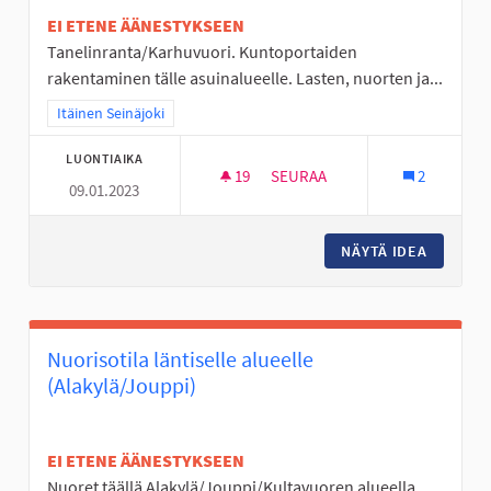
EI ETENE ÄÄNESTYKSEEN
Tanelinranta/Karhuvuori. Kuntoportaiden
rakentaminen tälle asuinalueelle. Lasten, nuorten ja...
Rajaa tulokset teeman mukaan: Itäinen Seinäjoki
Itäinen Seinäjoki
LUONTIAIKA
19
19 SEURAAJAA
SEURAA
2
09.01.2023
KUNTOPORTAAT TANELINRANT
NÄYTÄ IDEA
KUNTOP
Nuorisotila läntiselle alueelle
(Alakylä/Jouppi)
EI ETENE ÄÄNESTYKSEEN
Nuoret täällä Alakylä/Jouppi/Kultavuoren alueella