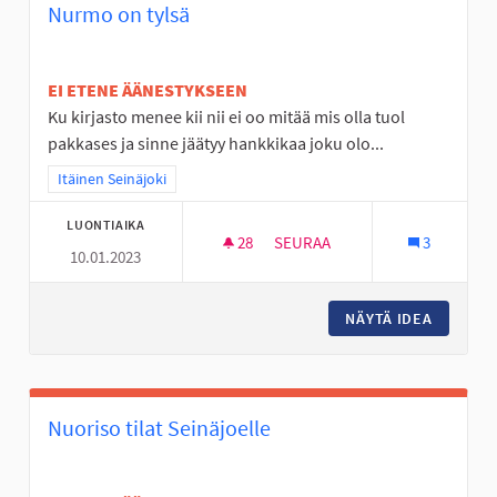
Nurmo on tylsä
EI ETENE ÄÄNESTYKSEEN
Ku kirjasto menee kii nii ei oo mitää mis olla tuol
pakkases ja sinne jäätyy hankkikaa joku olo...
Rajaa tulokset teeman mukaan: Itäinen Seinäjoki
Itäinen Seinäjoki
LUONTIAIKA
28
28 SEURAAJAA
SEURAA
3
10.01.2023
NURMO ON TYLSÄ
NÄYTÄ IDEA
NURMO 
Nuoriso tilat Seinäjoelle