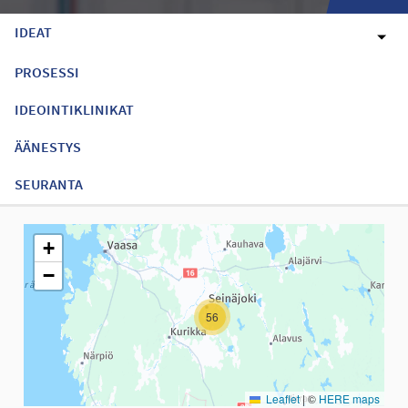
IDEAT
PROSESSI
IDEOINTIKLINIKAT
ÄÄNESTYS
SEURANTA
Seuraavassa elementissä on kartta, joka esittää tämän sivun tiet
+
−
56
Leaflet
|
©
HERE maps