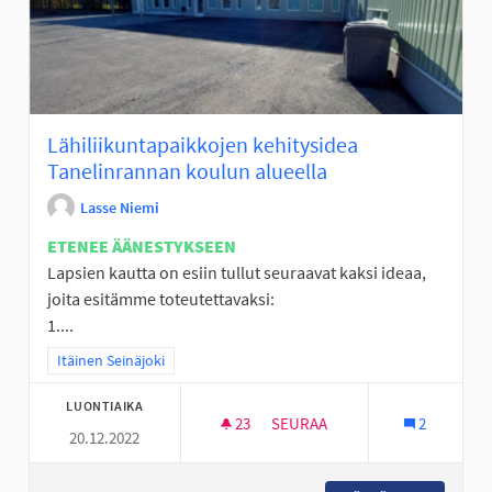
Lähiliikuntapaikkojen kehitysidea
Tanelinrannan koulun alueella
Lasse Niemi
ETENEE ÄÄNESTYKSEEN
Lapsien kautta on esiin tullut seuraavat kaksi ideaa,
joita esitämme toteutettavaksi:
1....
Rajaa tulokset teeman mukaan: Itäinen Seinäjoki
Itäinen Seinäjoki
LUONTIAIKA
23
23 SEURAAJAA
SEURAA
2
20.12.2022
LÄHILIIKUNTAPAIKKOJEN KEH