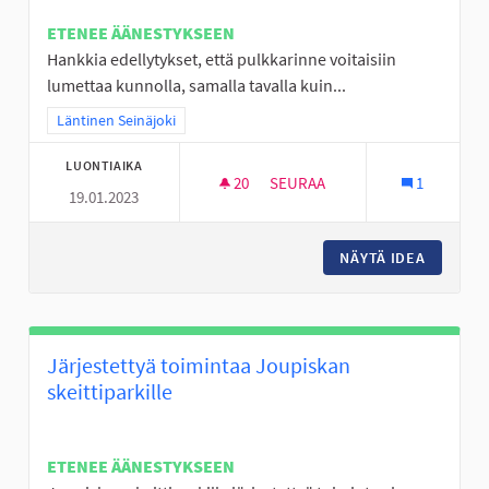
ETENEE ÄÄNESTYKSEEN
Hankkia edellytykset, että pulkkarinne voitaisiin
lumettaa kunnolla, samalla tavalla kuin...
Rajaa tulokset teeman mukaan: Läntinen Seinäjoki
Läntinen Seinäjoki
LUONTIAIKA
20
20 SEURAAJAA
SEURAA
1
19.01.2023
JOUPPILANVUOREN PULKKARI
NÄYTÄ IDEA
JOUPPI
Järjestettyä toimintaa Joupiskan
skeittiparkille
ETENEE ÄÄNESTYKSEEN