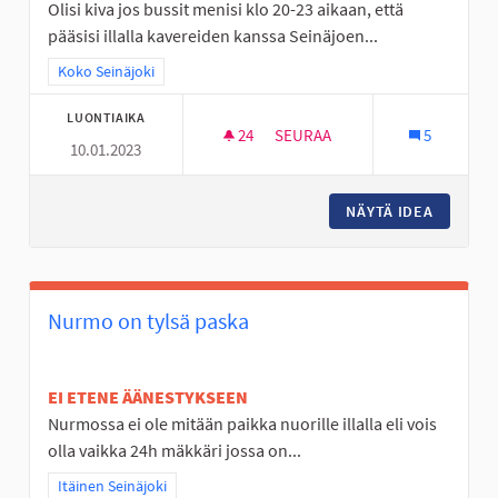
Olisi kiva jos bussit menisi klo 20-23 aikaan, että
pääsisi illalla kavereiden kanssa Seinäjoen...
Rajaa tulokset teeman mukaan: Koko Seinäjoki
Koko Seinäjoki
LUONTIAIKA
24
24 SEURAAJAA
SEURAA
5
10.01.2023
BUSSEJA KULKEMAAN MYÖS MY
NÄYTÄ IDEA
BUSSEJA
Nurmo on tylsä paska
EI ETENE ÄÄNESTYKSEEN
Nurmossa ei ole mitään paikka nuorille illalla eli vois
olla vaikka 24h mäkkäri jossa on...
Rajaa tulokset teeman mukaan: Itäinen Seinäjoki
Itäinen Seinäjoki