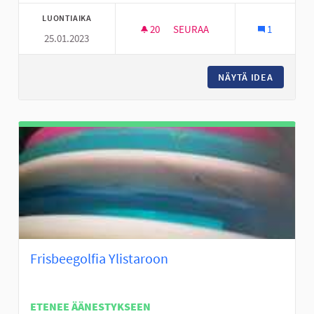
LUONTIAIKA
20
20 SEURAAJAA
SEURAA
1
25.01.2023
NUORISOTILA 24H
NÄYTÄ IDEA
NUORISO
Frisbeegolfia Ylistaroon
ETENEE ÄÄNESTYKSEEN